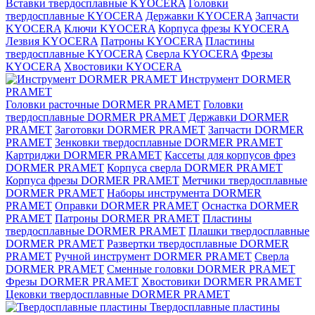
Вставки твердосплавные KYOCERA
Головки
твердосплавные KYOCERA
Державки KYOCERA
Запчасти
KYOCERA
Ключи KYOCERA
Корпуса фрезы KYOCERA
Лезвия KYOCERA
Патроны KYOCERA
Пластины
твердосплавные KYOCERA
Сверла KYOCERA
Фрезы
KYOCERA
Хвостовики KYOCERA
Инструмент DORMER
PRAMET
Головки расточные DORMER PRAMET
Головки
твердосплавные DORMER PRAMET
Державки DORMER
PRAMET
Заготовки DORMER PRAMET
Запчасти DORMER
PRAMET
Зенковки твердосплавные DORMER PRAMET
Картриджи DORMER PRAMET
Кассеты для корпусов фрез
DORMER PRAMET
Корпуса сверла DORMER PRAMET
Корпуса фрезы DORMER PRAMET
Метчики твердосплавные
DORMER PRAMET
Наборы инструмента DORMER
PRAMET
Оправки DORMER PRAMET
Оснастка DORMER
PRAMET
Патроны DORMER PRAMET
Пластины
твердосплавные DORMER PRAMET
Плашки твердосплавные
DORMER PRAMET
Развертки твердосплавные DORMER
PRAMET
Ручной инструмент DORMER PRAMET
Сверла
DORMER PRAMET
Сменные головки DORMER PRAMET
Фрезы DORMER PRAMET
Хвостовики DORMER PRAMET
Цековки твердосплавные DORMER PRAMET
Твердосплавные пластины