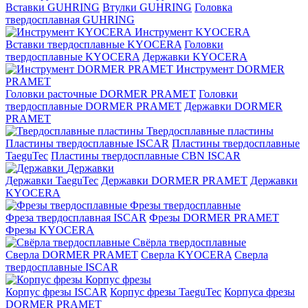
Вставки GUHRING
Втулки GUHRING
Головка
твердосплавная GUHRING
Инструмент KYOCERA
Вставки твердосплавные KYOCERA
Головки
твердосплавные KYOCERA
Державки KYOCERA
Инструмент DORMER
PRAMET
Головки расточные DORMER PRAMET
Головки
твердосплавные DORMER PRAMET
Державки DORMER
PRAMET
Твердосплавные пластины
Пластины твердосплавные ISCAR
Пластины твердосплавные
TaeguTec
Пластины твердосплавные CBN ISCAR
Державки
Державки TaeguTec
Державки DORMER PRAMET
Державки
KYOCERA
Фрезы твердосплавные
Фреза твердосплавная ISCAR
Фрезы DORMER PRAMET
Фрезы KYOCERA
Свёрла твердосплавные
Сверла DORMER PRAMET
Сверла KYOCERA
Сверла
твердосплавные ISCAR
Корпус фрезы
Корпус фрезы ISCAR
Корпус фрезы TaeguTec
Корпуса фрезы
DORMER PRAMET