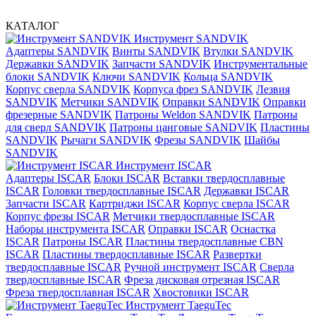
КАТАЛОГ
Инструмент SANDVIK
Адаптеры SANDVIK
Винты SANDVIK
Втулки SANDVIK
Державки SANDVIK
Запчасти SANDVIK
Инструментальные
блоки SANDVIK
Ключи SANDVIK
Кольца SANDVIK
Корпус сверла SANDVIK
Корпуса фрез SANDVIK
Лезвия
SANDVIK
Метчики SANDVIK
Оправки SANDVIK
Оправки
фрезерные SANDVIK
Патроны Weldon SANDVIK
Патроны
для сверл SANDVIK
Патроны цанговые SANDVIK
Пластины
SANDVIK
Рычаги SANDVIK
Фрезы SANDVIK
Шайбы
SANDVIK
Инструмент ISCAR
Адаптеры ISCAR
Блоки ISCAR
Вставки твердосплавные
ISCAR
Головки твердосплавные ISCAR
Державки ISCAR
Запчасти ISCAR
Картриджи ISCAR
Корпус сверла ISCAR
Корпус фрезы ISCAR
Метчики твердосплавные ISCAR
Наборы инструмента ISCAR
Оправки ISCAR
Оснастка
ISCAR
Патроны ISCAR
Пластины твердосплавные CBN
ISCAR
Пластины твердосплавные ISCAR
Развертки
твердосплавные ISCAR
Ручной инструмент ISCAR
Сверла
твердосплавные ISCAR
Фреза дисковая отрезная ISCAR
Фреза твердосплавная ISCAR
Хвостовики ISCAR
Инструмент TaeguTec