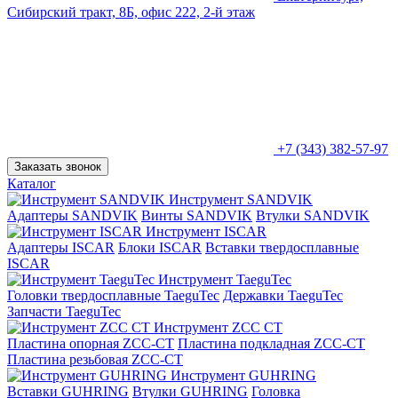
Сибирский тракт, 8Б, офис 222, 2-й этаж
+7 (343) 382-57-97
Заказать звонок
Каталог
Инструмент SANDVIK
Адаптеры SANDVIK
Винты SANDVIK
Втулки SANDVIK
Инструмент ISCAR
Адаптеры ISCAR
Блоки ISCAR
Вставки твердосплавные
ISCAR
Инструмент TaeguTec
Головки твердосплавные TaeguTec
Державки TaeguTec
Запчасти TaeguTec
Инструмент ZCС CT
Пластина опорная ZCC-CT
Пластина подкладная ZCC-CT
Пластина резьбовая ZCC-CT
Инструмент GUHRING
Вставки GUHRING
Втулки GUHRING
Головка