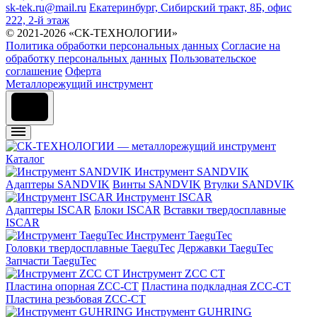
sk-tek.ru@mail.ru
Екатеринбург, Сибирский тракт, 8Б, офис
222, 2-й этаж
© 2021-2026 «СК-ТЕХНОЛОГИИ»
Политика обработки персональных данных
Согласие на
обработку персональных данных
Пользовательское
соглашение
Оферта
Металлорежущий инструмент
Каталог
Инструмент SANDVIK
Адаптеры SANDVIK
Винты SANDVIK
Втулки SANDVIK
Инструмент ISCAR
Адаптеры ISCAR
Блоки ISCAR
Вставки твердосплавные
ISCAR
Инструмент TaeguTec
Головки твердосплавные TaeguTec
Державки TaeguTec
Запчасти TaeguTec
Инструмент ZCС CT
Пластина опорная ZCC-CT
Пластина подкладная ZCC-CT
Пластина резьбовая ZCC-CT
Инструмент GUHRING