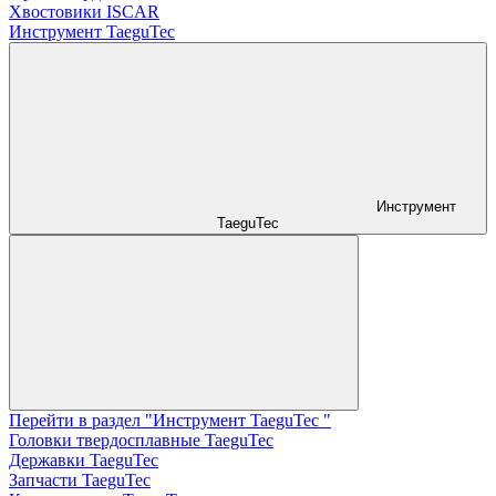
Хвостовики ISCAR
Инструмент TaeguTec
Инструмент
TaeguTec
Перейти в раздел "Инструмент TaeguTec "
Головки твердосплавные TaeguTec
Державки TaeguTec
Запчасти TaeguTec