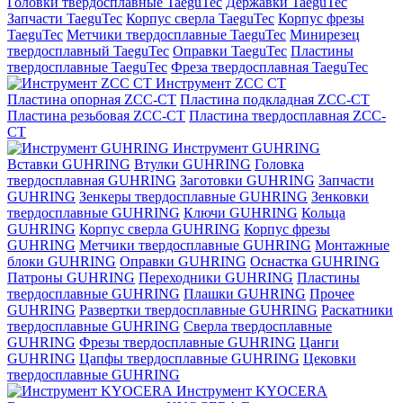
Головки твердосплавные TaeguTec
Державки TaeguTec
Запчасти TaeguTec
Корпус сверла TaeguTec
Корпус фрезы
TaeguTec
Метчики твердосплавные TaeguTec
Минирезец
твердосплавный TaeguTec
Оправки TaeguTec
Пластины
твердосплавные TaeguTec
Фреза твердосплавная TaeguTec
Инструмент ZCС CT
Пластина опорная ZCC-CT
Пластина подкладная ZCC-CT
Пластина резьбовая ZCC-CT
Пластина твердосплавная ZCC-
CT
Инструмент GUHRING
Вставки GUHRING
Втулки GUHRING
Головка
твердосплавная GUHRING
Заготовки GUHRING
Запчасти
GUHRING
Зенкеры твердосплавные GUHRING
Зенковки
твердосплавные GUHRING
Ключи GUHRING
Кольца
GUHRING
Корпус сверла GUHRING
Корпус фрезы
GUHRING
Метчики твердосплавные GUHRING
Монтажные
блоки GUHRING
Оправки GUHRING
Оснастка GUHRING
Патроны GUHRING
Переходники GUHRING
Пластины
твердосплавные GUHRING
Плашки GUHRING
Прочее
GUHRING
Развертки твердосплавные GUHRING
Раскатники
твердосплавные GUHRING
Сверла твердосплавные
GUHRING
Фрезы твердосплавные GUHRING
Цанги
GUHRING
Цапфы твердосплавные GUHRING
Цековки
твердосплавные GUHRING
Инструмент KYOCERA