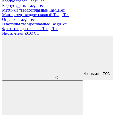
Корпус сверла TaeguTec
Корпус фрезы TaeguTec
Метчики твердосплавные TaeguTec
Минирезец твердосплавный TaeguTec
Оправки TaeguTec
Пластины твердосплавные TaeguTec
Фреза твердосплавная TaeguTec
Инструмент ZCС CT
Инструмент ZCС
CT