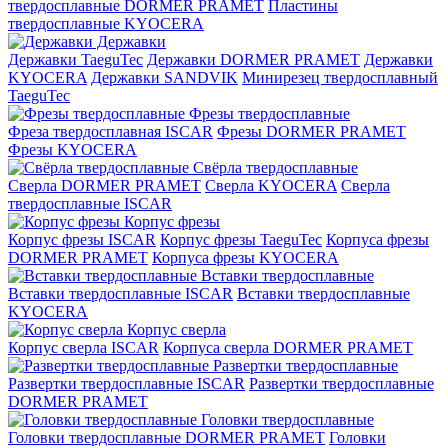
твердосплавные DORMER PRAMET
Пластины
твердосплавные KYOCERA
Державки
Державки TaeguTec
Державки DORMER PRAMET
Державки
KYOCERA
Державки SANDVIK
Минирезец твердосплавный
TaeguTec
Фрезы твердосплавные
Фреза твердосплавная ISCAR
Фрезы DORMER PRAMET
Фрезы KYOCERA
Свёрла твердосплавные
Сверла DORMER PRAMET
Сверла KYOCERA
Сверла
твердосплавные ISCAR
Корпус фрезы
Корпус фрезы ISCAR
Корпус фрезы TaeguTec
Корпуса фрезы
DORMER PRAMET
Корпуса фрезы KYOCERA
Вставки твердосплавные
Вставки твердосплавные ISCAR
Вставки твердосплавные
KYOCERA
Корпус сверла
Корпус сверла ISCAR
Корпуса сверла DORMER PRAMET
Развертки твердосплавные
Развертки твердосплавные ISCAR
Развертки твердосплавные
DORMER PRAMET
Головки твердосплавные
Головки твердосплавные DORMER PRAMET
Головки