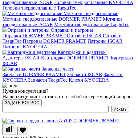
твердосплавные ISCAR
Головки твердосплавные KYOCERA
Головки твердосплавные TaeguTec
Метчики твердосплавные
Метчики твердосплавные DORMER PRAMET
Метчики
твердосплавные ISCAR
Метчики твердосплавные TaeguTec
Оправки и патроны
Оправки DORMER PRAMET
Оправки ISCAR
Оправки
TaeguTec
Патроны DORMER PRAMET
Патроны ISCAR
Патроны KYOCERA
Картриджи и адаптеры
Адаптеры ISCAR
Картриджи DORMER PRAMET
Картриджи
ISCAR
Запасные части
Запчасти DORMER PRAMET
Запчасти ISCAR
Запчасти
KYOCERA
Запчасти TaeguTec
Ключи KYOCERA
Нужна консультация?
Наши специалисты ответят на любой интересующий вопрос
ЗАДАТЬ ВОПРОС
Доставка по РФ бесплатно!