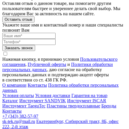
Оставляя отзыв о данном товаре, вы помогаете другим
пользователям быстрее и увереннее делать свой выбор. Мы
благодарим Вас за активность на нашем сайте.
Оставить отзыв
Укажите ваше имя и контактный номер и наши специалисты
позвонят Вам
Заказать звонок
Нажимая кнопку, я принимаю условия
Пользовательского
соглашения
,
Публичной оферты
и
Политики обработки
персональных данных
, даю согласие на обработку
персональных данных и подтверждаю акцепт оферты
в соответствии со ст. 438 ГК РФ.
О компании
Контакты
Политика обработки персональных
данных
Условия оплаты
Условия доставки
Гарантия на товар
Каталог
Инструмент SANDVIK
Инструмент ISCAR
Инструмент TaeguTec
Пластины твердосплавные
Бренды
Контакты
+7 (343) 382-57-97
sk-tek.ru@mail.ru
Екатеринбург, Сибирский тракт, 8Б, офис
222, 2-й этаж