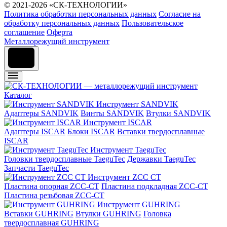
© 2021-2026 «СК-ТЕХНОЛОГИИ»
Политика обработки персональных данных
Согласие на
обработку персональных данных
Пользовательское
соглашение
Оферта
Металлорежущий инструмент
Каталог
Инструмент SANDVIK
Адаптеры SANDVIK
Винты SANDVIK
Втулки SANDVIK
Инструмент ISCAR
Адаптеры ISCAR
Блоки ISCAR
Вставки твердосплавные
ISCAR
Инструмент TaeguTec
Головки твердосплавные TaeguTec
Державки TaeguTec
Запчасти TaeguTec
Инструмент ZCС CT
Пластина опорная ZCC-CT
Пластина подкладная ZCC-CT
Пластина резьбовая ZCC-CT
Инструмент GUHRING
Вставки GUHRING
Втулки GUHRING
Головка
твердосплавная GUHRING