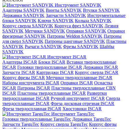
Инструмент SANDVIK
Адаптеры SANDVIK
Винты SANDVIK
Втулки SANDVIK
Державки SANDVIK
Запчасти SANDVIK
Инструментальные
блоки SANDVIK
Ключи SANDVIK
Кольца SANDVIK
Корпус сверла SANDVIK
Корпуса фрез SANDVIK
Лезвия
SANDVIK
Метчики SANDVIK
Оправки SANDVIK
Оправки
фрезерные SANDVIK
Патроны Weldon SANDVIK
Патроны
для сверл SANDVIK
Патроны цанговые SANDVIK
Пластины
SANDVIK
Рычаги SANDVIK
Фрезы SANDVIK
Шайбы
SANDVIK
Инструмент ISCAR
Адаптеры ISCAR
Блоки ISCAR
Вставки твердосплавные
ISCAR
Головки твердосплавные ISCAR
Державки ISCAR
Запчасти ISCAR
Картриджи ISCAR
Корпус сверла ISCAR
Корпус фрезы ISCAR
Метчики твердосплавные ISCAR
Наборы инструмента ISCAR
Оправки ISCAR
Оснастка
ISCAR
Патроны ISCAR
Пластины твердосплавные CBN
ISCAR
Пластины твердосплавные ISCAR
Развертки
твердосплавные ISCAR
Ручной инструмент ISCAR
Сверла
твердосплавные ISCAR
Фреза дисковая отрезная ISCAR
Фреза твердосплавная ISCAR
Хвостовики ISCAR
Инструмент TaeguTec
Головки твердосплавные TaeguTec
Державки TaeguTec
Запчасти TaeguTec
Корпус сверла TaeguTec
Корпус фрезы