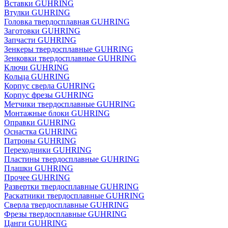
Вставки GUHRING
Втулки GUHRING
Головка твердосплавная GUHRING
Заготовки GUHRING
Запчасти GUHRING
Зенкеры твердосплавные GUHRING
Зенковки твердосплавные GUHRING
Ключи GUHRING
Кольца GUHRING
Корпус сверла GUHRING
Корпус фрезы GUHRING
Метчики твердосплавные GUHRING
Монтажные блоки GUHRING
Оправки GUHRING
Оснастка GUHRING
Патроны GUHRING
Переходники GUHRING
Пластины твердосплавные GUHRING
Плашки GUHRING
Прочее GUHRING
Развертки твердосплавные GUHRING
Раскатники твердосплавные GUHRING
Сверла твердосплавные GUHRING
Фрезы твердосплавные GUHRING
Цанги GUHRING