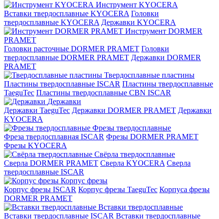
Инструмент KYOCERA
Вставки твердосплавные KYOCERA
Головки
твердосплавные KYOCERA
Державки KYOCERA
Инструмент DORMER
PRAMET
Головки расточные DORMER PRAMET
Головки
твердосплавные DORMER PRAMET
Державки DORMER
PRAMET
Твердосплавные пластины
Пластины твердосплавные ISCAR
Пластины твердосплавные
TaeguTec
Пластины твердосплавные CBN ISCAR
Державки
Державки TaeguTec
Державки DORMER PRAMET
Державки
KYOCERA
Фрезы твердосплавные
Фреза твердосплавная ISCAR
Фрезы DORMER PRAMET
Фрезы KYOCERA
Свёрла твердосплавные
Сверла DORMER PRAMET
Сверла KYOCERA
Сверла
твердосплавные ISCAR
Корпус фрезы
Корпус фрезы ISCAR
Корпус фрезы TaeguTec
Корпуса фрезы
DORMER PRAMET
Вставки твердосплавные
Вставки твердосплавные ISCAR
Вставки твердосплавные