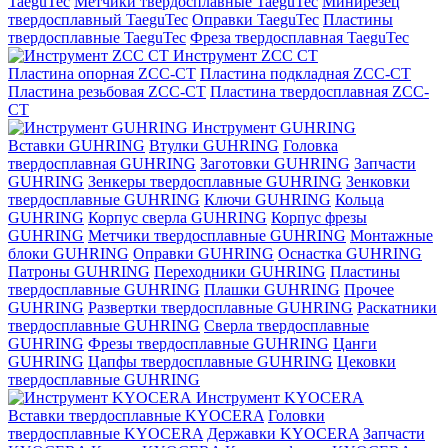
TaeguTec
Метчики твердосплавные TaeguTec
Минирезец
твердосплавный TaeguTec
Оправки TaeguTec
Пластины
твердосплавные TaeguTec
Фреза твердосплавная TaeguTec
Инструмент ZCС CT
Пластина опорная ZCC-CT
Пластина подкладная ZCC-CT
Пластина резьбовая ZCC-CT
Пластина твердосплавная ZCC-
CT
Инструмент GUHRING
Вставки GUHRING
Втулки GUHRING
Головка
твердосплавная GUHRING
Заготовки GUHRING
Запчасти
GUHRING
Зенкеры твердосплавные GUHRING
Зенковки
твердосплавные GUHRING
Ключи GUHRING
Кольца
GUHRING
Корпус сверла GUHRING
Корпус фрезы
GUHRING
Метчики твердосплавные GUHRING
Монтажные
блоки GUHRING
Оправки GUHRING
Оснастка GUHRING
Патроны GUHRING
Переходники GUHRING
Пластины
твердосплавные GUHRING
Плашки GUHRING
Прочее
GUHRING
Развертки твердосплавные GUHRING
Раскатники
твердосплавные GUHRING
Сверла твердосплавные
GUHRING
Фрезы твердосплавные GUHRING
Цанги
GUHRING
Цапфы твердосплавные GUHRING
Цековки
твердосплавные GUHRING
Инструмент KYOCERA
Вставки твердосплавные KYOCERA
Головки
твердосплавные KYOCERA
Державки KYOCERA
Запчасти