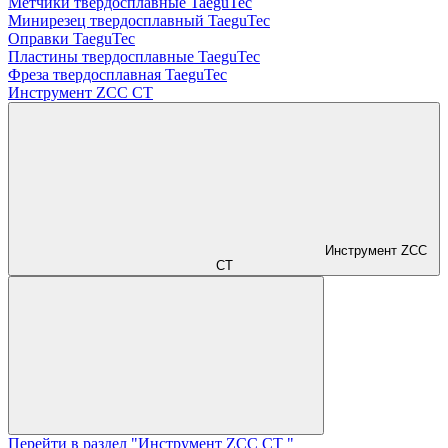
Метчики твердосплавные TaeguTec
Минирезец твердосплавный TaeguTec
Оправки TaeguTec
Пластины твердосплавные TaeguTec
Фреза твердосплавная TaeguTec
Инструмент ZCС CT
Инструмент ZCС
CT
Перейти в раздел "Инструмент ZCС CT "