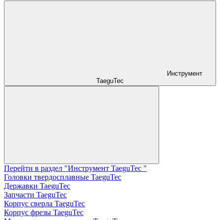
Инструмент
TaeguTec
Перейти в раздел "Инструмент TaeguTec "
Головки твердосплавные TaeguTec
Державки TaeguTec
Запчасти TaeguTec
Корпус сверла TaeguTec
Корпус фрезы TaeguTec