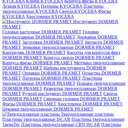
KYOCERA
Ключи KYOCERA
Корпуса фрезы KYOCERA
Лезвия KYOCERA
Патроны KYOCERA
Пластины
твердосплавные KYOCERA
Сверла KYOCERA
Фрезы
KYOCERA
Хвостовики KYOCERA
Инструмент DORMER
PRAMET
Головки расточные DORMER PRAMET
Головки
твердосплавные DORMER PRAMET
Державки DORMER
PRAMET
Заготовки DORMER PRAMET
Запчасти DORMER
PRAMET
Зенковки твердосплавные DORMER PRAMET
Картриджи DORMER PRAMET
Кассеты для корпусов фрез
DORMER PRAMET
Корпуса сверла DORMER PRAMET
Корпуса фрезы DORMER PRAMET
Метчики твердосплавные
DORMER PRAMET
Наборы инструмента DORMER
PRAMET
Оправки DORMER PRAMET
Оснастка DORMER
PRAMET
Патроны DORMER PRAMET
Пластины
твердосплавные DORMER PRAMET
Плашки твердосплавные
DORMER PRAMET
Развертки твердосплавные DORMER
PRAMET
Ручной инструмент DORMER PRAMET
Сверла
DORMER PRAMET
Сменные головки DORMER PRAMET
Фрезы DORMER PRAMET
Хвостовики DORMER PRAMET
Цековки твердосплавные DORMER PRAMET
Твердосплавные пластины
Пластины твердосплавные ISCAR
Пластины твердосплавные
TaeguTec
Пластины твердосплавные CBN ISCAR
Пластины