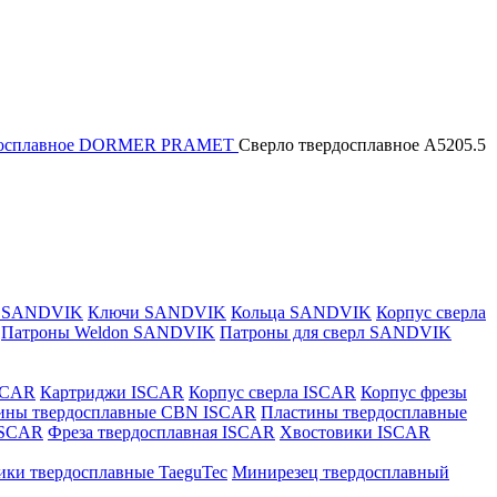
рдосплавное DORMER PRAMET
Сверло твердосплавное A5205.5
и SANDVIK
Ключи SANDVIK
Кольца SANDVIK
Корпус сверла
Патроны Weldon SANDVIK
Патроны для сверл SANDVIK
SCAR
Картриджи ISCAR
Корпус сверла ISCAR
Корпус фрезы
ины твердосплавные CBN ISCAR
Пластины твердосплавные
 ISCAR
Фреза твердосплавная ISCAR
Хвостовики ISCAR
ики твердосплавные TaeguTec
Минирезец твердосплавный