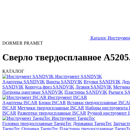
Каталог
Инструме
DORMER PRAMET
Сверло твердосплавное A5
КАТАЛОГ
Инструмент SANDVIK
Адаптеры SANDVIK
Винты SANDVIK
Втулки SANDVIK
Дер
SANDVIK
Корпуса фрез SANDVIK
Лезвия SANDVIK
Метчик
Патроны цанговые SANDVIK
Пластины SANDVIK
Рычаги S
Инструмент ISCAR
Адаптеры ISCAR
Блоки ISCAR
Вставки твердосплавные ISCA
ISCAR
Метчики твердосплавные ISCAR
Наборы инструмента
ISCAR
Развертки твердосплавные ISCAR
Ручной инструмент
Инструмент TaeguTec
Головки твердосплавные TaeguTec
Державки TaeguTec
Запчаст
TaeguTec
Оправки TaeguTec
Пластины твердосплавные TaeguT