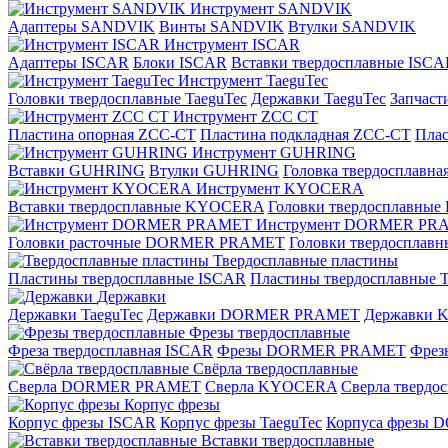
Инструмент SANDVIK
Адаптеры SANDVIK
Винты SANDVIK
Втулки SANDVIK
Инструмент ISCAR
Адаптеры ISCAR
Блоки ISCAR
Вставки твердосплавные ISCA
Инструмент TaeguTec
Головки твердосплавные TaeguTec
Державки TaeguTec
Запчаст
Инструмент ZCС CT
Пластина опорная ZCC-CT
Пластина подкладная ZCC-CT
Плас
Инструмент GUHRING
Вставки GUHRING
Втулки GUHRING
Головка твердосплавн
Инструмент KYOCERA
Вставки твердосплавные KYOCERA
Головки твердосплавны
Инструмент DORMER PR
Головки расточные DORMER PRAMET
Головки твердоспла
Твердосплавные пластины
Пластины твердосплавные ISCAR
Пластины твердосплавные T
Державки
Державки TaeguTec
Державки DORMER PRAMET
Державки
Фрезы твердосплавные
Фреза твердосплавная ISCAR
Фрезы DORMER PRAMET
Фре
Свёрла твердосплавные
Сверла DORMER PRAMET
Сверла KYOCERA
Сверла твердо
Корпус фрезы
Корпус фрезы ISCAR
Корпус фрезы TaeguTec
Корпуса фрезы
Вставки твердосплавные