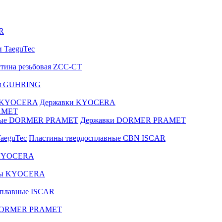
R
и TaeguTec
тина резьбовая ZCC-CT
ая GUHRING
е KYOCERA
Державки KYOCERA
AMET
вные DORMER PRAMET
Державки DORMER PRAMET
aeguTec
Пластины твердосплавные CBN ISCAR
 KYOCERA
зы KYOCERA
сплавные ISCAR
 DORMER PRAMET