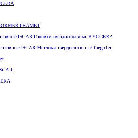
YOCERA
ые DORMER PRAMET
сплавные ISCAR
Головки твердосплавные KYOCERA
осплавные ISCAR
Метчики твердосплавные TaeguTec
ec
ISCAR
CERA