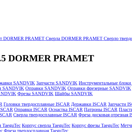
нт DORMER PRAMET
Сверла DORMER PRAMET
Сверло тве
205.5 DORMER PRAMET
жавки SANDVIK
Запчасти SANDVIK
Инструментальные блок
и SANDVIK
Оправки SANDVIK
Оправки фрезерные SANDVIK
ANDVIK
Фрезы SANDVIK
Шайбы SANDVIK
R
Головки твердосплавные ISCAR
Державки ISCAR
Запчасти I
 ISCAR
Оправки ISCAR
Оснастка ISCAR
Патроны ISCAR
Пласт
 ISCAR
Сверла твердосплавные ISCAR
Фреза дисковая отрезная
и TaeguTec
Корпус сверла TaeguTec
Корпус фрезы TaeguTec
Метч
ec
Фреза твердосплавная TaeguTec