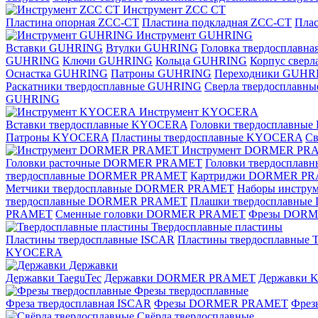
Инструмент ZCС CT
Пластина опорная ZCC-CT
Пластина подкладная ZCC-CT
Плас
Инструмент GUHRING
Вставки GUHRING
Втулки GUHRING
Головка твердосплавн
GUHRING
Ключи GUHRING
Кольца GUHRING
Корпус свер
Оснастка GUHRING
Патроны GUHRING
Переходники GUHR
Раскатники твердосплавные GUHRING
Сверла твердосплав
GUHRING
Инструмент KYOCERA
Вставки твердосплавные KYOCERA
Головки твердосплавны
Патроны KYOCERA
Пластины твердосплавные KYOCERA
С
Инструмент DORMER PR
Головки расточные DORMER PRAMET
Головки твердоспла
твердосплавные DORMER PRAMET
Картриджи DORMER P
Метчики твердосплавные DORMER PRAMET
Наборы инстр
твердосплавные DORMER PRAMET
Плашки твердосплавн
PRAMET
Сменные головки DORMER PRAMET
Фрезы DOR
Твердосплавные пластины
Пластины твердосплавные ISCAR
Пластины твердосплавные T
KYOCERA
Державки
Державки TaeguTec
Державки DORMER PRAMET
Державки
Фрезы твердосплавные
Фреза твердосплавная ISCAR
Фрезы DORMER PRAMET
Фре
Свёрла твердосплавные