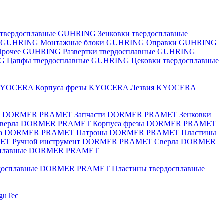
 твердосплавные GUHRING
Зенковки твердосплавные
е GUHRING
Монтажные блоки GUHRING
Оправки GUHRING
Прочее GUHRING
Развертки твердосплавные GUHRING
NG
Цапфы твердосплавные GUHRING
Цековки твердосплавные
KYOCERA
Корпуса фрезы KYOCERA
Лезвия KYOCERA
ки DORMER PRAMET
Запчасти DORMER PRAMET
Зенковки
 сверла DORMER PRAMET
Корпуса фрезы DORMER PRAMET
ка DORMER PRAMET
Патроны DORMER PRAMET
Пластины
MET
Ручной инструмент DORMER PRAMET
Сверла DORMER
осплавные DORMER PRAMET
рдосплавные DORMER PRAMET
Пластины твердосплавные
guTec