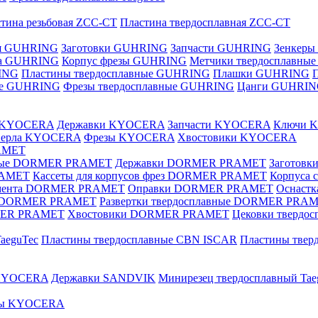
тина резьбовая ZCC-CT
Пластина твердосплавная ZCC-CT
ая GUHRING
Заготовки GUHRING
Запчасти GUHRING
Зенкеры
ла GUHRING
Корпус фрезы GUHRING
Метчики твердосплавны
ING
Пластины твердосплавные GUHRING
Плашки GUHRING
ные GUHRING
Фрезы твердосплавные GUHRING
Цанги GUHRI
е KYOCERA
Державки KYOCERA
Запчасти KYOCERA
Ключи 
верла KYOCERA
Фрезы KYOCERA
Хвостовики KYOCERA
AMET
вные DORMER PRAMET
Державки DORMER PRAMET
Заготов
RAMET
Кассеты для корпусов фрез DORMER PRAMET
Корпуса
умента DORMER PRAMET
Оправки DORMER PRAMET
Оснаст
ые DORMER PRAMET
Развертки твердосплавные DORMER PRA
MER PRAMET
Хвостовики DORMER PRAMET
Цековки тверд
aeguTec
Пластины твердосплавные CBN ISCAR
Пластины тве
 KYOCERA
Державки SANDVIK
Минирезец твердосплавный Tae
зы KYOCERA