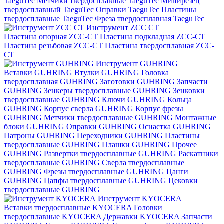
TaeguTec
Метчики твердосплавные TaeguTec
Минирезец
твердосплавный TaeguTec
Оправки TaeguTec
Пластины
твердосплавные TaeguTec
Фреза твердосплавная TaeguTec
Инструмент ZCС CT
Пластина опорная ZCC-CT
Пластина подкладная ZCC-CT
Пластина резьбовая ZCC-CT
Пластина твердосплавная ZCC-
CT
Инструмент GUHRING
Вставки GUHRING
Втулки GUHRING
Головка
твердосплавная GUHRING
Заготовки GUHRING
Запчасти
GUHRING
Зенкеры твердосплавные GUHRING
Зенковки
твердосплавные GUHRING
Ключи GUHRING
Кольца
GUHRING
Корпус сверла GUHRING
Корпус фрезы
GUHRING
Метчики твердосплавные GUHRING
Монтажные
блоки GUHRING
Оправки GUHRING
Оснастка GUHRING
Патроны GUHRING
Переходники GUHRING
Пластины
твердосплавные GUHRING
Плашки GUHRING
Прочее
GUHRING
Развертки твердосплавные GUHRING
Раскатники
твердосплавные GUHRING
Сверла твердосплавные
GUHRING
Фрезы твердосплавные GUHRING
Цанги
GUHRING
Цапфы твердосплавные GUHRING
Цековки
твердосплавные GUHRING
Инструмент KYOCERA
Вставки твердосплавные KYOCERA
Головки
твердосплавные KYOCERA
Державки KYOCERA
Запчасти