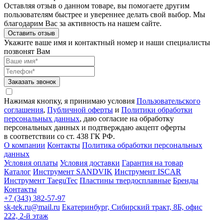
Оставляя отзыв о данном товаре, вы помогаете другим
пользователям быстрее и увереннее делать свой выбор. Мы
благодарим Вас за активность на нашем сайте.
Оставить отзыв
Укажите ваше имя и контактный номер и наши специалисты
позвонят Вам
Заказать звонок
Нажимая кнопку, я принимаю условия
Пользовательского
соглашения
,
Публичной оферты
и
Политики обработки
персональных данных
, даю согласие на обработку
персональных данных и подтверждаю акцепт оферты
в соответствии со ст. 438 ГК РФ.
О компании
Контакты
Политика обработки персональных
данных
Условия оплаты
Условия доставки
Гарантия на товар
Каталог
Инструмент SANDVIK
Инструмент ISCAR
Инструмент TaeguTec
Пластины твердосплавные
Бренды
Контакты
+7 (343) 382-57-97
sk-tek.ru@mail.ru
Екатеринбург, Сибирский тракт, 8Б, офис
222, 2-й этаж