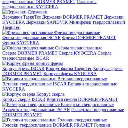
твердосплавные DORMER PRAMET
Пластины
твердосплавные KYOCERA
Державки
Державки TaeguTec
Державки DORMER PRAMET
Державки
KYOCERA
Державки SANDVIK
Минирезец твердосплавный
TaeguTec
Фрезы твердосплавные
Фреза твердосплавная ISCAR
Фрезы DORMER PRAMET
Фрезы KYOCERA
Свёрла твердосплавные
Сверла DORMER PRAMET
Сверла KYOCERA
Сверла
твердосплавные ISCAR
Корпус фрезы
Корпус фрезы ISCAR
Корпус фрезы TaeguTec
Корпуса фрезы
DORMER PRAMET
Корпуса фрезы KYOCERA
Вставки твердосплавные
Вставки твердосплавные ISCAR
Вставки твердосплавные
KYOCERA
Корпус сверла
Корпус сверла ISCAR
Корпуса сверла DORMER PRAMET
Развертки твердосплавные
Развертки твердосплавные ISCAR
Развертки твердосплавные
DORMER PRAMET
Головки твердосплавные
Головки твердосплавные DORMER PRAMET
Головки