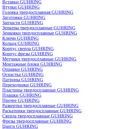
Вставки GUHRING
Втулки GUHRING
Головка твердосплавная GUHRING
Заготовки GUHRING
Запчасти GUHRING
Зенкеры твердосплавные GUHRING
Зенковки твердосплавные GUHRING
Ключи GUHRING
Кольца GUHRING
Корпус сверла GUHRING
Корпус фрезы GUHRING
Метчики твердосплавные GUHRING
Монтажные блоки GUHRING
Оправки GUHRING
Оснастка GUHRING
Патроны GUHRING
Переходники GUHRING
Пластины твердосплавные GUHRING
Плашки GUHRING
Прочее GUHRING
Развертки твердосплавные GUHRING
Раскатники твердосплавные GUHRING
Сверла твердосплавные GUHRING
Фрезы твердосплавные GUHRING
Цанги GUHRING