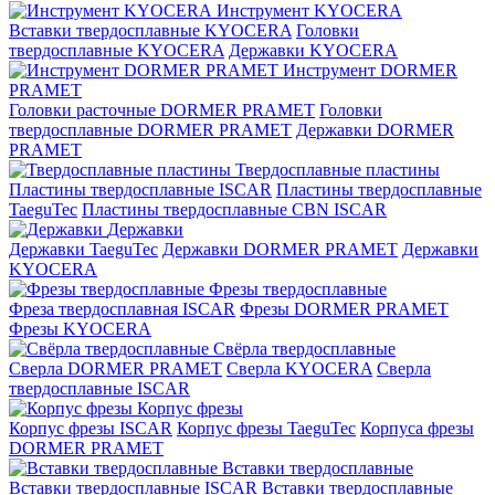
Инструмент KYOCERA
Вставки твердосплавные KYOCERA
Головки
твердосплавные KYOCERA
Державки KYOCERA
Инструмент DORMER
PRAMET
Головки расточные DORMER PRAMET
Головки
твердосплавные DORMER PRAMET
Державки DORMER
PRAMET
Твердосплавные пластины
Пластины твердосплавные ISCAR
Пластины твердосплавные
TaeguTec
Пластины твердосплавные CBN ISCAR
Державки
Державки TaeguTec
Державки DORMER PRAMET
Державки
KYOCERA
Фрезы твердосплавные
Фреза твердосплавная ISCAR
Фрезы DORMER PRAMET
Фрезы KYOCERA
Свёрла твердосплавные
Сверла DORMER PRAMET
Сверла KYOCERA
Сверла
твердосплавные ISCAR
Корпус фрезы
Корпус фрезы ISCAR
Корпус фрезы TaeguTec
Корпуса фрезы
DORMER PRAMET
Вставки твердосплавные
Вставки твердосплавные ISCAR
Вставки твердосплавные