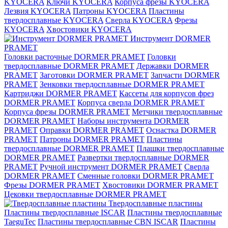
KYOCERA
Ключи KYOCERA
Корпуса фрезы KYOCERA
Лезвия KYOCERA
Патроны KYOCERA
Пластины
твердосплавные KYOCERA
Сверла KYOCERA
Фрезы
KYOCERA
Хвостовики KYOCERA
Инструмент DORMER
PRAMET
Головки расточные DORMER PRAMET
Головки
твердосплавные DORMER PRAMET
Державки DORMER
PRAMET
Заготовки DORMER PRAMET
Запчасти DORMER
PRAMET
Зенковки твердосплавные DORMER PRAMET
Картриджи DORMER PRAMET
Кассеты для корпусов фрез
DORMER PRAMET
Корпуса сверла DORMER PRAMET
Корпуса фрезы DORMER PRAMET
Метчики твердосплавные
DORMER PRAMET
Наборы инструмента DORMER
PRAMET
Оправки DORMER PRAMET
Оснастка DORMER
PRAMET
Патроны DORMER PRAMET
Пластины
твердосплавные DORMER PRAMET
Плашки твердосплавные
DORMER PRAMET
Развертки твердосплавные DORMER
PRAMET
Ручной инструмент DORMER PRAMET
Сверла
DORMER PRAMET
Сменные головки DORMER PRAMET
Фрезы DORMER PRAMET
Хвостовики DORMER PRAMET
Цековки твердосплавные DORMER PRAMET
Твердосплавные пластины
Пластины твердосплавные ISCAR
Пластины твердосплавные
TaeguTec
Пластины твердосплавные CBN ISCAR
Пластины