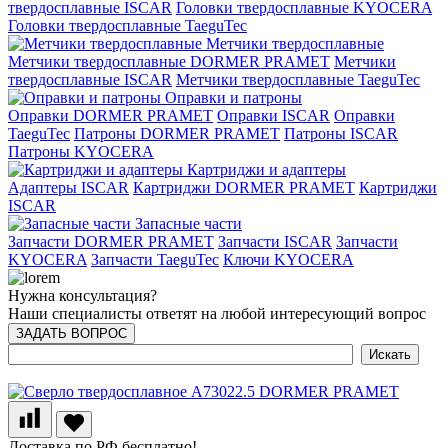
твердосплавные ISCAR
Головки твердосплавные KYOCERA
Головки твердосплавные TaeguTec
Метчики твердосплавные
Метчики твердосплавные DORMER PRAMET
Метчики
твердосплавные ISCAR
Метчики твердосплавные TaeguTec
Оправки и патроны
Оправки DORMER PRAMET
Оправки ISCAR
Оправки
TaeguTec
Патроны DORMER PRAMET
Патроны ISCAR
Патроны KYOCERA
Картриджи и адаптеры
Адаптеры ISCAR
Картриджи DORMER PRAMET
Картриджи
ISCAR
Запасные части
Запчасти DORMER PRAMET
Запчасти ISCAR
Запчасти
KYOCERA
Запчасти TaeguTec
Ключи KYOCERA
Нужна консультация?
Наши специалисты ответят на любой интересующий вопрос
ЗАДАТЬ ВОПРОС
Доставка по РФ бесплатно!