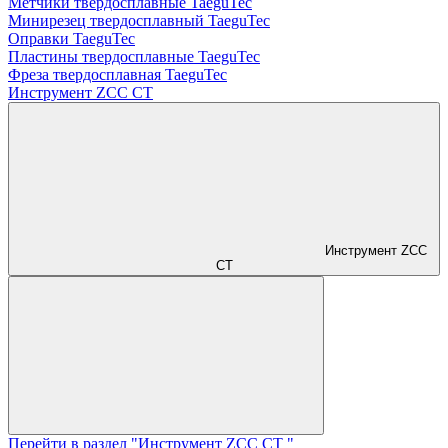
Метчики твердосплавные TaeguTec
Минирезец твердосплавный TaeguTec
Оправки TaeguTec
Пластины твердосплавные TaeguTec
Фреза твердосплавная TaeguTec
Инструмент ZCС CT
Инструмент ZCС
CT
Перейти в раздел "Инструмент ZCС CT "