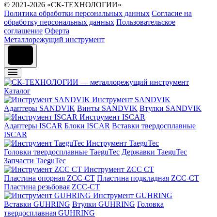
© 2021-2026 «СК-ТЕХНОЛОГИИ»
Политика обработки персональных данных
Согласие на
обработку персональных данных
Пользовательское
соглашение
Оферта
Металлорежущий инструмент
Каталог
Инструмент SANDVIK
Адаптеры SANDVIK
Винты SANDVIK
Втулки SANDVIK
Инструмент ISCAR
Адаптеры ISCAR
Блоки ISCAR
Вставки твердосплавные
ISCAR
Инструмент TaeguTec
Головки твердосплавные TaeguTec
Державки TaeguTec
Запчасти TaeguTec
Инструмент ZCС CT
Пластина опорная ZCC-CT
Пластина подкладная ZCC-CT
Пластина резьбовая ZCC-CT
Инструмент GUHRING
Вставки GUHRING
Втулки GUHRING
Головка
твердосплавная GUHRING