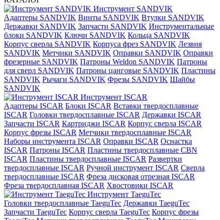
Инструмент SANDVIK
Адаптеры SANDVIK
Винты SANDVIK
Втулки SANDVIK
Державки SANDVIK
Запчасти SANDVIK
Инструментальные
блоки SANDVIK
Ключи SANDVIK
Кольца SANDVIK
Корпус сверла SANDVIK
Корпуса фрез SANDVIK
Лезвия
SANDVIK
Метчики SANDVIK
Оправки SANDVIK
Оправки
фрезерные SANDVIK
Патроны Weldon SANDVIK
Патроны
для сверл SANDVIK
Патроны цанговые SANDVIK
Пластины
SANDVIK
Рычаги SANDVIK
Фрезы SANDVIK
Шайбы
SANDVIK
Инструмент ISCAR
Адаптеры ISCAR
Блоки ISCAR
Вставки твердосплавные
ISCAR
Головки твердосплавные ISCAR
Державки ISCAR
Запчасти ISCAR
Картриджи ISCAR
Корпус сверла ISCAR
Корпус фрезы ISCAR
Метчики твердосплавные ISCAR
Наборы инструмента ISCAR
Оправки ISCAR
Оснастка
ISCAR
Патроны ISCAR
Пластины твердосплавные CBN
ISCAR
Пластины твердосплавные ISCAR
Развертки
твердосплавные ISCAR
Ручной инструмент ISCAR
Сверла
твердосплавные ISCAR
Фреза дисковая отрезная ISCAR
Фреза твердосплавная ISCAR
Хвостовики ISCAR
Инструмент TaeguTec
Головки твердосплавные TaeguTec
Державки TaeguTec
Запчасти TaeguTec
Корпус сверла TaeguTec
Корпус фрезы