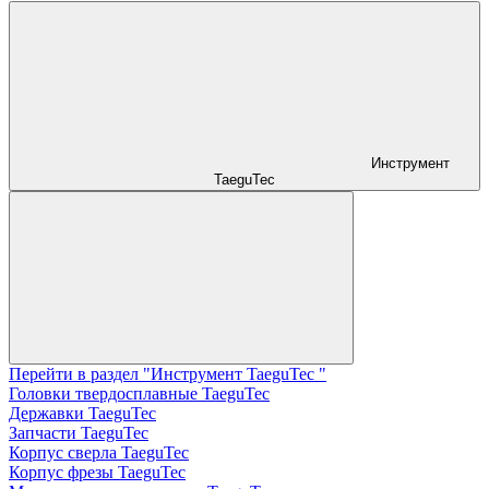
Инструмент
TaeguTec
Перейти в раздел "Инструмент TaeguTec "
Головки твердосплавные TaeguTec
Державки TaeguTec
Запчасти TaeguTec
Корпус сверла TaeguTec
Корпус фрезы TaeguTec