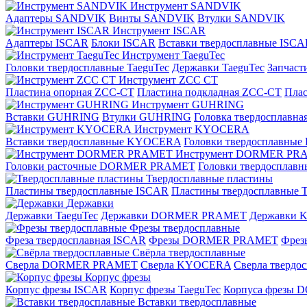
Инструмент SANDVIK
Адаптеры SANDVIK
Винты SANDVIK
Втулки SANDVIK
Инструмент ISCAR
Адаптеры ISCAR
Блоки ISCAR
Вставки твердосплавные ISCA
Инструмент TaeguTec
Головки твердосплавные TaeguTec
Державки TaeguTec
Запчаст
Инструмент ZCС CT
Пластина опорная ZCC-CT
Пластина подкладная ZCC-CT
Плас
Инструмент GUHRING
Вставки GUHRING
Втулки GUHRING
Головка твердосплавн
Инструмент KYOCERA
Вставки твердосплавные KYOCERA
Головки твердосплавны
Инструмент DORMER PR
Головки расточные DORMER PRAMET
Головки твердоспла
Твердосплавные пластины
Пластины твердосплавные ISCAR
Пластины твердосплавные T
Державки
Державки TaeguTec
Державки DORMER PRAMET
Державки
Фрезы твердосплавные
Фреза твердосплавная ISCAR
Фрезы DORMER PRAMET
Фре
Свёрла твердосплавные
Сверла DORMER PRAMET
Сверла KYOCERA
Сверла твердо
Корпус фрезы
Корпус фрезы ISCAR
Корпус фрезы TaeguTec
Корпуса фрезы
Вставки твердосплавные