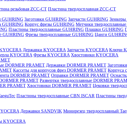
тина резьбовая ZCC-CT
Пластина твердосплавная ZCC-CT
ая GUHRING
Заготовки GUHRING
Запчасти GUHRING
Зенкеры
ла GUHRING
Корпус фрезы GUHRING
Метчики твердосплавны
ING
Пластины твердосплавные GUHRING
Плашки GUHRING
ные GUHRING
Фрезы твердосплавные GUHRING
Цанги GUHRI
е KYOCERA
Державки KYOCERA
Запчасти KYOCERA
Ключи 
верла KYOCERA
Фрезы KYOCERA
Хвостовики KYOCERA
AMET
вные DORMER PRAMET
Державки DORMER PRAMET
Заготов
RAMET
Кассеты для корпусов фрез DORMER PRAMET
Корпуса
умента DORMER PRAMET
Оправки DORMER PRAMET
Оснаст
ые DORMER PRAMET
Развертки твердосплавные DORMER PRA
MER PRAMET
Хвостовики DORMER PRAMET
Цековки тверд
aeguTec
Пластины твердосплавные CBN ISCAR
Пластины тве
 KYOCERA
Державки SANDVIK
Минирезец твердосплавный Tae
зы KYOCERA