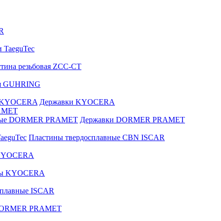
R
и TaeguTec
тина резьбовая ZCC-CT
ая GUHRING
е KYOCERA
Державки KYOCERA
AMET
вные DORMER PRAMET
Державки DORMER PRAMET
aeguTec
Пластины твердосплавные CBN ISCAR
 KYOCERA
зы KYOCERA
сплавные ISCAR
 DORMER PRAMET