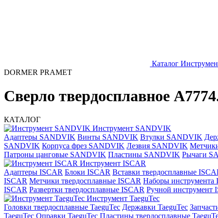
Каталог
Инструме
DORMER PRAMET
Сверло твердосплавное A7
КАТАЛОГ
Инструмент SANDVIK
Адаптеры SANDVIK
Винты SANDVIK
Втулки SANDVIK
Дер
SANDVIK
Корпуса фрез SANDVIK
Лезвия SANDVIK
Метчик
Патроны цанговые SANDVIK
Пластины SANDVIK
Рычаги S
Инструмент ISCAR
Адаптеры ISCAR
Блоки ISCAR
Вставки твердосплавные ISCA
ISCAR
Метчики твердосплавные ISCAR
Наборы инструмента
ISCAR
Развертки твердосплавные ISCAR
Ручной инструмент
Инструмент TaeguTec
Головки твердосплавные TaeguTec
Державки TaeguTec
Запчаст
TaeguTec
Оправки TaeguTec
Пластины твердосплавные TaeguT