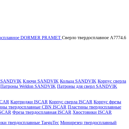
рдосплавное DORMER PRAMET
Сверло твердосплавное A7774.6
и SANDVIK
Ключи SANDVIK
Кольца SANDVIK
Корпус сверла
Патроны Weldon SANDVIK
Патроны для сверл SANDVIK
SCAR
Картриджи ISCAR
Корпус сверла ISCAR
Корпус фрезы
ины твердосплавные CBN ISCAR
Пластины твердосплавные
 ISCAR
Фреза твердосплавная ISCAR
Хвостовики ISCAR
ики твердосплавные TaeguTec
Минирезец твердосплавный