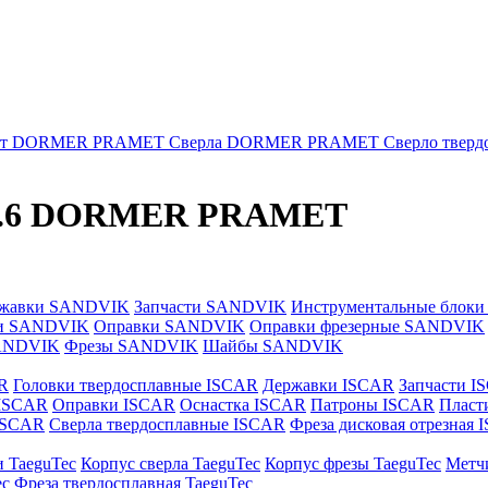
нт DORMER PRAMET
Сверла DORMER PRAMET
Сверло тве
774.6 DORMER PRAMET
жавки SANDVIK
Запчасти SANDVIK
Инструментальные блок
и SANDVIK
Оправки SANDVIK
Оправки фрезерные SANDVIK
ANDVIK
Фрезы SANDVIK
Шайбы SANDVIK
R
Головки твердосплавные ISCAR
Державки ISCAR
Запчасти I
 ISCAR
Оправки ISCAR
Оснастка ISCAR
Патроны ISCAR
Пласт
 ISCAR
Сверла твердосплавные ISCAR
Фреза дисковая отрезная
и TaeguTec
Корпус сверла TaeguTec
Корпус фрезы TaeguTec
Метч
ec
Фреза твердосплавная TaeguTec