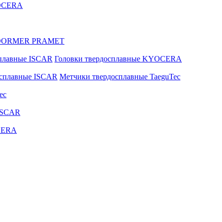
YOCERA
ые DORMER PRAMET
сплавные ISCAR
Головки твердосплавные KYOCERA
осплавные ISCAR
Метчики твердосплавные TaeguTec
ec
ISCAR
CERA