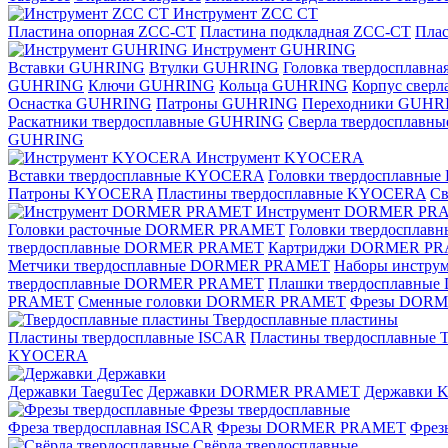
Инструмент ZCС CT
Пластина опорная ZCC-CT
Пластина подкладная ZCC-CT
Плас
Инструмент GUHRING
Вставки GUHRING
Втулки GUHRING
Головка твердосплавн
GUHRING
Ключи GUHRING
Кольца GUHRING
Корпус свер
Оснастка GUHRING
Патроны GUHRING
Переходники GUHR
Раскатники твердосплавные GUHRING
Сверла твердосплав
GUHRING
Инструмент KYOCERA
Вставки твердосплавные KYOCERA
Головки твердосплавны
Патроны KYOCERA
Пластины твердосплавные KYOCERA
С
Инструмент DORMER PR
Головки расточные DORMER PRAMET
Головки твердоспла
твердосплавные DORMER PRAMET
Картриджи DORMER P
Метчики твердосплавные DORMER PRAMET
Наборы инстр
твердосплавные DORMER PRAMET
Плашки твердосплавн
PRAMET
Сменные головки DORMER PRAMET
Фрезы DOR
Твердосплавные пластины
Пластины твердосплавные ISCAR
Пластины твердосплавные T
KYOCERA
Державки
Державки TaeguTec
Державки DORMER PRAMET
Державки
Фрезы твердосплавные
Фреза твердосплавная ISCAR
Фрезы DORMER PRAMET
Фре
Свёрла твердосплавные