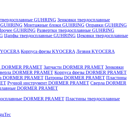
 твердосплавные GUHRING
Зенковки твердосплавные
е GUHRING
Монтажные блоки GUHRING
Оправки GUHRING
Прочее GUHRING
Развертки твердосплавные GUHRING
NG
Цапфы твердосплавные GUHRING
Цековки твердосплавные
KYOCERA
Корпуса фрезы KYOCERA
Лезвия KYOCERA
ки DORMER PRAMET
Запчасти DORMER PRAMET
Зенковки
 сверла DORMER PRAMET
Корпуса фрезы DORMER PRAMET
ка DORMER PRAMET
Патроны DORMER PRAMET
Пластины
MET
Ручной инструмент DORMER PRAMET
Сверла DORMER
осплавные DORMER PRAMET
рдосплавные DORMER PRAMET
Пластины твердосплавные
guTec