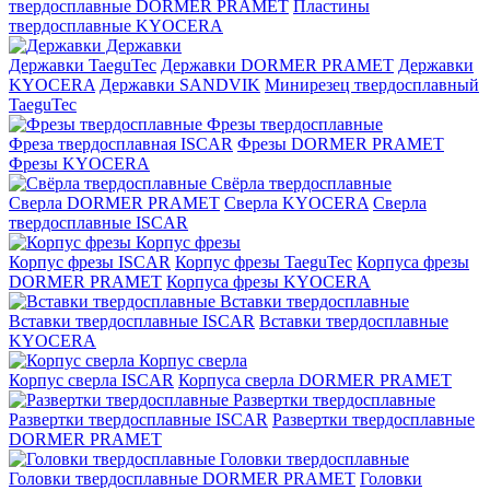
твердосплавные DORMER PRAMET
Пластины
твердосплавные KYOCERA
Державки
Державки TaeguTec
Державки DORMER PRAMET
Державки
KYOCERA
Державки SANDVIK
Минирезец твердосплавный
TaeguTec
Фрезы твердосплавные
Фреза твердосплавная ISCAR
Фрезы DORMER PRAMET
Фрезы KYOCERA
Свёрла твердосплавные
Сверла DORMER PRAMET
Сверла KYOCERA
Сверла
твердосплавные ISCAR
Корпус фрезы
Корпус фрезы ISCAR
Корпус фрезы TaeguTec
Корпуса фрезы
DORMER PRAMET
Корпуса фрезы KYOCERA
Вставки твердосплавные
Вставки твердосплавные ISCAR
Вставки твердосплавные
KYOCERA
Корпус сверла
Корпус сверла ISCAR
Корпуса сверла DORMER PRAMET
Развертки твердосплавные
Развертки твердосплавные ISCAR
Развертки твердосплавные
DORMER PRAMET
Головки твердосплавные
Головки твердосплавные DORMER PRAMET
Головки