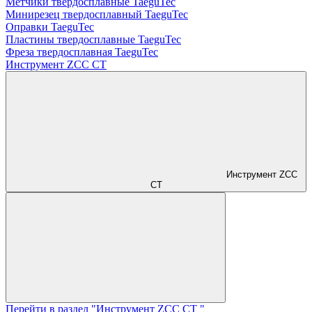
Метчики твердосплавные TaeguTec
Минирезец твердосплавный TaeguTec
Оправки TaeguTec
Пластины твердосплавные TaeguTec
Фреза твердосплавная TaeguTec
Инструмент ZCС CT
Инструмент ZCС
CT
Перейти в раздел "Инструмент ZCС CT "