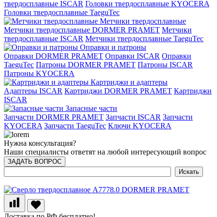
твердосплавные ISCAR
Головки твердосплавные KYOCERA
Головки твердосплавные TaeguTec
Метчики твердосплавные
Метчики твердосплавные DORMER PRAMET
Метчики
твердосплавные ISCAR
Метчики твердосплавные TaeguTec
Оправки и патроны
Оправки DORMER PRAMET
Оправки ISCAR
Оправки
TaeguTec
Патроны DORMER PRAMET
Патроны ISCAR
Патроны KYOCERA
Картриджи и адаптеры
Адаптеры ISCAR
Картриджи DORMER PRAMET
Картриджи
ISCAR
Запасные части
Запчасти DORMER PRAMET
Запчасти ISCAR
Запчасти
KYOCERA
Запчасти TaeguTec
Ключи KYOCERA
Нужна консультация?
Наши специалисты ответят на любой интересующий вопрос
ЗАДАТЬ ВОПРОС
Доставка по РФ бесплатно!