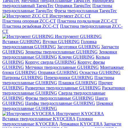
TaeguTec
Метчики твердосплавные TaeguTec
Минирезец
твердосплавный TaeguTec
Оправки TaeguTec
Пластины
твердосплавные TaeguTec
Фреза твердосплавная TaeguTec
Инструмент ZCС CT
Пластина опорная ZCC-CT
Пластина подкладная ZCC-CT
Пластина резьбовая ZCC-CT
Пластина твердосплавная ZCC-
CT
Инструмент GUHRING
Вставки GUHRING
Втулки GUHRING
Головка
твердосплавная GUHRING
Заготовки GUHRING
Запчасти
GUHRING
Зенкеры твердосплавные GUHRING
Зенковки
твердосплавные GUHRING
Ключи GUHRING
Кольца
GUHRING
Корпус сверла GUHRING
Корпус фрезы
GUHRING
Метчики твердосплавные GUHRING
Монтажные
блоки GUHRING
Оправки GUHRING
Оснастка GUHRING
Патроны GUHRING
Переходники GUHRING
Пластины
твердосплавные GUHRING
Плашки GUHRING
Прочее
GUHRING
Развертки твердосплавные GUHRING
Раскатники
твердосплавные GUHRING
Сверла твердосплавные
GUHRING
Фрезы твердосплавные GUHRING
Цанги
GUHRING
Цапфы твердосплавные GUHRING
Цековки
твердосплавные GUHRING
Инструмент KYOCERA
Вставки твердосплавные KYOCERA
Головки
твердосплавные KYOCERA
Державки KYOCERA
Запчасти