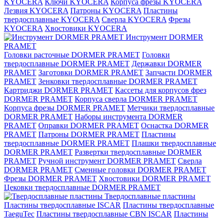
KYOCERA
Ключи KYOCERA
Корпуса фрезы KYOCERA
Лезвия KYOCERA
Патроны KYOCERA
Пластины
твердосплавные KYOCERA
Сверла KYOCERA
Фрезы
KYOCERA
Хвостовики KYOCERA
Инструмент DORMER
PRAMET
Головки расточные DORMER PRAMET
Головки
твердосплавные DORMER PRAMET
Державки DORMER
PRAMET
Заготовки DORMER PRAMET
Запчасти DORMER
PRAMET
Зенковки твердосплавные DORMER PRAMET
Картриджи DORMER PRAMET
Кассеты для корпусов фрез
DORMER PRAMET
Корпуса сверла DORMER PRAMET
Корпуса фрезы DORMER PRAMET
Метчики твердосплавные
DORMER PRAMET
Наборы инструмента DORMER
PRAMET
Оправки DORMER PRAMET
Оснастка DORMER
PRAMET
Патроны DORMER PRAMET
Пластины
твердосплавные DORMER PRAMET
Плашки твердосплавные
DORMER PRAMET
Развертки твердосплавные DORMER
PRAMET
Ручной инструмент DORMER PRAMET
Сверла
DORMER PRAMET
Сменные головки DORMER PRAMET
Фрезы DORMER PRAMET
Хвостовики DORMER PRAMET
Цековки твердосплавные DORMER PRAMET
Твердосплавные пластины
Пластины твердосплавные ISCAR
Пластины твердосплавные
TaeguTec
Пластины твердосплавные CBN ISCAR
Пластины