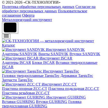
© 2021-2026 «СК-ТЕХНОЛОГИИ»
Политика обработки персональных данных
Согласие на
обработку персональных данных
Пользовательское
соглашение
Оферта
Металлорежущий инструмент
Каталог
Инструмент SANDVIK
Адаптеры SANDVIK
Винты SANDVIK
Втулки SANDVIK
Инструмент ISCAR
Адаптеры ISCAR
Блоки ISCAR
Вставки твердосплавные
ISCAR
Инструмент TaeguTec
Головки твердосплавные TaeguTec
Державки TaeguTec
Запчасти TaeguTec
Инструмент ZCС CT
Пластина опорная ZCC-CT
Пластина подкладная ZCC-CT
Пластина резьбовая ZCC-CT
Инструмент GUHRING
Вставки GUHRING
Втулки GUHRING
Головка
твердосплавная GUHRING