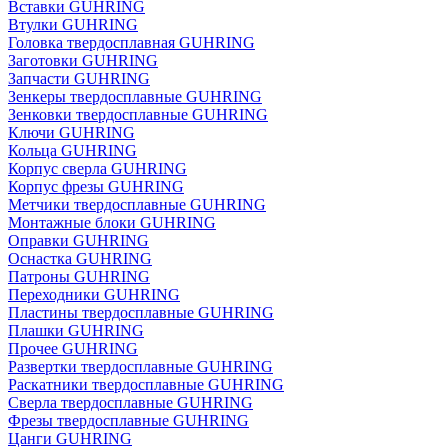
Вставки GUHRING
Втулки GUHRING
Головка твердосплавная GUHRING
Заготовки GUHRING
Запчасти GUHRING
Зенкеры твердосплавные GUHRING
Зенковки твердосплавные GUHRING
Ключи GUHRING
Кольца GUHRING
Корпус сверла GUHRING
Корпус фрезы GUHRING
Метчики твердосплавные GUHRING
Монтажные блоки GUHRING
Оправки GUHRING
Оснастка GUHRING
Патроны GUHRING
Переходники GUHRING
Пластины твердосплавные GUHRING
Плашки GUHRING
Прочее GUHRING
Развертки твердосплавные GUHRING
Раскатники твердосплавные GUHRING
Сверла твердосплавные GUHRING
Фрезы твердосплавные GUHRING
Цанги GUHRING