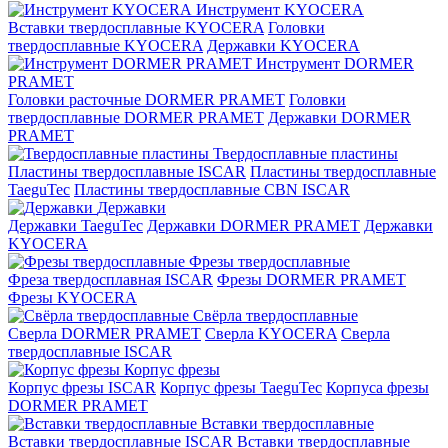
Инструмент KYOCERA
Вставки твердосплавные KYOCERA
Головки
твердосплавные KYOCERA
Державки KYOCERA
Инструмент DORMER
PRAMET
Головки расточные DORMER PRAMET
Головки
твердосплавные DORMER PRAMET
Державки DORMER
PRAMET
Твердосплавные пластины
Пластины твердосплавные ISCAR
Пластины твердосплавные
TaeguTec
Пластины твердосплавные CBN ISCAR
Державки
Державки TaeguTec
Державки DORMER PRAMET
Державки
KYOCERA
Фрезы твердосплавные
Фреза твердосплавная ISCAR
Фрезы DORMER PRAMET
Фрезы KYOCERA
Свёрла твердосплавные
Сверла DORMER PRAMET
Сверла KYOCERA
Сверла
твердосплавные ISCAR
Корпус фрезы
Корпус фрезы ISCAR
Корпус фрезы TaeguTec
Корпуса фрезы
DORMER PRAMET
Вставки твердосплавные
Вставки твердосплавные ISCAR
Вставки твердосплавные