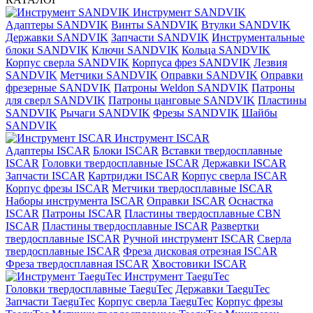
Инструмент SANDVIK
Адаптеры SANDVIK
Винты SANDVIK
Втулки SANDVIK
Державки SANDVIK
Запчасти SANDVIK
Инструментальные
блоки SANDVIK
Ключи SANDVIK
Кольца SANDVIK
Корпус сверла SANDVIK
Корпуса фрез SANDVIK
Лезвия
SANDVIK
Метчики SANDVIK
Оправки SANDVIK
Оправки
фрезерные SANDVIK
Патроны Weldon SANDVIK
Патроны
для сверл SANDVIK
Патроны цанговые SANDVIK
Пластины
SANDVIK
Рычаги SANDVIK
Фрезы SANDVIK
Шайбы
SANDVIK
Инструмент ISCAR
Адаптеры ISCAR
Блоки ISCAR
Вставки твердосплавные
ISCAR
Головки твердосплавные ISCAR
Державки ISCAR
Запчасти ISCAR
Картриджи ISCAR
Корпус сверла ISCAR
Корпус фрезы ISCAR
Метчики твердосплавные ISCAR
Наборы инструмента ISCAR
Оправки ISCAR
Оснастка
ISCAR
Патроны ISCAR
Пластины твердосплавные CBN
ISCAR
Пластины твердосплавные ISCAR
Развертки
твердосплавные ISCAR
Ручной инструмент ISCAR
Сверла
твердосплавные ISCAR
Фреза дисковая отрезная ISCAR
Фреза твердосплавная ISCAR
Хвостовики ISCAR
Инструмент TaeguTec
Головки твердосплавные TaeguTec
Державки TaeguTec
Запчасти TaeguTec
Корпус сверла TaeguTec
Корпус фрезы