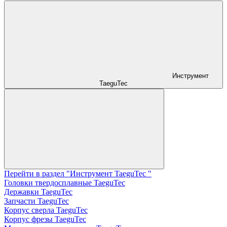
Инструмент
TaeguTec
Перейти в раздел "Инструмент TaeguTec "
Головки твердосплавные TaeguTec
Державки TaeguTec
Запчасти TaeguTec
Корпус сверла TaeguTec
Корпус фрезы TaeguTec