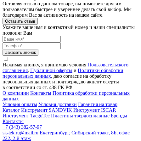
Оставляя отзыв о данном товаре, вы помогаете другим
пользователям быстрее и увереннее делать свой выбор. Мы
благодарим Вас за активность на нашем сайте.
Оставить отзыв
Укажите ваше имя и контактный номер и наши специалисты
позвонят Вам
Заказать звонок
Нажимая кнопку, я принимаю условия
Пользовательского
соглашения
,
Публичной оферты
и
Политики обработки
персональных данных
, даю согласие на обработку
персональных данных и подтверждаю акцепт оферты
в соответствии со ст. 438 ГК РФ.
О компании
Контакты
Политика обработки персональных
данных
Условия оплаты
Условия доставки
Гарантия на товар
Каталог
Инструмент SANDVIK
Инструмент ISCAR
Инструмент TaeguTec
Пластины твердосплавные
Бренды
Контакты
+7 (343) 382-57-97
sk-tek.ru@mail.ru
Екатеринбург, Сибирский тракт, 8Б, офис
222, 2-й этаж