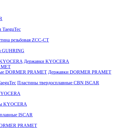
R
и TaeguTec
тина резьбовая ZCC-CT
ая GUHRING
е KYOCERA
Державки KYOCERA
AMET
вные DORMER PRAMET
Державки DORMER PRAMET
aeguTec
Пластины твердосплавные CBN ISCAR
 KYOCERA
зы KYOCERA
сплавные ISCAR
 DORMER PRAMET