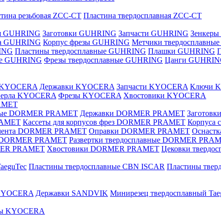
тина резьбовая ZCC-CT
Пластина твердосплавная ZCC-CT
ая GUHRING
Заготовки GUHRING
Запчасти GUHRING
Зенкеры
ла GUHRING
Корпус фрезы GUHRING
Метчики твердосплавны
ING
Пластины твердосплавные GUHRING
Плашки GUHRING
ные GUHRING
Фрезы твердосплавные GUHRING
Цанги GUHRI
е KYOCERA
Державки KYOCERA
Запчасти KYOCERA
Ключи 
верла KYOCERA
Фрезы KYOCERA
Хвостовики KYOCERA
AMET
вные DORMER PRAMET
Державки DORMER PRAMET
Заготов
RAMET
Кассеты для корпусов фрез DORMER PRAMET
Корпуса
умента DORMER PRAMET
Оправки DORMER PRAMET
Оснаст
ые DORMER PRAMET
Развертки твердосплавные DORMER PRA
MER PRAMET
Хвостовики DORMER PRAMET
Цековки тверд
aeguTec
Пластины твердосплавные CBN ISCAR
Пластины тве
 KYOCERA
Державки SANDVIK
Минирезец твердосплавный Tae
зы KYOCERA