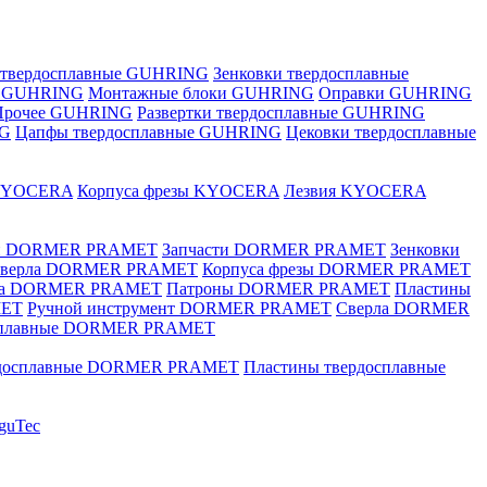
 твердосплавные GUHRING
Зенковки твердосплавные
е GUHRING
Монтажные блоки GUHRING
Оправки GUHRING
Прочее GUHRING
Развертки твердосплавные GUHRING
NG
Цапфы твердосплавные GUHRING
Цековки твердосплавные
KYOCERA
Корпуса фрезы KYOCERA
Лезвия KYOCERA
ки DORMER PRAMET
Запчасти DORMER PRAMET
Зенковки
 сверла DORMER PRAMET
Корпуса фрезы DORMER PRAMET
ка DORMER PRAMET
Патроны DORMER PRAMET
Пластины
MET
Ручной инструмент DORMER PRAMET
Сверла DORMER
осплавные DORMER PRAMET
рдосплавные DORMER PRAMET
Пластины твердосплавные
guTec