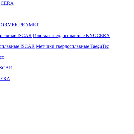
YOCERA
ые DORMER PRAMET
сплавные ISCAR
Головки твердосплавные KYOCERA
осплавные ISCAR
Метчики твердосплавные TaeguTec
ec
ISCAR
CERA