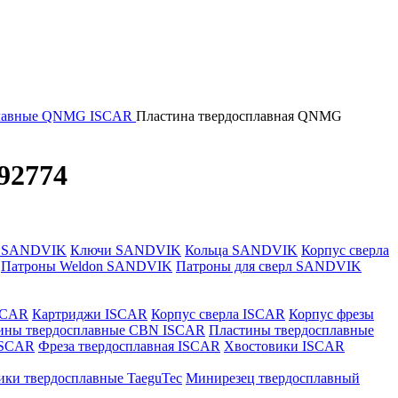
плавные QNMG ISCAR
Пластина твердосплавная QNMG
92774
и SANDVIK
Ключи SANDVIK
Кольца SANDVIK
Корпус сверла
Патроны Weldon SANDVIK
Патроны для сверл SANDVIK
SCAR
Картриджи ISCAR
Корпус сверла ISCAR
Корпус фрезы
ины твердосплавные CBN ISCAR
Пластины твердосплавные
 ISCAR
Фреза твердосплавная ISCAR
Хвостовики ISCAR
ики твердосплавные TaeguTec
Минирезец твердосплавный