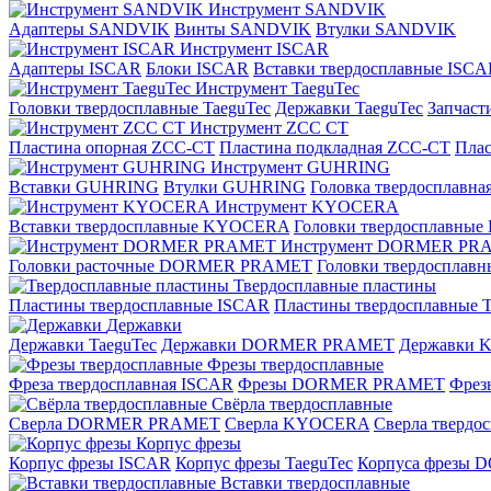
Инструмент SANDVIK
Адаптеры SANDVIK
Винты SANDVIK
Втулки SANDVIK
Инструмент ISCAR
Адаптеры ISCAR
Блоки ISCAR
Вставки твердосплавные ISCA
Инструмент TaeguTec
Головки твердосплавные TaeguTec
Державки TaeguTec
Запчаст
Инструмент ZCС CT
Пластина опорная ZCC-CT
Пластина подкладная ZCC-CT
Плас
Инструмент GUHRING
Вставки GUHRING
Втулки GUHRING
Головка твердосплавн
Инструмент KYOCERA
Вставки твердосплавные KYOCERA
Головки твердосплавны
Инструмент DORMER PR
Головки расточные DORMER PRAMET
Головки твердоспла
Твердосплавные пластины
Пластины твердосплавные ISCAR
Пластины твердосплавные T
Державки
Державки TaeguTec
Державки DORMER PRAMET
Державки
Фрезы твердосплавные
Фреза твердосплавная ISCAR
Фрезы DORMER PRAMET
Фре
Свёрла твердосплавные
Сверла DORMER PRAMET
Сверла KYOCERA
Сверла твердо
Корпус фрезы
Корпус фрезы ISCAR
Корпус фрезы TaeguTec
Корпуса фрезы
Вставки твердосплавные