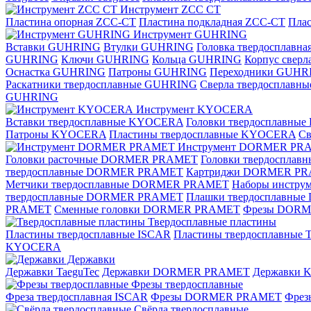
Инструмент ZCС CT
Пластина опорная ZCC-CT
Пластина подкладная ZCC-CT
Плас
Инструмент GUHRING
Вставки GUHRING
Втулки GUHRING
Головка твердосплавн
GUHRING
Ключи GUHRING
Кольца GUHRING
Корпус свер
Оснастка GUHRING
Патроны GUHRING
Переходники GUHR
Раскатники твердосплавные GUHRING
Сверла твердосплав
GUHRING
Инструмент KYOCERA
Вставки твердосплавные KYOCERA
Головки твердосплавны
Патроны KYOCERA
Пластины твердосплавные KYOCERA
С
Инструмент DORMER PR
Головки расточные DORMER PRAMET
Головки твердоспла
твердосплавные DORMER PRAMET
Картриджи DORMER P
Метчики твердосплавные DORMER PRAMET
Наборы инстр
твердосплавные DORMER PRAMET
Плашки твердосплавн
PRAMET
Сменные головки DORMER PRAMET
Фрезы DOR
Твердосплавные пластины
Пластины твердосплавные ISCAR
Пластины твердосплавные T
KYOCERA
Державки
Державки TaeguTec
Державки DORMER PRAMET
Державки
Фрезы твердосплавные
Фреза твердосплавная ISCAR
Фрезы DORMER PRAMET
Фре
Свёрла твердосплавные