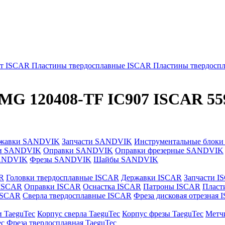
т ISCAR
Пластины твердосплавные ISCAR
Пластины твердос
MG 120408-TF IC907 ISCAR 55
жавки SANDVIK
Запчасти SANDVIK
Инструментальные блок
и SANDVIK
Оправки SANDVIK
Оправки фрезерные SANDVIK
ANDVIK
Фрезы SANDVIK
Шайбы SANDVIK
R
Головки твердосплавные ISCAR
Державки ISCAR
Запчасти I
 ISCAR
Оправки ISCAR
Оснастка ISCAR
Патроны ISCAR
Пласт
 ISCAR
Сверла твердосплавные ISCAR
Фреза дисковая отрезная
и TaeguTec
Корпус сверла TaeguTec
Корпус фрезы TaeguTec
Метч
ec
Фреза твердосплавная TaeguTec