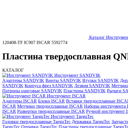
Каталог
Инструмен
120408-TF IC907 ISCAR 5592774
Пластина твердосплавная QN
КАТАЛОГ
Инструмент SANDVIK
Адаптеры SANDVIK
Винты SANDVIK
Втулки SANDVIK
Дер
SANDVIK
Корпуса фрез SANDVIK
Лезвия SANDVIK
Метчик
Патроны цанговые SANDVIK
Пластины SANDVIK
Рычаги S
Инструмент ISCAR
Адаптеры ISCAR
Блоки ISCAR
Вставки твердосплавные ISCA
ISCAR
Метчики твердосплавные ISCAR
Наборы инструмента
ISCAR
Развертки твердосплавные ISCAR
Ручной инструмент
Инструмент TaeguTec
Головки твердосплавные TaeguTec
Державки TaeguTec
Запчаст
TaeguTec
Оправки TaeguTec
Пластины твердосплавные TaeguT