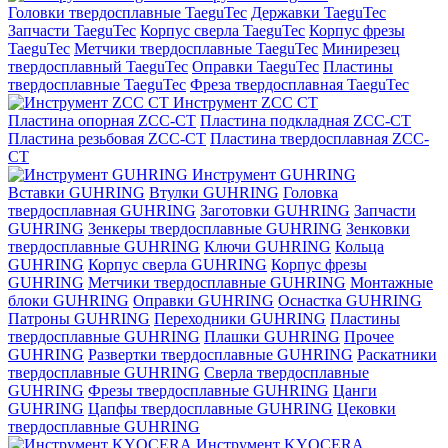
Головки твердосплавные TaeguTec
Державки TaeguTec
Запчасти TaeguTec
Корпус сверла TaeguTec
Корпус фрезы
TaeguTec
Метчики твердосплавные TaeguTec
Минирезец
твердосплавный TaeguTec
Оправки TaeguTec
Пластины
твердосплавные TaeguTec
Фреза твердосплавная TaeguTec
Инструмент ZCС CT
Пластина опорная ZCC-CT
Пластина подкладная ZCC-CT
Пластина резьбовая ZCC-CT
Пластина твердосплавная ZCC-
CT
Инструмент GUHRING
Вставки GUHRING
Втулки GUHRING
Головка
твердосплавная GUHRING
Заготовки GUHRING
Запчасти
GUHRING
Зенкеры твердосплавные GUHRING
Зенковки
твердосплавные GUHRING
Ключи GUHRING
Кольца
GUHRING
Корпус сверла GUHRING
Корпус фрезы
GUHRING
Метчики твердосплавные GUHRING
Монтажные
блоки GUHRING
Оправки GUHRING
Оснастка GUHRING
Патроны GUHRING
Переходники GUHRING
Пластины
твердосплавные GUHRING
Плашки GUHRING
Прочее
GUHRING
Развертки твердосплавные GUHRING
Раскатники
твердосплавные GUHRING
Сверла твердосплавные
GUHRING
Фрезы твердосплавные GUHRING
Цанги
GUHRING
Цапфы твердосплавные GUHRING
Цековки
твердосплавные GUHRING
Инструмент KYOCERA