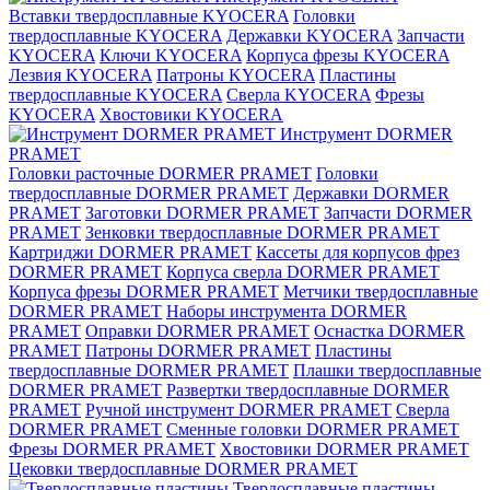
Вставки твердосплавные KYOCERA
Головки
твердосплавные KYOCERA
Державки KYOCERA
Запчасти
KYOCERA
Ключи KYOCERA
Корпуса фрезы KYOCERA
Лезвия KYOCERA
Патроны KYOCERA
Пластины
твердосплавные KYOCERA
Сверла KYOCERA
Фрезы
KYOCERA
Хвостовики KYOCERA
Инструмент DORMER
PRAMET
Головки расточные DORMER PRAMET
Головки
твердосплавные DORMER PRAMET
Державки DORMER
PRAMET
Заготовки DORMER PRAMET
Запчасти DORMER
PRAMET
Зенковки твердосплавные DORMER PRAMET
Картриджи DORMER PRAMET
Кассеты для корпусов фрез
DORMER PRAMET
Корпуса сверла DORMER PRAMET
Корпуса фрезы DORMER PRAMET
Метчики твердосплавные
DORMER PRAMET
Наборы инструмента DORMER
PRAMET
Оправки DORMER PRAMET
Оснастка DORMER
PRAMET
Патроны DORMER PRAMET
Пластины
твердосплавные DORMER PRAMET
Плашки твердосплавные
DORMER PRAMET
Развертки твердосплавные DORMER
PRAMET
Ручной инструмент DORMER PRAMET
Сверла
DORMER PRAMET
Сменные головки DORMER PRAMET
Фрезы DORMER PRAMET
Хвостовики DORMER PRAMET
Цековки твердосплавные DORMER PRAMET
Твердосплавные пластины