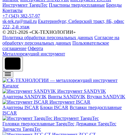
Инструмент TaeguTec
Пластины твердосплавные
Бренды
Контакты
+7 (343) 382-57-97
sk-tek.ru@mail.ru
Екатеринбург, Сибирский тракт, 8Б, офис
222, 2-й этаж
© 2021-2026 «СК-ТЕХНОЛОГИИ»
Политика обработки персональных данных
Согласие на
обработку персональных данных
Пользовательское
соглашение
Оферта
Металлорежущий инструмент
Каталог
Инструмент SANDVIK
Адаптеры SANDVIK
Винты SANDVIK
Втулки SANDVIK
Инструмент ISCAR
Адаптеры ISCAR
Блоки ISCAR
Вставки твердосплавные
ISCAR
Инструмент TaeguTec
Головки твердосплавные TaeguTec
Державки TaeguTec
Запчасти TaeguTec
Инструмент ZCС CT