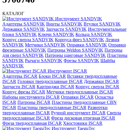
КАТАЛОГ
Инструмент SANDVIK
Адаптеры SANDVIK
Винты SANDVIK
Втулки SANDVIK
Державки SANDVIK
Запчасти SANDVIK
Инструментальные
блоки SANDVIK
Ключи SANDVIK
Кольца SANDVIK
Корпус сверла SANDVIK
Корпуса фрез SANDVIK
Лезвия
SANDVIK
Метчики SANDVIK
Оправки SANDVIK
Оправки
фрезерные SANDVIK
Патроны Weldon SANDVIK
Патроны
для сверл SANDVIK
Патроны цанговые SANDVIK
Пластины
SANDVIK
Рычаги SANDVIK
Фрезы SANDVIK
Шайбы
SANDVIK
Инструмент ISCAR
Адаптеры ISCAR
Блоки ISCAR
Вставки твердосплавные
ISCAR
Головки твердосплавные ISCAR
Державки ISCAR
Запчасти ISCAR
Картриджи ISCAR
Корпус сверла ISCAR
Корпус фрезы ISCAR
Метчики твердосплавные ISCAR
Наборы инструмента ISCAR
Оправки ISCAR
Оснастка
ISCAR
Патроны ISCAR
Пластины твердосплавные CBN
ISCAR
Пластины твердосплавные ISCAR
Развертки
твердосплавные ISCAR
Ручной инструмент ISCAR
Сверла
твердосплавные ISCAR
Фреза дисковая отрезная ISCAR
Фреза твердосплавная ISCAR
Хвостовики ISCAR
Инструмент TaeguTec