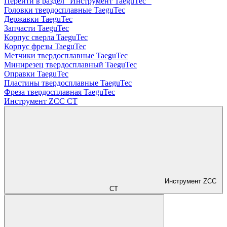
Перейти в раздел "Инструмент TaeguTec "
Головки твердосплавные TaeguTec
Державки TaeguTec
Запчасти TaeguTec
Корпус сверла TaeguTec
Корпус фрезы TaeguTec
Метчики твердосплавные TaeguTec
Минирезец твердосплавный TaeguTec
Оправки TaeguTec
Пластины твердосплавные TaeguTec
Фреза твердосплавная TaeguTec
Инструмент ZCС CT
Инструмент ZCС
CT