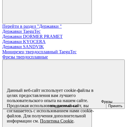
Перейти в раздел "Державки "
Державки TaeguTec
Державки DORMER PRAMET
Державки KYOCERA
Державки SANDVIK
Минирезец твердосплавный TaeguTec
Фрезы твердосплавные
Данный веб-сайт использует cookie-файлы в
целях предоставления вам лучшего
пользовательского опыта на нашем сайте.
Фрезы
Продолжая использовать данный сайт, вы
Принять
твердосплавные
соглашаетесь с использованием нами cookie-
файлов. Для получения дополнительной
информации см.
Политика Cookie
.