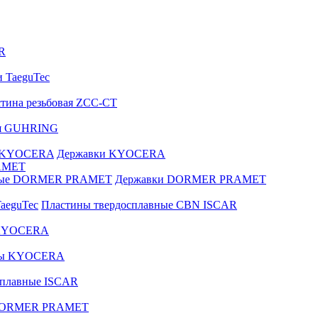
R
и TaeguTec
тина резьбовая ZCC-CT
ая GUHRING
е KYOCERA
Державки KYOCERA
AMET
вные DORMER PRAMET
Державки DORMER PRAMET
aeguTec
Пластины твердосплавные CBN ISCAR
 KYOCERA
зы KYOCERA
сплавные ISCAR
 DORMER PRAMET