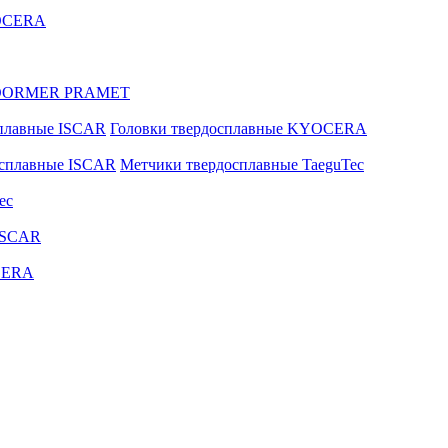
YOCERA
ые DORMER PRAMET
сплавные ISCAR
Головки твердосплавные KYOCERA
осплавные ISCAR
Метчики твердосплавные TaeguTec
ec
ISCAR
CERA