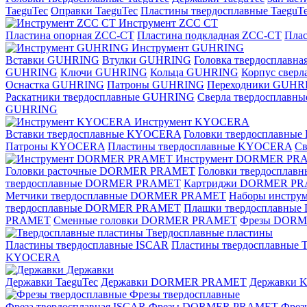
TaeguTec
Оправки TaeguTec
Пластины твердосплавные TaeguT
Инструмент ZCС CT
Пластина опорная ZCC-CT
Пластина подкладная ZCC-CT
Плас
Инструмент GUHRING
Вставки GUHRING
Втулки GUHRING
Головка твердосплавн
GUHRING
Ключи GUHRING
Кольца GUHRING
Корпус свер
Оснастка GUHRING
Патроны GUHRING
Переходники GUHR
Раскатники твердосплавные GUHRING
Сверла твердосплав
GUHRING
Инструмент KYOCERA
Вставки твердосплавные KYOCERA
Головки твердосплавны
Патроны KYOCERA
Пластины твердосплавные KYOCERA
С
Инструмент DORMER PR
Головки расточные DORMER PRAMET
Головки твердоспла
твердосплавные DORMER PRAMET
Картриджи DORMER P
Метчики твердосплавные DORMER PRAMET
Наборы инстр
твердосплавные DORMER PRAMET
Плашки твердосплавн
PRAMET
Сменные головки DORMER PRAMET
Фрезы DOR
Твердосплавные пластины
Пластины твердосплавные ISCAR
Пластины твердосплавные T
KYOCERA
Державки
Державки TaeguTec
Державки DORMER PRAMET
Державки
Фрезы твердосплавные
Фреза твердосплавная ISCAR
Фрезы DORMER PRAMET
Фре