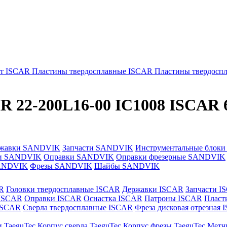
т ISCAR
Пластины твердосплавные ISCAR
Пластины твердосп
R 22-200L16-00 IC1008 ISCAR 
жавки SANDVIK
Запчасти SANDVIK
Инструментальные блок
и SANDVIK
Оправки SANDVIK
Оправки фрезерные SANDVIK
ANDVIK
Фрезы SANDVIK
Шайбы SANDVIK
R
Головки твердосплавные ISCAR
Державки ISCAR
Запчасти I
 ISCAR
Оправки ISCAR
Оснастка ISCAR
Патроны ISCAR
Пласт
 ISCAR
Сверла твердосплавные ISCAR
Фреза дисковая отрезная
и TaeguTec
Корпус сверла TaeguTec
Корпус фрезы TaeguTec
Метч