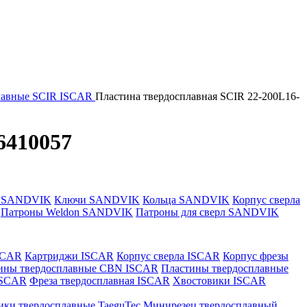
лавные SCIR ISCAR
Пластина твердосплавная SCIR 22-200L16-
6410057
и SANDVIK
Ключи SANDVIK
Кольца SANDVIK
Корпус сверла
Патроны Weldon SANDVIK
Патроны для сверл SANDVIK
SCAR
Картриджи ISCAR
Корпус сверла ISCAR
Корпус фрезы
ины твердосплавные CBN ISCAR
Пластины твердосплавные
 ISCAR
Фреза твердосплавная ISCAR
Хвостовики ISCAR
ики твердосплавные TaeguTec
Минирезец твердосплавный