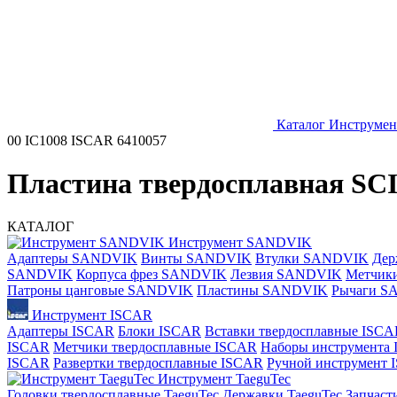
Каталог
Инструмен
00 IC1008 ISCAR 6410057
Пластина твердосплавная SCI
КАТАЛОГ
Инструмент SANDVIK
Адаптеры SANDVIK
Винты SANDVIK
Втулки SANDVIK
Дер
SANDVIK
Корпуса фрез SANDVIK
Лезвия SANDVIK
Метчик
Патроны цанговые SANDVIK
Пластины SANDVIK
Рычаги S
Инструмент ISCAR
Адаптеры ISCAR
Блоки ISCAR
Вставки твердосплавные ISCA
ISCAR
Метчики твердосплавные ISCAR
Наборы инструмента
ISCAR
Развертки твердосплавные ISCAR
Ручной инструмент
Инструмент TaeguTec
Головки твердосплавные TaeguTec
Державки TaeguTec
Запчаст