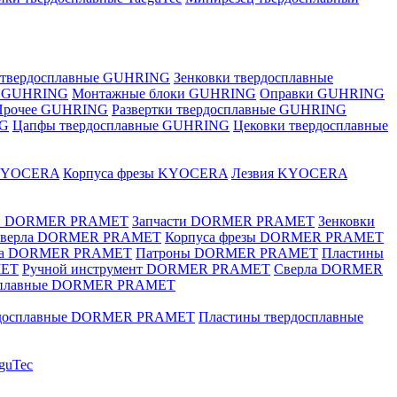
 твердосплавные GUHRING
Зенковки твердосплавные
е GUHRING
Монтажные блоки GUHRING
Оправки GUHRING
Прочее GUHRING
Развертки твердосплавные GUHRING
NG
Цапфы твердосплавные GUHRING
Цековки твердосплавные
KYOCERA
Корпуса фрезы KYOCERA
Лезвия KYOCERA
ки DORMER PRAMET
Запчасти DORMER PRAMET
Зенковки
 сверла DORMER PRAMET
Корпуса фрезы DORMER PRAMET
ка DORMER PRAMET
Патроны DORMER PRAMET
Пластины
MET
Ручной инструмент DORMER PRAMET
Сверла DORMER
осплавные DORMER PRAMET
рдосплавные DORMER PRAMET
Пластины твердосплавные
guTec