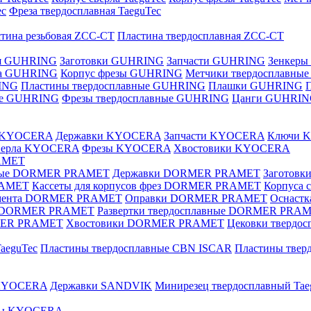
ec
Фреза твердосплавная TaeguTec
тина резьбовая ZCC-CT
Пластина твердосплавная ZCC-CT
ая GUHRING
Заготовки GUHRING
Запчасти GUHRING
Зенкеры
ла GUHRING
Корпус фрезы GUHRING
Метчики твердосплавны
ING
Пластины твердосплавные GUHRING
Плашки GUHRING
ные GUHRING
Фрезы твердосплавные GUHRING
Цанги GUHRI
е KYOCERA
Державки KYOCERA
Запчасти KYOCERA
Ключи 
верла KYOCERA
Фрезы KYOCERA
Хвостовики KYOCERA
AMET
вные DORMER PRAMET
Державки DORMER PRAMET
Заготов
RAMET
Кассеты для корпусов фрез DORMER PRAMET
Корпуса
умента DORMER PRAMET
Оправки DORMER PRAMET
Оснаст
ые DORMER PRAMET
Развертки твердосплавные DORMER PRA
MER PRAMET
Хвостовики DORMER PRAMET
Цековки тверд
aeguTec
Пластины твердосплавные CBN ISCAR
Пластины тве
 KYOCERA
Державки SANDVIK
Минирезец твердосплавный Tae
зы KYOCERA