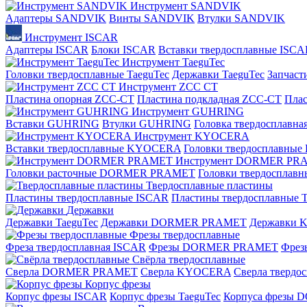
Инструмент SANDVIK
Адаптеры SANDVIK
Винты SANDVIK
Втулки SANDVIK
Инструмент ISCAR
Адаптеры ISCAR
Блоки ISCAR
Вставки твердосплавные ISCA
Инструмент TaeguTec
Головки твердосплавные TaeguTec
Державки TaeguTec
Запчаст
Инструмент ZCС CT
Пластина опорная ZCC-CT
Пластина подкладная ZCC-CT
Плас
Инструмент GUHRING
Вставки GUHRING
Втулки GUHRING
Головка твердосплавн
Инструмент KYOCERA
Вставки твердосплавные KYOCERA
Головки твердосплавны
Инструмент DORMER PR
Головки расточные DORMER PRAMET
Головки твердоспла
Твердосплавные пластины
Пластины твердосплавные ISCAR
Пластины твердосплавные T
Державки
Державки TaeguTec
Державки DORMER PRAMET
Державки
Фрезы твердосплавные
Фреза твердосплавная ISCAR
Фрезы DORMER PRAMET
Фре
Свёрла твердосплавные
Сверла DORMER PRAMET
Сверла KYOCERA
Сверла твердо
Корпус фрезы
Корпус фрезы ISCAR
Корпус фрезы TaeguTec
Корпуса фрезы