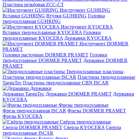
Пластина резьбовая ZCC-CT
Инструмент GUHRING
Вставки GUHRING
Втулки GUHRING
Головка
твердосплавная GUHRING
Инструмент KYOCERA
Вставки твердосплавные KYOCERA
Головки
твердосплавные KYOCERA
Державки KYOCERA
Инструмент DORMER
PRAMET
Головки расточные DORMER PRAMET
Головки
твердосплавные DORMER PRAMET
Державки DORMER
PRAMET
Твердосплавные пластины
Пластины твердосплавные ISCAR
Пластины твердосплавные
TaeguTec
Пластины твердосплавные CBN ISCAR
Державки
Державки TaeguTec
Державки DORMER PRAMET
Державки
KYOCERA
Фрезы твердосплавные
Фреза твердосплавная ISCAR
Фрезы DORMER PRAMET
Фрезы KYOCERA
Свёрла твердосплавные
Сверла DORMER PRAMET
Сверла KYOCERA
Сверла
твердосплавные ISCAR
Корпус фрезы