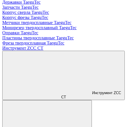
Державки TaeguTec
Запчасти TaeguTec
Корпус сверла TaeguTec
Корпус фрезы TaeguTec
Метчики твердосплавные TaeguTec
Минирезец твердосплавный TaeguTec
Оправки TaeguTec
Пластины твердосплавные TaeguTec
Фреза твердосплавная TaeguTec
Инструмент ZCС CT
Инструмент ZCС
CT