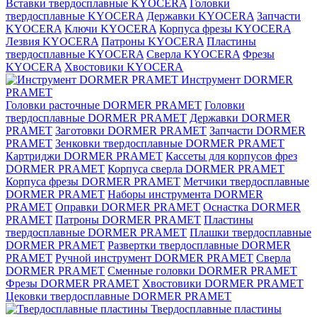
Вставки твердосплавные KYOCERA
Головки
твердосплавные KYOCERA
Державки KYOCERA
Запчасти
KYOCERA
Ключи KYOCERA
Корпуса фрезы KYOCERA
Лезвия KYOCERA
Патроны KYOCERA
Пластины
твердосплавные KYOCERA
Сверла KYOCERA
Фрезы
KYOCERA
Хвостовики KYOCERA
Инструмент DORMER
PRAMET
Головки расточные DORMER PRAMET
Головки
твердосплавные DORMER PRAMET
Державки DORMER
PRAMET
Заготовки DORMER PRAMET
Запчасти DORMER
PRAMET
Зенковки твердосплавные DORMER PRAMET
Картриджи DORMER PRAMET
Кассеты для корпусов фрез
DORMER PRAMET
Корпуса сверла DORMER PRAMET
Корпуса фрезы DORMER PRAMET
Метчики твердосплавные
DORMER PRAMET
Наборы инструмента DORMER
PRAMET
Оправки DORMER PRAMET
Оснастка DORMER
PRAMET
Патроны DORMER PRAMET
Пластины
твердосплавные DORMER PRAMET
Плашки твердосплавные
DORMER PRAMET
Развертки твердосплавные DORMER
PRAMET
Ручной инструмент DORMER PRAMET
Сверла
DORMER PRAMET
Сменные головки DORMER PRAMET
Фрезы DORMER PRAMET
Хвостовики DORMER PRAMET
Цековки твердосплавные DORMER PRAMET
Твердосплавные пластины