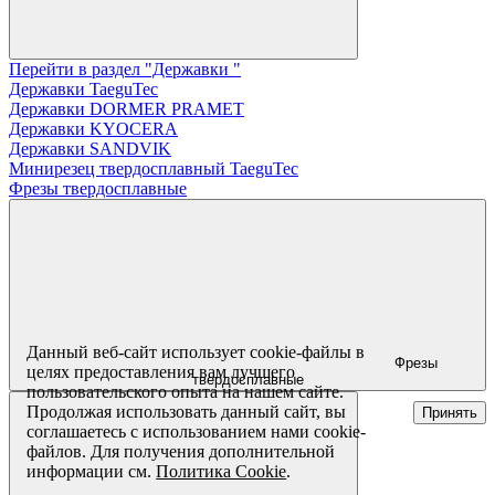
Перейти в раздел "Державки "
Державки TaeguTec
Державки DORMER PRAMET
Державки KYOCERA
Державки SANDVIK
Минирезец твердосплавный TaeguTec
Фрезы твердосплавные
Данный веб-сайт использует cookie-файлы в
Фрезы
целях предоставления вам лучшего
твердосплавные
пользовательского опыта на нашем сайте.
Продолжая использовать данный сайт, вы
Принять
соглашаетесь с использованием нами cookie-
файлов. Для получения дополнительной
информации см.
Политика Cookie
.