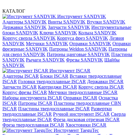
КАТАЛОГ
Инструмент SANDVIK
Адаптеры SANDVIK
Винты SANDVIK
Втулки SANDVIK
Державки SANDVIK
Запчасти SANDVIK
Инструментальные
блоки SANDVIK
Ключи SANDVIK
Кольца SANDVIK
Корпус сверла SANDVIK
Корпуса фрез SANDVIK
Лезвия
SANDVIK
Метчики SANDVIK
Оправки SANDVIK
Оправки
фрезерные SANDVIK
Патроны Weldon SANDVIK
Патроны
для сверл SANDVIK
Патроны цанговые SANDVIK
Пластины
SANDVIK
Рычаги SANDVIK
Фрезы SANDVIK
Шайбы
SANDVIK
Инструмент ISCAR
Адаптеры ISCAR
Блоки ISCAR
Вставки твердосплавные
ISCAR
Головки твердосплавные ISCAR
Державки ISCAR
Запчасти ISCAR
Картриджи ISCAR
Корпус сверла ISCAR
Корпус фрезы ISCAR
Метчики твердосплавные ISCAR
Наборы инструмента ISCAR
Оправки ISCAR
Оснастка
ISCAR
Патроны ISCAR
Пластины твердосплавные CBN
ISCAR
Пластины твердосплавные ISCAR
Развертки
твердосплавные ISCAR
Ручной инструмент ISCAR
Сверла
твердосплавные ISCAR
Фреза дисковая отрезная ISCAR
Фреза твердосплавная ISCAR
Хвостовики ISCAR
Инструмент TaeguTec