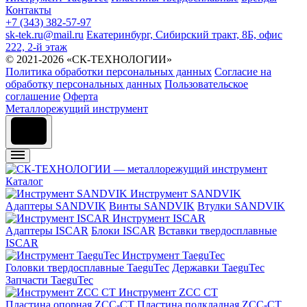
Контакты
+7 (343) 382-57-97
sk-tek.ru@mail.ru
Екатеринбург, Сибирский тракт, 8Б, офис
222, 2-й этаж
© 2021-2026 «СК-ТЕХНОЛОГИИ»
Политика обработки персональных данных
Согласие на
обработку персональных данных
Пользовательское
соглашение
Оферта
Металлорежущий инструмент
Каталог
Инструмент SANDVIK
Адаптеры SANDVIK
Винты SANDVIK
Втулки SANDVIK
Инструмент ISCAR
Адаптеры ISCAR
Блоки ISCAR
Вставки твердосплавные
ISCAR
Инструмент TaeguTec
Головки твердосплавные TaeguTec
Державки TaeguTec
Запчасти TaeguTec
Инструмент ZCС CT
Пластина опорная ZCC-CT
Пластина подкладная ZCC-CT