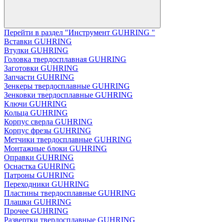
Перейти в раздел "Инструмент GUHRING "
Вставки GUHRING
Втулки GUHRING
Головка твердосплавная GUHRING
Заготовки GUHRING
Запчасти GUHRING
Зенкеры твердосплавные GUHRING
Зенковки твердосплавные GUHRING
Ключи GUHRING
Кольца GUHRING
Корпус сверла GUHRING
Корпус фрезы GUHRING
Метчики твердосплавные GUHRING
Монтажные блоки GUHRING
Оправки GUHRING
Оснастка GUHRING
Патроны GUHRING
Переходники GUHRING
Пластины твердосплавные GUHRING
Плашки GUHRING
Прочее GUHRING
Развертки твердосплавные GUHRING