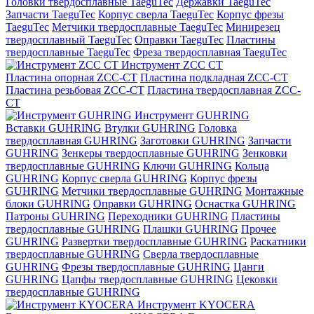
Головки твердосплавные TaeguTec
Державки TaeguTec
Запчасти TaeguTec
Корпус сверла TaeguTec
Корпус фрезы
TaeguTec
Метчики твердосплавные TaeguTec
Минирезец
твердосплавный TaeguTec
Оправки TaeguTec
Пластины
твердосплавные TaeguTec
Фреза твердосплавная TaeguTec
Инструмент ZCС CT
Пластина опорная ZCC-CT
Пластина подкладная ZCC-CT
Пластина резьбовая ZCC-CT
Пластина твердосплавная ZCC-
CT
Инструмент GUHRING
Вставки GUHRING
Втулки GUHRING
Головка
твердосплавная GUHRING
Заготовки GUHRING
Запчасти
GUHRING
Зенкеры твердосплавные GUHRING
Зенковки
твердосплавные GUHRING
Ключи GUHRING
Кольца
GUHRING
Корпус сверла GUHRING
Корпус фрезы
GUHRING
Метчики твердосплавные GUHRING
Монтажные
блоки GUHRING
Оправки GUHRING
Оснастка GUHRING
Патроны GUHRING
Переходники GUHRING
Пластины
твердосплавные GUHRING
Плашки GUHRING
Прочее
GUHRING
Развертки твердосплавные GUHRING
Раскатники
твердосплавные GUHRING
Сверла твердосплавные
GUHRING
Фрезы твердосплавные GUHRING
Цанги
GUHRING
Цапфы твердосплавные GUHRING
Цековки
твердосплавные GUHRING
Инструмент KYOCERA