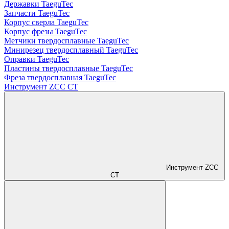
Державки TaeguTec
Запчасти TaeguTec
Корпус сверла TaeguTec
Корпус фрезы TaeguTec
Метчики твердосплавные TaeguTec
Минирезец твердосплавный TaeguTec
Оправки TaeguTec
Пластины твердосплавные TaeguTec
Фреза твердосплавная TaeguTec
Инструмент ZCС CT
Инструмент ZCС
CT