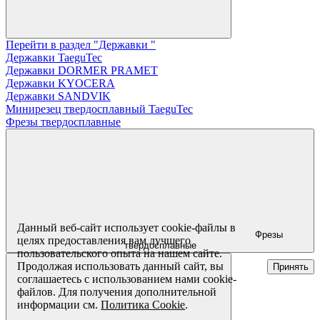
Перейти в раздел "Державки "
Державки TaeguTec
Державки DORMER PRAMET
Державки KYOCERA
Державки SANDVIK
Минирезец твердосплавный TaeguTec
Фрезы твердосплавные
Данный веб-сайт использует cookie-файлы в
Фрезы
целях предоставления вам лучшего
твердосплавные
пользовательского опыта на нашем сайте.
Продолжая использовать данный сайт, вы
Принять
соглашаетесь с использованием нами cookie-
файлов. Для получения дополнительной
информации см.
Политика Cookie
.