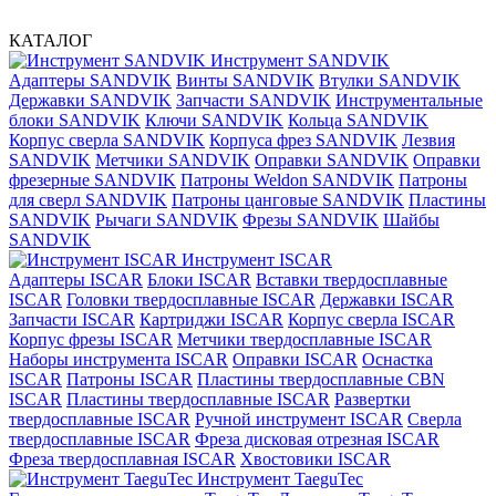
КАТАЛОГ
Инструмент SANDVIK
Адаптеры SANDVIK
Винты SANDVIK
Втулки SANDVIK
Державки SANDVIK
Запчасти SANDVIK
Инструментальные
блоки SANDVIK
Ключи SANDVIK
Кольца SANDVIK
Корпус сверла SANDVIK
Корпуса фрез SANDVIK
Лезвия
SANDVIK
Метчики SANDVIK
Оправки SANDVIK
Оправки
фрезерные SANDVIK
Патроны Weldon SANDVIK
Патроны
для сверл SANDVIK
Патроны цанговые SANDVIK
Пластины
SANDVIK
Рычаги SANDVIK
Фрезы SANDVIK
Шайбы
SANDVIK
Инструмент ISCAR
Адаптеры ISCAR
Блоки ISCAR
Вставки твердосплавные
ISCAR
Головки твердосплавные ISCAR
Державки ISCAR
Запчасти ISCAR
Картриджи ISCAR
Корпус сверла ISCAR
Корпус фрезы ISCAR
Метчики твердосплавные ISCAR
Наборы инструмента ISCAR
Оправки ISCAR
Оснастка
ISCAR
Патроны ISCAR
Пластины твердосплавные CBN
ISCAR
Пластины твердосплавные ISCAR
Развертки
твердосплавные ISCAR
Ручной инструмент ISCAR
Сверла
твердосплавные ISCAR
Фреза дисковая отрезная ISCAR
Фреза твердосплавная ISCAR
Хвостовики ISCAR
Инструмент TaeguTec