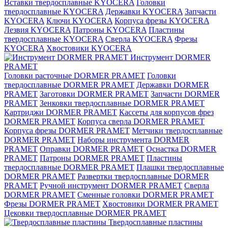
Вставки твердосплавные KYOCERA
Головки
твердосплавные KYOCERA
Державки KYOCERA
Запчасти
KYOCERA
Ключи KYOCERA
Корпуса фрезы KYOCERA
Лезвия KYOCERA
Патроны KYOCERA
Пластины
твердосплавные KYOCERA
Сверла KYOCERA
Фрезы
KYOCERA
Хвостовики KYOCERA
Инструмент DORMER
PRAMET
Головки расточные DORMER PRAMET
Головки
твердосплавные DORMER PRAMET
Державки DORMER
PRAMET
Заготовки DORMER PRAMET
Запчасти DORMER
PRAMET
Зенковки твердосплавные DORMER PRAMET
Картриджи DORMER PRAMET
Кассеты для корпусов фрез
DORMER PRAMET
Корпуса сверла DORMER PRAMET
Корпуса фрезы DORMER PRAMET
Метчики твердосплавные
DORMER PRAMET
Наборы инструмента DORMER
PRAMET
Оправки DORMER PRAMET
Оснастка DORMER
PRAMET
Патроны DORMER PRAMET
Пластины
твердосплавные DORMER PRAMET
Плашки твердосплавные
DORMER PRAMET
Развертки твердосплавные DORMER
PRAMET
Ручной инструмент DORMER PRAMET
Сверла
DORMER PRAMET
Сменные головки DORMER PRAMET
Фрезы DORMER PRAMET
Хвостовики DORMER PRAMET
Цековки твердосплавные DORMER PRAMET
Твердосплавные пластины