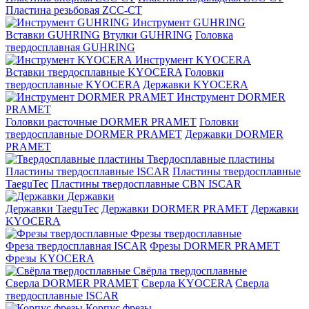
Пластина резьбовая ZCC-CT
Инструмент GUHRING
Вставки GUHRING
Втулки GUHRING
Головка
твердосплавная GUHRING
Инструмент KYOCERA
Вставки твердосплавные KYOCERA
Головки
твердосплавные KYOCERA
Державки KYOCERA
Инструмент DORMER
PRAMET
Головки расточные DORMER PRAMET
Головки
твердосплавные DORMER PRAMET
Державки DORMER
PRAMET
Твердосплавные пластины
Пластины твердосплавные ISCAR
Пластины твердосплавные
TaeguTec
Пластины твердосплавные CBN ISCAR
Державки
Державки TaeguTec
Державки DORMER PRAMET
Державки
KYOCERA
Фрезы твердосплавные
Фреза твердосплавная ISCAR
Фрезы DORMER PRAMET
Фрезы KYOCERA
Свёрла твердосплавные
Сверла DORMER PRAMET
Сверла KYOCERA
Сверла
твердосплавные ISCAR
Корпус фрезы