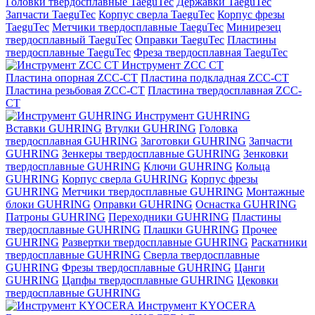
Головки твердосплавные TaeguTec
Державки TaeguTec
Запчасти TaeguTec
Корпус сверла TaeguTec
Корпус фрезы
TaeguTec
Метчики твердосплавные TaeguTec
Минирезец
твердосплавный TaeguTec
Оправки TaeguTec
Пластины
твердосплавные TaeguTec
Фреза твердосплавная TaeguTec
Инструмент ZCС CT
Пластина опорная ZCC-CT
Пластина подкладная ZCC-CT
Пластина резьбовая ZCC-CT
Пластина твердосплавная ZCC-
CT
Инструмент GUHRING
Вставки GUHRING
Втулки GUHRING
Головка
твердосплавная GUHRING
Заготовки GUHRING
Запчасти
GUHRING
Зенкеры твердосплавные GUHRING
Зенковки
твердосплавные GUHRING
Ключи GUHRING
Кольца
GUHRING
Корпус сверла GUHRING
Корпус фрезы
GUHRING
Метчики твердосплавные GUHRING
Монтажные
блоки GUHRING
Оправки GUHRING
Оснастка GUHRING
Патроны GUHRING
Переходники GUHRING
Пластины
твердосплавные GUHRING
Плашки GUHRING
Прочее
GUHRING
Развертки твердосплавные GUHRING
Раскатники
твердосплавные GUHRING
Сверла твердосплавные
GUHRING
Фрезы твердосплавные GUHRING
Цанги
GUHRING
Цапфы твердосплавные GUHRING
Цековки
твердосплавные GUHRING
Инструмент KYOCERA