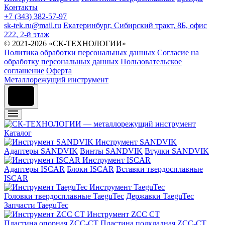
Контакты
+7 (343) 382-57-97
sk-tek.ru@mail.ru
Екатеринбург, Сибирский тракт, 8Б, офис
222, 2-й этаж
© 2021-2026 «СК-ТЕХНОЛОГИИ»
Политика обработки персональных данных
Согласие на
обработку персональных данных
Пользовательское
соглашение
Оферта
Металлорежущий инструмент
Каталог
Инструмент SANDVIK
Адаптеры SANDVIK
Винты SANDVIK
Втулки SANDVIK
Инструмент ISCAR
Адаптеры ISCAR
Блоки ISCAR
Вставки твердосплавные
ISCAR
Инструмент TaeguTec
Головки твердосплавные TaeguTec
Державки TaeguTec
Запчасти TaeguTec
Инструмент ZCС CT
Пластина опорная ZCC-CT
Пластина подкладная ZCC-CT