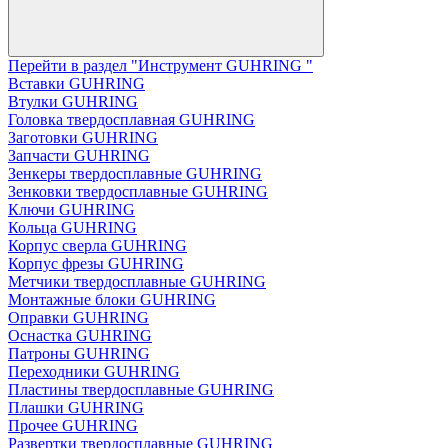
Перейти в раздел "Инструмент GUHRING "
Вставки GUHRING
Втулки GUHRING
Головка твердосплавная GUHRING
Заготовки GUHRING
Запчасти GUHRING
Зенкеры твердосплавные GUHRING
Зенковки твердосплавные GUHRING
Ключи GUHRING
Кольца GUHRING
Корпус сверла GUHRING
Корпус фрезы GUHRING
Метчики твердосплавные GUHRING
Монтажные блоки GUHRING
Оправки GUHRING
Оснастка GUHRING
Патроны GUHRING
Переходники GUHRING
Пластины твердосплавные GUHRING
Плашки GUHRING
Прочее GUHRING
Развертки твердосплавные GUHRING