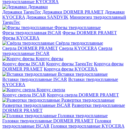
твердосплавные KYOCERA
Державки
Державки TaeguTec
Державки DORMER PRAMET
Державки
KYOCERA
Державки SANDVIK
Минирезец твердосплавный
TaeguTec
Фрезы твердосплавные
Фреза твердосплавная ISCAR
Фрезы DORMER PRAMET
Фрезы KYOCERA
Свёрла твердосплавные
Сверла DORMER PRAMET
Сверла KYOCERA
Сверла
твердосплавные ISCAR
Корпус фрезы
Корпус фрезы ISCAR
Корпус фрезы TaeguTec
Корпуса фрезы
DORMER PRAMET
Корпуса фрезы KYOCERA
Вставки твердосплавные
Вставки твердосплавные ISCAR
Вставки твердосплавные
KYOCERA
Корпус сверла
Корпус сверла ISCAR
Корпуса сверла DORMER PRAMET
Развертки твердосплавные
Развертки твердосплавные ISCAR
Развертки твердосплавные
DORMER PRAMET
Головки твердосплавные
Головки твердосплавные DORMER PRAMET
Головки
твердосплавные ISCAR
Головки твердосплавные KYOCERA