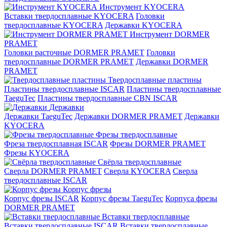
Инструмент KYOCERA
Вставки твердосплавные KYOCERA
Головки
твердосплавные KYOCERA
Державки KYOCERA
Инструмент DORMER
PRAMET
Головки расточные DORMER PRAMET
Головки
твердосплавные DORMER PRAMET
Державки DORMER
PRAMET
Твердосплавные пластины
Пластины твердосплавные ISCAR
Пластины твердосплавные
TaeguTec
Пластины твердосплавные CBN ISCAR
Державки
Державки TaeguTec
Державки DORMER PRAMET
Державки
KYOCERA
Фрезы твердосплавные
Фреза твердосплавная ISCAR
Фрезы DORMER PRAMET
Фрезы KYOCERA
Свёрла твердосплавные
Сверла DORMER PRAMET
Сверла KYOCERA
Сверла
твердосплавные ISCAR
Корпус фрезы
Корпус фрезы ISCAR
Корпус фрезы TaeguTec
Корпуса фрезы
DORMER PRAMET
Вставки твердосплавные
Вставки твердосплавные ISCAR
Вставки твердосплавные