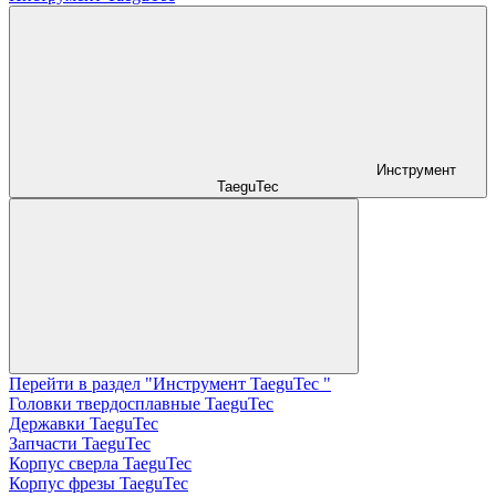
Инструмент
TaeguTec
Перейти в раздел "Инструмент TaeguTec "
Головки твердосплавные TaeguTec
Державки TaeguTec
Запчасти TaeguTec
Корпус сверла TaeguTec
Корпус фрезы TaeguTec