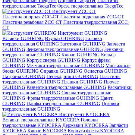
твердосплавный TaeguTec
Оправки TaeguTec
Пластины
твердосплавные TaeguTec
Фреза твердосплавная TaeguTec
Инструмент ZCС CT
Пластина опорная ZCC-CT
Пластина подкладная ZCC-CT
Пластина резьбовая ZCC-CT
Пластина твердосплавная ZCC-
CT
Инструмент GUHRING
Вставки GUHRING
Втулки GUHRING
Головка
твердосплавная GUHRING
Заготовки GUHRING
Запчасти
GUHRING
Зенкеры твердосплавные GUHRING
Зенковки
твердосплавные GUHRING
Ключи GUHRING
Кольца
GUHRING
Корпус сверла GUHRING
Корпус фрезы
GUHRING
Метчики твердосплавные GUHRING
Монтажные
блоки GUHRING
Оправки GUHRING
Оснастка GUHRING
Патроны GUHRING
Переходники GUHRING
Пластины
твердосплавные GUHRING
Плашки GUHRING
Прочее
GUHRING
Развертки твердосплавные GUHRING
Раскатники
твердосплавные GUHRING
Сверла твердосплавные
GUHRING
Фрезы твердосплавные GUHRING
Цанги
GUHRING
Цапфы твердосплавные GUHRING
Цековки
твердосплавные GUHRING
Инструмент KYOCERA
Вставки твердосплавные KYOCERA
Головки
твердосплавные KYOCERA
Державки KYOCERA
Запчасти
KYOCERA
Ключи KYOCERA
Корпуса фрезы KYOCERA