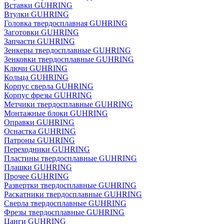
Вставки GUHRING
Втулки GUHRING
Головка твердосплавная GUHRING
Заготовки GUHRING
Запчасти GUHRING
Зенкеры твердосплавные GUHRING
Зенковки твердосплавные GUHRING
Ключи GUHRING
Кольца GUHRING
Корпус сверла GUHRING
Корпус фрезы GUHRING
Метчики твердосплавные GUHRING
Монтажные блоки GUHRING
Оправки GUHRING
Оснастка GUHRING
Патроны GUHRING
Переходники GUHRING
Пластины твердосплавные GUHRING
Плашки GUHRING
Прочее GUHRING
Развертки твердосплавные GUHRING
Раскатники твердосплавные GUHRING
Сверла твердосплавные GUHRING
Фрезы твердосплавные GUHRING
Цанги GUHRING