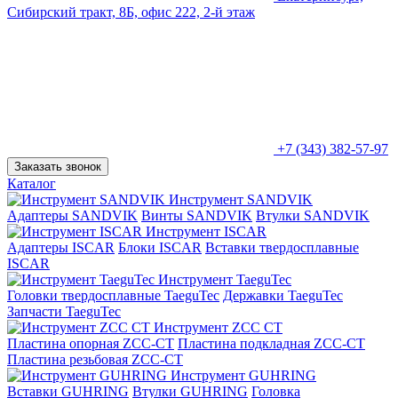
Сибирский тракт, 8Б, офис 222, 2-й этаж
+7 (343) 382-57-97
Заказать звонок
Каталог
Инструмент SANDVIK
Адаптеры SANDVIK
Винты SANDVIK
Втулки SANDVIK
Инструмент ISCAR
Адаптеры ISCAR
Блоки ISCAR
Вставки твердосплавные
ISCAR
Инструмент TaeguTec
Головки твердосплавные TaeguTec
Державки TaeguTec
Запчасти TaeguTec
Инструмент ZCС CT
Пластина опорная ZCC-CT
Пластина подкладная ZCC-CT
Пластина резьбовая ZCC-CT
Инструмент GUHRING
Вставки GUHRING
Втулки GUHRING
Головка