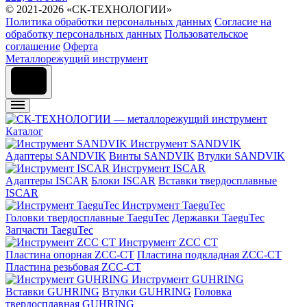
© 2021-2026 «СК-ТЕХНОЛОГИИ»
Политика обработки персональных данных
Согласие на
обработку персональных данных
Пользовательское
соглашение
Оферта
Металлорежущий инструмент
Каталог
Инструмент SANDVIK
Адаптеры SANDVIK
Винты SANDVIK
Втулки SANDVIK
Инструмент ISCAR
Адаптеры ISCAR
Блоки ISCAR
Вставки твердосплавные
ISCAR
Инструмент TaeguTec
Головки твердосплавные TaeguTec
Державки TaeguTec
Запчасти TaeguTec
Инструмент ZCС CT
Пластина опорная ZCC-CT
Пластина подкладная ZCC-CT
Пластина резьбовая ZCC-CT
Инструмент GUHRING
Вставки GUHRING
Втулки GUHRING
Головка
твердосплавная GUHRING