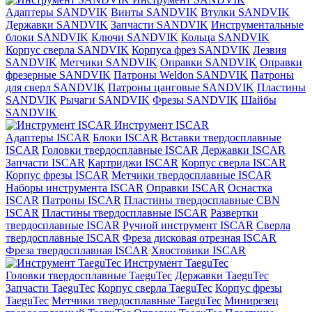
Адаптеры SANDVIK
Винты SANDVIK
Втулки SANDVIK
Державки SANDVIK
Запчасти SANDVIK
Инструментальные
блоки SANDVIK
Ключи SANDVIK
Кольца SANDVIK
Корпус сверла SANDVIK
Корпуса фрез SANDVIK
Лезвия
SANDVIK
Метчики SANDVIK
Оправки SANDVIK
Оправки
фрезерные SANDVIK
Патроны Weldon SANDVIK
Патроны
для сверл SANDVIK
Патроны цанговые SANDVIK
Пластины
SANDVIK
Рычаги SANDVIK
Фрезы SANDVIK
Шайбы
SANDVIK
Инструмент ISCAR
Адаптеры ISCAR
Блоки ISCAR
Вставки твердосплавные
ISCAR
Головки твердосплавные ISCAR
Державки ISCAR
Запчасти ISCAR
Картриджи ISCAR
Корпус сверла ISCAR
Корпус фрезы ISCAR
Метчики твердосплавные ISCAR
Наборы инструмента ISCAR
Оправки ISCAR
Оснастка
ISCAR
Патроны ISCAR
Пластины твердосплавные CBN
ISCAR
Пластины твердосплавные ISCAR
Развертки
твердосплавные ISCAR
Ручной инструмент ISCAR
Сверла
твердосплавные ISCAR
Фреза дисковая отрезная ISCAR
Фреза твердосплавная ISCAR
Хвостовики ISCAR
Инструмент TaeguTec
Головки твердосплавные TaeguTec
Державки TaeguTec
Запчасти TaeguTec
Корпус сверла TaeguTec
Корпус фрезы
TaeguTec
Метчики твердосплавные TaeguTec
Минирезец