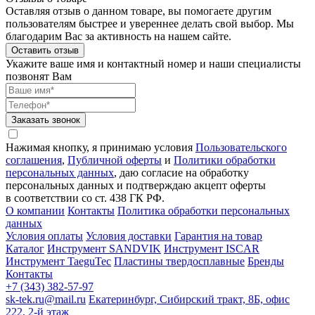
Оставляя отзыв о данном товаре, вы помогаете другим
пользователям быстрее и увереннее делать свой выбор. Мы
благодарим Вас за активность на нашем сайте.
Оставить отзыв
Укажите ваше имя и контактный номер и наши специалисты
позвонят Вам
Заказать звонок
Нажимая кнопку, я принимаю условия
Пользовательского
соглашения
,
Публичной оферты
и
Политики обработки
персональных данных
, даю согласие на обработку
персональных данных и подтверждаю акцепт оферты
в соответствии со ст. 438 ГК РФ.
О компании
Контакты
Политика обработки персональных
данных
Условия оплаты
Условия доставки
Гарантия на товар
Каталог
Инструмент SANDVIK
Инструмент ISCAR
Инструмент TaeguTec
Пластины твердосплавные
Бренды
Контакты
+7 (343) 382-57-97
sk-tek.ru@mail.ru
Екатеринбург, Сибирский тракт, 8Б, офис
222, 2-й этаж