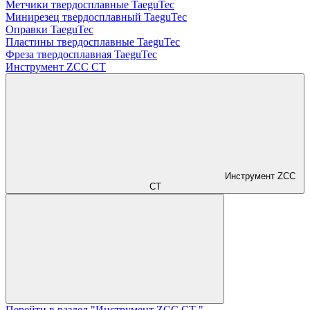
Метчики твердосплавные TaeguTec
Минирезец твердосплавный TaeguTec
Оправки TaeguTec
Пластины твердосплавные TaeguTec
Фреза твердосплавная TaeguTec
Инструмент ZCС CT
Инструмент ZCС
CT
Перейти в раздел "Инструмент ZCС CT "