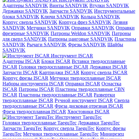
Адаптеры SANDVIK
Винты SANDVIK
Втулки SANDVIK
Державки SANDVIK
Запчасти SANDVIK
Инструментальные
блоки SANDVIK
Ключи SANDVIK
Кольца SANDVIK
Корпус сверла SANDVIK
Корпуса фрез SANDVIK
Лезвия
SANDVIK
Метчики SANDVIK
Оправки SANDVIK
Оправки
фрезерные SANDVIK
Патроны Weldon SANDVIK
Патроны
для сверл SANDVIK
Патроны цанговые SANDVIK
Пластины
SANDVIK
Рычаги SANDVIK
Фрезы SANDVIK
Шайбы
SANDVIK
Инструмент ISCAR
Адаптеры ISCAR
Блоки ISCAR
Вставки твердосплавные
ISCAR
Головки твердосплавные ISCAR
Державки ISCAR
Запчасти ISCAR
Картриджи ISCAR
Корпус сверла ISCAR
Корпус фрезы ISCAR
Метчики твердосплавные ISCAR
Наборы инструмента ISCAR
Оправки ISCAR
Оснастка
ISCAR
Патроны ISCAR
Пластины твердосплавные CBN
ISCAR
Пластины твердосплавные ISCAR
Развертки
твердосплавные ISCAR
Ручной инструмент ISCAR
Сверла
твердосплавные ISCAR
Фреза дисковая отрезная ISCAR
Фреза твердосплавная ISCAR
Хвостовики ISCAR
Инструмент TaeguTec
Головки твердосплавные TaeguTec
Державки TaeguTec
Запчасти TaeguTec
Корпус сверла TaeguTec
Корпус фрезы
TaeguTec
Метчики твердосплавные TaeguTec
Минирезец