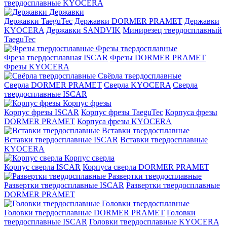
твердосплавные KYOCERA
Державки
Державки TaeguTec
Державки DORMER PRAMET
Державки
KYOCERA
Державки SANDVIK
Минирезец твердосплавный
TaeguTec
Фрезы твердосплавные
Фреза твердосплавная ISCAR
Фрезы DORMER PRAMET
Фрезы KYOCERA
Свёрла твердосплавные
Сверла DORMER PRAMET
Сверла KYOCERA
Сверла
твердосплавные ISCAR
Корпус фрезы
Корпус фрезы ISCAR
Корпус фрезы TaeguTec
Корпуса фрезы
DORMER PRAMET
Корпуса фрезы KYOCERA
Вставки твердосплавные
Вставки твердосплавные ISCAR
Вставки твердосплавные
KYOCERA
Корпус сверла
Корпус сверла ISCAR
Корпуса сверла DORMER PRAMET
Развертки твердосплавные
Развертки твердосплавные ISCAR
Развертки твердосплавные
DORMER PRAMET
Головки твердосплавные
Головки твердосплавные DORMER PRAMET
Головки
твердосплавные ISCAR
Головки твердосплавные KYOCERA