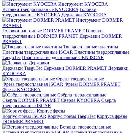
Инструмент KYOCERA
Вставки твердосплавные KYOCERA
Головки
твердосплавные KYOCERA
Державки KYOCERA
Инструмент DORMER
PRAMET
Головки расточные DORMER PRAMET
Головки
твердосплавные DORMER PRAMET
Державки DORMER
PRAMET
Твердосплавные пластины
Пластины твердосплавные ISCAR
Пластины твердосплавные
TaeguTec
Пластины твердосплавные CBN ISCAR
Державки
Державки TaeguTec
Державки DORMER PRAMET
Державки
KYOCERA
Фрезы твердосплавные
Фреза твердосплавная ISCAR
Фрезы DORMER PRAMET
Фрезы KYOCERA
Свёрла твердосплавные
Сверла DORMER PRAMET
Сверла KYOCERA
Сверла
твердосплавные ISCAR
Корпус фрезы
Корпус фрезы ISCAR
Корпус фрезы TaeguTec
Корпуса фрезы
DORMER PRAMET
Вставки твердосплавные
Вставки твердосплавные ISCAR
Вставки твердосплавные