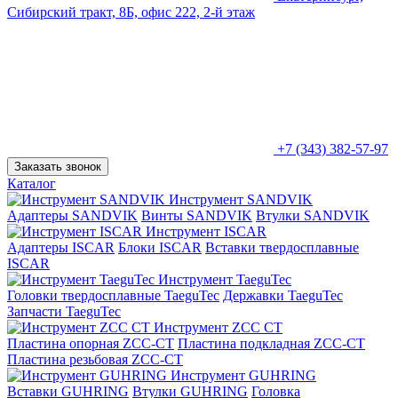
Сибирский тракт, 8Б, офис 222, 2-й этаж
+7 (343) 382-57-97
Заказать звонок
Каталог
Инструмент SANDVIK
Адаптеры SANDVIK
Винты SANDVIK
Втулки SANDVIK
Инструмент ISCAR
Адаптеры ISCAR
Блоки ISCAR
Вставки твердосплавные
ISCAR
Инструмент TaeguTec
Головки твердосплавные TaeguTec
Державки TaeguTec
Запчасти TaeguTec
Инструмент ZCС CT
Пластина опорная ZCC-CT
Пластина подкладная ZCC-CT
Пластина резьбовая ZCC-CT
Инструмент GUHRING
Вставки GUHRING
Втулки GUHRING
Головка