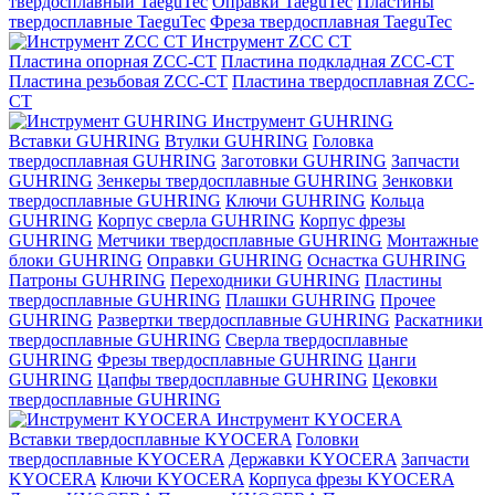
твердосплавный TaeguTec
Оправки TaeguTec
Пластины
твердосплавные TaeguTec
Фреза твердосплавная TaeguTec
Инструмент ZCС CT
Пластина опорная ZCC-CT
Пластина подкладная ZCC-CT
Пластина резьбовая ZCC-CT
Пластина твердосплавная ZCC-
CT
Инструмент GUHRING
Вставки GUHRING
Втулки GUHRING
Головка
твердосплавная GUHRING
Заготовки GUHRING
Запчасти
GUHRING
Зенкеры твердосплавные GUHRING
Зенковки
твердосплавные GUHRING
Ключи GUHRING
Кольца
GUHRING
Корпус сверла GUHRING
Корпус фрезы
GUHRING
Метчики твердосплавные GUHRING
Монтажные
блоки GUHRING
Оправки GUHRING
Оснастка GUHRING
Патроны GUHRING
Переходники GUHRING
Пластины
твердосплавные GUHRING
Плашки GUHRING
Прочее
GUHRING
Развертки твердосплавные GUHRING
Раскатники
твердосплавные GUHRING
Сверла твердосплавные
GUHRING
Фрезы твердосплавные GUHRING
Цанги
GUHRING
Цапфы твердосплавные GUHRING
Цековки
твердосплавные GUHRING
Инструмент KYOCERA
Вставки твердосплавные KYOCERA
Головки
твердосплавные KYOCERA
Державки KYOCERA
Запчасти
KYOCERA
Ключи KYOCERA
Корпуса фрезы KYOCERA