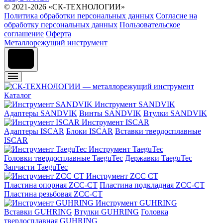
© 2021-2026 «СК-ТЕХНОЛОГИИ»
Политика обработки персональных данных
Согласие на
обработку персональных данных
Пользовательское
соглашение
Оферта
Металлорежущий инструмент
Каталог
Инструмент SANDVIK
Адаптеры SANDVIK
Винты SANDVIK
Втулки SANDVIK
Инструмент ISCAR
Адаптеры ISCAR
Блоки ISCAR
Вставки твердосплавные
ISCAR
Инструмент TaeguTec
Головки твердосплавные TaeguTec
Державки TaeguTec
Запчасти TaeguTec
Инструмент ZCС CT
Пластина опорная ZCC-CT
Пластина подкладная ZCC-CT
Пластина резьбовая ZCC-CT
Инструмент GUHRING
Вставки GUHRING
Втулки GUHRING
Головка
твердосплавная GUHRING