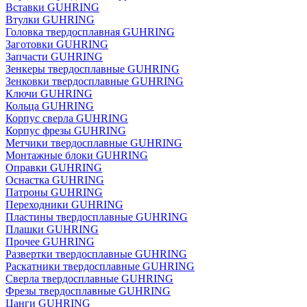
Вставки GUHRING
Втулки GUHRING
Головка твердосплавная GUHRING
Заготовки GUHRING
Запчасти GUHRING
Зенкеры твердосплавные GUHRING
Зенковки твердосплавные GUHRING
Ключи GUHRING
Кольца GUHRING
Корпус сверла GUHRING
Корпус фрезы GUHRING
Метчики твердосплавные GUHRING
Монтажные блоки GUHRING
Оправки GUHRING
Оснастка GUHRING
Патроны GUHRING
Переходники GUHRING
Пластины твердосплавные GUHRING
Плашки GUHRING
Прочее GUHRING
Развертки твердосплавные GUHRING
Раскатники твердосплавные GUHRING
Сверла твердосплавные GUHRING
Фрезы твердосплавные GUHRING
Цанги GUHRING