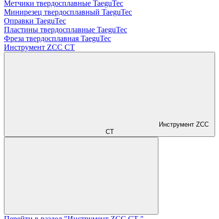
Метчики твердосплавные TaeguTec
Минирезец твердосплавный TaeguTec
Оправки TaeguTec
Пластины твердосплавные TaeguTec
Фреза твердосплавная TaeguTec
Инструмент ZCС CT
Инструмент ZCС
CT
Перейти в раздел "Инструмент ZCС CT "