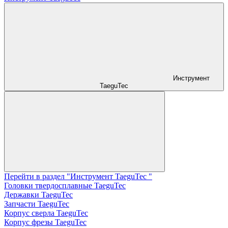
Инструмент
TaeguTec
Перейти в раздел "Инструмент TaeguTec "
Головки твердосплавные TaeguTec
Державки TaeguTec
Запчасти TaeguTec
Корпус сверла TaeguTec
Корпус фрезы TaeguTec