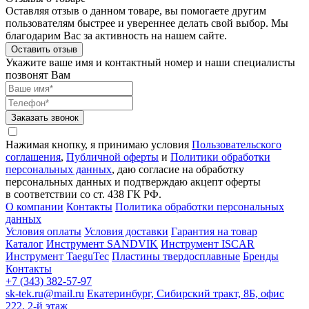
Оставляя отзыв о данном товаре, вы помогаете другим
пользователям быстрее и увереннее делать свой выбор. Мы
благодарим Вас за активность на нашем сайте.
Оставить отзыв
Укажите ваше имя и контактный номер и наши специалисты
позвонят Вам
Заказать звонок
Нажимая кнопку, я принимаю условия
Пользовательского
соглашения
,
Публичной оферты
и
Политики обработки
персональных данных
, даю согласие на обработку
персональных данных и подтверждаю акцепт оферты
в соответствии со ст. 438 ГК РФ.
О компании
Контакты
Политика обработки персональных
данных
Условия оплаты
Условия доставки
Гарантия на товар
Каталог
Инструмент SANDVIK
Инструмент ISCAR
Инструмент TaeguTec
Пластины твердосплавные
Бренды
Контакты
+7 (343) 382-57-97
sk-tek.ru@mail.ru
Екатеринбург, Сибирский тракт, 8Б, офис
222, 2-й этаж