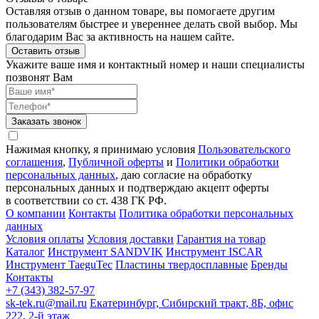
Оставляя отзыв о данном товаре, вы помогаете другим
пользователям быстрее и увереннее делать свой выбор. Мы
благодарим Вас за активность на нашем сайте.
Оставить отзыв
Укажите ваше имя и контактный номер и наши специалисты
позвонят Вам
Заказать звонок
Нажимая кнопку, я принимаю условия
Пользовательского
соглашения
,
Публичной оферты
и
Политики обработки
персональных данных
, даю согласие на обработку
персональных данных и подтверждаю акцепт оферты
в соответствии со ст. 438 ГК РФ.
О компании
Контакты
Политика обработки персональных
данных
Условия оплаты
Условия доставки
Гарантия на товар
Каталог
Инструмент SANDVIK
Инструмент ISCAR
Инструмент TaeguTec
Пластины твердосплавные
Бренды
Контакты
+7 (343) 382-57-97
sk-tek.ru@mail.ru
Екатеринбург, Сибирский тракт, 8Б, офис
222, 2-й этаж