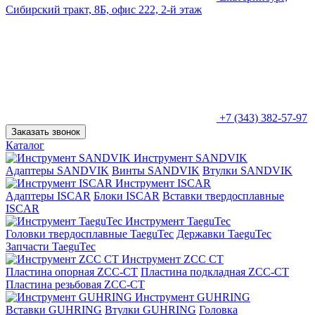
Сибирский тракт, 8Б, офис 222, 2-й этаж
+7 (343) 382-57-97
Заказать звонок
Каталог
Инструмент SANDVIK
Адаптеры SANDVIK
Винты SANDVIK
Втулки SANDVIK
Инструмент ISCAR
Адаптеры ISCAR
Блоки ISCAR
Вставки твердосплавные
ISCAR
Инструмент TaeguTec
Головки твердосплавные TaeguTec
Державки TaeguTec
Запчасти TaeguTec
Инструмент ZCС CT
Пластина опорная ZCC-CT
Пластина подкладная ZCC-CT
Пластина резьбовая ZCC-CT
Инструмент GUHRING
Вставки GUHRING
Втулки GUHRING
Головка