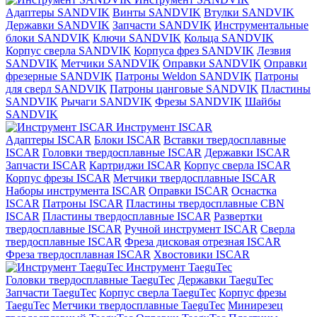
Адаптеры SANDVIK
Винты SANDVIK
Втулки SANDVIK
Державки SANDVIK
Запчасти SANDVIK
Инструментальные
блоки SANDVIK
Ключи SANDVIK
Кольца SANDVIK
Корпус сверла SANDVIK
Корпуса фрез SANDVIK
Лезвия
SANDVIK
Метчики SANDVIK
Оправки SANDVIK
Оправки
фрезерные SANDVIK
Патроны Weldon SANDVIK
Патроны
для сверл SANDVIK
Патроны цанговые SANDVIK
Пластины
SANDVIK
Рычаги SANDVIK
Фрезы SANDVIK
Шайбы
SANDVIK
Инструмент ISCAR
Адаптеры ISCAR
Блоки ISCAR
Вставки твердосплавные
ISCAR
Головки твердосплавные ISCAR
Державки ISCAR
Запчасти ISCAR
Картриджи ISCAR
Корпус сверла ISCAR
Корпус фрезы ISCAR
Метчики твердосплавные ISCAR
Наборы инструмента ISCAR
Оправки ISCAR
Оснастка
ISCAR
Патроны ISCAR
Пластины твердосплавные CBN
ISCAR
Пластины твердосплавные ISCAR
Развертки
твердосплавные ISCAR
Ручной инструмент ISCAR
Сверла
твердосплавные ISCAR
Фреза дисковая отрезная ISCAR
Фреза твердосплавная ISCAR
Хвостовики ISCAR
Инструмент TaeguTec
Головки твердосплавные TaeguTec
Державки TaeguTec
Запчасти TaeguTec
Корпус сверла TaeguTec
Корпус фрезы
TaeguTec
Метчики твердосплавные TaeguTec
Минирезец