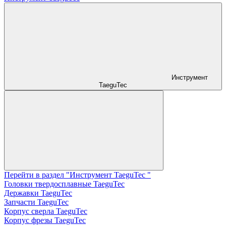
Инструмент
TaeguTec
Перейти в раздел "Инструмент TaeguTec "
Головки твердосплавные TaeguTec
Державки TaeguTec
Запчасти TaeguTec
Корпус сверла TaeguTec
Корпус фрезы TaeguTec