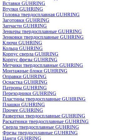
Вставки GUHRING
Втулки GUHRING
Головка твердосплавная GUHRING
Заготовки GUHRING
Запчасти GUHRING
Зенкеры твердосплавные GUHRING
Зенковки твердосплавные GUHRING
Ключи GUHRING
Кольца GUHRING
Корпус сверла GUHRING
Корпус фрезы GUHRING
Метчики твердосплавные GUHRING
Монтажные блоки GUHRING
Оправки GUHRING
Оснастка GUHRING
Патроны GUHRING
Переходники GUHRING
Пластины твердосплавные GUHRING
Плашки GUHRING
Прочее GUHRING
Развертки твердосплавные GUHRING
Раскатники твердосплавные GUHRING
Сверла твердосплавные GUHRING
Фрезы твердосплавные GUHRING
Цанги GUHRING