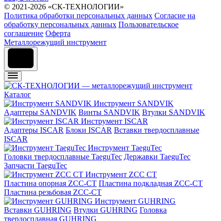
© 2021-2026 «СК-ТЕХНОЛОГИИ»
Политика обработки персональных данных
Согласие на
обработку персональных данных
Пользовательское
соглашение
Оферта
Металлорежущий инструмент
Каталог
Инструмент SANDVIK
Адаптеры SANDVIK
Винты SANDVIK
Втулки SANDVIK
Инструмент ISCAR
Адаптеры ISCAR
Блоки ISCAR
Вставки твердосплавные
ISCAR
Инструмент TaeguTec
Головки твердосплавные TaeguTec
Державки TaeguTec
Запчасти TaeguTec
Инструмент ZCС CT
Пластина опорная ZCC-CT
Пластина подкладная ZCC-CT
Пластина резьбовая ZCC-CT
Инструмент GUHRING
Вставки GUHRING
Втулки GUHRING
Головка
твердосплавная GUHRING