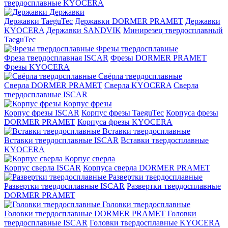
твердосплавные KYOCERA
Державки
Державки TaeguTec
Державки DORMER PRAMET
Державки
KYOCERA
Державки SANDVIK
Минирезец твердосплавный
TaeguTec
Фрезы твердосплавные
Фреза твердосплавная ISCAR
Фрезы DORMER PRAMET
Фрезы KYOCERA
Свёрла твердосплавные
Сверла DORMER PRAMET
Сверла KYOCERA
Сверла
твердосплавные ISCAR
Корпус фрезы
Корпус фрезы ISCAR
Корпус фрезы TaeguTec
Корпуса фрезы
DORMER PRAMET
Корпуса фрезы KYOCERA
Вставки твердосплавные
Вставки твердосплавные ISCAR
Вставки твердосплавные
KYOCERA
Корпус сверла
Корпус сверла ISCAR
Корпуса сверла DORMER PRAMET
Развертки твердосплавные
Развертки твердосплавные ISCAR
Развертки твердосплавные
DORMER PRAMET
Головки твердосплавные
Головки твердосплавные DORMER PRAMET
Головки
твердосплавные ISCAR
Головки твердосплавные KYOCERA