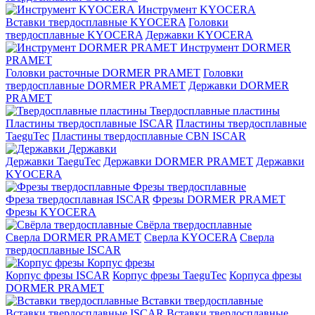
Инструмент KYOCERA
Вставки твердосплавные KYOCERA
Головки
твердосплавные KYOCERA
Державки KYOCERA
Инструмент DORMER
PRAMET
Головки расточные DORMER PRAMET
Головки
твердосплавные DORMER PRAMET
Державки DORMER
PRAMET
Твердосплавные пластины
Пластины твердосплавные ISCAR
Пластины твердосплавные
TaeguTec
Пластины твердосплавные CBN ISCAR
Державки
Державки TaeguTec
Державки DORMER PRAMET
Державки
KYOCERA
Фрезы твердосплавные
Фреза твердосплавная ISCAR
Фрезы DORMER PRAMET
Фрезы KYOCERA
Свёрла твердосплавные
Сверла DORMER PRAMET
Сверла KYOCERA
Сверла
твердосплавные ISCAR
Корпус фрезы
Корпус фрезы ISCAR
Корпус фрезы TaeguTec
Корпуса фрезы
DORMER PRAMET
Вставки твердосплавные
Вставки твердосплавные ISCAR
Вставки твердосплавные