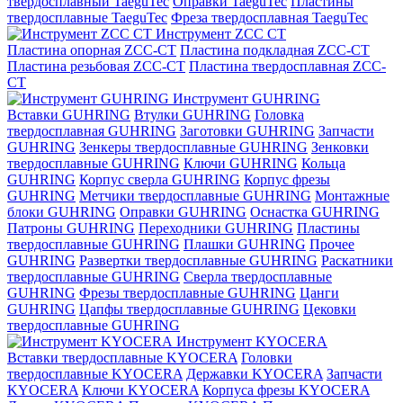
твердосплавный TaeguTec
Оправки TaeguTec
Пластины
твердосплавные TaeguTec
Фреза твердосплавная TaeguTec
Инструмент ZCС CT
Пластина опорная ZCC-CT
Пластина подкладная ZCC-CT
Пластина резьбовая ZCC-CT
Пластина твердосплавная ZCC-
CT
Инструмент GUHRING
Вставки GUHRING
Втулки GUHRING
Головка
твердосплавная GUHRING
Заготовки GUHRING
Запчасти
GUHRING
Зенкеры твердосплавные GUHRING
Зенковки
твердосплавные GUHRING
Ключи GUHRING
Кольца
GUHRING
Корпус сверла GUHRING
Корпус фрезы
GUHRING
Метчики твердосплавные GUHRING
Монтажные
блоки GUHRING
Оправки GUHRING
Оснастка GUHRING
Патроны GUHRING
Переходники GUHRING
Пластины
твердосплавные GUHRING
Плашки GUHRING
Прочее
GUHRING
Развертки твердосплавные GUHRING
Раскатники
твердосплавные GUHRING
Сверла твердосплавные
GUHRING
Фрезы твердосплавные GUHRING
Цанги
GUHRING
Цапфы твердосплавные GUHRING
Цековки
твердосплавные GUHRING
Инструмент KYOCERA
Вставки твердосплавные KYOCERA
Головки
твердосплавные KYOCERA
Державки KYOCERA
Запчасти
KYOCERA
Ключи KYOCERA
Корпуса фрезы KYOCERA