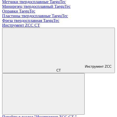
Метчики твердосплавные TaeguTec
Минирезец твердосплавный TaeguTec
Оправки TaeguTec
Пластины твердосплавные TaeguTec
Фреза твердосплавная TaeguTec
Инструмент ZCС CT
Инструмент ZCС
CT
Перейти в раздел "Инструмент ZCС CT "