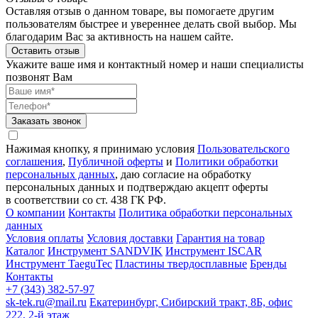
Оставляя отзыв о данном товаре, вы помогаете другим
пользователям быстрее и увереннее делать свой выбор. Мы
благодарим Вас за активность на нашем сайте.
Оставить отзыв
Укажите ваше имя и контактный номер и наши специалисты
позвонят Вам
Заказать звонок
Нажимая кнопку, я принимаю условия
Пользовательского
соглашения
,
Публичной оферты
и
Политики обработки
персональных данных
, даю согласие на обработку
персональных данных и подтверждаю акцепт оферты
в соответствии со ст. 438 ГК РФ.
О компании
Контакты
Политика обработки персональных
данных
Условия оплаты
Условия доставки
Гарантия на товар
Каталог
Инструмент SANDVIK
Инструмент ISCAR
Инструмент TaeguTec
Пластины твердосплавные
Бренды
Контакты
+7 (343) 382-57-97
sk-tek.ru@mail.ru
Екатеринбург, Сибирский тракт, 8Б, офис
222, 2-й этаж