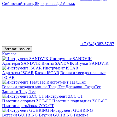
Сибирский тракт, 8Б, офис 222, 2-й этаж
+7 (343) 382-57-97
Заказать звонок
Каталог
Инструмент SANDVIK
Адаптеры SANDVIK
Винты SANDVIK
Втулки SANDVIK
Инструмент ISCAR
Адаптеры ISCAR
Блоки ISCAR
Вставки твердосплавные
ISCAR
Инструмент TaeguTec
Головки твердосплавные TaeguTec
Державки TaeguTec
Запчасти TaeguTec
Инструмент ZCС CT
Пластина опорная ZCC-CT
Пластина подкладная ZCC-CT
Пластина резьбовая ZCC-CT
Инструмент GUHRING
Вставки GUHRING
Втулки GUHRING
Головка