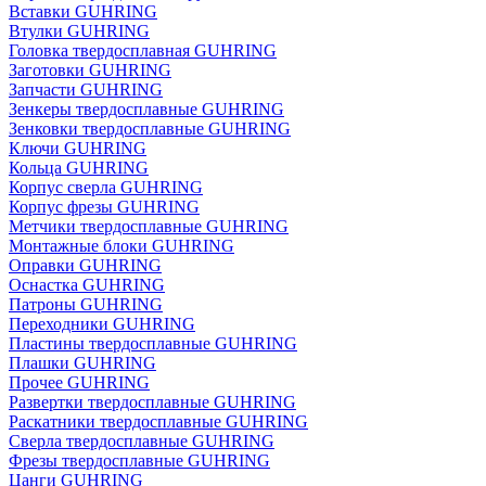
Вставки GUHRING
Втулки GUHRING
Головка твердосплавная GUHRING
Заготовки GUHRING
Запчасти GUHRING
Зенкеры твердосплавные GUHRING
Зенковки твердосплавные GUHRING
Ключи GUHRING
Кольца GUHRING
Корпус сверла GUHRING
Корпус фрезы GUHRING
Метчики твердосплавные GUHRING
Монтажные блоки GUHRING
Оправки GUHRING
Оснастка GUHRING
Патроны GUHRING
Переходники GUHRING
Пластины твердосплавные GUHRING
Плашки GUHRING
Прочее GUHRING
Развертки твердосплавные GUHRING
Раскатники твердосплавные GUHRING
Сверла твердосплавные GUHRING
Фрезы твердосплавные GUHRING
Цанги GUHRING