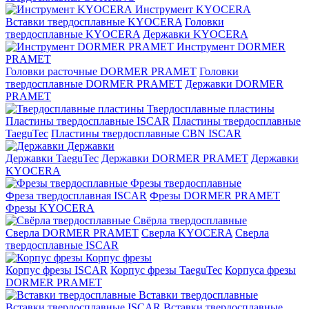
Инструмент KYOCERA
Вставки твердосплавные KYOCERA
Головки
твердосплавные KYOCERA
Державки KYOCERA
Инструмент DORMER
PRAMET
Головки расточные DORMER PRAMET
Головки
твердосплавные DORMER PRAMET
Державки DORMER
PRAMET
Твердосплавные пластины
Пластины твердосплавные ISCAR
Пластины твердосплавные
TaeguTec
Пластины твердосплавные CBN ISCAR
Державки
Державки TaeguTec
Державки DORMER PRAMET
Державки
KYOCERA
Фрезы твердосплавные
Фреза твердосплавная ISCAR
Фрезы DORMER PRAMET
Фрезы KYOCERA
Свёрла твердосплавные
Сверла DORMER PRAMET
Сверла KYOCERA
Сверла
твердосплавные ISCAR
Корпус фрезы
Корпус фрезы ISCAR
Корпус фрезы TaeguTec
Корпуса фрезы
DORMER PRAMET
Вставки твердосплавные
Вставки твердосплавные ISCAR
Вставки твердосплавные