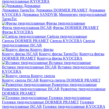
твердосплавные KYOCERA
Державки
Державки TaeguTec
Державки DORMER PRAMET
Державки
KYOCERA
Державки SANDVIK
Минирезец твердосплавный
TaeguTec
Фрезы твердосплавные
Фреза твердосплавная ISCAR
Фрезы DORMER PRAMET
Фрезы KYOCERA
Свёрла твердосплавные
Сверла DORMER PRAMET
Сверла KYOCERA
Сверла
твердосплавные ISCAR
Корпус фрезы
Корпус фрезы ISCAR
Корпус фрезы TaeguTec
Корпуса фрезы
DORMER PRAMET
Корпуса фрезы KYOCERA
Вставки твердосплавные
Вставки твердосплавные ISCAR
Вставки твердосплавные
KYOCERA
Корпус сверла
Корпус сверла ISCAR
Корпуса сверла DORMER PRAMET
Развертки твердосплавные
Развертки твердосплавные ISCAR
Развертки твердосплавные
DORMER PRAMET
Головки твердосплавные
Головки твердосплавные DORMER PRAMET
Головки
твердосплавные ISCAR
Головки твердосплавные KYOCERA