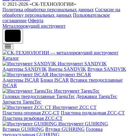
© 2021-2026 «СК-ТЕХНОЛОГИИ»
Политика обработки персональных данных
Согласие на
обработку персональных данных
Пользовательское
соглашение
Оферта
Металлорежущий инструмент
Каталог
Инструмент SANDVIK
Адаптеры SANDVIK
Винты SANDVIK
Втулки SANDVIK
Инструмент ISCAR
Адаптеры ISCAR
Блоки ISCAR
Вставки твердосплавные
ISCAR
Инструмент TaeguTec
Головки твердосплавные TaeguTec
Державки TaeguTec
Запчасти TaeguTec
Инструмент ZCС CT
Пластина опорная ZCC-CT
Пластина подкладная ZCC-CT
Пластина резьбовая ZCC-CT
Инструмент GUHRING
Вставки GUHRING
Втулки GUHRING
Головка
твердосплавная GUHRING