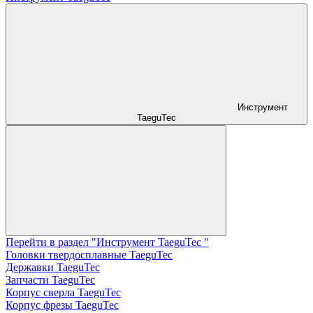
Инструмент
TaeguTec
Перейти в раздел "Инструмент TaeguTec "
Головки твердосплавные TaeguTec
Державки TaeguTec
Запчасти TaeguTec
Корпус сверла TaeguTec
Корпус фрезы TaeguTec