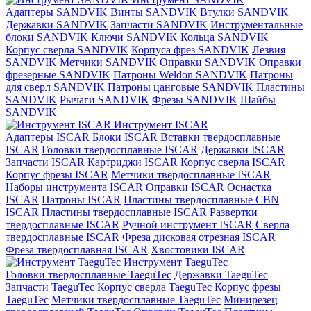
Адаптеры SANDVIK
Винты SANDVIK
Втулки SANDVIK
Державки SANDVIK
Запчасти SANDVIK
Инструментальные
блоки SANDVIK
Ключи SANDVIK
Кольца SANDVIK
Корпус сверла SANDVIK
Корпуса фрез SANDVIK
Лезвия
SANDVIK
Метчики SANDVIK
Оправки SANDVIK
Оправки
фрезерные SANDVIK
Патроны Weldon SANDVIK
Патроны
для сверл SANDVIK
Патроны цанговые SANDVIK
Пластины
SANDVIK
Рычаги SANDVIK
Фрезы SANDVIK
Шайбы
SANDVIK
Инструмент ISCAR
Адаптеры ISCAR
Блоки ISCAR
Вставки твердосплавные
ISCAR
Головки твердосплавные ISCAR
Державки ISCAR
Запчасти ISCAR
Картриджи ISCAR
Корпус сверла ISCAR
Корпус фрезы ISCAR
Метчики твердосплавные ISCAR
Наборы инструмента ISCAR
Оправки ISCAR
Оснастка
ISCAR
Патроны ISCAR
Пластины твердосплавные CBN
ISCAR
Пластины твердосплавные ISCAR
Развертки
твердосплавные ISCAR
Ручной инструмент ISCAR
Сверла
твердосплавные ISCAR
Фреза дисковая отрезная ISCAR
Фреза твердосплавная ISCAR
Хвостовики ISCAR
Инструмент TaeguTec
Головки твердосплавные TaeguTec
Державки TaeguTec
Запчасти TaeguTec
Корпус сверла TaeguTec
Корпус фрезы
TaeguTec
Метчики твердосплавные TaeguTec
Минирезец