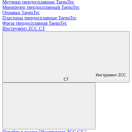
Метчики твердосплавные TaeguTec
Минирезец твердосплавный TaeguTec
Оправки TaeguTec
Пластины твердосплавные TaeguTec
Фреза твердосплавная TaeguTec
Инструмент ZCС CT
Инструмент ZCС
CT
Перейти в раздел "Инструмент ZCС CT "