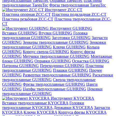
твердосплавный TaeguTec
Оправки TaeguTec
Пластины
твердосплавные TaeguTec
Фреза твердосплавная TaeguTec
Инструмент ZCС CT
Пластина опорная ZCC-CT
Пластина подкладная ZCC-CT
Пластина резьбовая ZCC-CT
Пластина твердосплавная ZCC-
CT
Инструмент GUHRING
Вставки GUHRING
Втулки GUHRING
Головка
твердосплавная GUHRING
Заготовки GUHRING
Запчасти
GUHRING
Зенкеры твердосплавные GUHRING
Зенковки
твердосплавные GUHRING
Ключи GUHRING
Кольца
GUHRING
Корпус сверла GUHRING
Корпус фрезы
GUHRING
Метчики твердосплавные GUHRING
Монтажные
блоки GUHRING
Оправки GUHRING
Оснастка GUHRING
Патроны GUHRING
Переходники GUHRING
Пластины
твердосплавные GUHRING
Плашки GUHRING
Прочее
GUHRING
Развертки твердосплавные GUHRING
Раскатники
твердосплавные GUHRING
Сверла твердосплавные
GUHRING
Фрезы твердосплавные GUHRING
Цанги
GUHRING
Цапфы твердосплавные GUHRING
Цековки
твердосплавные GUHRING
Инструмент KYOCERA
Вставки твердосплавные KYOCERA
Головки
твердосплавные KYOCERA
Державки KYOCERA
Запчасти
KYOCERA
Ключи KYOCERA
Корпуса фрезы KYOCERA