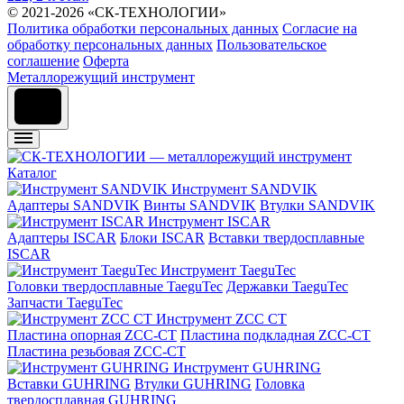
© 2021-2026 «СК-ТЕХНОЛОГИИ»
Политика обработки персональных данных
Согласие на
обработку персональных данных
Пользовательское
соглашение
Оферта
Металлорежущий инструмент
Каталог
Инструмент SANDVIK
Адаптеры SANDVIK
Винты SANDVIK
Втулки SANDVIK
Инструмент ISCAR
Адаптеры ISCAR
Блоки ISCAR
Вставки твердосплавные
ISCAR
Инструмент TaeguTec
Головки твердосплавные TaeguTec
Державки TaeguTec
Запчасти TaeguTec
Инструмент ZCС CT
Пластина опорная ZCC-CT
Пластина подкладная ZCC-CT
Пластина резьбовая ZCC-CT
Инструмент GUHRING
Вставки GUHRING
Втулки GUHRING
Головка
твердосплавная GUHRING