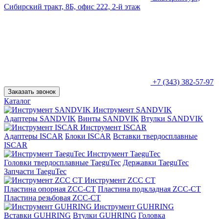
Сибирский тракт, 8Б, офис 222, 2-й этаж
+7 (343) 382-57-97
Заказать звонок
Каталог
Инструмент SANDVIK
Адаптеры SANDVIK
Винты SANDVIK
Втулки SANDVIK
Инструмент ISCAR
Адаптеры ISCAR
Блоки ISCAR
Вставки твердосплавные
ISCAR
Инструмент TaeguTec
Головки твердосплавные TaeguTec
Державки TaeguTec
Запчасти TaeguTec
Инструмент ZCС CT
Пластина опорная ZCC-CT
Пластина подкладная ZCC-CT
Пластина резьбовая ZCC-CT
Инструмент GUHRING
Вставки GUHRING
Втулки GUHRING
Головка