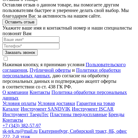
Оставляя отзыв о данном товаре, вы помогаете другим
пользователям быстрее и увереннее делать свой выбор. Мы
благодарим Вас за активность на нашем сайте.
Оставить отзыв
Укажите ваше имя и контактный номер и наши специалисты
позвонят Вам
Заказать звонок
Нажимая кнопку, я принимаю условия
Пользовательского
соглашения
,
Публичной оферты
и
Политики обработки
персональных данных
, даю согласие на обработку
персональных данных и подтверждаю акцепт оферты
в соответствии со ст. 438 ГК РФ.
О компании
Контакты
Политика обработки персональных
данных
Условия оплаты
Условия доставки
Гарантия на товар
Каталог
Инструмент SANDVIK
Инструмент ISCAR
Инструмент TaeguTec
Пластины твердосплавные
Бренды
Контакты
+7 (343) 382-57-97
sk-tek.ru@mail.ru
Екатеринбург, Сибирский тракт, 8Б, офис
222, 2-й этаж