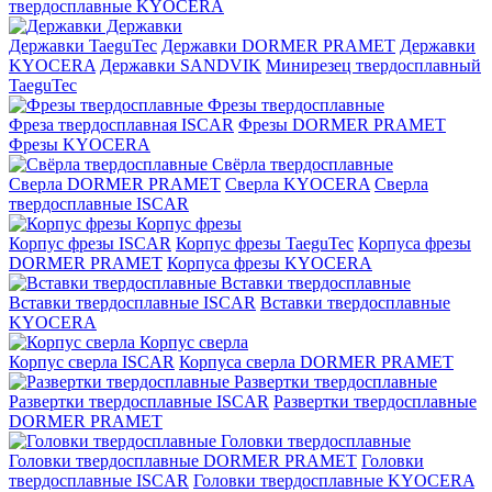
твердосплавные KYOCERA
Державки
Державки TaeguTec
Державки DORMER PRAMET
Державки
KYOCERA
Державки SANDVIK
Минирезец твердосплавный
TaeguTec
Фрезы твердосплавные
Фреза твердосплавная ISCAR
Фрезы DORMER PRAMET
Фрезы KYOCERA
Свёрла твердосплавные
Сверла DORMER PRAMET
Сверла KYOCERA
Сверла
твердосплавные ISCAR
Корпус фрезы
Корпус фрезы ISCAR
Корпус фрезы TaeguTec
Корпуса фрезы
DORMER PRAMET
Корпуса фрезы KYOCERA
Вставки твердосплавные
Вставки твердосплавные ISCAR
Вставки твердосплавные
KYOCERA
Корпус сверла
Корпус сверла ISCAR
Корпуса сверла DORMER PRAMET
Развертки твердосплавные
Развертки твердосплавные ISCAR
Развертки твердосплавные
DORMER PRAMET
Головки твердосплавные
Головки твердосплавные DORMER PRAMET
Головки
твердосплавные ISCAR
Головки твердосплавные KYOCERA