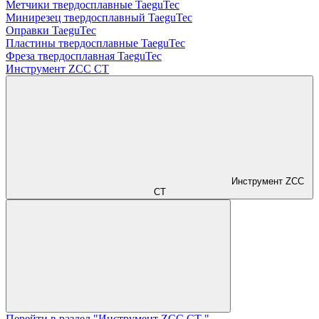
Метчики твердосплавные TaeguTec
Минирезец твердосплавный TaeguTec
Оправки TaeguTec
Пластины твердосплавные TaeguTec
Фреза твердосплавная TaeguTec
Инструмент ZCС CT
Инструмент ZCС
CT
Перейти в раздел "Инструмент ZCС CT "