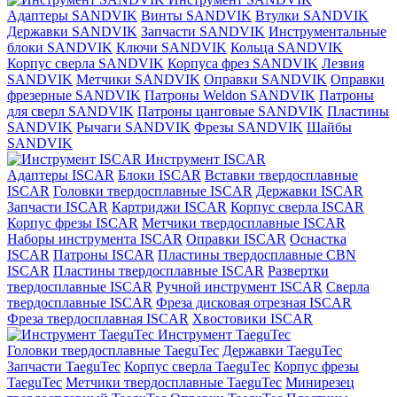
Адаптеры SANDVIK
Винты SANDVIK
Втулки SANDVIK
Державки SANDVIK
Запчасти SANDVIK
Инструментальные
блоки SANDVIK
Ключи SANDVIK
Кольца SANDVIK
Корпус сверла SANDVIK
Корпуса фрез SANDVIK
Лезвия
SANDVIK
Метчики SANDVIK
Оправки SANDVIK
Оправки
фрезерные SANDVIK
Патроны Weldon SANDVIK
Патроны
для сверл SANDVIK
Патроны цанговые SANDVIK
Пластины
SANDVIK
Рычаги SANDVIK
Фрезы SANDVIK
Шайбы
SANDVIK
Инструмент ISCAR
Адаптеры ISCAR
Блоки ISCAR
Вставки твердосплавные
ISCAR
Головки твердосплавные ISCAR
Державки ISCAR
Запчасти ISCAR
Картриджи ISCAR
Корпус сверла ISCAR
Корпус фрезы ISCAR
Метчики твердосплавные ISCAR
Наборы инструмента ISCAR
Оправки ISCAR
Оснастка
ISCAR
Патроны ISCAR
Пластины твердосплавные CBN
ISCAR
Пластины твердосплавные ISCAR
Развертки
твердосплавные ISCAR
Ручной инструмент ISCAR
Сверла
твердосплавные ISCAR
Фреза дисковая отрезная ISCAR
Фреза твердосплавная ISCAR
Хвостовики ISCAR
Инструмент TaeguTec
Головки твердосплавные TaeguTec
Державки TaeguTec
Запчасти TaeguTec
Корпус сверла TaeguTec
Корпус фрезы
TaeguTec
Метчики твердосплавные TaeguTec
Минирезец