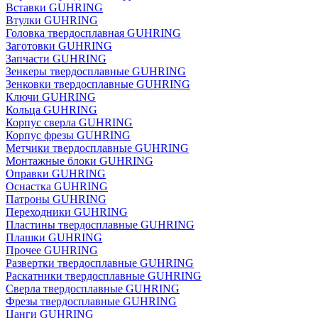
Вставки GUHRING
Втулки GUHRING
Головка твердосплавная GUHRING
Заготовки GUHRING
Запчасти GUHRING
Зенкеры твердосплавные GUHRING
Зенковки твердосплавные GUHRING
Ключи GUHRING
Кольца GUHRING
Корпус сверла GUHRING
Корпус фрезы GUHRING
Метчики твердосплавные GUHRING
Монтажные блоки GUHRING
Оправки GUHRING
Оснастка GUHRING
Патроны GUHRING
Переходники GUHRING
Пластины твердосплавные GUHRING
Плашки GUHRING
Прочее GUHRING
Развертки твердосплавные GUHRING
Раскатники твердосплавные GUHRING
Сверла твердосплавные GUHRING
Фрезы твердосплавные GUHRING
Цанги GUHRING