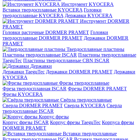
Инструмент KYOCERA
Вставки твердосплавные KYOCERA
Головки
твердосплавные KYOCERA
Державки KYOCERA
Инструмент DORMER
PRAMET
Головки расточные DORMER PRAMET
Головки
твердосплавные DORMER PRAMET
Державки DORMER
PRAMET
Твердосплавные пластины
Пластины твердосплавные ISCAR
Пластины твердосплавные
TaeguTec
Пластины твердосплавные CBN ISCAR
Державки
Державки TaeguTec
Державки DORMER PRAMET
Державки
KYOCERA
Фрезы твердосплавные
Фреза твердосплавная ISCAR
Фрезы DORMER PRAMET
Фрезы KYOCERA
Свёрла твердосплавные
Сверла DORMER PRAMET
Сверла KYOCERA
Сверла
твердосплавные ISCAR
Корпус фрезы
Корпус фрезы ISCAR
Корпус фрезы TaeguTec
Корпуса фрезы
DORMER PRAMET
Вставки твердосплавные
Вставки твердосплавные ISCAR
Вставки твердосплавные