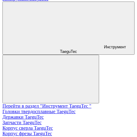
Инструмент
TaeguTec
Перейти в раздел "Инструмент TaeguTec "
Головки твердосплавные TaeguTec
Державки TaeguTec
Запчасти TaeguTec
Корпус сверла TaeguTec
Корпус фрезы TaeguTec