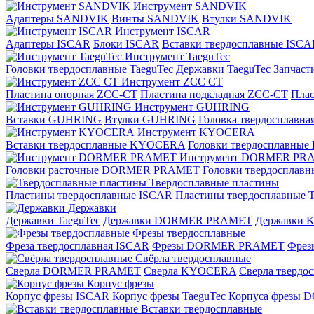
Инструмент SANDVIK
Адаптеры SANDVIK
Винты SANDVIK
Втулки SANDVIK
Инструмент ISCAR
Адаптеры ISCAR
Блоки ISCAR
Вставки твердосплавные ISCA
Инструмент TaeguTec
Головки твердосплавные TaeguTec
Державки TaeguTec
Запчаст
Инструмент ZCС CT
Пластина опорная ZCC-CT
Пластина подкладная ZCC-CT
Плас
Инструмент GUHRING
Вставки GUHRING
Втулки GUHRING
Головка твердосплавн
Инструмент KYOCERA
Вставки твердосплавные KYOCERA
Головки твердосплавны
Инструмент DORMER PR
Головки расточные DORMER PRAMET
Головки твердоспла
Твердосплавные пластины
Пластины твердосплавные ISCAR
Пластины твердосплавные T
Державки
Державки TaeguTec
Державки DORMER PRAMET
Державки
Фрезы твердосплавные
Фреза твердосплавная ISCAR
Фрезы DORMER PRAMET
Фре
Свёрла твердосплавные
Сверла DORMER PRAMET
Сверла KYOCERA
Сверла твердо
Корпус фрезы
Корпус фрезы ISCAR
Корпус фрезы TaeguTec
Корпуса фрезы
Вставки твердосплавные