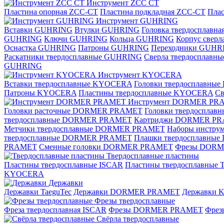
Инструмент ZCС CT
Пластина опорная ZCC-CT
Пластина подкладная ZCC-CT
Плас
Инструмент GUHRING
Вставки GUHRING
Втулки GUHRING
Головка твердосплавн
GUHRING
Ключи GUHRING
Кольца GUHRING
Корпус свер
Оснастка GUHRING
Патроны GUHRING
Переходники GUHR
Раскатники твердосплавные GUHRING
Сверла твердосплав
GUHRING
Инструмент KYOCERA
Вставки твердосплавные KYOCERA
Головки твердосплавны
Патроны KYOCERA
Пластины твердосплавные KYOCERA
С
Инструмент DORMER PR
Головки расточные DORMER PRAMET
Головки твердоспла
твердосплавные DORMER PRAMET
Картриджи DORMER P
Метчики твердосплавные DORMER PRAMET
Наборы инстр
твердосплавные DORMER PRAMET
Плашки твердосплавн
PRAMET
Сменные головки DORMER PRAMET
Фрезы DOR
Твердосплавные пластины
Пластины твердосплавные ISCAR
Пластины твердосплавные T
KYOCERA
Державки
Державки TaeguTec
Державки DORMER PRAMET
Державки
Фрезы твердосплавные
Фреза твердосплавная ISCAR
Фрезы DORMER PRAMET
Фре
Свёрла твердосплавные