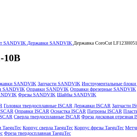
нт SANDVIK
Державки SANDVIK
Державка CoroCut LF123H05
-10B
жавки SANDVIK
Запчасти SANDVIK
Инструментальные блок
и SANDVIK
Оправки SANDVIK
Оправки фрезерные SANDVIK
ANDVIK
Фрезы SANDVIK
Шайбы SANDVIK
R
Головки твердосплавные ISCAR
Державки ISCAR
Запчасти I
 ISCAR
Оправки ISCAR
Оснастка ISCAR
Патроны ISCAR
Пласт
 ISCAR
Сверла твердосплавные ISCAR
Фреза дисковая отрезная
и TaeguTec
Корпус сверла TaeguTec
Корпус фрезы TaeguTec
Метч
ec
Фреза твердосплавная TaeguTec