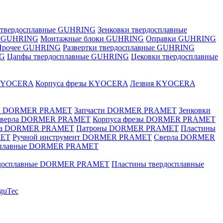
 твердосплавные GUHRING
Зенковки твердосплавные
е GUHRING
Монтажные блоки GUHRING
Оправки GUHRING
Прочее GUHRING
Развертки твердосплавные GUHRING
NG
Цапфы твердосплавные GUHRING
Цековки твердосплавные
KYOCERA
Корпуса фрезы KYOCERA
Лезвия KYOCERA
ки DORMER PRAMET
Запчасти DORMER PRAMET
Зенковки
 сверла DORMER PRAMET
Корпуса фрезы DORMER PRAMET
ка DORMER PRAMET
Патроны DORMER PRAMET
Пластины
MET
Ручной инструмент DORMER PRAMET
Сверла DORMER
осплавные DORMER PRAMET
рдосплавные DORMER PRAMET
Пластины твердосплавные
guTec