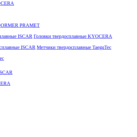
YOCERA
ые DORMER PRAMET
сплавные ISCAR
Головки твердосплавные KYOCERA
осплавные ISCAR
Метчики твердосплавные TaeguTec
ec
ISCAR
CERA