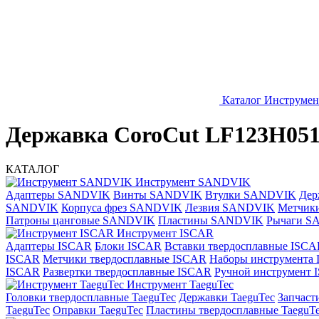
Каталог
Инструме
Державка CoroCut LF123H051
КАТАЛОГ
Инструмент SANDVIK
Адаптеры SANDVIK
Винты SANDVIK
Втулки SANDVIK
Дер
SANDVIK
Корпуса фрез SANDVIK
Лезвия SANDVIK
Метчик
Патроны цанговые SANDVIK
Пластины SANDVIK
Рычаги S
Инструмент ISCAR
Адаптеры ISCAR
Блоки ISCAR
Вставки твердосплавные ISCA
ISCAR
Метчики твердосплавные ISCAR
Наборы инструмента
ISCAR
Развертки твердосплавные ISCAR
Ручной инструмент
Инструмент TaeguTec
Головки твердосплавные TaeguTec
Державки TaeguTec
Запчаст
TaeguTec
Оправки TaeguTec
Пластины твердосплавные TaeguT