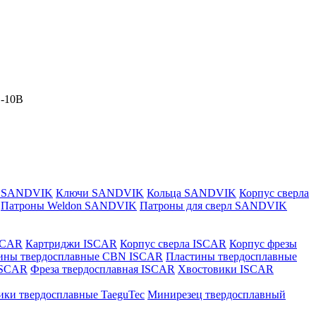
1-10B
и SANDVIK
Ключи SANDVIK
Кольца SANDVIK
Корпус сверла
Патроны Weldon SANDVIK
Патроны для сверл SANDVIK
SCAR
Картриджи ISCAR
Корпус сверла ISCAR
Корпус фрезы
ины твердосплавные CBN ISCAR
Пластины твердосплавные
 ISCAR
Фреза твердосплавная ISCAR
Хвостовики ISCAR
ики твердосплавные TaeguTec
Минирезец твердосплавный