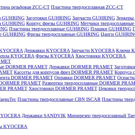
тина резьбовая ZCC-CT
Пластина твердосплавная ZCC-CT
ая GUHRING
Заготовки GUHRING
Запчасти GUHRING
Зенкеры
ла GUHRING
Корпус фрезы GUHRING
Метчики твердосплавны
ING
Пластины твердосплавные GUHRING
Плашки GUHRING
ные GUHRING
Фрезы твердосплавные GUHRING
Цанги GUHRI
е KYOCERA
Державки KYOCERA
Запчасти KYOCERA
Ключи 
верла KYOCERA
Фрезы KYOCERA
Хвостовики KYOCERA
AMET
вные DORMER PRAMET
Державки DORMER PRAMET
Заготов
RAMET
Кассеты для корпусов фрез DORMER PRAMET
Корпуса
умента DORMER PRAMET
Оправки DORMER PRAMET
Оснаст
ые DORMER PRAMET
Развертки твердосплавные DORMER PRA
MER PRAMET
Хвостовики DORMER PRAMET
Цековки тверд
aeguTec
Пластины твердосплавные CBN ISCAR
Пластины тве
 KYOCERA
Державки SANDVIK
Минирезец твердосплавный Tae
зы KYOCERA