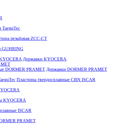
R
и TaeguTec
тина резьбовая ZCC-CT
ая GUHRING
е KYOCERA
Державки KYOCERA
AMET
вные DORMER PRAMET
Державки DORMER PRAMET
aeguTec
Пластины твердосплавные CBN ISCAR
 KYOCERA
зы KYOCERA
сплавные ISCAR
 DORMER PRAMET