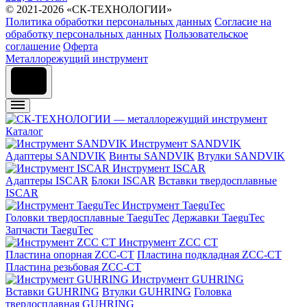
© 2021-2026 «СК-ТЕХНОЛОГИИ»
Политика обработки персональных данных
Согласие на
обработку персональных данных
Пользовательское
соглашение
Оферта
Металлорежущий инструмент
Каталог
Инструмент SANDVIK
Адаптеры SANDVIK
Винты SANDVIK
Втулки SANDVIK
Инструмент ISCAR
Адаптеры ISCAR
Блоки ISCAR
Вставки твердосплавные
ISCAR
Инструмент TaeguTec
Головки твердосплавные TaeguTec
Державки TaeguTec
Запчасти TaeguTec
Инструмент ZCС CT
Пластина опорная ZCC-CT
Пластина подкладная ZCC-CT
Пластина резьбовая ZCC-CT
Инструмент GUHRING
Вставки GUHRING
Втулки GUHRING
Головка
твердосплавная GUHRING