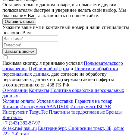
Оставляя отзыв о данном товаре, вы помогаете другим
пользователям быстрее и увереннее делать свой выбор. Мы
благодарим Вас за активность на нашем сайте.
Оставить отзыв
Укажите ваше имя и контактный номер и наши специалисты
позвонят Вам
Заказать звонок
Нажимая кнопку, я принимаю условия
Пользовательского
соглашения
,
Публичной оферты
и
Политики обработки
персональных данных
, даю согласие на обработку
персональных данных и подтверждаю акцепт оферты
в соответствии со ст. 438 ГК РФ.
О компании
Контакты
Политика обработки персональных
данных
Условия оплаты
Условия доставки
Гарантия на товар
Каталог
Инструмент SANDVIK
Инструмент ISCAR
Инструмент TaeguTec
Пластины твердосплавные
Бренды
Контакты
+7 (343) 382-57-97
sk-tek.ru@mail.ru
Екатеринбург, Сибирский тракт, 8Б, офис
222, 2-й этаж