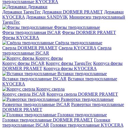
твердосплавные KYOCERA
Державки
Державки TaeguTec
Державки DORMER PRAMET
Державки
KYOCERA
Державки SANDVIK
Минирезец твердосплавный
TaeguTec
Фрезы твердосплавные
Фреза твердосплавная ISCAR
Фрезы DORMER PRAMET
Фрезы KYOCERA
Свёрла твердосплавные
Сверла DORMER PRAMET
Сверла KYOCERA
Сверла
твердосплавные ISCAR
Корпус фрезы
Корпус фрезы ISCAR
Корпус фрезы TaeguTec
Корпуса фрезы
DORMER PRAMET
Корпуса фрезы KYOCERA
Вставки твердосплавные
Вставки твердосплавные ISCAR
Вставки твердосплавные
KYOCERA
Корпус сверла
Корпус сверла ISCAR
Корпуса сверла DORMER PRAMET
Развертки твердосплавные
Развертки твердосплавные ISCAR
Развертки твердосплавные
DORMER PRAMET
Головки твердосплавные
Головки твердосплавные DORMER PRAMET
Головки
твердосплавные ISCAR
Головки твердосплавные KYOCERA