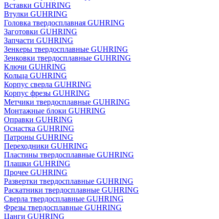
Вставки GUHRING
Втулки GUHRING
Головка твердосплавная GUHRING
Заготовки GUHRING
Запчасти GUHRING
Зенкеры твердосплавные GUHRING
Зенковки твердосплавные GUHRING
Ключи GUHRING
Кольца GUHRING
Корпус сверла GUHRING
Корпус фрезы GUHRING
Метчики твердосплавные GUHRING
Монтажные блоки GUHRING
Оправки GUHRING
Оснастка GUHRING
Патроны GUHRING
Переходники GUHRING
Пластины твердосплавные GUHRING
Плашки GUHRING
Прочее GUHRING
Развертки твердосплавные GUHRING
Раскатники твердосплавные GUHRING
Сверла твердосплавные GUHRING
Фрезы твердосплавные GUHRING
Цанги GUHRING