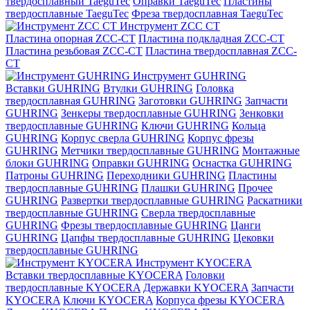
твердосплавный TaeguTec
Оправки TaeguTec
Пластины
твердосплавные TaeguTec
Фреза твердосплавная TaeguTec
Инструмент ZCС CT
Пластина опорная ZCC-CT
Пластина подкладная ZCC-CT
Пластина резьбовая ZCC-CT
Пластина твердосплавная ZCC-
CT
Инструмент GUHRING
Вставки GUHRING
Втулки GUHRING
Головка
твердосплавная GUHRING
Заготовки GUHRING
Запчасти
GUHRING
Зенкеры твердосплавные GUHRING
Зенковки
твердосплавные GUHRING
Ключи GUHRING
Кольца
GUHRING
Корпус сверла GUHRING
Корпус фрезы
GUHRING
Метчики твердосплавные GUHRING
Монтажные
блоки GUHRING
Оправки GUHRING
Оснастка GUHRING
Патроны GUHRING
Переходники GUHRING
Пластины
твердосплавные GUHRING
Плашки GUHRING
Прочее
GUHRING
Развертки твердосплавные GUHRING
Раскатники
твердосплавные GUHRING
Сверла твердосплавные
GUHRING
Фрезы твердосплавные GUHRING
Цанги
GUHRING
Цапфы твердосплавные GUHRING
Цековки
твердосплавные GUHRING
Инструмент KYOCERA
Вставки твердосплавные KYOCERA
Головки
твердосплавные KYOCERA
Державки KYOCERA
Запчасти
KYOCERA
Ключи KYOCERA
Корпуса фрезы KYOCERA