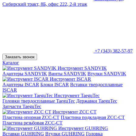
Сибирский тракт, 8Б, офис 222, 2-й этаж
+7 (343) 382-57-97
Заказать звонок
Каталог
Инструмент SANDVIK
Адаптеры SANDVIK
Винты SANDVIK
Втулки SANDVIK
Инструмент ISCAR
Адаптеры ISCAR
Блоки ISCAR
Вставки твердосплавные
ISCAR
Инструмент TaeguTec
Головки твердосплавные TaeguTec
Державки TaeguTec
Запчасти TaeguTec
Инструмент ZCС CT
Пластина опорная ZCC-CT
Пластина подкладная ZCC-CT
Пластина резьбовая ZCC-CT
Инструмент GUHRING
Вставки GUHRING
Втулки GUHRING
Головка