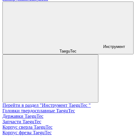
Инструмент
TaeguTec
Перейти в раздел "Инструмент TaeguTec "
Головки твердосплавные TaeguTec
Державки TaeguTec
Запчасти TaeguTec
Корпус сверла TaeguTec
Корпус фрезы TaeguTec