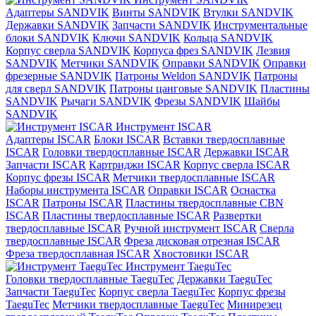
Адаптеры SANDVIK
Винты SANDVIK
Втулки SANDVIK
Державки SANDVIK
Запчасти SANDVIK
Инструментальные
блоки SANDVIK
Ключи SANDVIK
Кольца SANDVIK
Корпус сверла SANDVIK
Корпуса фрез SANDVIK
Лезвия
SANDVIK
Метчики SANDVIK
Оправки SANDVIK
Оправки
фрезерные SANDVIK
Патроны Weldon SANDVIK
Патроны
для сверл SANDVIK
Патроны цанговые SANDVIK
Пластины
SANDVIK
Рычаги SANDVIK
Фрезы SANDVIK
Шайбы
SANDVIK
Инструмент ISCAR
Адаптеры ISCAR
Блоки ISCAR
Вставки твердосплавные
ISCAR
Головки твердосплавные ISCAR
Державки ISCAR
Запчасти ISCAR
Картриджи ISCAR
Корпус сверла ISCAR
Корпус фрезы ISCAR
Метчики твердосплавные ISCAR
Наборы инструмента ISCAR
Оправки ISCAR
Оснастка
ISCAR
Патроны ISCAR
Пластины твердосплавные CBN
ISCAR
Пластины твердосплавные ISCAR
Развертки
твердосплавные ISCAR
Ручной инструмент ISCAR
Сверла
твердосплавные ISCAR
Фреза дисковая отрезная ISCAR
Фреза твердосплавная ISCAR
Хвостовики ISCAR
Инструмент TaeguTec
Головки твердосплавные TaeguTec
Державки TaeguTec
Запчасти TaeguTec
Корпус сверла TaeguTec
Корпус фрезы
TaeguTec
Метчики твердосплавные TaeguTec
Минирезец