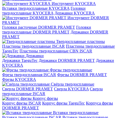
Инструмент KYOCERA
Вставки твердосплавные KYOCERA
Головки
твердосплавные KYOCERA
Державки KYOCERA
Инструмент DORMER
PRAMET
Головки расточные DORMER PRAMET
Головки
твердосплавные DORMER PRAMET
Державки DORMER
PRAMET
Твердосплавные пластины
Пластины твердосплавные ISCAR
Пластины твердосплавные
TaeguTec
Пластины твердосплавные CBN ISCAR
Державки
Державки TaeguTec
Державки DORMER PRAMET
Державки
KYOCERA
Фрезы твердосплавные
Фреза твердосплавная ISCAR
Фрезы DORMER PRAMET
Фрезы KYOCERA
Свёрла твердосплавные
Сверла DORMER PRAMET
Сверла KYOCERA
Сверла
твердосплавные ISCAR
Корпус фрезы
Корпус фрезы ISCAR
Корпус фрезы TaeguTec
Корпуса фрезы
DORMER PRAMET
Вставки твердосплавные
Вставки твердосплавные ISCAR
Вставки твердосплавные