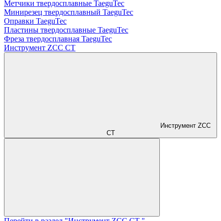
Метчики твердосплавные TaeguTec
Минирезец твердосплавный TaeguTec
Оправки TaeguTec
Пластины твердосплавные TaeguTec
Фреза твердосплавная TaeguTec
Инструмент ZCС CT
Инструмент ZCС
CT
Перейти в раздел "Инструмент ZCС CT "