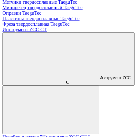
Метчики твердосплавные TaeguTec
Минирезец твердосплавный TaeguTec
Оправки TaeguTec
Пластины твердосплавные TaeguTec
Фреза твердосплавная TaeguTec
Инструмент ZCС CT
Инструмент ZCС
CT
Перейти в раздел "Инструмент ZCС CT "