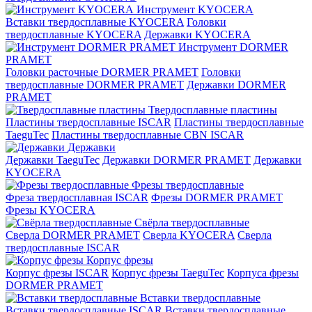
Инструмент KYOCERA
Вставки твердосплавные KYOCERA
Головки
твердосплавные KYOCERA
Державки KYOCERA
Инструмент DORMER
PRAMET
Головки расточные DORMER PRAMET
Головки
твердосплавные DORMER PRAMET
Державки DORMER
PRAMET
Твердосплавные пластины
Пластины твердосплавные ISCAR
Пластины твердосплавные
TaeguTec
Пластины твердосплавные CBN ISCAR
Державки
Державки TaeguTec
Державки DORMER PRAMET
Державки
KYOCERA
Фрезы твердосплавные
Фреза твердосплавная ISCAR
Фрезы DORMER PRAMET
Фрезы KYOCERA
Свёрла твердосплавные
Сверла DORMER PRAMET
Сверла KYOCERA
Сверла
твердосплавные ISCAR
Корпус фрезы
Корпус фрезы ISCAR
Корпус фрезы TaeguTec
Корпуса фрезы
DORMER PRAMET
Вставки твердосплавные
Вставки твердосплавные ISCAR
Вставки твердосплавные