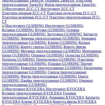
твердосплавный TaeguTec
Оправки TaeguTec
Пластины
твердосплавные TaeguTec
Фреза твердосплавная TaeguTec
Инструмент ZCС CT
Пластина опорная ZCC-CT
Пластина подкладная ZCC-CT
Пластина резьбовая ZCC-CT
Пластина твердосплавная ZCC-
CT
Инструмент GUHRING
Вставки GUHRING
Втулки GUHRING
Головка
твердосплавная GUHRING
Заготовки GUHRING
Запчасти
GUHRING
Зенкеры твердосплавные GUHRING
Зенковки
твердосплавные GUHRING
Ключи GUHRING
Кольца
GUHRING
Корпус сверла GUHRING
Корпус фрезы
GUHRING
Метчики твердосплавные GUHRING
Монтажные
блоки GUHRING
Оправки GUHRING
Оснастка GUHRING
Патроны GUHRING
Переходники GUHRING
Пластины
твердосплавные GUHRING
Плашки GUHRING
Прочее
GUHRING
Развертки твердосплавные GUHRING
Раскатники
твердосплавные GUHRING
Сверла твердосплавные
GUHRING
Фрезы твердосплавные GUHRING
Цанги
GUHRING
Цапфы твердосплавные GUHRING
Цековки
твердосплавные GUHRING
Инструмент KYOCERA
Вставки твердосплавные KYOCERA
Головки
твердосплавные KYOCERA
Державки KYOCERA
Запчасти
KYOCERA
Ключи KYOCERA
Корпуса фрезы KYOCERA