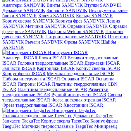
Адаптеры SANDVIK
Винты SANDVIK
Втулки SANDVIK
Державки SANDVIK
Запчасти SANDVIK
Инструментальные
блоки SANDVIK
Ключи SANDVIK
Кольца SANDVIK
Корпус сверла SANDVIK
Корпуса фрез SANDVIK
Лезвия
SANDVIK
Метчики SANDVIK
Оправки SANDVIK
Оправки
фрезерные SANDVIK
Патроны Weldon SANDVIK
Патроны
для сверл SANDVIK
Патроны цанговые SANDVIK
Пластины
SANDVIK
Рычаги SANDVIK
Фрезы SANDVIK
Шайбы
SANDVIK
Инструмент ISCAR
Адаптеры ISCAR
Блоки ISCAR
Вставки твердосплавные
ISCAR
Головки твердосплавные ISCAR
Державки ISCAR
Запчасти ISCAR
Картриджи ISCAR
Корпус сверла ISCAR
Корпус фрезы ISCAR
Метчики твердосплавные ISCAR
Наборы инструмента ISCAR
Оправки ISCAR
Оснастка
ISCAR
Патроны ISCAR
Пластины твердосплавные CBN
ISCAR
Пластины твердосплавные ISCAR
Развертки
твердосплавные ISCAR
Ручной инструмент ISCAR
Сверла
твердосплавные ISCAR
Фреза дисковая отрезная ISCAR
Фреза твердосплавная ISCAR
Хвостовики ISCAR
Инструмент TaeguTec
Головки твердосплавные TaeguTec
Державки TaeguTec
Запчасти TaeguTec
Корпус сверла TaeguTec
Корпус фрезы
TaeguTec
Метчики твердосплавные TaeguTec
Минирезец