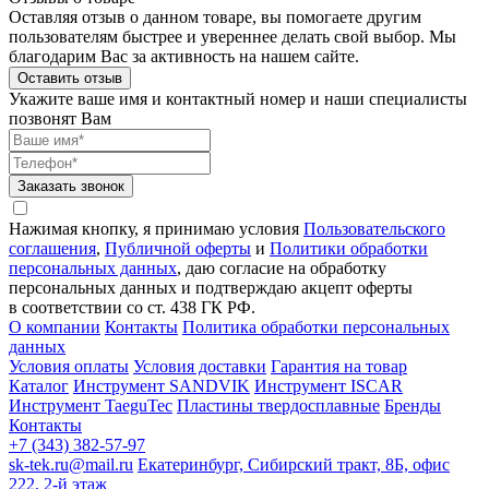
Оставляя отзыв о данном товаре, вы помогаете другим
пользователям быстрее и увереннее делать свой выбор. Мы
благодарим Вас за активность на нашем сайте.
Оставить отзыв
Укажите ваше имя и контактный номер и наши специалисты
позвонят Вам
Заказать звонок
Нажимая кнопку, я принимаю условия
Пользовательского
соглашения
,
Публичной оферты
и
Политики обработки
персональных данных
, даю согласие на обработку
персональных данных и подтверждаю акцепт оферты
в соответствии со ст. 438 ГК РФ.
О компании
Контакты
Политика обработки персональных
данных
Условия оплаты
Условия доставки
Гарантия на товар
Каталог
Инструмент SANDVIK
Инструмент ISCAR
Инструмент TaeguTec
Пластины твердосплавные
Бренды
Контакты
+7 (343) 382-57-97
sk-tek.ru@mail.ru
Екатеринбург, Сибирский тракт, 8Б, офис
222, 2-й этаж