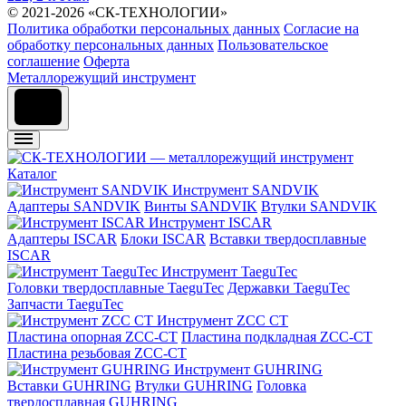
© 2021-2026 «СК-ТЕХНОЛОГИИ»
Политика обработки персональных данных
Согласие на
обработку персональных данных
Пользовательское
соглашение
Оферта
Металлорежущий инструмент
Каталог
Инструмент SANDVIK
Адаптеры SANDVIK
Винты SANDVIK
Втулки SANDVIK
Инструмент ISCAR
Адаптеры ISCAR
Блоки ISCAR
Вставки твердосплавные
ISCAR
Инструмент TaeguTec
Головки твердосплавные TaeguTec
Державки TaeguTec
Запчасти TaeguTec
Инструмент ZCС CT
Пластина опорная ZCC-CT
Пластина подкладная ZCC-CT
Пластина резьбовая ZCC-CT
Инструмент GUHRING
Вставки GUHRING
Втулки GUHRING
Головка
твердосплавная GUHRING