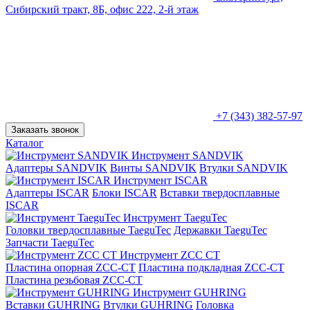
Сибирский тракт, 8Б, офис 222, 2-й этаж
+7 (343) 382-57-97
Заказать звонок
Каталог
Инструмент SANDVIK
Адаптеры SANDVIK
Винты SANDVIK
Втулки SANDVIK
Инструмент ISCAR
Адаптеры ISCAR
Блоки ISCAR
Вставки твердосплавные
ISCAR
Инструмент TaeguTec
Головки твердосплавные TaeguTec
Державки TaeguTec
Запчасти TaeguTec
Инструмент ZCС CT
Пластина опорная ZCC-CT
Пластина подкладная ZCC-CT
Пластина резьбовая ZCC-CT
Инструмент GUHRING
Вставки GUHRING
Втулки GUHRING
Головка