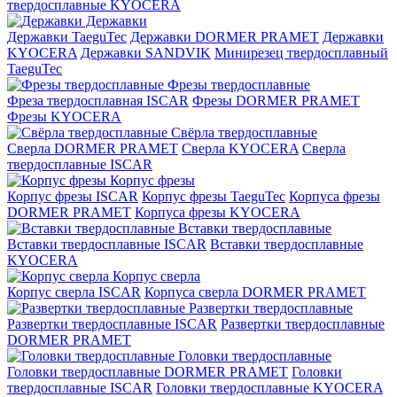
твердосплавные KYOCERA
Державки
Державки TaeguTec
Державки DORMER PRAMET
Державки
KYOCERA
Державки SANDVIK
Минирезец твердосплавный
TaeguTec
Фрезы твердосплавные
Фреза твердосплавная ISCAR
Фрезы DORMER PRAMET
Фрезы KYOCERA
Свёрла твердосплавные
Сверла DORMER PRAMET
Сверла KYOCERA
Сверла
твердосплавные ISCAR
Корпус фрезы
Корпус фрезы ISCAR
Корпус фрезы TaeguTec
Корпуса фрезы
DORMER PRAMET
Корпуса фрезы KYOCERA
Вставки твердосплавные
Вставки твердосплавные ISCAR
Вставки твердосплавные
KYOCERA
Корпус сверла
Корпус сверла ISCAR
Корпуса сверла DORMER PRAMET
Развертки твердосплавные
Развертки твердосплавные ISCAR
Развертки твердосплавные
DORMER PRAMET
Головки твердосплавные
Головки твердосплавные DORMER PRAMET
Головки
твердосплавные ISCAR
Головки твердосплавные KYOCERA