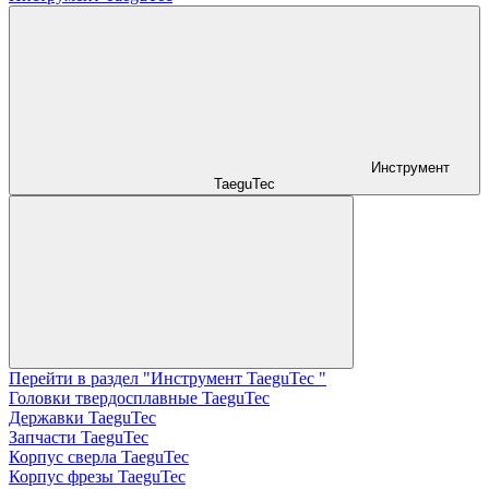
Инструмент
TaeguTec
Перейти в раздел "Инструмент TaeguTec "
Головки твердосплавные TaeguTec
Державки TaeguTec
Запчасти TaeguTec
Корпус сверла TaeguTec
Корпус фрезы TaeguTec