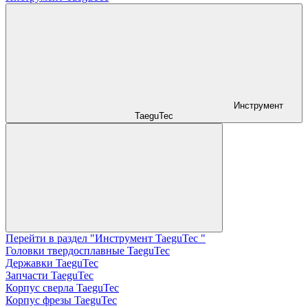
Инструмент
TaeguTec
Перейти в раздел "Инструмент TaeguTec "
Головки твердосплавные TaeguTec
Державки TaeguTec
Запчасти TaeguTec
Корпус сверла TaeguTec
Корпус фрезы TaeguTec