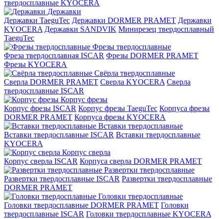
твердосплавные KYOCERA
Державки
Державки TaeguTec
Державки DORMER PRAMET
Державки
KYOCERA
Державки SANDVIK
Минирезец твердосплавный
TaeguTec
Фрезы твердосплавные
Фреза твердосплавная ISCAR
Фрезы DORMER PRAMET
Фрезы KYOCERA
Свёрла твердосплавные
Сверла DORMER PRAMET
Сверла KYOCERA
Сверла
твердосплавные ISCAR
Корпус фрезы
Корпус фрезы ISCAR
Корпус фрезы TaeguTec
Корпуса фрезы
DORMER PRAMET
Корпуса фрезы KYOCERA
Вставки твердосплавные
Вставки твердосплавные ISCAR
Вставки твердосплавные
KYOCERA
Корпус сверла
Корпус сверла ISCAR
Корпуса сверла DORMER PRAMET
Развертки твердосплавные
Развертки твердосплавные ISCAR
Развертки твердосплавные
DORMER PRAMET
Головки твердосплавные
Головки твердосплавные DORMER PRAMET
Головки
твердосплавные ISCAR
Головки твердосплавные KYOCERA