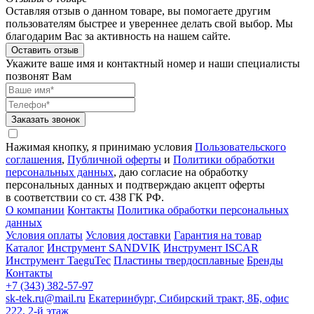
Оставляя отзыв о данном товаре, вы помогаете другим
пользователям быстрее и увереннее делать свой выбор. Мы
благодарим Вас за активность на нашем сайте.
Оставить отзыв
Укажите ваше имя и контактный номер и наши специалисты
позвонят Вам
Заказать звонок
Нажимая кнопку, я принимаю условия
Пользовательского
соглашения
,
Публичной оферты
и
Политики обработки
персональных данных
, даю согласие на обработку
персональных данных и подтверждаю акцепт оферты
в соответствии со ст. 438 ГК РФ.
О компании
Контакты
Политика обработки персональных
данных
Условия оплаты
Условия доставки
Гарантия на товар
Каталог
Инструмент SANDVIK
Инструмент ISCAR
Инструмент TaeguTec
Пластины твердосплавные
Бренды
Контакты
+7 (343) 382-57-97
sk-tek.ru@mail.ru
Екатеринбург, Сибирский тракт, 8Б, офис
222, 2-й этаж