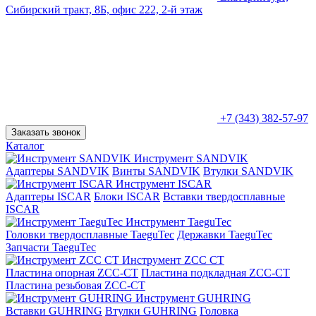
Сибирский тракт, 8Б, офис 222, 2-й этаж
+7 (343) 382-57-97
Заказать звонок
Каталог
Инструмент SANDVIK
Адаптеры SANDVIK
Винты SANDVIK
Втулки SANDVIK
Инструмент ISCAR
Адаптеры ISCAR
Блоки ISCAR
Вставки твердосплавные
ISCAR
Инструмент TaeguTec
Головки твердосплавные TaeguTec
Державки TaeguTec
Запчасти TaeguTec
Инструмент ZCС CT
Пластина опорная ZCC-CT
Пластина подкладная ZCC-CT
Пластина резьбовая ZCC-CT
Инструмент GUHRING
Вставки GUHRING
Втулки GUHRING
Головка