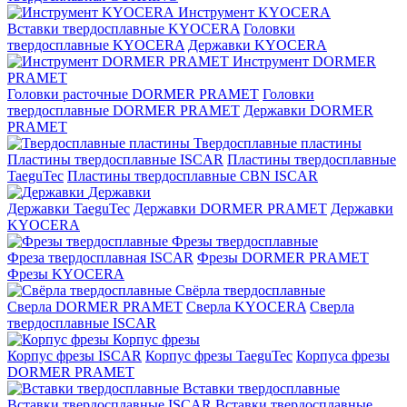
Инструмент KYOCERA
Вставки твердосплавные KYOCERA
Головки
твердосплавные KYOCERA
Державки KYOCERA
Инструмент DORMER
PRAMET
Головки расточные DORMER PRAMET
Головки
твердосплавные DORMER PRAMET
Державки DORMER
PRAMET
Твердосплавные пластины
Пластины твердосплавные ISCAR
Пластины твердосплавные
TaeguTec
Пластины твердосплавные CBN ISCAR
Державки
Державки TaeguTec
Державки DORMER PRAMET
Державки
KYOCERA
Фрезы твердосплавные
Фреза твердосплавная ISCAR
Фрезы DORMER PRAMET
Фрезы KYOCERA
Свёрла твердосплавные
Сверла DORMER PRAMET
Сверла KYOCERA
Сверла
твердосплавные ISCAR
Корпус фрезы
Корпус фрезы ISCAR
Корпус фрезы TaeguTec
Корпуса фрезы
DORMER PRAMET
Вставки твердосплавные
Вставки твердосплавные ISCAR
Вставки твердосплавные