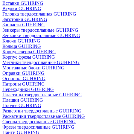
Вставки GUHRING
Втулки GUHRING
Головка твердосплавная GUHRING
Заготовки GUHRING
Запчасти GUHRING
Зенкеры твердосплавные GUHRING
Зенковки твердосплавные GUHRING
Ключи GUHRING
Кольца GUHRING
Корпус сверла GUHRING
Корпус фрезы GUHRING
Метчики твердосплавные GUHRING
Монтажные блоки GUHRING
Оправки GUHRING
Оснастка GUHRING
Патроны GUHRING
Переходники GUHRING
Пластины твердосплавные GUHRING
Плашки GUHRING
Прочее GUHRING
Развертки твердосплавные GUHRING
Раскатники твердосплавные GUHRING
Сверла твердосплавные GUHRING
Фрезы твердосплавные GUHRING
Цанги GUHRING