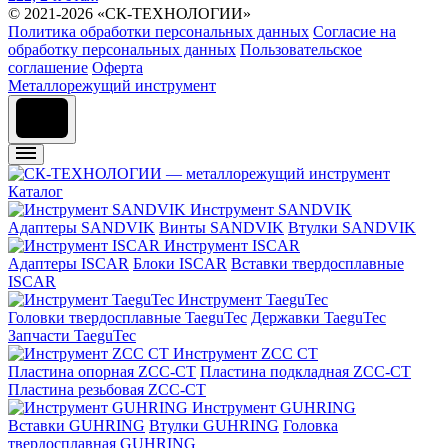
© 2021-2026 «СК-ТЕХНОЛОГИИ»
Политика обработки персональных данных
Согласие на
обработку персональных данных
Пользовательское
соглашение
Оферта
Металлорежущий инструмент
Каталог
Инструмент SANDVIK
Адаптеры SANDVIK
Винты SANDVIK
Втулки SANDVIK
Инструмент ISCAR
Адаптеры ISCAR
Блоки ISCAR
Вставки твердосплавные
ISCAR
Инструмент TaeguTec
Головки твердосплавные TaeguTec
Державки TaeguTec
Запчасти TaeguTec
Инструмент ZCС CT
Пластина опорная ZCC-CT
Пластина подкладная ZCC-CT
Пластина резьбовая ZCC-CT
Инструмент GUHRING
Вставки GUHRING
Втулки GUHRING
Головка
твердосплавная GUHRING