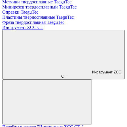
Метчики твердосплавные TaeguTec
Минирезец твердосплавный TaeguTec
Оправки TaeguTec
Пластины твердосплавные TaeguTec
Фреза твердосплавная TaeguTec
Инструмент ZCС CT
Инструмент ZCС
CT
Перейти в раздел "Инструмент ZCС CT "