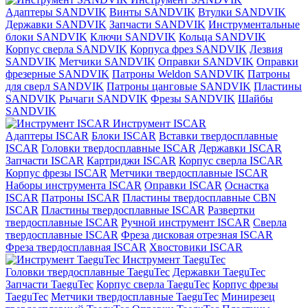
Адаптеры SANDVIK
Винты SANDVIK
Втулки SANDVIK
Державки SANDVIK
Запчасти SANDVIK
Инструментальные
блоки SANDVIK
Ключи SANDVIK
Кольца SANDVIK
Корпус сверла SANDVIK
Корпуса фрез SANDVIK
Лезвия
SANDVIK
Метчики SANDVIK
Оправки SANDVIK
Оправки
фрезерные SANDVIK
Патроны Weldon SANDVIK
Патроны
для сверл SANDVIK
Патроны цанговые SANDVIK
Пластины
SANDVIK
Рычаги SANDVIK
Фрезы SANDVIK
Шайбы
SANDVIK
Инструмент ISCAR
Адаптеры ISCAR
Блоки ISCAR
Вставки твердосплавные
ISCAR
Головки твердосплавные ISCAR
Державки ISCAR
Запчасти ISCAR
Картриджи ISCAR
Корпус сверла ISCAR
Корпус фрезы ISCAR
Метчики твердосплавные ISCAR
Наборы инструмента ISCAR
Оправки ISCAR
Оснастка
ISCAR
Патроны ISCAR
Пластины твердосплавные CBN
ISCAR
Пластины твердосплавные ISCAR
Развертки
твердосплавные ISCAR
Ручной инструмент ISCAR
Сверла
твердосплавные ISCAR
Фреза дисковая отрезная ISCAR
Фреза твердосплавная ISCAR
Хвостовики ISCAR
Инструмент TaeguTec
Головки твердосплавные TaeguTec
Державки TaeguTec
Запчасти TaeguTec
Корпус сверла TaeguTec
Корпус фрезы
TaeguTec
Метчики твердосплавные TaeguTec
Минирезец