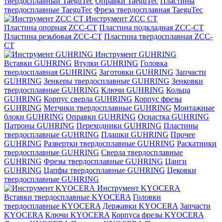
твердосплавный TaeguTec
Оправки TaeguTec
Пластины
твердосплавные TaeguTec
Фреза твердосплавная TaeguTec
Инструмент ZCС CT
Пластина опорная ZCC-CT
Пластина подкладная ZCC-CT
Пластина резьбовая ZCC-CT
Пластина твердосплавная ZCC-
CT
Инструмент GUHRING
Вставки GUHRING
Втулки GUHRING
Головка
твердосплавная GUHRING
Заготовки GUHRING
Запчасти
GUHRING
Зенкеры твердосплавные GUHRING
Зенковки
твердосплавные GUHRING
Ключи GUHRING
Кольца
GUHRING
Корпус сверла GUHRING
Корпус фрезы
GUHRING
Метчики твердосплавные GUHRING
Монтажные
блоки GUHRING
Оправки GUHRING
Оснастка GUHRING
Патроны GUHRING
Переходники GUHRING
Пластины
твердосплавные GUHRING
Плашки GUHRING
Прочее
GUHRING
Развертки твердосплавные GUHRING
Раскатники
твердосплавные GUHRING
Сверла твердосплавные
GUHRING
Фрезы твердосплавные GUHRING
Цанги
GUHRING
Цапфы твердосплавные GUHRING
Цековки
твердосплавные GUHRING
Инструмент KYOCERA
Вставки твердосплавные KYOCERA
Головки
твердосплавные KYOCERA
Державки KYOCERA
Запчасти
KYOCERA
Ключи KYOCERA
Корпуса фрезы KYOCERA