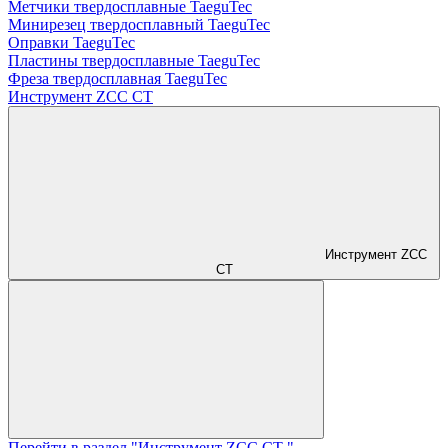
Метчики твердосплавные TaeguTec
Минирезец твердосплавный TaeguTec
Оправки TaeguTec
Пластины твердосплавные TaeguTec
Фреза твердосплавная TaeguTec
Инструмент ZCС CT
Инструмент ZCС
CT
Перейти в раздел "Инструмент ZCС CT "