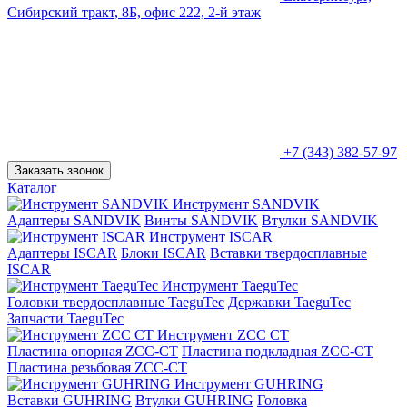
Сибирский тракт, 8Б, офис 222, 2-й этаж
+7 (343) 382-57-97
Заказать звонок
Каталог
Инструмент SANDVIK
Адаптеры SANDVIK
Винты SANDVIK
Втулки SANDVIK
Инструмент ISCAR
Адаптеры ISCAR
Блоки ISCAR
Вставки твердосплавные
ISCAR
Инструмент TaeguTec
Головки твердосплавные TaeguTec
Державки TaeguTec
Запчасти TaeguTec
Инструмент ZCС CT
Пластина опорная ZCC-CT
Пластина подкладная ZCC-CT
Пластина резьбовая ZCC-CT
Инструмент GUHRING
Вставки GUHRING
Втулки GUHRING
Головка