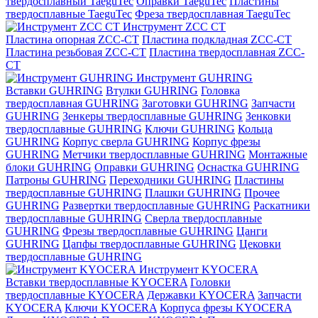
твердосплавный TaeguTec
Оправки TaeguTec
Пластины
твердосплавные TaeguTec
Фреза твердосплавная TaeguTec
Инструмент ZCС CT
Пластина опорная ZCC-CT
Пластина подкладная ZCC-CT
Пластина резьбовая ZCC-CT
Пластина твердосплавная ZCC-
CT
Инструмент GUHRING
Вставки GUHRING
Втулки GUHRING
Головка
твердосплавная GUHRING
Заготовки GUHRING
Запчасти
GUHRING
Зенкеры твердосплавные GUHRING
Зенковки
твердосплавные GUHRING
Ключи GUHRING
Кольца
GUHRING
Корпус сверла GUHRING
Корпус фрезы
GUHRING
Метчики твердосплавные GUHRING
Монтажные
блоки GUHRING
Оправки GUHRING
Оснастка GUHRING
Патроны GUHRING
Переходники GUHRING
Пластины
твердосплавные GUHRING
Плашки GUHRING
Прочее
GUHRING
Развертки твердосплавные GUHRING
Раскатники
твердосплавные GUHRING
Сверла твердосплавные
GUHRING
Фрезы твердосплавные GUHRING
Цанги
GUHRING
Цапфы твердосплавные GUHRING
Цековки
твердосплавные GUHRING
Инструмент KYOCERA
Вставки твердосплавные KYOCERA
Головки
твердосплавные KYOCERA
Державки KYOCERA
Запчасти
KYOCERA
Ключи KYOCERA
Корпуса фрезы KYOCERA