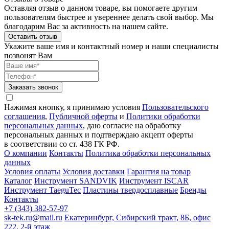
Оставляя отзыв о данном товаре, вы помогаете другим
пользователям быстрее и увереннее делать свой выбор. Мы
благодарим Вас за активность на нашем сайте.
Оставить отзыв
Укажите ваше имя и контактный номер и наши специалисты
позвонят Вам
Заказать звонок
Нажимая кнопку, я принимаю условия
Пользовательского
соглашения
,
Публичной оферты
и
Политики обработки
персональных данных
, даю согласие на обработку
персональных данных и подтверждаю акцепт оферты
в соответствии со ст. 438 ГК РФ.
О компании
Контакты
Политика обработки персональных
данных
Условия оплаты
Условия доставки
Гарантия на товар
Каталог
Инструмент SANDVIK
Инструмент ISCAR
Инструмент TaeguTec
Пластины твердосплавные
Бренды
Контакты
+7 (343) 382-57-97
sk-tek.ru@mail.ru
Екатеринбург, Сибирский тракт, 8Б, офис
222, 2-й этаж