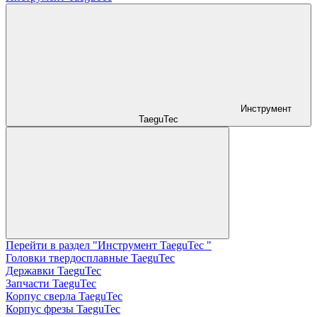
Инструмент
TaeguTec
Перейти в раздел "Инструмент TaeguTec "
Головки твердосплавные TaeguTec
Державки TaeguTec
Запчасти TaeguTec
Корпус сверла TaeguTec
Корпус фрезы TaeguTec