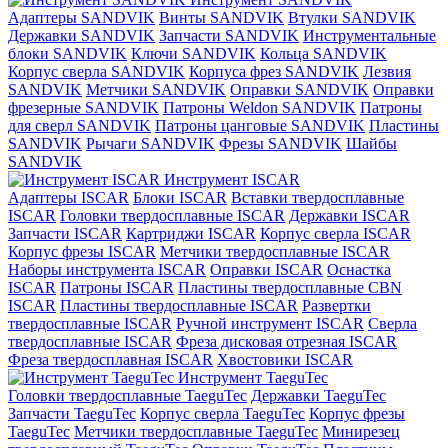
Адаптеры SANDVIK
Винты SANDVIK
Втулки SANDVIK
Державки SANDVIK
Запчасти SANDVIK
Инструментальные
блоки SANDVIK
Ключи SANDVIK
Кольца SANDVIK
Корпус сверла SANDVIK
Корпуса фрез SANDVIK
Лезвия
SANDVIK
Метчики SANDVIK
Оправки SANDVIK
Оправки
фрезерные SANDVIK
Патроны Weldon SANDVIK
Патроны
для сверл SANDVIK
Патроны цанговые SANDVIK
Пластины
SANDVIK
Рычаги SANDVIK
Фрезы SANDVIK
Шайбы
SANDVIK
Инструмент ISCAR
Адаптеры ISCAR
Блоки ISCAR
Вставки твердосплавные
ISCAR
Головки твердосплавные ISCAR
Державки ISCAR
Запчасти ISCAR
Картриджи ISCAR
Корпус сверла ISCAR
Корпус фрезы ISCAR
Метчики твердосплавные ISCAR
Наборы инструмента ISCAR
Оправки ISCAR
Оснастка
ISCAR
Патроны ISCAR
Пластины твердосплавные CBN
ISCAR
Пластины твердосплавные ISCAR
Развертки
твердосплавные ISCAR
Ручной инструмент ISCAR
Сверла
твердосплавные ISCAR
Фреза дисковая отрезная ISCAR
Фреза твердосплавная ISCAR
Хвостовики ISCAR
Инструмент TaeguTec
Головки твердосплавные TaeguTec
Державки TaeguTec
Запчасти TaeguTec
Корпус сверла TaeguTec
Корпус фрезы
TaeguTec
Метчики твердосплавные TaeguTec
Минирезец