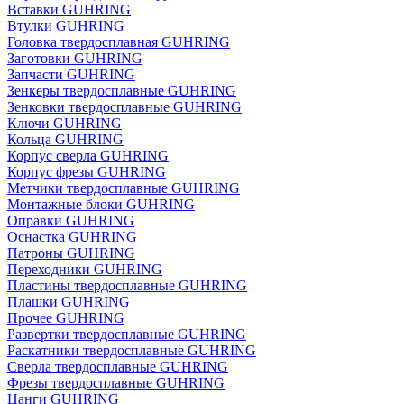
Вставки GUHRING
Втулки GUHRING
Головка твердосплавная GUHRING
Заготовки GUHRING
Запчасти GUHRING
Зенкеры твердосплавные GUHRING
Зенковки твердосплавные GUHRING
Ключи GUHRING
Кольца GUHRING
Корпус сверла GUHRING
Корпус фрезы GUHRING
Метчики твердосплавные GUHRING
Монтажные блоки GUHRING
Оправки GUHRING
Оснастка GUHRING
Патроны GUHRING
Переходники GUHRING
Пластины твердосплавные GUHRING
Плашки GUHRING
Прочее GUHRING
Развертки твердосплавные GUHRING
Раскатники твердосплавные GUHRING
Сверла твердосплавные GUHRING
Фрезы твердосплавные GUHRING
Цанги GUHRING