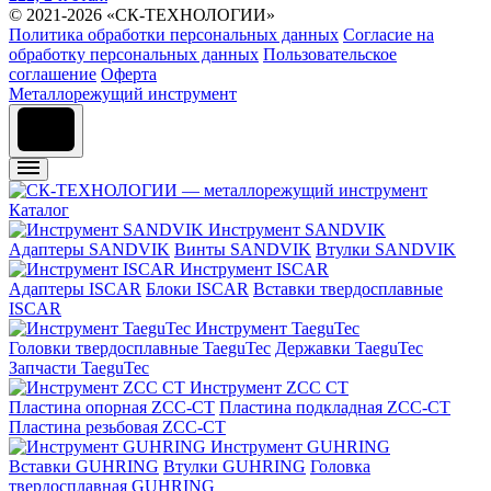
© 2021-2026 «СК-ТЕХНОЛОГИИ»
Политика обработки персональных данных
Согласие на
обработку персональных данных
Пользовательское
соглашение
Оферта
Металлорежущий инструмент
Каталог
Инструмент SANDVIK
Адаптеры SANDVIK
Винты SANDVIK
Втулки SANDVIK
Инструмент ISCAR
Адаптеры ISCAR
Блоки ISCAR
Вставки твердосплавные
ISCAR
Инструмент TaeguTec
Головки твердосплавные TaeguTec
Державки TaeguTec
Запчасти TaeguTec
Инструмент ZCС CT
Пластина опорная ZCC-CT
Пластина подкладная ZCC-CT
Пластина резьбовая ZCC-CT
Инструмент GUHRING
Вставки GUHRING
Втулки GUHRING
Головка
твердосплавная GUHRING