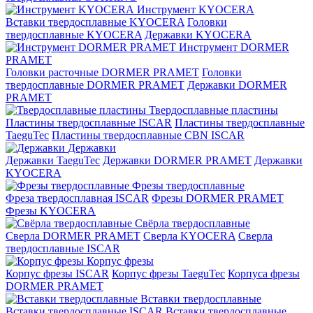
Инструмент KYOCERA
Вставки твердосплавные KYOCERA
Головки
твердосплавные KYOCERA
Державки KYOCERA
Инструмент DORMER
PRAMET
Головки расточные DORMER PRAMET
Головки
твердосплавные DORMER PRAMET
Державки DORMER
PRAMET
Твердосплавные пластины
Пластины твердосплавные ISCAR
Пластины твердосплавные
TaeguTec
Пластины твердосплавные CBN ISCAR
Державки
Державки TaeguTec
Державки DORMER PRAMET
Державки
KYOCERA
Фрезы твердосплавные
Фреза твердосплавная ISCAR
Фрезы DORMER PRAMET
Фрезы KYOCERA
Свёрла твердосплавные
Сверла DORMER PRAMET
Сверла KYOCERA
Сверла
твердосплавные ISCAR
Корпус фрезы
Корпус фрезы ISCAR
Корпус фрезы TaeguTec
Корпуса фрезы
DORMER PRAMET
Вставки твердосплавные
Вставки твердосплавные ISCAR
Вставки твердосплавные