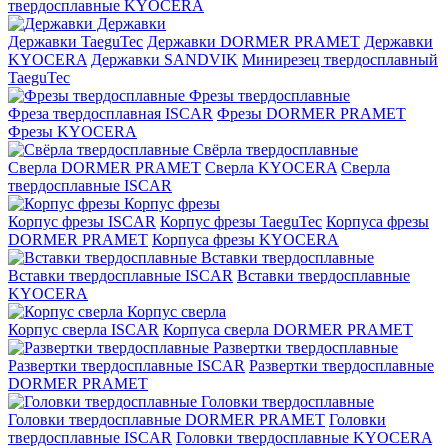
твердосплавные KYOCERA
Державки
Державки TaeguTec
Державки DORMER PRAMET
Державки
KYOCERA
Державки SANDVIK
Минирезец твердосплавный
TaeguTec
Фрезы твердосплавные
Фреза твердосплавная ISCAR
Фрезы DORMER PRAMET
Фрезы KYOCERA
Свёрла твердосплавные
Сверла DORMER PRAMET
Сверла KYOCERA
Сверла
твердосплавные ISCAR
Корпус фрезы
Корпус фрезы ISCAR
Корпус фрезы TaeguTec
Корпуса фрезы
DORMER PRAMET
Корпуса фрезы KYOCERA
Вставки твердосплавные
Вставки твердосплавные ISCAR
Вставки твердосплавные
KYOCERA
Корпус сверла
Корпус сверла ISCAR
Корпуса сверла DORMER PRAMET
Развертки твердосплавные
Развертки твердосплавные ISCAR
Развертки твердосплавные
DORMER PRAMET
Головки твердосплавные
Головки твердосплавные DORMER PRAMET
Головки
твердосплавные ISCAR
Головки твердосплавные KYOCERA