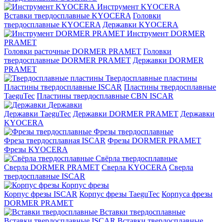
Инструмент KYOCERA
Вставки твердосплавные KYOCERA
Головки
твердосплавные KYOCERA
Державки KYOCERA
Инструмент DORMER
PRAMET
Головки расточные DORMER PRAMET
Головки
твердосплавные DORMER PRAMET
Державки DORMER
PRAMET
Твердосплавные пластины
Пластины твердосплавные ISCAR
Пластины твердосплавные
TaeguTec
Пластины твердосплавные CBN ISCAR
Державки
Державки TaeguTec
Державки DORMER PRAMET
Державки
KYOCERA
Фрезы твердосплавные
Фреза твердосплавная ISCAR
Фрезы DORMER PRAMET
Фрезы KYOCERA
Свёрла твердосплавные
Сверла DORMER PRAMET
Сверла KYOCERA
Сверла
твердосплавные ISCAR
Корпус фрезы
Корпус фрезы ISCAR
Корпус фрезы TaeguTec
Корпуса фрезы
DORMER PRAMET
Вставки твердосплавные
Вставки твердосплавные ISCAR
Вставки твердосплавные