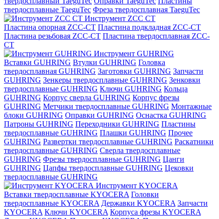
твердосплавный TaeguTec
Оправки TaeguTec
Пластины
твердосплавные TaeguTec
Фреза твердосплавная TaeguTec
Инструмент ZCС CT
Пластина опорная ZCC-CT
Пластина подкладная ZCC-CT
Пластина резьбовая ZCC-CT
Пластина твердосплавная ZCC-
CT
Инструмент GUHRING
Вставки GUHRING
Втулки GUHRING
Головка
твердосплавная GUHRING
Заготовки GUHRING
Запчасти
GUHRING
Зенкеры твердосплавные GUHRING
Зенковки
твердосплавные GUHRING
Ключи GUHRING
Кольца
GUHRING
Корпус сверла GUHRING
Корпус фрезы
GUHRING
Метчики твердосплавные GUHRING
Монтажные
блоки GUHRING
Оправки GUHRING
Оснастка GUHRING
Патроны GUHRING
Переходники GUHRING
Пластины
твердосплавные GUHRING
Плашки GUHRING
Прочее
GUHRING
Развертки твердосплавные GUHRING
Раскатники
твердосплавные GUHRING
Сверла твердосплавные
GUHRING
Фрезы твердосплавные GUHRING
Цанги
GUHRING
Цапфы твердосплавные GUHRING
Цековки
твердосплавные GUHRING
Инструмент KYOCERA
Вставки твердосплавные KYOCERA
Головки
твердосплавные KYOCERA
Державки KYOCERA
Запчасти
KYOCERA
Ключи KYOCERA
Корпуса фрезы KYOCERA