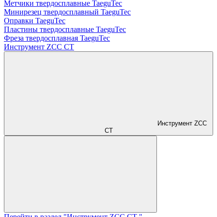
Метчики твердосплавные TaeguTec
Минирезец твердосплавный TaeguTec
Оправки TaeguTec
Пластины твердосплавные TaeguTec
Фреза твердосплавная TaeguTec
Инструмент ZCС CT
Инструмент ZCС
CT
Перейти в раздел "Инструмент ZCС CT "