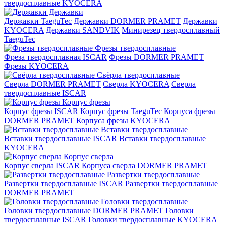
твердосплавные KYOCERA
Державки
Державки TaeguTec
Державки DORMER PRAMET
Державки
KYOCERA
Державки SANDVIK
Минирезец твердосплавный
TaeguTec
Фрезы твердосплавные
Фреза твердосплавная ISCAR
Фрезы DORMER PRAMET
Фрезы KYOCERA
Свёрла твердосплавные
Сверла DORMER PRAMET
Сверла KYOCERA
Сверла
твердосплавные ISCAR
Корпус фрезы
Корпус фрезы ISCAR
Корпус фрезы TaeguTec
Корпуса фрезы
DORMER PRAMET
Корпуса фрезы KYOCERA
Вставки твердосплавные
Вставки твердосплавные ISCAR
Вставки твердосплавные
KYOCERA
Корпус сверла
Корпус сверла ISCAR
Корпуса сверла DORMER PRAMET
Развертки твердосплавные
Развертки твердосплавные ISCAR
Развертки твердосплавные
DORMER PRAMET
Головки твердосплавные
Головки твердосплавные DORMER PRAMET
Головки
твердосплавные ISCAR
Головки твердосплавные KYOCERA