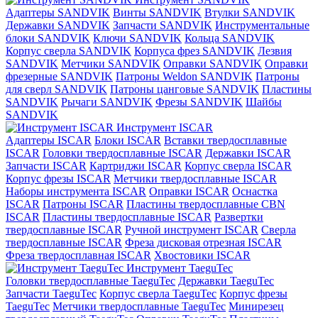
Адаптеры SANDVIK
Винты SANDVIK
Втулки SANDVIK
Державки SANDVIK
Запчасти SANDVIK
Инструментальные
блоки SANDVIK
Ключи SANDVIK
Кольца SANDVIK
Корпус сверла SANDVIK
Корпуса фрез SANDVIK
Лезвия
SANDVIK
Метчики SANDVIK
Оправки SANDVIK
Оправки
фрезерные SANDVIK
Патроны Weldon SANDVIK
Патроны
для сверл SANDVIK
Патроны цанговые SANDVIK
Пластины
SANDVIK
Рычаги SANDVIK
Фрезы SANDVIK
Шайбы
SANDVIK
Инструмент ISCAR
Адаптеры ISCAR
Блоки ISCAR
Вставки твердосплавные
ISCAR
Головки твердосплавные ISCAR
Державки ISCAR
Запчасти ISCAR
Картриджи ISCAR
Корпус сверла ISCAR
Корпус фрезы ISCAR
Метчики твердосплавные ISCAR
Наборы инструмента ISCAR
Оправки ISCAR
Оснастка
ISCAR
Патроны ISCAR
Пластины твердосплавные CBN
ISCAR
Пластины твердосплавные ISCAR
Развертки
твердосплавные ISCAR
Ручной инструмент ISCAR
Сверла
твердосплавные ISCAR
Фреза дисковая отрезная ISCAR
Фреза твердосплавная ISCAR
Хвостовики ISCAR
Инструмент TaeguTec
Головки твердосплавные TaeguTec
Державки TaeguTec
Запчасти TaeguTec
Корпус сверла TaeguTec
Корпус фрезы
TaeguTec
Метчики твердосплавные TaeguTec
Минирезец