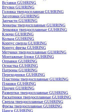
Вставки GUHRING
Втулки GUHRING
Головка твердосплавная GUHRING
Заготовки GUHRING
Запчасти GUHRING
Зенкеры твердосплавные GUHRING
Зенковки твердосплавные GUHRING
Ключи GUHRING
Кольца GUHRING
Корпус сверла GUHRING
Корпус фрезы GUHRING
Метчики твердосплавные GUHRING
Монтажные блоки GUHRING
Оправки GUHRING
Оснастка GUHRING
Патроны GUHRING
Переходники GUHRING
Пластины твердосплавные GUHRING
Плашки GUHRING
Прочее GUHRING
Развертки твердосплавные GUHRING
Раскатники твердосплавные GUHRING
Сверла твердосплавные GUHRING
Фрезы твердосплавные GUHRING
Цанги GUHRING