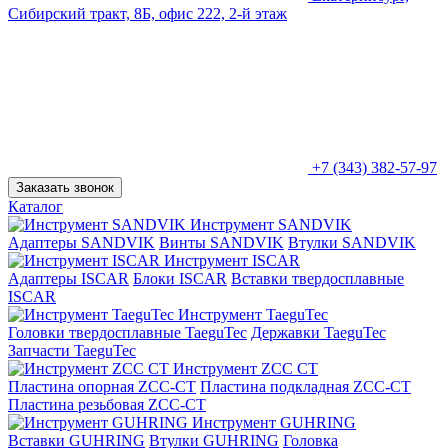
Сибирский тракт, 8Б, офис 222, 2-й этаж
+7 (343) 382-57-97
Заказать звонок
Каталог
Инструмент SANDVIK
Адаптеры SANDVIK
Винты SANDVIK
Втулки SANDVIK
Инструмент ISCAR
Адаптеры ISCAR
Блоки ISCAR
Вставки твердосплавные
ISCAR
Инструмент TaeguTec
Головки твердосплавные TaeguTec
Державки TaeguTec
Запчасти TaeguTec
Инструмент ZCС CT
Пластина опорная ZCC-CT
Пластина подкладная ZCC-CT
Пластина резьбовая ZCC-CT
Инструмент GUHRING
Вставки GUHRING
Втулки GUHRING
Головка