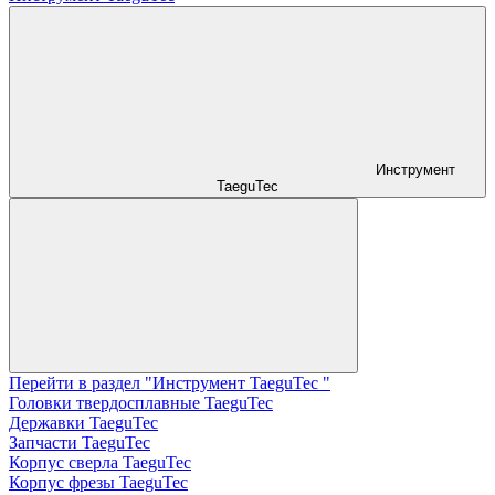
Инструмент
TaeguTec
Перейти в раздел "Инструмент TaeguTec "
Головки твердосплавные TaeguTec
Державки TaeguTec
Запчасти TaeguTec
Корпус сверла TaeguTec
Корпус фрезы TaeguTec