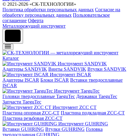
© 2021-2026 «СК-ТЕХНОЛОГИИ»
Политика обработки персональных данных
Согласие на
обработку персональных данных
Пользовательское
соглашение
Оферта
Металлорежущий инструмент
Каталог
Инструмент SANDVIK
Адаптеры SANDVIK
Винты SANDVIK
Втулки SANDVIK
Инструмент ISCAR
Адаптеры ISCAR
Блоки ISCAR
Вставки твердосплавные
ISCAR
Инструмент TaeguTec
Головки твердосплавные TaeguTec
Державки TaeguTec
Запчасти TaeguTec
Инструмент ZCС CT
Пластина опорная ZCC-CT
Пластина подкладная ZCC-CT
Пластина резьбовая ZCC-CT
Инструмент GUHRING
Вставки GUHRING
Втулки GUHRING
Головка
твердосплавная GUHRING