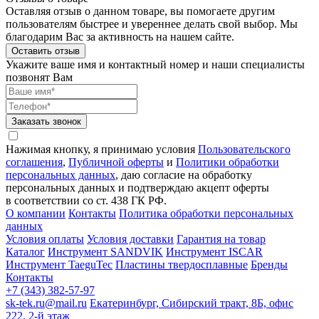
Оставляя отзыв о данном товаре, вы помогаете другим
пользователям быстрее и увереннее делать свой выбор. Мы
благодарим Вас за активность на нашем сайте.
Оставить отзыв
Укажите ваше имя и контактный номер и наши специалисты
позвонят Вам
Заказать звонок
Нажимая кнопку, я принимаю условия
Пользовательского
соглашения
,
Публичной оферты
и
Политики обработки
персональных данных
, даю согласие на обработку
персональных данных и подтверждаю акцепт оферты
в соответствии со ст. 438 ГК РФ.
О компании
Контакты
Политика обработки персональных
данных
Условия оплаты
Условия доставки
Гарантия на товар
Каталог
Инструмент SANDVIK
Инструмент ISCAR
Инструмент TaeguTec
Пластины твердосплавные
Бренды
Контакты
+7 (343) 382-57-97
sk-tek.ru@mail.ru
Екатеринбург, Сибирский тракт, 8Б, офис
222, 2-й этаж