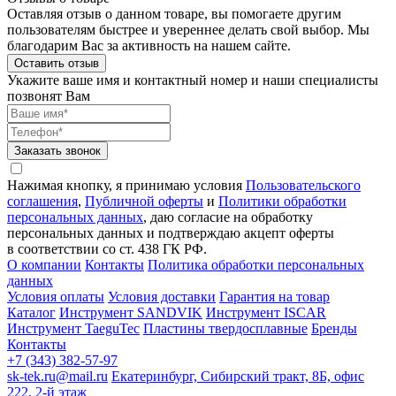
Оставляя отзыв о данном товаре, вы помогаете другим
пользователям быстрее и увереннее делать свой выбор. Мы
благодарим Вас за активность на нашем сайте.
Оставить отзыв
Укажите ваше имя и контактный номер и наши специалисты
позвонят Вам
Заказать звонок
Нажимая кнопку, я принимаю условия
Пользовательского
соглашения
,
Публичной оферты
и
Политики обработки
персональных данных
, даю согласие на обработку
персональных данных и подтверждаю акцепт оферты
в соответствии со ст. 438 ГК РФ.
О компании
Контакты
Политика обработки персональных
данных
Условия оплаты
Условия доставки
Гарантия на товар
Каталог
Инструмент SANDVIK
Инструмент ISCAR
Инструмент TaeguTec
Пластины твердосплавные
Бренды
Контакты
+7 (343) 382-57-97
sk-tek.ru@mail.ru
Екатеринбург, Сибирский тракт, 8Б, офис
222, 2-й этаж