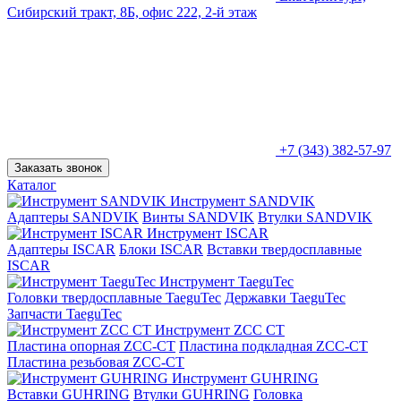
Сибирский тракт, 8Б, офис 222, 2-й этаж
+7 (343) 382-57-97
Заказать звонок
Каталог
Инструмент SANDVIK
Адаптеры SANDVIK
Винты SANDVIK
Втулки SANDVIK
Инструмент ISCAR
Адаптеры ISCAR
Блоки ISCAR
Вставки твердосплавные
ISCAR
Инструмент TaeguTec
Головки твердосплавные TaeguTec
Державки TaeguTec
Запчасти TaeguTec
Инструмент ZCС CT
Пластина опорная ZCC-CT
Пластина подкладная ZCC-CT
Пластина резьбовая ZCC-CT
Инструмент GUHRING
Вставки GUHRING
Втулки GUHRING
Головка