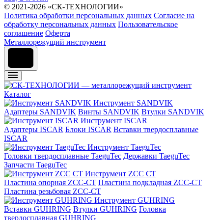
© 2021-2026 «СК-ТЕХНОЛОГИИ»
Политика обработки персональных данных
Согласие на
обработку персональных данных
Пользовательское
соглашение
Оферта
Металлорежущий инструмент
Каталог
Инструмент SANDVIK
Адаптеры SANDVIK
Винты SANDVIK
Втулки SANDVIK
Инструмент ISCAR
Адаптеры ISCAR
Блоки ISCAR
Вставки твердосплавные
ISCAR
Инструмент TaeguTec
Головки твердосплавные TaeguTec
Державки TaeguTec
Запчасти TaeguTec
Инструмент ZCС CT
Пластина опорная ZCC-CT
Пластина подкладная ZCC-CT
Пластина резьбовая ZCC-CT
Инструмент GUHRING
Вставки GUHRING
Втулки GUHRING
Головка
твердосплавная GUHRING