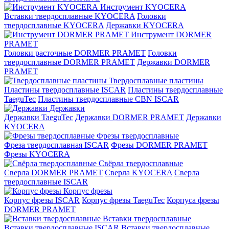
Инструмент KYOCERA
Вставки твердосплавные KYOCERA
Головки
твердосплавные KYOCERA
Державки KYOCERA
Инструмент DORMER
PRAMET
Головки расточные DORMER PRAMET
Головки
твердосплавные DORMER PRAMET
Державки DORMER
PRAMET
Твердосплавные пластины
Пластины твердосплавные ISCAR
Пластины твердосплавные
TaeguTec
Пластины твердосплавные CBN ISCAR
Державки
Державки TaeguTec
Державки DORMER PRAMET
Державки
KYOCERA
Фрезы твердосплавные
Фреза твердосплавная ISCAR
Фрезы DORMER PRAMET
Фрезы KYOCERA
Свёрла твердосплавные
Сверла DORMER PRAMET
Сверла KYOCERA
Сверла
твердосплавные ISCAR
Корпус фрезы
Корпус фрезы ISCAR
Корпус фрезы TaeguTec
Корпуса фрезы
DORMER PRAMET
Вставки твердосплавные
Вставки твердосплавные ISCAR
Вставки твердосплавные