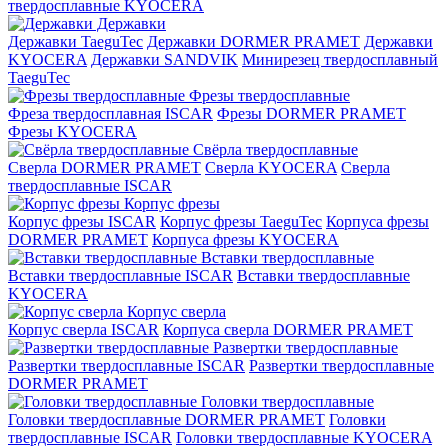
твердосплавные KYOCERA
Державки
Державки TaeguTec
Державки DORMER PRAMET
Державки
KYOCERA
Державки SANDVIK
Минирезец твердосплавный
TaeguTec
Фрезы твердосплавные
Фреза твердосплавная ISCAR
Фрезы DORMER PRAMET
Фрезы KYOCERA
Свёрла твердосплавные
Сверла DORMER PRAMET
Сверла KYOCERA
Сверла
твердосплавные ISCAR
Корпус фрезы
Корпус фрезы ISCAR
Корпус фрезы TaeguTec
Корпуса фрезы
DORMER PRAMET
Корпуса фрезы KYOCERA
Вставки твердосплавные
Вставки твердосплавные ISCAR
Вставки твердосплавные
KYOCERA
Корпус сверла
Корпус сверла ISCAR
Корпуса сверла DORMER PRAMET
Развертки твердосплавные
Развертки твердосплавные ISCAR
Развертки твердосплавные
DORMER PRAMET
Головки твердосплавные
Головки твердосплавные DORMER PRAMET
Головки
твердосплавные ISCAR
Головки твердосплавные KYOCERA