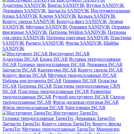
Адаптеры SANDVIK
Винты SANDVIK
Втулки SANDVIK
Державки SANDVIK
Запчасти SANDVIK
Инструментальные
блоки SANDVIK
Ключи SANDVIK
Кольца SANDVIK
Корпус сверла SANDVIK
Корпуса фрез SANDVIK
Лезвия
SANDVIK
Метчики SANDVIK
Оправки SANDVIK
Оправки
фрезерные SANDVIK
Патроны Weldon SANDVIK
Патроны
для сверл SANDVIK
Патроны цанговые SANDVIK
Пластины
SANDVIK
Рычаги SANDVIK
Фрезы SANDVIK
Шайбы
SANDVIK
Инструмент ISCAR
Адаптеры ISCAR
Блоки ISCAR
Вставки твердосплавные
ISCAR
Головки твердосплавные ISCAR
Державки ISCAR
Запчасти ISCAR
Картриджи ISCAR
Корпус сверла ISCAR
Корпус фрезы ISCAR
Метчики твердосплавные ISCAR
Наборы инструмента ISCAR
Оправки ISCAR
Оснастка
ISCAR
Патроны ISCAR
Пластины твердосплавные CBN
ISCAR
Пластины твердосплавные ISCAR
Развертки
твердосплавные ISCAR
Ручной инструмент ISCAR
Сверла
твердосплавные ISCAR
Фреза дисковая отрезная ISCAR
Фреза твердосплавная ISCAR
Хвостовики ISCAR
Инструмент TaeguTec
Головки твердосплавные TaeguTec
Державки TaeguTec
Запчасти TaeguTec
Корпус сверла TaeguTec
Корпус фрезы
TaeguTec
Метчики твердосплавные TaeguTec
Минирезец