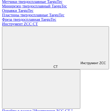
Метчики твердосплавные TaeguTec
Минирезец твердосплавный TaeguTec
Оправки TaeguTec
Пластины твердосплавные TaeguTec
Фреза твердосплавная TaeguTec
Инструмент ZCС CT
Инструмент ZCС
CT
Перейти в раздел "Инструмент ZCС CT "