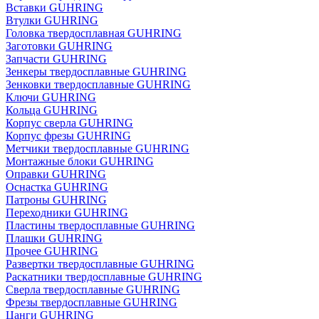
Вставки GUHRING
Втулки GUHRING
Головка твердосплавная GUHRING
Заготовки GUHRING
Запчасти GUHRING
Зенкеры твердосплавные GUHRING
Зенковки твердосплавные GUHRING
Ключи GUHRING
Кольца GUHRING
Корпус сверла GUHRING
Корпус фрезы GUHRING
Метчики твердосплавные GUHRING
Монтажные блоки GUHRING
Оправки GUHRING
Оснастка GUHRING
Патроны GUHRING
Переходники GUHRING
Пластины твердосплавные GUHRING
Плашки GUHRING
Прочее GUHRING
Развертки твердосплавные GUHRING
Раскатники твердосплавные GUHRING
Сверла твердосплавные GUHRING
Фрезы твердосплавные GUHRING
Цанги GUHRING