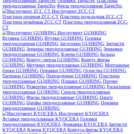
твердосплавный TaeguTec
Оправки TaeguTec
Пластины
твердосплавные TaeguTec
Фреза твердосплавная TaeguTec
Инструмент ZCС CT
Пластина опорная ZCC-CT
Пластина подкладная ZCC-CT
Пластина резьбовая ZCC-CT
Пластина твердосплавная ZCC-
CT
Инструмент GUHRING
Вставки GUHRING
Втулки GUHRING
Головка
твердосплавная GUHRING
Заготовки GUHRING
Запчасти
GUHRING
Зенкеры твердосплавные GUHRING
Зенковки
твердосплавные GUHRING
Ключи GUHRING
Кольца
GUHRING
Корпус сверла GUHRING
Корпус фрезы
GUHRING
Метчики твердосплавные GUHRING
Монтажные
блоки GUHRING
Оправки GUHRING
Оснастка GUHRING
Патроны GUHRING
Переходники GUHRING
Пластины
твердосплавные GUHRING
Плашки GUHRING
Прочее
GUHRING
Развертки твердосплавные GUHRING
Раскатники
твердосплавные GUHRING
Сверла твердосплавные
GUHRING
Фрезы твердосплавные GUHRING
Цанги
GUHRING
Цапфы твердосплавные GUHRING
Цековки
твердосплавные GUHRING
Инструмент KYOCERA
Вставки твердосплавные KYOCERA
Головки
твердосплавные KYOCERA
Державки KYOCERA
Запчасти
KYOCERA
Ключи KYOCERA
Корпуса фрезы KYOCERA