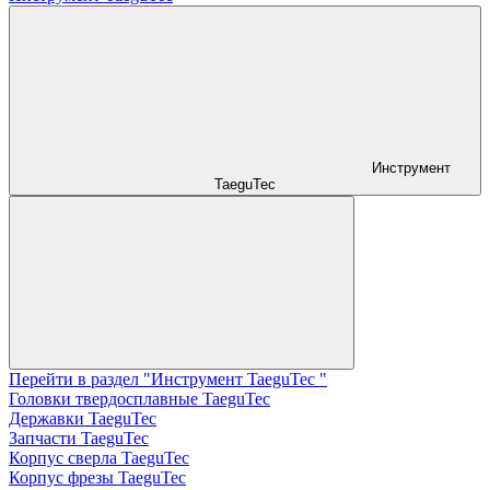
Инструмент
TaeguTec
Перейти в раздел "Инструмент TaeguTec "
Головки твердосплавные TaeguTec
Державки TaeguTec
Запчасти TaeguTec
Корпус сверла TaeguTec
Корпус фрезы TaeguTec