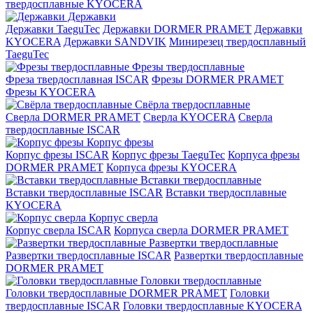
твердосплавные KYOCERA
Державки
Державки TaeguTec
Державки DORMER PRAMET
Державки
KYOCERA
Державки SANDVIK
Минирезец твердосплавный
TaeguTec
Фрезы твердосплавные
Фреза твердосплавная ISCAR
Фрезы DORMER PRAMET
Фрезы KYOCERA
Свёрла твердосплавные
Сверла DORMER PRAMET
Сверла KYOCERA
Сверла
твердосплавные ISCAR
Корпус фрезы
Корпус фрезы ISCAR
Корпус фрезы TaeguTec
Корпуса фрезы
DORMER PRAMET
Корпуса фрезы KYOCERA
Вставки твердосплавные
Вставки твердосплавные ISCAR
Вставки твердосплавные
KYOCERA
Корпус сверла
Корпус сверла ISCAR
Корпуса сверла DORMER PRAMET
Развертки твердосплавные
Развертки твердосплавные ISCAR
Развертки твердосплавные
DORMER PRAMET
Головки твердосплавные
Головки твердосплавные DORMER PRAMET
Головки
твердосплавные ISCAR
Головки твердосплавные KYOCERA