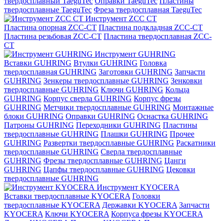
твердосплавный TaeguTec
Оправки TaeguTec
Пластины
твердосплавные TaeguTec
Фреза твердосплавная TaeguTec
Инструмент ZCС CT
Пластина опорная ZCC-CT
Пластина подкладная ZCC-CT
Пластина резьбовая ZCC-CT
Пластина твердосплавная ZCC-
CT
Инструмент GUHRING
Вставки GUHRING
Втулки GUHRING
Головка
твердосплавная GUHRING
Заготовки GUHRING
Запчасти
GUHRING
Зенкеры твердосплавные GUHRING
Зенковки
твердосплавные GUHRING
Ключи GUHRING
Кольца
GUHRING
Корпус сверла GUHRING
Корпус фрезы
GUHRING
Метчики твердосплавные GUHRING
Монтажные
блоки GUHRING
Оправки GUHRING
Оснастка GUHRING
Патроны GUHRING
Переходники GUHRING
Пластины
твердосплавные GUHRING
Плашки GUHRING
Прочее
GUHRING
Развертки твердосплавные GUHRING
Раскатники
твердосплавные GUHRING
Сверла твердосплавные
GUHRING
Фрезы твердосплавные GUHRING
Цанги
GUHRING
Цапфы твердосплавные GUHRING
Цековки
твердосплавные GUHRING
Инструмент KYOCERA
Вставки твердосплавные KYOCERA
Головки
твердосплавные KYOCERA
Державки KYOCERA
Запчасти
KYOCERA
Ключи KYOCERA
Корпуса фрезы KYOCERA