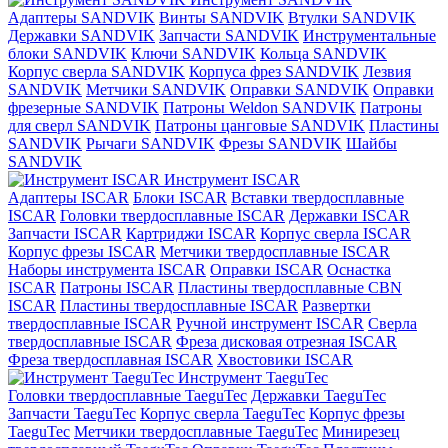
Адаптеры SANDVIK
Винты SANDVIK
Втулки SANDVIK
Державки SANDVIK
Запчасти SANDVIK
Инструментальные
блоки SANDVIK
Ключи SANDVIK
Кольца SANDVIK
Корпус сверла SANDVIK
Корпуса фрез SANDVIK
Лезвия
SANDVIK
Метчики SANDVIK
Оправки SANDVIK
Оправки
фрезерные SANDVIK
Патроны Weldon SANDVIK
Патроны
для сверл SANDVIK
Патроны цанговые SANDVIK
Пластины
SANDVIK
Рычаги SANDVIK
Фрезы SANDVIK
Шайбы
SANDVIK
Инструмент ISCAR
Адаптеры ISCAR
Блоки ISCAR
Вставки твердосплавные
ISCAR
Головки твердосплавные ISCAR
Державки ISCAR
Запчасти ISCAR
Картриджи ISCAR
Корпус сверла ISCAR
Корпус фрезы ISCAR
Метчики твердосплавные ISCAR
Наборы инструмента ISCAR
Оправки ISCAR
Оснастка
ISCAR
Патроны ISCAR
Пластины твердосплавные CBN
ISCAR
Пластины твердосплавные ISCAR
Развертки
твердосплавные ISCAR
Ручной инструмент ISCAR
Сверла
твердосплавные ISCAR
Фреза дисковая отрезная ISCAR
Фреза твердосплавная ISCAR
Хвостовики ISCAR
Инструмент TaeguTec
Головки твердосплавные TaeguTec
Державки TaeguTec
Запчасти TaeguTec
Корпус сверла TaeguTec
Корпус фрезы
TaeguTec
Метчики твердосплавные TaeguTec
Минирезец