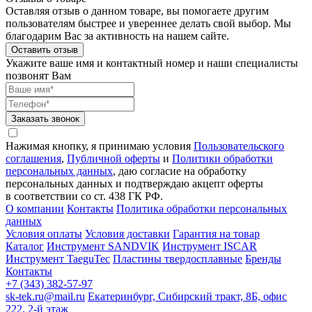
Оставляя отзыв о данном товаре, вы помогаете другим
пользователям быстрее и увереннее делать свой выбор. Мы
благодарим Вас за активность на нашем сайте.
Оставить отзыв
Укажите ваше имя и контактный номер и наши специалисты
позвонят Вам
Заказать звонок
Нажимая кнопку, я принимаю условия
Пользовательского
соглашения
,
Публичной оферты
и
Политики обработки
персональных данных
, даю согласие на обработку
персональных данных и подтверждаю акцепт оферты
в соответствии со ст. 438 ГК РФ.
О компании
Контакты
Политика обработки персональных
данных
Условия оплаты
Условия доставки
Гарантия на товар
Каталог
Инструмент SANDVIK
Инструмент ISCAR
Инструмент TaeguTec
Пластины твердосплавные
Бренды
Контакты
+7 (343) 382-57-97
sk-tek.ru@mail.ru
Екатеринбург, Сибирский тракт, 8Б, офис
222, 2-й этаж