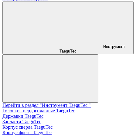
Инструмент
TaeguTec
Перейти в раздел "Инструмент TaeguTec "
Головки твердосплавные TaeguTec
Державки TaeguTec
Запчасти TaeguTec
Корпус сверла TaeguTec
Корпус фрезы TaeguTec