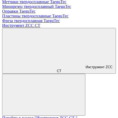
Метчики твердосплавные TaeguTec
Минирезец твердосплавный TaeguTec
Оправки TaeguTec
Пластины твердосплавные TaeguTec
Фреза твердосплавная TaeguTec
Инструмент ZCС CT
Инструмент ZCС
CT
Перейти в раздел "Инструмент ZCС CT "