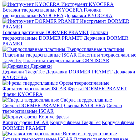
Инструмент KYOCERA
Вставки твердосплавные KYOCERA
Головки
твердосплавные KYOCERA
Державки KYOCERA
Инструмент DORMER
PRAMET
Головки расточные DORMER PRAMET
Головки
твердосплавные DORMER PRAMET
Державки DORMER
PRAMET
Твердосплавные пластины
Пластины твердосплавные ISCAR
Пластины твердосплавные
TaeguTec
Пластины твердосплавные CBN ISCAR
Державки
Державки TaeguTec
Державки DORMER PRAMET
Державки
KYOCERA
Фрезы твердосплавные
Фреза твердосплавная ISCAR
Фрезы DORMER PRAMET
Фрезы KYOCERA
Свёрла твердосплавные
Сверла DORMER PRAMET
Сверла KYOCERA
Сверла
твердосплавные ISCAR
Корпус фрезы
Корпус фрезы ISCAR
Корпус фрезы TaeguTec
Корпуса фрезы
DORMER PRAMET
Вставки твердосплавные
Вставки твердосплавные ISCAR
Вставки твердосплавные