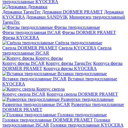
твердосплавные KYOCERA
Державки
Державки TaeguTec
Державки DORMER PRAMET
Державки
KYOCERA
Державки SANDVIK
Минирезец твердосплавный
TaeguTec
Фрезы твердосплавные
Фреза твердосплавная ISCAR
Фрезы DORMER PRAMET
Фрезы KYOCERA
Свёрла твердосплавные
Сверла DORMER PRAMET
Сверла KYOCERA
Сверла
твердосплавные ISCAR
Корпус фрезы
Корпус фрезы ISCAR
Корпус фрезы TaeguTec
Корпуса фрезы
DORMER PRAMET
Корпуса фрезы KYOCERA
Вставки твердосплавные
Вставки твердосплавные ISCAR
Вставки твердосплавные
KYOCERA
Корпус сверла
Корпус сверла ISCAR
Корпуса сверла DORMER PRAMET
Развертки твердосплавные
Развертки твердосплавные ISCAR
Развертки твердосплавные
DORMER PRAMET
Головки твердосплавные
Головки твердосплавные DORMER PRAMET
Головки
твердосплавные ISCAR
Головки твердосплавные KYOCERA