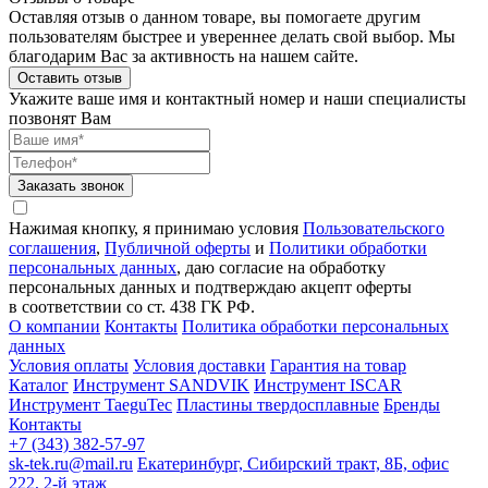
Оставляя отзыв о данном товаре, вы помогаете другим
пользователям быстрее и увереннее делать свой выбор. Мы
благодарим Вас за активность на нашем сайте.
Оставить отзыв
Укажите ваше имя и контактный номер и наши специалисты
позвонят Вам
Заказать звонок
Нажимая кнопку, я принимаю условия
Пользовательского
соглашения
,
Публичной оферты
и
Политики обработки
персональных данных
, даю согласие на обработку
персональных данных и подтверждаю акцепт оферты
в соответствии со ст. 438 ГК РФ.
О компании
Контакты
Политика обработки персональных
данных
Условия оплаты
Условия доставки
Гарантия на товар
Каталог
Инструмент SANDVIK
Инструмент ISCAR
Инструмент TaeguTec
Пластины твердосплавные
Бренды
Контакты
+7 (343) 382-57-97
sk-tek.ru@mail.ru
Екатеринбург, Сибирский тракт, 8Б, офис
222, 2-й этаж