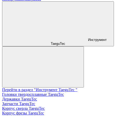
Инструмент
TaeguTec
Перейти в раздел "Инструмент TaeguTec "
Головки твердосплавные TaeguTec
Державки TaeguTec
Запчасти TaeguTec
Корпус сверла TaeguTec
Корпус фрезы TaeguTec