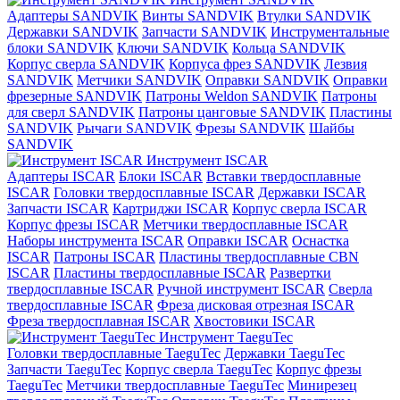
Адаптеры SANDVIK
Винты SANDVIK
Втулки SANDVIK
Державки SANDVIK
Запчасти SANDVIK
Инструментальные
блоки SANDVIK
Ключи SANDVIK
Кольца SANDVIK
Корпус сверла SANDVIK
Корпуса фрез SANDVIK
Лезвия
SANDVIK
Метчики SANDVIK
Оправки SANDVIK
Оправки
фрезерные SANDVIK
Патроны Weldon SANDVIK
Патроны
для сверл SANDVIK
Патроны цанговые SANDVIK
Пластины
SANDVIK
Рычаги SANDVIK
Фрезы SANDVIK
Шайбы
SANDVIK
Инструмент ISCAR
Адаптеры ISCAR
Блоки ISCAR
Вставки твердосплавные
ISCAR
Головки твердосплавные ISCAR
Державки ISCAR
Запчасти ISCAR
Картриджи ISCAR
Корпус сверла ISCAR
Корпус фрезы ISCAR
Метчики твердосплавные ISCAR
Наборы инструмента ISCAR
Оправки ISCAR
Оснастка
ISCAR
Патроны ISCAR
Пластины твердосплавные CBN
ISCAR
Пластины твердосплавные ISCAR
Развертки
твердосплавные ISCAR
Ручной инструмент ISCAR
Сверла
твердосплавные ISCAR
Фреза дисковая отрезная ISCAR
Фреза твердосплавная ISCAR
Хвостовики ISCAR
Инструмент TaeguTec
Головки твердосплавные TaeguTec
Державки TaeguTec
Запчасти TaeguTec
Корпус сверла TaeguTec
Корпус фрезы
TaeguTec
Метчики твердосплавные TaeguTec
Минирезец