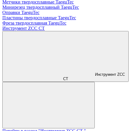
Метчики твердосплавные TaeguTec
Минирезец твердосплавный TaeguTec
Оправки TaeguTec
Пластины твердосплавные TaeguTec
Фреза твердосплавная TaeguTec
Инструмент ZCС CT
Инструмент ZCС
CT
Перейти в раздел "Инструмент ZCС CT "