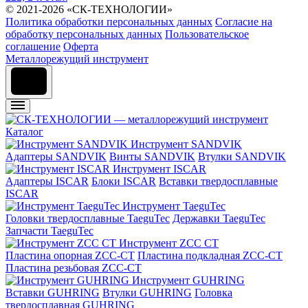
© 2021-2026 «СК-ТЕХНОЛОГИИ»
Политика обработки персональных данных
Согласие на
обработку персональных данных
Пользовательское
соглашение
Оферта
Металлорежущий инструмент
Каталог
Инструмент SANDVIK
Адаптеры SANDVIK
Винты SANDVIK
Втулки SANDVIK
Инструмент ISCAR
Адаптеры ISCAR
Блоки ISCAR
Вставки твердосплавные
ISCAR
Инструмент TaeguTec
Головки твердосплавные TaeguTec
Державки TaeguTec
Запчасти TaeguTec
Инструмент ZCС CT
Пластина опорная ZCC-CT
Пластина подкладная ZCC-CT
Пластина резьбовая ZCC-CT
Инструмент GUHRING
Вставки GUHRING
Втулки GUHRING
Головка
твердосплавная GUHRING