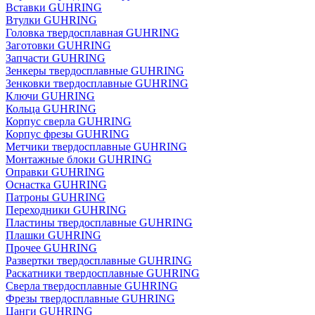
Вставки GUHRING
Втулки GUHRING
Головка твердосплавная GUHRING
Заготовки GUHRING
Запчасти GUHRING
Зенкеры твердосплавные GUHRING
Зенковки твердосплавные GUHRING
Ключи GUHRING
Кольца GUHRING
Корпус сверла GUHRING
Корпус фрезы GUHRING
Метчики твердосплавные GUHRING
Монтажные блоки GUHRING
Оправки GUHRING
Оснастка GUHRING
Патроны GUHRING
Переходники GUHRING
Пластины твердосплавные GUHRING
Плашки GUHRING
Прочее GUHRING
Развертки твердосплавные GUHRING
Раскатники твердосплавные GUHRING
Сверла твердосплавные GUHRING
Фрезы твердосплавные GUHRING
Цанги GUHRING