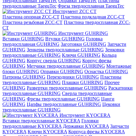
твердосплавный TaeguTec
Оправки TaeguTec
Пластины
твердосплавные TaeguTec
Фреза твердосплавная TaeguTec
Инструмент ZCС CT
Пластина опорная ZCC-CT
Пластина подкладная ZCC-CT
Пластина резьбовая ZCC-CT
Пластина твердосплавная ZCC-
CT
Инструмент GUHRING
Вставки GUHRING
Втулки GUHRING
Головка
твердосплавная GUHRING
Заготовки GUHRING
Запчасти
GUHRING
Зенкеры твердосплавные GUHRING
Зенковки
твердосплавные GUHRING
Ключи GUHRING
Кольца
GUHRING
Корпус сверла GUHRING
Корпус фрезы
GUHRING
Метчики твердосплавные GUHRING
Монтажные
блоки GUHRING
Оправки GUHRING
Оснастка GUHRING
Патроны GUHRING
Переходники GUHRING
Пластины
твердосплавные GUHRING
Плашки GUHRING
Прочее
GUHRING
Развертки твердосплавные GUHRING
Раскатники
твердосплавные GUHRING
Сверла твердосплавные
GUHRING
Фрезы твердосплавные GUHRING
Цанги
GUHRING
Цапфы твердосплавные GUHRING
Цековки
твердосплавные GUHRING
Инструмент KYOCERA
Вставки твердосплавные KYOCERA
Головки
твердосплавные KYOCERA
Державки KYOCERA
Запчасти
KYOCERA
Ключи KYOCERA
Корпуса фрезы KYOCERA