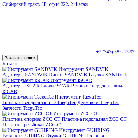
Сибирский тракт, 8Б, офис 222, 2-й этаж
+7 (343) 382-57-97
Заказать звонок
Каталог
Инструмент SANDVIK
Адаптеры SANDVIK
Винты SANDVIK
Втулки SANDVIK
Инструмент ISCAR
Адаптеры ISCAR
Блоки ISCAR
Вставки твердосплавные
ISCAR
Инструмент TaeguTec
Головки твердосплавные TaeguTec
Державки TaeguTec
Запчасти TaeguTec
Инструмент ZCС CT
Пластина опорная ZCC-CT
Пластина подкладная ZCC-CT
Пластина резьбовая ZCC-CT
Инструмент GUHRING
Вставки GUHRING
Втулки GUHRING
Головка