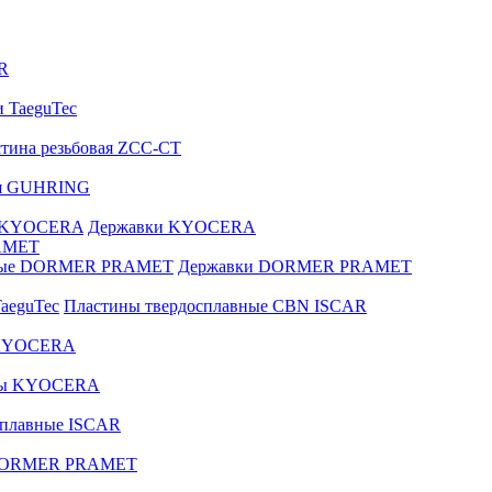
R
и TaeguTec
тина резьбовая ZCC-CT
ая GUHRING
е KYOCERA
Державки KYOCERA
AMET
вные DORMER PRAMET
Державки DORMER PRAMET
aeguTec
Пластины твердосплавные CBN ISCAR
 KYOCERA
зы KYOCERA
сплавные ISCAR
 DORMER PRAMET