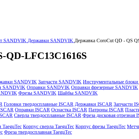
нт SANDVIK
Державки SANDVIK
Державка CoroCut QD - QS 
QS-QD-LFC13C1616S
жавки SANDVIK
Запчасти SANDVIK
Инструментальные блок
и SANDVIK
Оправки SANDVIK
Оправки фрезерные SANDVIK
ANDVIK
Фрезы SANDVIK
Шайбы SANDVIK
R
Головки твердосплавные ISCAR
Державки ISCAR
Запчасти I
 ISCAR
Оправки ISCAR
Оснастка ISCAR
Патроны ISCAR
Пласт
 ISCAR
Сверла твердосплавные ISCAR
Фреза дисковая отрезная
и TaeguTec
Корпус сверла TaeguTec
Корпус фрезы TaeguTec
Метч
ec
Фреза твердосплавная TaeguTec