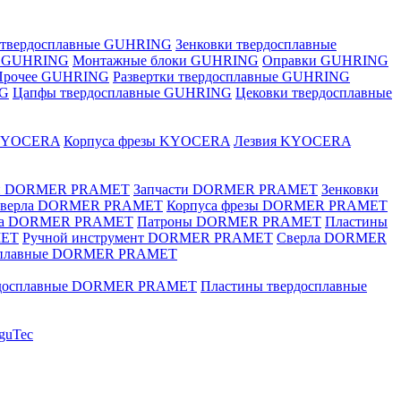
 твердосплавные GUHRING
Зенковки твердосплавные
е GUHRING
Монтажные блоки GUHRING
Оправки GUHRING
Прочее GUHRING
Развертки твердосплавные GUHRING
NG
Цапфы твердосплавные GUHRING
Цековки твердосплавные
KYOCERA
Корпуса фрезы KYOCERA
Лезвия KYOCERA
ки DORMER PRAMET
Запчасти DORMER PRAMET
Зенковки
 сверла DORMER PRAMET
Корпуса фрезы DORMER PRAMET
ка DORMER PRAMET
Патроны DORMER PRAMET
Пластины
MET
Ручной инструмент DORMER PRAMET
Сверла DORMER
осплавные DORMER PRAMET
рдосплавные DORMER PRAMET
Пластины твердосплавные
guTec