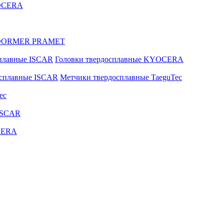
YOCERA
ые DORMER PRAMET
сплавные ISCAR
Головки твердосплавные KYOCERA
осплавные ISCAR
Метчики твердосплавные TaeguTec
ec
ISCAR
CERA