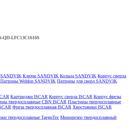
QS-QD-LFC13C1616S
и SANDVIK
Ключи SANDVIK
Кольца SANDVIK
Корпус сверла
Патроны Weldon SANDVIK
Патроны для сверл SANDVIK
SCAR
Картриджи ISCAR
Корпус сверла ISCAR
Корпус фрезы
ины твердосплавные CBN ISCAR
Пластины твердосплавные
 ISCAR
Фреза твердосплавная ISCAR
Хвостовики ISCAR
ики твердосплавные TaeguTec
Минирезец твердосплавный