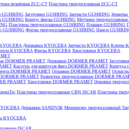
тина резьбовая ZCC-CT
Пластина твердосплавная ZCC-CT
ая GUHRING
Заготовки GUHRING
Запчасти GUHRING
Зенкеры
ла GUHRING
Корпус фрезы GUHRING
Метчики твердосплавны
ING
Пластины твердосплавные GUHRING
Плашки GUHRING
ные GUHRING
Фрезы твердосплавные GUHRING
Цанги GUHRI
е KYOCERA
Державки KYOCERA
Запчасти KYOCERA
Ключи 
верла KYOCERA
Фрезы KYOCERA
Хвостовики KYOCERA
AMET
вные DORMER PRAMET
Державки DORMER PRAMET
Заготов
RAMET
Кассеты для корпусов фрез DORMER PRAMET
Корпуса
умента DORMER PRAMET
Оправки DORMER PRAMET
Оснаст
ые DORMER PRAMET
Развертки твердосплавные DORMER PRA
MER PRAMET
Хвостовики DORMER PRAMET
Цековки тверд
aeguTec
Пластины твердосплавные CBN ISCAR
Пластины тве
 KYOCERA
Державки SANDVIK
Минирезец твердосплавный Tae
зы KYOCERA
сплавные ISCAR