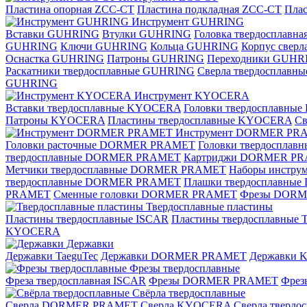
Пластина опорная ZCC-CT
Пластина подкладная ZCC-CT
Плас
Инструмент GUHRING
Вставки GUHRING
Втулки GUHRING
Головка твердосплавн
GUHRING
Ключи GUHRING
Кольца GUHRING
Корпус свер
Оснастка GUHRING
Патроны GUHRING
Переходники GUHR
Раскатники твердосплавные GUHRING
Сверла твердосплав
GUHRING
Инструмент KYOCERA
Вставки твердосплавные KYOCERA
Головки твердосплавны
Патроны KYOCERA
Пластины твердосплавные KYOCERA
С
Инструмент DORMER PR
Головки расточные DORMER PRAMET
Головки твердоспла
твердосплавные DORMER PRAMET
Картриджи DORMER P
Метчики твердосплавные DORMER PRAMET
Наборы инстр
твердосплавные DORMER PRAMET
Плашки твердосплавн
PRAMET
Сменные головки DORMER PRAMET
Фрезы DOR
Твердосплавные пластины
Пластины твердосплавные ISCAR
Пластины твердосплавные T
KYOCERA
Державки
Державки TaeguTec
Державки DORMER PRAMET
Державки
Фрезы твердосплавные
Фреза твердосплавная ISCAR
Фрезы DORMER PRAMET
Фре
Свёрла твердосплавные
Сверла DORMER PRAMET
Сверла KYOCERA
Сверла твердо