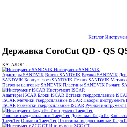
Каталог
Инструме
Державка CoroCut QD - QS 
КАТАЛОГ
Инструмент SANDVIK
Адаптеры SANDVIK
Винты SANDVIK
Втулки SANDVIK
Дер
SANDVIK
Корпуса фрез SANDVIK
Лезвия SANDVIK
Метчик
Патроны цанговые SANDVIK
Пластины SANDVIK
Рычаги S
Инструмент ISCAR
Адаптеры ISCAR
Блоки ISCAR
Вставки твердосплавные ISCA
ISCAR
Метчики твердосплавные ISCAR
Наборы инструмента
ISCAR
Развертки твердосплавные ISCAR
Ручной инструмент
Инструмент TaeguTec
Головки твердосплавные TaeguTec
Державки TaeguTec
Запчаст
TaeguTec
Оправки TaeguTec
Пластины твердосплавные TaeguT
Инструмент ZCС CT