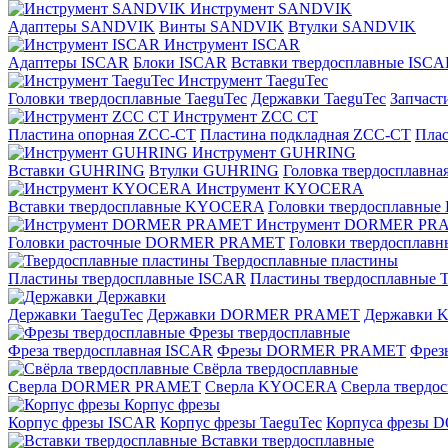
Инструмент SANDVIK
Адаптеры SANDVIK
Винты SANDVIK
Втулки SANDVIK
Инструмент ISCAR
Адаптеры ISCAR
Блоки ISCAR
Вставки твердосплавные ISCA
Инструмент TaeguTec
Головки твердосплавные TaeguTec
Державки TaeguTec
Запчаст
Инструмент ZCС CT
Пластина опорная ZCC-CT
Пластина подкладная ZCC-CT
Плас
Инструмент GUHRING
Вставки GUHRING
Втулки GUHRING
Головка твердосплавн
Инструмент KYOCERA
Вставки твердосплавные KYOCERA
Головки твердосплавны
Инструмент DORMER PR
Головки расточные DORMER PRAMET
Головки твердоспла
Твердосплавные пластины
Пластины твердосплавные ISCAR
Пластины твердосплавные T
Державки
Державки TaeguTec
Державки DORMER PRAMET
Державки
Фрезы твердосплавные
Фреза твердосплавная ISCAR
Фрезы DORMER PRAMET
Фре
Свёрла твердосплавные
Сверла DORMER PRAMET
Сверла KYOCERA
Сверла твердо
Корпус фрезы
Корпус фрезы ISCAR
Корпус фрезы TaeguTec
Корпуса фрезы
Вставки твердосплавные