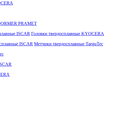
YOCERA
ые DORMER PRAMET
сплавные ISCAR
Головки твердосплавные KYOCERA
осплавные ISCAR
Метчики твердосплавные TaeguTec
ec
ISCAR
CERA