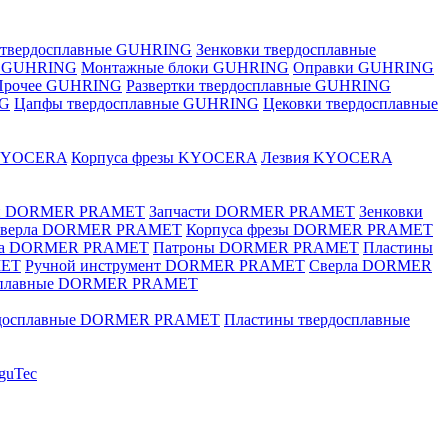
 твердосплавные GUHRING
Зенковки твердосплавные
е GUHRING
Монтажные блоки GUHRING
Оправки GUHRING
Прочее GUHRING
Развертки твердосплавные GUHRING
NG
Цапфы твердосплавные GUHRING
Цековки твердосплавные
KYOCERA
Корпуса фрезы KYOCERA
Лезвия KYOCERA
ки DORMER PRAMET
Запчасти DORMER PRAMET
Зенковки
 сверла DORMER PRAMET
Корпуса фрезы DORMER PRAMET
ка DORMER PRAMET
Патроны DORMER PRAMET
Пластины
MET
Ручной инструмент DORMER PRAMET
Сверла DORMER
осплавные DORMER PRAMET
рдосплавные DORMER PRAMET
Пластины твердосплавные
guTec