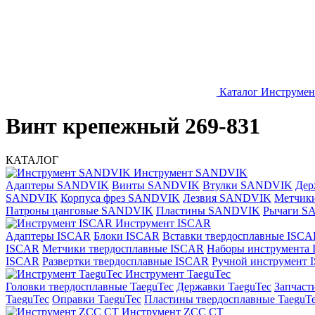
Каталог
Инструме
Винт крепежный 269-831
КАТАЛОГ
Инструмент SANDVIK
Адаптеры SANDVIK
Винты SANDVIK
Втулки SANDVIK
Дер
SANDVIK
Корпуса фрез SANDVIK
Лезвия SANDVIK
Метчик
Патроны цанговые SANDVIK
Пластины SANDVIK
Рычаги S
Инструмент ISCAR
Адаптеры ISCAR
Блоки ISCAR
Вставки твердосплавные ISCA
ISCAR
Метчики твердосплавные ISCAR
Наборы инструмента
ISCAR
Развертки твердосплавные ISCAR
Ручной инструмент
Инструмент TaeguTec
Головки твердосплавные TaeguTec
Державки TaeguTec
Запчаст
TaeguTec
Оправки TaeguTec
Пластины твердосплавные TaeguT
Инструмент ZCС CT