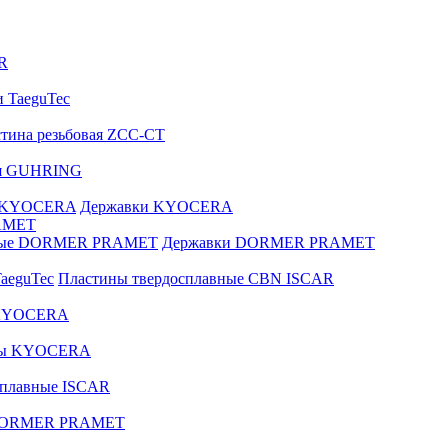
R
и TaeguTec
тина резьбовая ZCC-CT
ая GUHRING
е KYOCERA
Державки KYOCERA
AMET
вные DORMER PRAMET
Державки DORMER PRAMET
aeguTec
Пластины твердосплавные CBN ISCAR
 KYOCERA
зы KYOCERA
сплавные ISCAR
 DORMER PRAMET