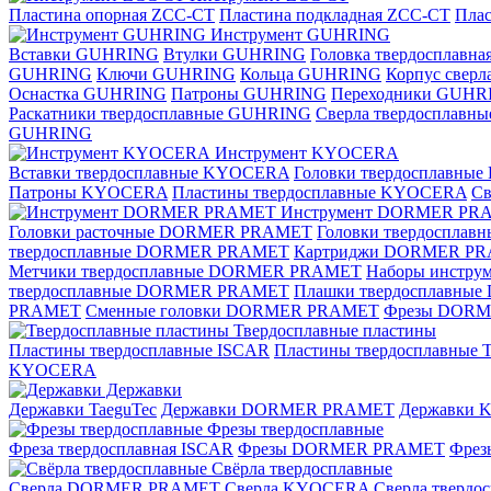
Пластина опорная ZCC-CT
Пластина подкладная ZCC-CT
Плас
Инструмент GUHRING
Вставки GUHRING
Втулки GUHRING
Головка твердосплавн
GUHRING
Ключи GUHRING
Кольца GUHRING
Корпус свер
Оснастка GUHRING
Патроны GUHRING
Переходники GUHR
Раскатники твердосплавные GUHRING
Сверла твердосплав
GUHRING
Инструмент KYOCERA
Вставки твердосплавные KYOCERA
Головки твердосплавны
Патроны KYOCERA
Пластины твердосплавные KYOCERA
С
Инструмент DORMER PR
Головки расточные DORMER PRAMET
Головки твердоспла
твердосплавные DORMER PRAMET
Картриджи DORMER P
Метчики твердосплавные DORMER PRAMET
Наборы инстр
твердосплавные DORMER PRAMET
Плашки твердосплавн
PRAMET
Сменные головки DORMER PRAMET
Фрезы DOR
Твердосплавные пластины
Пластины твердосплавные ISCAR
Пластины твердосплавные T
KYOCERA
Державки
Державки TaeguTec
Державки DORMER PRAMET
Державки
Фрезы твердосплавные
Фреза твердосплавная ISCAR
Фрезы DORMER PRAMET
Фре
Свёрла твердосплавные
Сверла DORMER PRAMET
Сверла KYOCERA
Сверла твердо