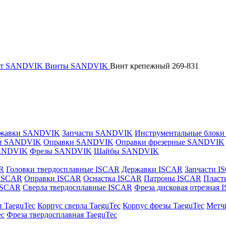
нт SANDVIK
Винты SANDVIK
Винт крепежный 269-831
жавки SANDVIK
Запчасти SANDVIK
Инструментальные блок
и SANDVIK
Оправки SANDVIK
Оправки фрезерные SANDVIK
ANDVIK
Фрезы SANDVIK
Шайбы SANDVIK
R
Головки твердосплавные ISCAR
Державки ISCAR
Запчасти I
 ISCAR
Оправки ISCAR
Оснастка ISCAR
Патроны ISCAR
Пласт
 ISCAR
Сверла твердосплавные ISCAR
Фреза дисковая отрезная
и TaeguTec
Корпус сверла TaeguTec
Корпус фрезы TaeguTec
Метч
ec
Фреза твердосплавная TaeguTec