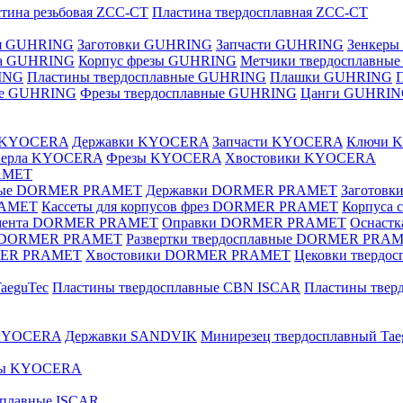
тина резьбовая ZCC-CT
Пластина твердосплавная ZCC-CT
ая GUHRING
Заготовки GUHRING
Запчасти GUHRING
Зенкеры
ла GUHRING
Корпус фрезы GUHRING
Метчики твердосплавны
ING
Пластины твердосплавные GUHRING
Плашки GUHRING
ные GUHRING
Фрезы твердосплавные GUHRING
Цанги GUHRI
е KYOCERA
Державки KYOCERA
Запчасти KYOCERA
Ключи 
верла KYOCERA
Фрезы KYOCERA
Хвостовики KYOCERA
AMET
вные DORMER PRAMET
Державки DORMER PRAMET
Заготов
RAMET
Кассеты для корпусов фрез DORMER PRAMET
Корпуса
умента DORMER PRAMET
Оправки DORMER PRAMET
Оснаст
ые DORMER PRAMET
Развертки твердосплавные DORMER PRA
MER PRAMET
Хвостовики DORMER PRAMET
Цековки тверд
aeguTec
Пластины твердосплавные CBN ISCAR
Пластины тве
 KYOCERA
Державки SANDVIK
Минирезец твердосплавный Tae
зы KYOCERA
сплавные ISCAR