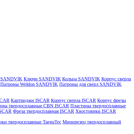
и SANDVIK
Ключи SANDVIK
Кольца SANDVIK
Корпус сверла
Патроны Weldon SANDVIK
Патроны для сверл SANDVIK
SCAR
Картриджи ISCAR
Корпус сверла ISCAR
Корпус фрезы
ины твердосплавные CBN ISCAR
Пластины твердосплавные
 ISCAR
Фреза твердосплавная ISCAR
Хвостовики ISCAR
ики твердосплавные TaeguTec
Минирезец твердосплавный