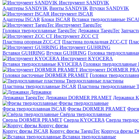
Инструмент SANDVIK
Адаптеры SANDVIK
Винты SANDVIK
Втулки SANDVIK
Инструмент ISCAR
Адаптеры ISCAR
Блоки ISCAR
Вставки твердосплавные ISCA
Инструмент TaeguTec
Головки твердосплавные TaeguTec
Державки TaeguTec
Запчаст
Инструмент ZCС CT
Пластина опорная ZCC-CT
Пластина подкладная ZCC-CT
Плас
Инструмент GUHRING
Вставки GUHRING
Втулки GUHRING
Головка твердосплавн
Инструмент KYOCERA
Вставки твердосплавные KYOCERA
Головки твердосплавны
Инструмент DORMER PR
Головки расточные DORMER PRAMET
Головки твердоспла
Твердосплавные пластины
Пластины твердосплавные ISCAR
Пластины твердосплавные T
Державки
Державки TaeguTec
Державки DORMER PRAMET
Державки
Фрезы твердосплавные
Фреза твердосплавная ISCAR
Фрезы DORMER PRAMET
Фре
Свёрла твердосплавные
Сверла DORMER PRAMET
Сверла KYOCERA
Сверла твердо
Корпус фрезы
Корпус фрезы ISCAR
Корпус фрезы TaeguTec
Корпуса фрезы
Вставки твердосплавные