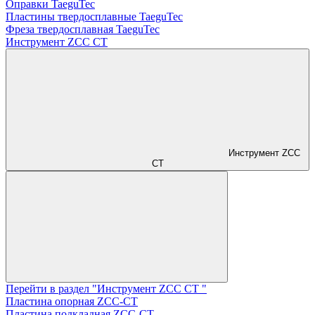
Оправки TaeguTec
Пластины твердосплавные TaeguTec
Фреза твердосплавная TaeguTec
Инструмент ZCС CT
Инструмент ZCС
CT
Перейти в раздел "Инструмент ZCС CT "
Пластина опорная ZCC-CT
Пластина подкладная ZCC-CT