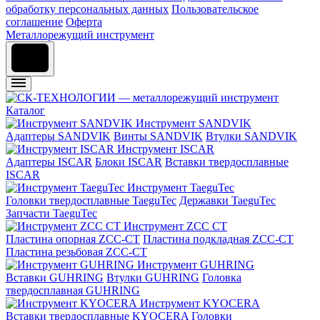
обработку персональных данных
Пользовательское
соглашение
Оферта
Металлорежущий инструмент
Каталог
Инструмент SANDVIK
Адаптеры SANDVIK
Винты SANDVIK
Втулки SANDVIK
Инструмент ISCAR
Адаптеры ISCAR
Блоки ISCAR
Вставки твердосплавные
ISCAR
Инструмент TaeguTec
Головки твердосплавные TaeguTec
Державки TaeguTec
Запчасти TaeguTec
Инструмент ZCС CT
Пластина опорная ZCC-CT
Пластина подкладная ZCC-CT
Пластина резьбовая ZCC-CT
Инструмент GUHRING
Вставки GUHRING
Втулки GUHRING
Головка
твердосплавная GUHRING
Инструмент KYOCERA
Вставки твердосплавные KYOCERA
Головки