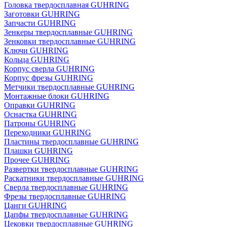
Головка твердосплавная GUHRING
Заготовки GUHRING
Запчасти GUHRING
Зенкеры твердосплавные GUHRING
Зенковки твердосплавные GUHRING
Ключи GUHRING
Кольца GUHRING
Корпус сверла GUHRING
Корпус фрезы GUHRING
Метчики твердосплавные GUHRING
Монтажные блоки GUHRING
Оправки GUHRING
Оснастка GUHRING
Патроны GUHRING
Переходники GUHRING
Пластины твердосплавные GUHRING
Плашки GUHRING
Прочее GUHRING
Развертки твердосплавные GUHRING
Раскатники твердосплавные GUHRING
Сверла твердосплавные GUHRING
Фрезы твердосплавные GUHRING
Цанги GUHRING
Цапфы твердосплавные GUHRING
Цековки твердосплавные GUHRING