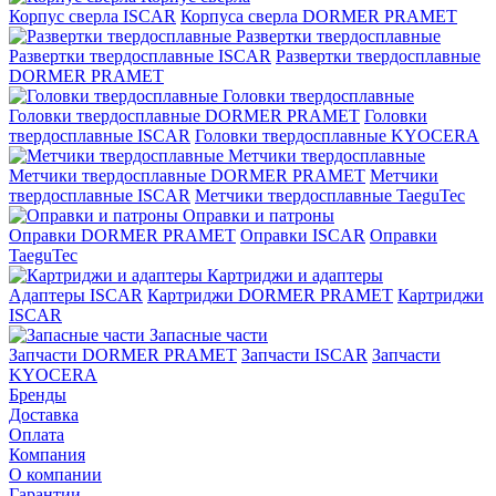
Корпус сверла ISCAR
Корпуса сверла DORMER PRAMET
Развертки твердосплавные
Развертки твердосплавные ISCAR
Развертки твердосплавные
DORMER PRAMET
Головки твердосплавные
Головки твердосплавные DORMER PRAMET
Головки
твердосплавные ISCAR
Головки твердосплавные KYOCERA
Метчики твердосплавные
Метчики твердосплавные DORMER PRAMET
Метчики
твердосплавные ISCAR
Метчики твердосплавные TaeguTec
Оправки и патроны
Оправки DORMER PRAMET
Оправки ISCAR
Оправки
TaeguTec
Картриджи и адаптеры
Адаптеры ISCAR
Картриджи DORMER PRAMET
Картриджи
ISCAR
Запасные части
Запчасти DORMER PRAMET
Запчасти ISCAR
Запчасти
KYOCERA
Бренды
Доставка
Оплата
Компания
О компании
Гарантии