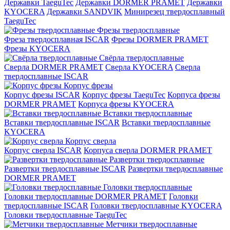
Державки TaeguTec
Державки DORMER PRAMET
Державки
KYOCERA
Державки SANDVIK
Минирезец твердосплавный
TaeguTec
Фрезы твердосплавные
Фреза твердосплавная ISCAR
Фрезы DORMER PRAMET
Фрезы KYOCERA
Свёрла твердосплавные
Сверла DORMER PRAMET
Сверла KYOCERA
Сверла
твердосплавные ISCAR
Корпус фрезы
Корпус фрезы ISCAR
Корпус фрезы TaeguTec
Корпуса фрезы
DORMER PRAMET
Корпуса фрезы KYOCERA
Вставки твердосплавные
Вставки твердосплавные ISCAR
Вставки твердосплавные
KYOCERA
Корпус сверла
Корпус сверла ISCAR
Корпуса сверла DORMER PRAMET
Развертки твердосплавные
Развертки твердосплавные ISCAR
Развертки твердосплавные
DORMER PRAMET
Головки твердосплавные
Головки твердосплавные DORMER PRAMET
Головки
твердосплавные ISCAR
Головки твердосплавные KYOCERA
Головки твердосплавные TaeguTec
Метчики твердосплавные