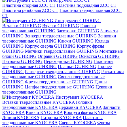
Инструмент ZCС CT
Пластина опорная ZCC-CT
Пластина подкладная ZCC-CT
Пластина резьбовая ZCC-CT
Пластина твердосплавная ZCC-
CT
Инструмент GUHRING
Вставки GUHRING
Втулки GUHRING
Головка
твердосплавная GUHRING
Заготовки GUHRING
Запчасти
GUHRING
Зенкеры твердосплавные GUHRING
Зенковки
твердосплавные GUHRING
Ключи GUHRING
Кольца
GUHRING
Корпус сверла GUHRING
Корпус фрезы
GUHRING
Метчики твердосплавные GUHRING
Монтажные
блоки GUHRING
Оправки GUHRING
Оснастка GUHRING
Патроны GUHRING
Переходники GUHRING
Пластины
твердосплавные GUHRING
Плашки GUHRING
Прочее
GUHRING
Развертки твердосплавные GUHRING
Раскатники
твердосплавные GUHRING
Сверла твердосплавные
GUHRING
Фрезы твердосплавные GUHRING
Цанги
GUHRING
Цапфы твердосплавные GUHRING
Цековки
твердосплавные GUHRING
Инструмент KYOCERA
Вставки твердосплавные KYOCERA
Головки
твердосплавные KYOCERA
Державки KYOCERA
Запчасти
KYOCERA
Ключи KYOCERA
Корпуса фрезы KYOCERA
Лезвия KYOCERA
Патроны KYOCERA
Пластины
твердосплавные KYOCERA
Сверла KYOCERA
Фрезы