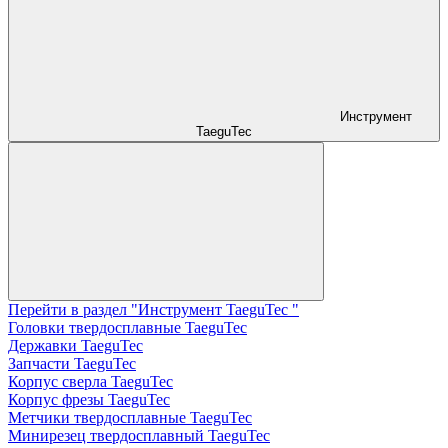
Инструмент
TaeguTec
Перейти в раздел "Инструмент TaeguTec "
Головки твердосплавные TaeguTec
Державки TaeguTec
Запчасти TaeguTec
Корпус сверла TaeguTec
Корпус фрезы TaeguTec
Метчики твердосплавные TaeguTec
Минирезец твердосплавный TaeguTec