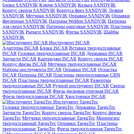
блоки SANDVIK
Ключи SANDVIK
Кольца SANDVIK
Корпус сверла SANDVIK
Корпуса фрез SANDVIK
Лезвия
SANDVIK
Метчики SANDVIK
Оправки SANDVIK
Оправки
фрезерные SANDVIK
Патроны Weldon SANDVIK
Патроны
для сверл SANDVIK
Патроны цанговые SANDVIK
Пластины
SANDVIK
Рычаги SANDVIK
Фрезы SANDVIK
Шайбы
SANDVIK
Инструмент ISCAR
Адаптеры ISCAR
Блоки ISCAR
Вставки твердосплавные
ISCAR
Головки твердосплавные ISCAR
Державки ISCAR
Запчасти ISCAR
Картриджи ISCAR
Корпус сверла ISCAR
Корпус фрезы ISCAR
Метчики твердосплавные ISCAR
Наборы инструмента ISCAR
Оправки ISCAR
Оснастка
ISCAR
Патроны ISCAR
Пластины твердосплавные CBN
ISCAR
Пластины твердосплавные ISCAR
Развертки
твердосплавные ISCAR
Ручной инструмент ISCAR
Сверла
твердосплавные ISCAR
Фреза дисковая отрезная ISCAR
Фреза твердосплавная ISCAR
Хвостовики ISCAR
Инструмент TaeguTec
Головки твердосплавные TaeguTec
Державки TaeguTec
Запчасти TaeguTec
Корпус сверла TaeguTec
Корпус фрезы
TaeguTec
Метчики твердосплавные TaeguTec
Минирезец
твердосплавный TaeguTec
Оправки TaeguTec
Пластины
твердосплавные TaeguTec
Фреза твердосплавная TaeguTec