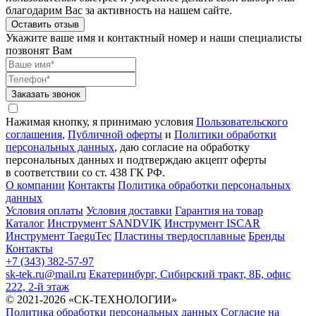
благодарим Вас за активность на нашем сайте.
Оставить отзыв
Укажите ваше имя и контактный номер и наши специалисты
позвонят Вам
Заказать звонок
Нажимая кнопку, я принимаю условия
Пользовательского
соглашения
,
Публичной оферты
и
Политики обработки
персональных данных
, даю согласие на обработку
персональных данных и подтверждаю акцепт оферты
в соответствии со ст. 438 ГК РФ.
О компании
Контакты
Политика обработки персональных
данных
Условия оплаты
Условия доставки
Гарантия на товар
Каталог
Инструмент SANDVIK
Инструмент ISCAR
Инструмент TaeguTec
Пластины твердосплавные
Бренды
Контакты
+7 (343) 382-57-97
sk-tek.ru@mail.ru
Екатеринбург, Сибирский тракт, 8Б, офис
222, 2-й этаж
© 2021-2026 «СК-ТЕХНОЛОГИИ»
Политика обработки персональных данных
Согласие на