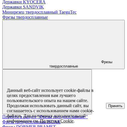
Державки KYOCERA
Державки SANDVIK
Минирезец твердосплавный TaeguTec
Фрезы твердосплавные
Фрезы
твердосплавные
Данный веб-сайт использует cookie-файлы в
целях предоставления вам лучшего
пользовательского опыта на нашем сайте.
Продолжая использовать данный сайт, вы
Принять
соглашаетесь с использованием нами cookie-
файлов. Для получения дополнительной
Перейти в раздел "Фрезы твердосплавные "
информации см.
Политика Cookie
.
Фреза твердосплавная ISCAR
Фрезы DORMER PRAMET