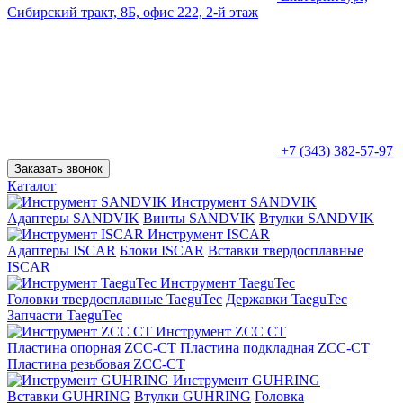
Сибирский тракт, 8Б, офис 222, 2-й этаж
+7 (343) 382-57-97
Заказать звонок
Каталог
Инструмент SANDVIK
Адаптеры SANDVIK
Винты SANDVIK
Втулки SANDVIK
Инструмент ISCAR
Адаптеры ISCAR
Блоки ISCAR
Вставки твердосплавные
ISCAR
Инструмент TaeguTec
Головки твердосплавные TaeguTec
Державки TaeguTec
Запчасти TaeguTec
Инструмент ZCС CT
Пластина опорная ZCC-CT
Пластина подкладная ZCC-CT
Пластина резьбовая ZCC-CT
Инструмент GUHRING
Вставки GUHRING
Втулки GUHRING
Головка