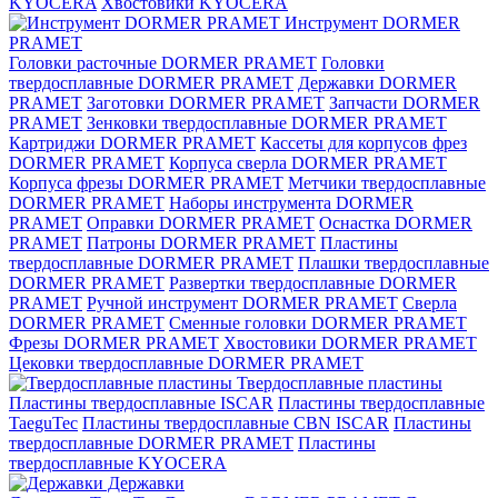
KYOCERA
Хвостовики KYOCERA
Инструмент DORMER
PRAMET
Головки расточные DORMER PRAMET
Головки
твердосплавные DORMER PRAMET
Державки DORMER
PRAMET
Заготовки DORMER PRAMET
Запчасти DORMER
PRAMET
Зенковки твердосплавные DORMER PRAMET
Картриджи DORMER PRAMET
Кассеты для корпусов фрез
DORMER PRAMET
Корпуса сверла DORMER PRAMET
Корпуса фрезы DORMER PRAMET
Метчики твердосплавные
DORMER PRAMET
Наборы инструмента DORMER
PRAMET
Оправки DORMER PRAMET
Оснастка DORMER
PRAMET
Патроны DORMER PRAMET
Пластины
твердосплавные DORMER PRAMET
Плашки твердосплавные
DORMER PRAMET
Развертки твердосплавные DORMER
PRAMET
Ручной инструмент DORMER PRAMET
Сверла
DORMER PRAMET
Сменные головки DORMER PRAMET
Фрезы DORMER PRAMET
Хвостовики DORMER PRAMET
Цековки твердосплавные DORMER PRAMET
Твердосплавные пластины
Пластины твердосплавные ISCAR
Пластины твердосплавные
TaeguTec
Пластины твердосплавные CBN ISCAR
Пластины
твердосплавные DORMER PRAMET
Пластины
твердосплавные KYOCERA
Державки