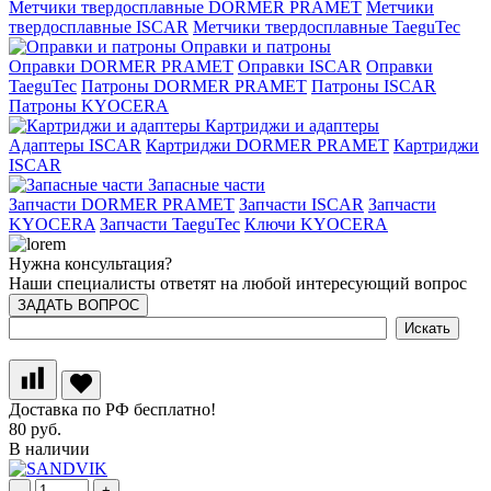
Метчики твердосплавные DORMER PRAMET
Метчики
твердосплавные ISCAR
Метчики твердосплавные TaeguTec
Оправки и патроны
Оправки DORMER PRAMET
Оправки ISCAR
Оправки
TaeguTec
Патроны DORMER PRAMET
Патроны ISCAR
Патроны KYOCERA
Картриджи и адаптеры
Адаптеры ISCAR
Картриджи DORMER PRAMET
Картриджи
ISCAR
Запасные части
Запчасти DORMER PRAMET
Запчасти ISCAR
Запчасти
KYOCERA
Запчасти TaeguTec
Ключи KYOCERA
Нужна консультация?
Наши специалисты ответят на любой интересующий вопрос
ЗАДАТЬ ВОПРОС
Доставка по РФ бесплатно!
80 руб.
В наличии
-
+