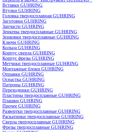
Вставки GUHRING
Втулки GUHRING
Головка твердосплавная GUHRING
Заготовки GUHRING
Запчасти GUHRING
Зенкеры твердосплавные GUHRING
Зенковки твердосплавные GUHRING
Ключи GUHRING
Кольца GUHRING
Корпус сверла GUHRING
Корпус фрезы GUHRING
Метчики твердосплавные GUHRING
Монтажные блоки GUHRING
Оправки GUHRING
Оснастка GUHRING
Патроны GUHRING
Переходники GUHRING
Пластины твердосплавные GUHRING
Плашки GUHRING
Прочее GUHRING
Развертки твердосплавные GUHRING
Раскатники твердосплавные GUHRING
Сверла твердосплавные GUHRING
Фрезы твердосплавные GUHRING