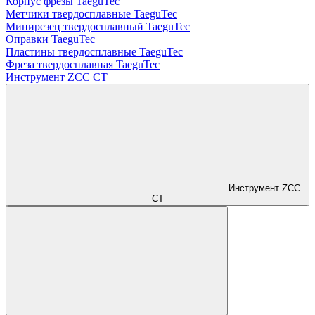
Корпус фрезы TaeguTec
Метчики твердосплавные TaeguTec
Минирезец твердосплавный TaeguTec
Оправки TaeguTec
Пластины твердосплавные TaeguTec
Фреза твердосплавная TaeguTec
Инструмент ZCС CT
Инструмент ZCС
CT