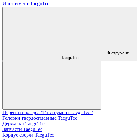
Инструмент TaeguTec
Инструмент
TaeguTec
Перейти в раздел "Инструмент TaeguTec "
Головки твердосплавные TaeguTec
Державки TaeguTec
Запчасти TaeguTec
Корпус сверла TaeguTec