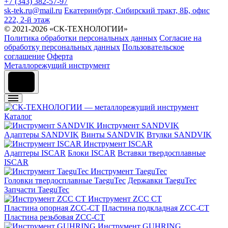
+7 (343) 382-57-97
sk-tek.ru@mail.ru
Екатеринбург, Сибирский тракт, 8Б, офис
222, 2-й этаж
© 2021-2026 «СК-ТЕХНОЛОГИИ»
Политика обработки персональных данных
Согласие на
обработку персональных данных
Пользовательское
соглашение
Оферта
Металлорежущий инструмент
Каталог
Инструмент SANDVIK
Адаптеры SANDVIK
Винты SANDVIK
Втулки SANDVIK
Инструмент ISCAR
Адаптеры ISCAR
Блоки ISCAR
Вставки твердосплавные
ISCAR
Инструмент TaeguTec
Головки твердосплавные TaeguTec
Державки TaeguTec
Запчасти TaeguTec
Инструмент ZCС CT
Пластина опорная ZCC-CT
Пластина подкладная ZCC-CT
Пластина резьбовая ZCC-CT
Инструмент GUHRING