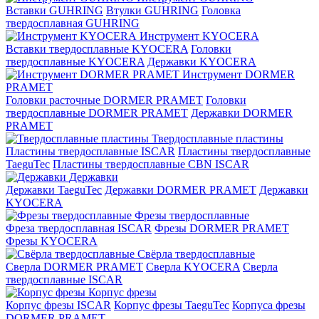
Вставки GUHRING
Втулки GUHRING
Головка
твердосплавная GUHRING
Инструмент KYOCERA
Вставки твердосплавные KYOCERA
Головки
твердосплавные KYOCERA
Державки KYOCERA
Инструмент DORMER
PRAMET
Головки расточные DORMER PRAMET
Головки
твердосплавные DORMER PRAMET
Державки DORMER
PRAMET
Твердосплавные пластины
Пластины твердосплавные ISCAR
Пластины твердосплавные
TaeguTec
Пластины твердосплавные CBN ISCAR
Державки
Державки TaeguTec
Державки DORMER PRAMET
Державки
KYOCERA
Фрезы твердосплавные
Фреза твердосплавная ISCAR
Фрезы DORMER PRAMET
Фрезы KYOCERA
Свёрла твердосплавные
Сверла DORMER PRAMET
Сверла KYOCERA
Сверла
твердосплавные ISCAR
Корпус фрезы
Корпус фрезы ISCAR
Корпус фрезы TaeguTec
Корпуса фрезы
DORMER PRAMET