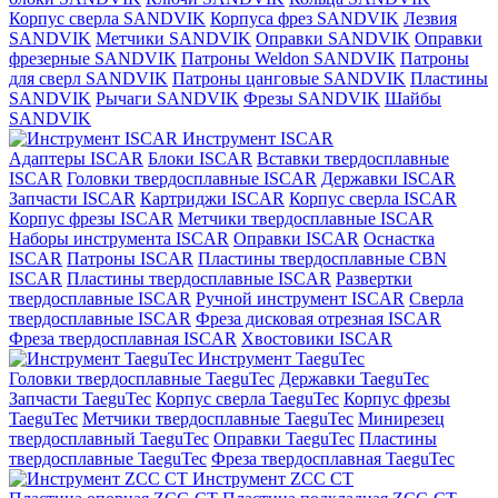
Корпус сверла SANDVIK
Корпуса фрез SANDVIK
Лезвия
SANDVIK
Метчики SANDVIK
Оправки SANDVIK
Оправки
фрезерные SANDVIK
Патроны Weldon SANDVIK
Патроны
для сверл SANDVIK
Патроны цанговые SANDVIK
Пластины
SANDVIK
Рычаги SANDVIK
Фрезы SANDVIK
Шайбы
SANDVIK
Инструмент ISCAR
Адаптеры ISCAR
Блоки ISCAR
Вставки твердосплавные
ISCAR
Головки твердосплавные ISCAR
Державки ISCAR
Запчасти ISCAR
Картриджи ISCAR
Корпус сверла ISCAR
Корпус фрезы ISCAR
Метчики твердосплавные ISCAR
Наборы инструмента ISCAR
Оправки ISCAR
Оснастка
ISCAR
Патроны ISCAR
Пластины твердосплавные CBN
ISCAR
Пластины твердосплавные ISCAR
Развертки
твердосплавные ISCAR
Ручной инструмент ISCAR
Сверла
твердосплавные ISCAR
Фреза дисковая отрезная ISCAR
Фреза твердосплавная ISCAR
Хвостовики ISCAR
Инструмент TaeguTec
Головки твердосплавные TaeguTec
Державки TaeguTec
Запчасти TaeguTec
Корпус сверла TaeguTec
Корпус фрезы
TaeguTec
Метчики твердосплавные TaeguTec
Минирезец
твердосплавный TaeguTec
Оправки TaeguTec
Пластины
твердосплавные TaeguTec
Фреза твердосплавная TaeguTec
Инструмент ZCС CT