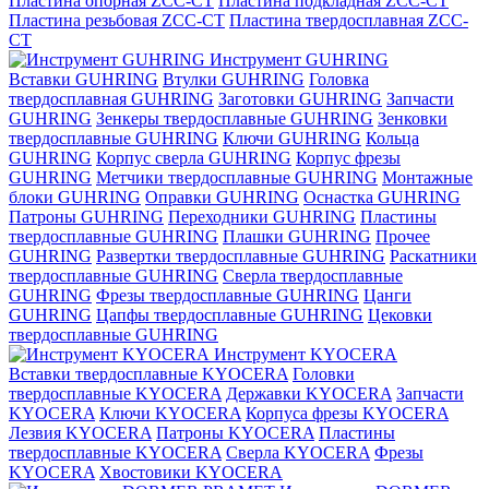
Пластина опорная ZCC-CT
Пластина подкладная ZCC-CT
Пластина резьбовая ZCC-CT
Пластина твердосплавная ZCC-
CT
Инструмент GUHRING
Вставки GUHRING
Втулки GUHRING
Головка
твердосплавная GUHRING
Заготовки GUHRING
Запчасти
GUHRING
Зенкеры твердосплавные GUHRING
Зенковки
твердосплавные GUHRING
Ключи GUHRING
Кольца
GUHRING
Корпус сверла GUHRING
Корпус фрезы
GUHRING
Метчики твердосплавные GUHRING
Монтажные
блоки GUHRING
Оправки GUHRING
Оснастка GUHRING
Патроны GUHRING
Переходники GUHRING
Пластины
твердосплавные GUHRING
Плашки GUHRING
Прочее
GUHRING
Развертки твердосплавные GUHRING
Раскатники
твердосплавные GUHRING
Сверла твердосплавные
GUHRING
Фрезы твердосплавные GUHRING
Цанги
GUHRING
Цапфы твердосплавные GUHRING
Цековки
твердосплавные GUHRING
Инструмент KYOCERA
Вставки твердосплавные KYOCERA
Головки
твердосплавные KYOCERA
Державки KYOCERA
Запчасти
KYOCERA
Ключи KYOCERA
Корпуса фрезы KYOCERA
Лезвия KYOCERA
Патроны KYOCERA
Пластины
твердосплавные KYOCERA
Сверла KYOCERA
Фрезы
KYOCERA
Хвостовики KYOCERA