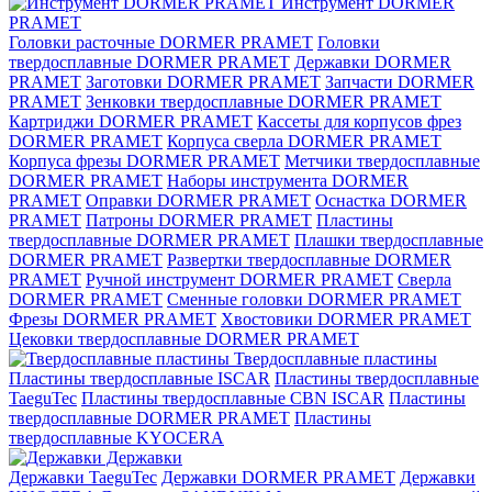
Инструмент DORMER
PRAMET
Головки расточные DORMER PRAMET
Головки
твердосплавные DORMER PRAMET
Державки DORMER
PRAMET
Заготовки DORMER PRAMET
Запчасти DORMER
PRAMET
Зенковки твердосплавные DORMER PRAMET
Картриджи DORMER PRAMET
Кассеты для корпусов фрез
DORMER PRAMET
Корпуса сверла DORMER PRAMET
Корпуса фрезы DORMER PRAMET
Метчики твердосплавные
DORMER PRAMET
Наборы инструмента DORMER
PRAMET
Оправки DORMER PRAMET
Оснастка DORMER
PRAMET
Патроны DORMER PRAMET
Пластины
твердосплавные DORMER PRAMET
Плашки твердосплавные
DORMER PRAMET
Развертки твердосплавные DORMER
PRAMET
Ручной инструмент DORMER PRAMET
Сверла
DORMER PRAMET
Сменные головки DORMER PRAMET
Фрезы DORMER PRAMET
Хвостовики DORMER PRAMET
Цековки твердосплавные DORMER PRAMET
Твердосплавные пластины
Пластины твердосплавные ISCAR
Пластины твердосплавные
TaeguTec
Пластины твердосплавные CBN ISCAR
Пластины
твердосплавные DORMER PRAMET
Пластины
твердосплавные KYOCERA
Державки
Державки TaeguTec
Державки DORMER PRAMET
Державки