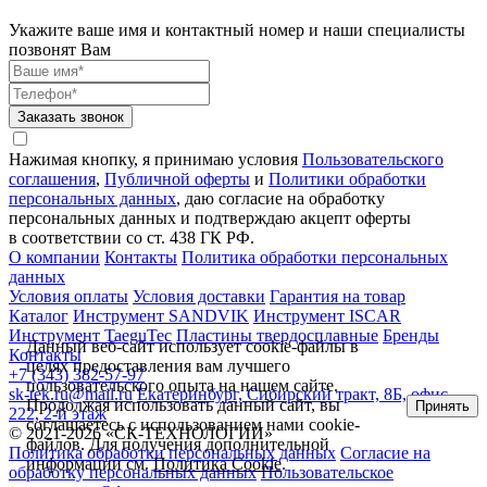
Укажите ваше имя и контактный номер и наши специалисты
позвонят Вам
Заказать звонок
Нажимая кнопку, я принимаю условия
Пользовательского
соглашения
,
Публичной оферты
и
Политики обработки
персональных данных
, даю согласие на обработку
персональных данных и подтверждаю акцепт оферты
в соответствии со ст. 438 ГК РФ.
О компании
Контакты
Политика обработки персональных
данных
Условия оплаты
Условия доставки
Гарантия на товар
Каталог
Инструмент SANDVIK
Инструмент ISCAR
Инструмент TaeguTec
Пластины твердосплавные
Бренды
Данный веб-сайт использует cookie-файлы в
Контакты
целях предоставления вам лучшего
+7 (343) 382-57-97
пользовательского опыта на нашем сайте.
sk-tek.ru@mail.ru
Екатеринбург, Сибирский тракт, 8Б, офис
Продолжая использовать данный сайт, вы
Принять
222, 2-й этаж
соглашаетесь с использованием нами cookie-
© 2021-2026 «СК-ТЕХНОЛОГИИ»
файлов. Для получения дополнительной
Политика обработки персональных данных
Согласие на
информации см.
Политика Cookie
.
обработку персональных данных
Пользовательское