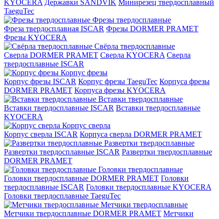
KYOCERA
Державки SANDVIK
Минирезец твердосплавный
TaeguTec
Фрезы твердосплавные
Фреза твердосплавная ISCAR
Фрезы DORMER PRAMET
Фрезы KYOCERA
Свёрла твердосплавные
Сверла DORMER PRAMET
Сверла KYOCERA
Сверла
твердосплавные ISCAR
Корпус фрезы
Корпус фрезы ISCAR
Корпус фрезы TaeguTec
Корпуса фрезы
DORMER PRAMET
Корпуса фрезы KYOCERA
Вставки твердосплавные
Вставки твердосплавные ISCAR
Вставки твердосплавные
KYOCERA
Корпус сверла
Корпус сверла ISCAR
Корпуса сверла DORMER PRAMET
Развертки твердосплавные
Развертки твердосплавные ISCAR
Развертки твердосплавные
DORMER PRAMET
Головки твердосплавные
Головки твердосплавные DORMER PRAMET
Головки
твердосплавные ISCAR
Головки твердосплавные KYOCERA
Головки твердосплавные TaeguTec
Метчики твердосплавные
Метчики твердосплавные DORMER PRAMET
Метчики