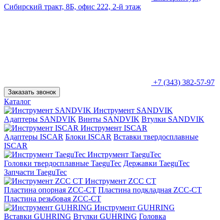
Сибирский тракт, 8Б, офис 222, 2-й этаж
+7 (343) 382-57-97
Заказать звонок
Каталог
Инструмент SANDVIK
Адаптеры SANDVIK
Винты SANDVIK
Втулки SANDVIK
Инструмент ISCAR
Адаптеры ISCAR
Блоки ISCAR
Вставки твердосплавные
ISCAR
Инструмент TaeguTec
Головки твердосплавные TaeguTec
Державки TaeguTec
Запчасти TaeguTec
Инструмент ZCС CT
Пластина опорная ZCC-CT
Пластина подкладная ZCC-CT
Пластина резьбовая ZCC-CT
Инструмент GUHRING
Вставки GUHRING
Втулки GUHRING
Головка