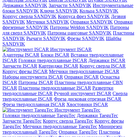
Державки SANDVIK
Запчасти SANDVIK
Инструментальные
блоки SANDVIK
Ключи SANDVIK
Кольца SANDVIK
Корпус сверла SANDVIK
Корпуса фрез SANDVIK
Лезвия
SANDVIK
Метчики SANDVIK
Оправки SANDVIK
Оправки
фрезерные SANDVIK
Патроны Weldon SANDVIK
Патроны
для сверл SANDVIK
Патроны цанговые SANDVIK
Пластины
SANDVIK
Рычаги SANDVIK
Фрезы SANDVIK
Шайбы
SANDVIK
Инструмент ISCAR
Адаптеры ISCAR
Блоки ISCAR
Вставки твердосплавные
ISCAR
Головки твердосплавные ISCAR
Державки ISCAR
Запчасти ISCAR
Картриджи ISCAR
Корпус сверла ISCAR
Корпус фрезы ISCAR
Метчики твердосплавные ISCAR
Наборы инструмента ISCAR
Оправки ISCAR
Оснастка
ISCAR
Патроны ISCAR
Пластины твердосплавные CBN
ISCAR
Пластины твердосплавные ISCAR
Развертки
твердосплавные ISCAR
Ручной инструмент ISCAR
Сверла
твердосплавные ISCAR
Фреза дисковая отрезная ISCAR
Фреза твердосплавная ISCAR
Хвостовики ISCAR
Инструмент TaeguTec
Головки твердосплавные TaeguTec
Державки TaeguTec
Запчасти TaeguTec
Корпус сверла TaeguTec
Корпус фрезы
TaeguTec
Метчики твердосплавные TaeguTec
Минирезец
твердосплавный TaeguTec
Оправки TaeguTec
Пластины