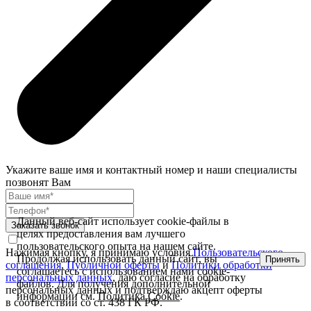
Укажите ваше имя и контактный номер и наши специалисты
позвонят Вам
Данный веб-сайт использует cookie-файлы в
Заказать звонок
целях предоставления вам лучшего
пользовательского опыта на нашем сайте.
Нажимая кнопку, я принимаю условия
Пользовательского
Продолжая использовать данный сайт, вы
Принять
соглашения
,
Публичной оферты
и
Политики обработки
соглашаетесь с использованием нами cookie-
персональных данных
, даю согласие на обработку
файлов. Для получения дополнительной
персональных данных и подтверждаю акцепт оферты
информации см.
Политика Cookie
.
в соответствии со ст. 438 ГК РФ.