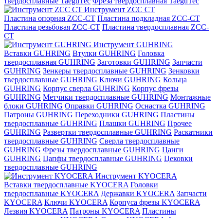
твердосплавные TaeguTec
Фреза твердосплавная TaeguTec
Инструмент ZCС CT
Пластина опорная ZCC-CT
Пластина подкладная ZCC-CT
Пластина резьбовая ZCC-CT
Пластина твердосплавная ZCC-
CT
Инструмент GUHRING
Вставки GUHRING
Втулки GUHRING
Головка
твердосплавная GUHRING
Заготовки GUHRING
Запчасти
GUHRING
Зенкеры твердосплавные GUHRING
Зенковки
твердосплавные GUHRING
Ключи GUHRING
Кольца
GUHRING
Корпус сверла GUHRING
Корпус фрезы
GUHRING
Метчики твердосплавные GUHRING
Монтажные
блоки GUHRING
Оправки GUHRING
Оснастка GUHRING
Патроны GUHRING
Переходники GUHRING
Пластины
твердосплавные GUHRING
Плашки GUHRING
Прочее
GUHRING
Развертки твердосплавные GUHRING
Раскатники
твердосплавные GUHRING
Сверла твердосплавные
GUHRING
Фрезы твердосплавные GUHRING
Цанги
GUHRING
Цапфы твердосплавные GUHRING
Цековки
твердосплавные GUHRING
Инструмент KYOCERA
Вставки твердосплавные KYOCERA
Головки
твердосплавные KYOCERA
Державки KYOCERA
Запчасти
KYOCERA
Ключи KYOCERA
Корпуса фрезы KYOCERA
Лезвия KYOCERA
Патроны KYOCERA
Пластины