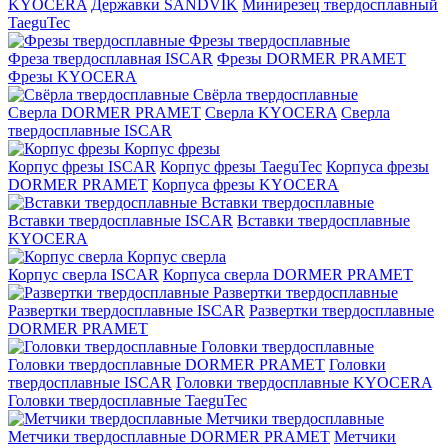
KYOCERA
Державки SANDVIK
Минирезец твердосплавный
TaeguTec
Фрезы твердосплавные
Фреза твердосплавная ISCAR
Фрезы DORMER PRAMET
Фрезы KYOCERA
Свёрла твердосплавные
Сверла DORMER PRAMET
Сверла KYOCERA
Сверла
твердосплавные ISCAR
Корпус фрезы
Корпус фрезы ISCAR
Корпус фрезы TaeguTec
Корпуса фрезы
DORMER PRAMET
Корпуса фрезы KYOCERA
Вставки твердосплавные
Вставки твердосплавные ISCAR
Вставки твердосплавные
KYOCERA
Корпус сверла
Корпус сверла ISCAR
Корпуса сверла DORMER PRAMET
Развертки твердосплавные
Развертки твердосплавные ISCAR
Развертки твердосплавные
DORMER PRAMET
Головки твердосплавные
Головки твердосплавные DORMER PRAMET
Головки
твердосплавные ISCAR
Головки твердосплавные KYOCERA
Головки твердосплавные TaeguTec
Метчики твердосплавные
Метчики твердосплавные DORMER PRAMET
Метчики