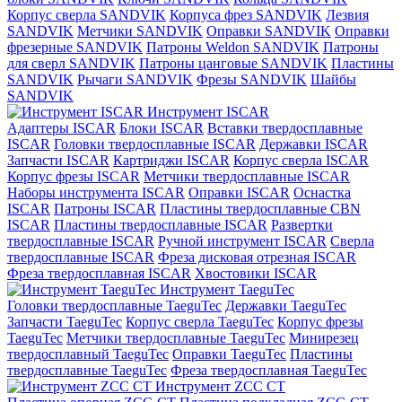
Корпус сверла SANDVIK
Корпуса фрез SANDVIK
Лезвия
SANDVIK
Метчики SANDVIK
Оправки SANDVIK
Оправки
фрезерные SANDVIK
Патроны Weldon SANDVIK
Патроны
для сверл SANDVIK
Патроны цанговые SANDVIK
Пластины
SANDVIK
Рычаги SANDVIK
Фрезы SANDVIK
Шайбы
SANDVIK
Инструмент ISCAR
Адаптеры ISCAR
Блоки ISCAR
Вставки твердосплавные
ISCAR
Головки твердосплавные ISCAR
Державки ISCAR
Запчасти ISCAR
Картриджи ISCAR
Корпус сверла ISCAR
Корпус фрезы ISCAR
Метчики твердосплавные ISCAR
Наборы инструмента ISCAR
Оправки ISCAR
Оснастка
ISCAR
Патроны ISCAR
Пластины твердосплавные CBN
ISCAR
Пластины твердосплавные ISCAR
Развертки
твердосплавные ISCAR
Ручной инструмент ISCAR
Сверла
твердосплавные ISCAR
Фреза дисковая отрезная ISCAR
Фреза твердосплавная ISCAR
Хвостовики ISCAR
Инструмент TaeguTec
Головки твердосплавные TaeguTec
Державки TaeguTec
Запчасти TaeguTec
Корпус сверла TaeguTec
Корпус фрезы
TaeguTec
Метчики твердосплавные TaeguTec
Минирезец
твердосплавный TaeguTec
Оправки TaeguTec
Пластины
твердосплавные TaeguTec
Фреза твердосплавная TaeguTec
Инструмент ZCС CT