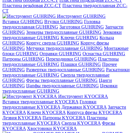
Пластина опорная ZCC-CT
Пластина подкладная ZCC-CT
Пластина резьбовая ZCC-CT
Пластина твердосплавная ZCC-
CT
Инструмент GUHRING
Вставки GUHRING
Втулки GUHRING
Головка
твердосплавная GUHRING
Заготовки GUHRING
Запчасти
GUHRING
Зенкеры твердосплавные GUHRING
Зенковки
твердосплавные GUHRING
Ключи GUHRING
Кольца
GUHRING
Корпус сверла GUHRING
Корпус фрезы
GUHRING
Метчики твердосплавные GUHRING
Монтажные
блоки GUHRING
Оправки GUHRING
Оснастка GUHRING
Патроны GUHRING
Переходники GUHRING
Пластины
твердосплавные GUHRING
Плашки GUHRING
Прочее
GUHRING
Развертки твердосплавные GUHRING
Раскатники
твердосплавные GUHRING
Сверла твердосплавные
GUHRING
Фрезы твердосплавные GUHRING
Цанги
GUHRING
Цапфы твердосплавные GUHRING
Цековки
твердосплавные GUHRING
Инструмент KYOCERA
Вставки твердосплавные KYOCERA
Головки
твердосплавные KYOCERA
Державки KYOCERA
Запчасти
KYOCERA
Ключи KYOCERA
Корпуса фрезы KYOCERA
Лезвия KYOCERA
Патроны KYOCERA
Пластины
твердосплавные KYOCERA
Сверла KYOCERA
Фрезы
KYOCERA
Хвостовики KYOCERA