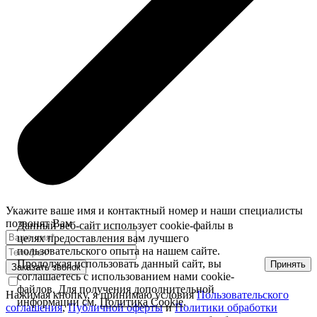
Укажите ваше имя и контактный номер и наши специалисты
позвонят Вам
Данный веб-сайт использует cookie-файлы в
целях предоставления вам лучшего
пользовательского опыта на нашем сайте.
Продолжая использовать данный сайт, вы
Принять
Заказать звонок
соглашаетесь с использованием нами cookie-
файлов. Для получения дополнительной
Нажимая кнопку, я принимаю условия
Пользовательского
информации см.
Политика Cookie
.
соглашения
,
Публичной оферты
и
Политики обработки