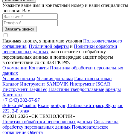
Укажите ваше имя и контактный номер и наши специалисты
позвонят Вам
Заказать звонок
Нажимая кнопку, я принимаю условия
Пользовательского
соглашения
,
Публичной оферты
и
Политики обработки
персональных данных
, даю согласие на обработку
персональных данных и подтверждаю акцепт оферты
в соответствии со ст. 438 ГК РФ.
О компании
Контакты
Политика обработки персональных
данных
Условия оплаты
Условия доставки
Гарантия на товар
Каталог
Инструмент SANDVIK
Инструмент ISCAR
Инструмент TaeguTec
Пластины твердосплавные
Бренды
Контакты
+7 (343) 382-57-97
sk-tek.ru@mail.ru
Екатеринбург, Сибирский тракт, 8Б, офис
222, 2-й этаж
© 2021-2026 «СК-ТЕХНОЛОГИИ»
Политика обработки персональных данных
Согласие на
обработку персональных данных
Пользовательское
соглашение
Оферта