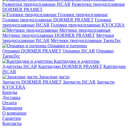
Развертки твердосплавные ISCAR
Развертки твердосплавные
DORMER PRAMET
Головки твердосплавные
Головки твердосплавные DORMER PRAMET
Головки
твердосплавные ISCAR
Головки твердосплавные KYOCERA
Метчики твердосплавные
Метчики твердосплавные DORMER PRAMET
Метчики
твердосплавные ISCAR
Метчики твердосплавные TaeguTec
Оправки и патроны
Оправки DORMER PRAMET
Оправки ISCAR
Оправки
TaeguTec
Картриджи и адаптеры
Адаптеры ISCAR
Картриджи DORMER PRAMET
Картриджи
ISCAR
Запасные части
Запчасти DORMER PRAMET
Запчасти ISCAR
Запчасти
KYOCERA
Бренды
Доставка
Оплата
Компания
О компании
Гарантии
Контакты