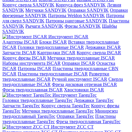
Корпус сверла SANDVIK
Корпуса фрез SANDVIK
Лезвия
SANDVIK
Метчики SANDVIK
Оправки SANDVIK
Оправки
фрезерные SANDVIK
Патроны Weldon SANDVIK
Патроны
для сверл SANDVIK
Патроны цанговые SANDVIK
Пластины
SANDVIK
Рычаги SANDVIK
Фрезы SANDVIK
Шайбы
SANDVIK
Инструмент ISCAR
Адаптеры ISCAR
Блоки ISCAR
Вставки твердосплавные
ISCAR
Головки твердосплавные ISCAR
Державки ISCAR
Запчасти ISCAR
Картриджи ISCAR
Корпус сверла ISCAR
Корпус фрезы ISCAR
Метчики твердосплавные ISCAR
Наборы инструмента ISCAR
Оправки ISCAR
Оснастка
ISCAR
Патроны ISCAR
Пластины твердосплавные CBN
ISCAR
Пластины твердосплавные ISCAR
Развертки
твердосплавные ISCAR
Ручной инструмент ISCAR
Сверла
твердосплавные ISCAR
Фреза дисковая отрезная ISCAR
Фреза твердосплавная ISCAR
Хвостовики ISCAR
Инструмент TaeguTec
Головки твердосплавные TaeguTec
Державки TaeguTec
Запчасти TaeguTec
Корпус сверла TaeguTec
Корпус фрезы
TaeguTec
Метчики твердосплавные TaeguTec
Минирезец
твердосплавный TaeguTec
Оправки TaeguTec
Пластины
твердосплавные TaeguTec
Фреза твердосплавная TaeguTec
Инструмент ZCС CT