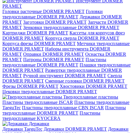
Инструмент DORMER
PRAMET
Головки расточные DORMER PRAMET
Головки
твердосплавные DORMER PRAMET
Державки DORMER
PRAMET
Заготовки DORMER PRAMET
Запчасти DORMER
PRAMET
Зенковки твердосплавные DORMER PRAMET
Картриджи DORMER PRAMET
Кассеты для корпусов фрез
DORMER PRAMET
Корпуса сверла DORMER PRAMET
Корпуса фрезы DORMER PRAMET
Метчики твердосплавные
DORMER PRAMET
Наборы инструмента DORMER
PRAMET
Оправки DORMER PRAMET
Оснастка DORMER
PRAMET
Патроны DORMER PRAMET
Пластины
твердосплавные DORMER PRAMET
Плашки твердосплавные
DORMER PRAMET
Развертки твердосплавные DORMER
PRAMET
Ручной инструмент DORMER PRAMET
Сверла
DORMER PRAMET
Сменные головки DORMER PRAMET
Фрезы DORMER PRAMET
Хвостовики DORMER PRAMET
Цековки твердосплавные DORMER PRAMET
Твердосплавные пластины
Пластины твердосплавные ISCAR
Пластины твердосплавные
TaeguTec
Пластины твердосплавные CBN ISCAR
Пластины
твердосплавные DORMER PRAMET
Пластины
твердосплавные KYOCERA
Державки
Державки TaeguTec
Державки DORMER PRAMET
Державки