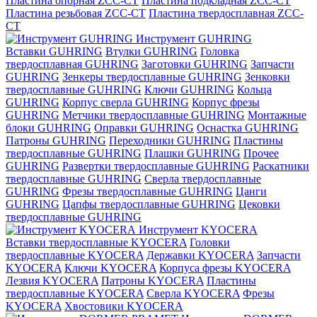
Пластина опорная ZCC-CT
Пластина подкладная ZCC-CT
Пластина резьбовая ZCC-CT
Пластина твердосплавная ZCC-
CT
Инструмент GUHRING
Вставки GUHRING
Втулки GUHRING
Головка
твердосплавная GUHRING
Заготовки GUHRING
Запчасти
GUHRING
Зенкеры твердосплавные GUHRING
Зенковки
твердосплавные GUHRING
Ключи GUHRING
Кольца
GUHRING
Корпус сверла GUHRING
Корпус фрезы
GUHRING
Метчики твердосплавные GUHRING
Монтажные
блоки GUHRING
Оправки GUHRING
Оснастка GUHRING
Патроны GUHRING
Переходники GUHRING
Пластины
твердосплавные GUHRING
Плашки GUHRING
Прочее
GUHRING
Развертки твердосплавные GUHRING
Раскатники
твердосплавные GUHRING
Сверла твердосплавные
GUHRING
Фрезы твердосплавные GUHRING
Цанги
GUHRING
Цапфы твердосплавные GUHRING
Цековки
твердосплавные GUHRING
Инструмент KYOCERA
Вставки твердосплавные KYOCERA
Головки
твердосплавные KYOCERA
Державки KYOCERA
Запчасти
KYOCERA
Ключи KYOCERA
Корпуса фрезы KYOCERA
Лезвия KYOCERA
Патроны KYOCERA
Пластины
твердосплавные KYOCERA
Сверла KYOCERA
Фрезы
KYOCERA
Хвостовики KYOCERA