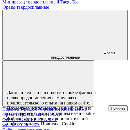
Минирезец твердосплавный TaeguTec
Фрезы твердосплавные
Фрезы
твердосплавные
Данный веб-сайт использует cookie-файлы в
целях предоставления вам лучшего
пользовательского опыта на нашем сайте.
Продолжая использовать данный сайт, вы
Принять
Перейти в раздел "Фрезы твердосплавные "
соглашаетесь с использованием нами cookie-
Фреза твердосплавная ISCAR
файлов. Для получения дополнительной
Фрезы DORMER PRAMET
информации см.
Политика Cookie
.
Фрезы KYOCERA
Свёрла твердосплавные