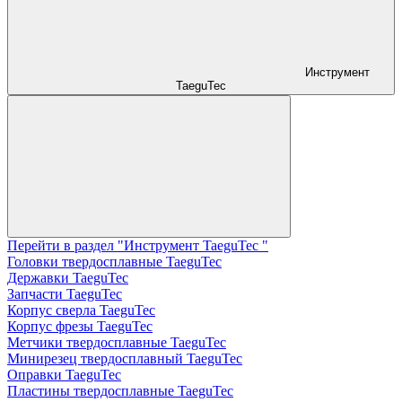
Инструмент
TaeguTec
Перейти в раздел "Инструмент TaeguTec "
Головки твердосплавные TaeguTec
Державки TaeguTec
Запчасти TaeguTec
Корпус сверла TaeguTec
Корпус фрезы TaeguTec
Метчики твердосплавные TaeguTec
Минирезец твердосплавный TaeguTec
Оправки TaeguTec
Пластины твердосплавные TaeguTec