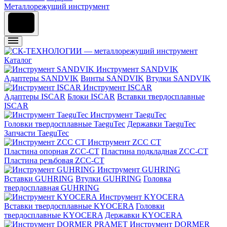
Металлорежущий инструмент
Каталог
Инструмент SANDVIK
Адаптеры SANDVIK
Винты SANDVIK
Втулки SANDVIK
Инструмент ISCAR
Адаптеры ISCAR
Блоки ISCAR
Вставки твердосплавные
ISCAR
Инструмент TaeguTec
Головки твердосплавные TaeguTec
Державки TaeguTec
Запчасти TaeguTec
Инструмент ZCС CT
Пластина опорная ZCC-CT
Пластина подкладная ZCC-CT
Пластина резьбовая ZCC-CT
Инструмент GUHRING
Вставки GUHRING
Втулки GUHRING
Головка
твердосплавная GUHRING
Инструмент KYOCERA
Вставки твердосплавные KYOCERA
Головки
твердосплавные KYOCERA
Державки KYOCERA
Инструмент DORMER