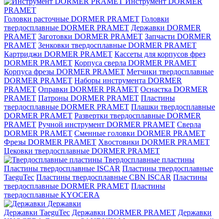
Инструмент DORMER
PRAMET
Головки расточные DORMER PRAMET
Головки
твердосплавные DORMER PRAMET
Державки DORMER
PRAMET
Заготовки DORMER PRAMET
Запчасти DORMER
PRAMET
Зенковки твердосплавные DORMER PRAMET
Картриджи DORMER PRAMET
Кассеты для корпусов фрез
DORMER PRAMET
Корпуса сверла DORMER PRAMET
Корпуса фрезы DORMER PRAMET
Метчики твердосплавные
DORMER PRAMET
Наборы инструмента DORMER
PRAMET
Оправки DORMER PRAMET
Оснастка DORMER
PRAMET
Патроны DORMER PRAMET
Пластины
твердосплавные DORMER PRAMET
Плашки твердосплавные
DORMER PRAMET
Развертки твердосплавные DORMER
PRAMET
Ручной инструмент DORMER PRAMET
Сверла
DORMER PRAMET
Сменные головки DORMER PRAMET
Фрезы DORMER PRAMET
Хвостовики DORMER PRAMET
Цековки твердосплавные DORMER PRAMET
Твердосплавные пластины
Пластины твердосплавные ISCAR
Пластины твердосплавные
TaeguTec
Пластины твердосплавные CBN ISCAR
Пластины
твердосплавные DORMER PRAMET
Пластины
твердосплавные KYOCERA
Державки
Державки TaeguTec
Державки DORMER PRAMET
Державки