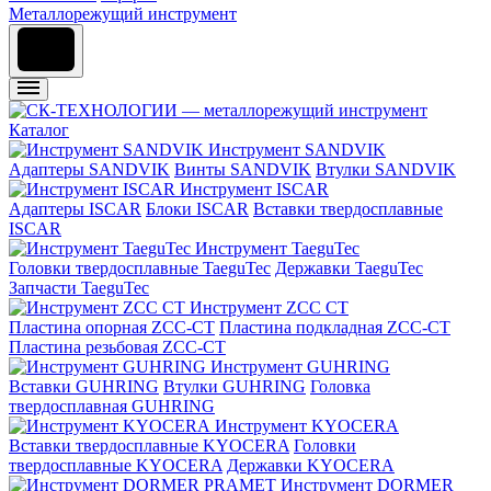
Металлорежущий инструмент
Каталог
Инструмент SANDVIK
Адаптеры SANDVIK
Винты SANDVIK
Втулки SANDVIK
Инструмент ISCAR
Адаптеры ISCAR
Блоки ISCAR
Вставки твердосплавные
ISCAR
Инструмент TaeguTec
Головки твердосплавные TaeguTec
Державки TaeguTec
Запчасти TaeguTec
Инструмент ZCС CT
Пластина опорная ZCC-CT
Пластина подкладная ZCC-CT
Пластина резьбовая ZCC-CT
Инструмент GUHRING
Вставки GUHRING
Втулки GUHRING
Головка
твердосплавная GUHRING
Инструмент KYOCERA
Вставки твердосплавные KYOCERA
Головки
твердосплавные KYOCERA
Державки KYOCERA
Инструмент DORMER