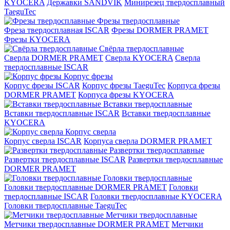
KYOCERA
Державки SANDVIK
Минирезец твердосплавный
TaeguTec
Фрезы твердосплавные
Фреза твердосплавная ISCAR
Фрезы DORMER PRAMET
Фрезы KYOCERA
Свёрла твердосплавные
Сверла DORMER PRAMET
Сверла KYOCERA
Сверла
твердосплавные ISCAR
Корпус фрезы
Корпус фрезы ISCAR
Корпус фрезы TaeguTec
Корпуса фрезы
DORMER PRAMET
Корпуса фрезы KYOCERA
Вставки твердосплавные
Вставки твердосплавные ISCAR
Вставки твердосплавные
KYOCERA
Корпус сверла
Корпус сверла ISCAR
Корпуса сверла DORMER PRAMET
Развертки твердосплавные
Развертки твердосплавные ISCAR
Развертки твердосплавные
DORMER PRAMET
Головки твердосплавные
Головки твердосплавные DORMER PRAMET
Головки
твердосплавные ISCAR
Головки твердосплавные KYOCERA
Головки твердосплавные TaeguTec
Метчики твердосплавные
Метчики твердосплавные DORMER PRAMET
Метчики