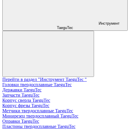
Инструмент
TaeguTec
Перейти в раздел "Инструмент TaeguTec "
Головки твердосплавные TaeguTec
Державки TaeguTec
Запчасти TaeguTec
Корпус сверла TaeguTec
Корпус фрезы TaeguTec
Метчики твердосплавные TaeguTec
Минирезец твердосплавный TaeguTec
Оправки TaeguTec
Пластины твердосплавные TaeguTec