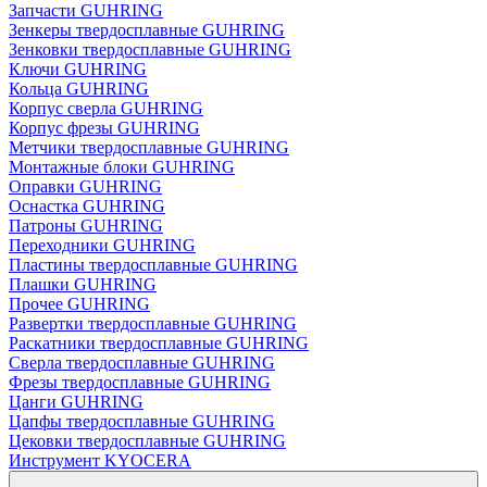
Запчасти GUHRING
Зенкеры твердосплавные GUHRING
Зенковки твердосплавные GUHRING
Ключи GUHRING
Кольца GUHRING
Корпус сверла GUHRING
Корпус фрезы GUHRING
Метчики твердосплавные GUHRING
Монтажные блоки GUHRING
Оправки GUHRING
Оснастка GUHRING
Патроны GUHRING
Переходники GUHRING
Пластины твердосплавные GUHRING
Плашки GUHRING
Прочее GUHRING
Развертки твердосплавные GUHRING
Раскатники твердосплавные GUHRING
Сверла твердосплавные GUHRING
Фрезы твердосплавные GUHRING
Цанги GUHRING
Цапфы твердосплавные GUHRING
Цековки твердосплавные GUHRING
Инструмент KYOCERA