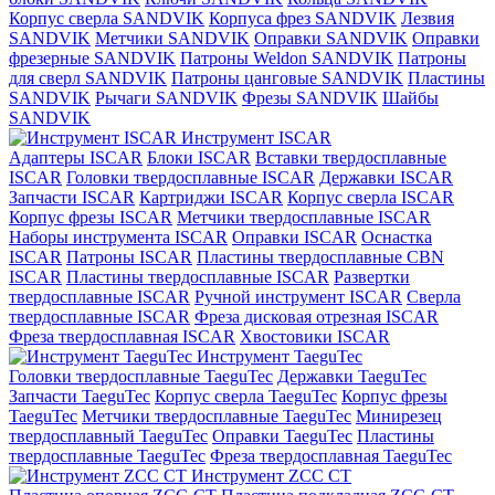
Корпус сверла SANDVIK
Корпуса фрез SANDVIK
Лезвия
SANDVIK
Метчики SANDVIK
Оправки SANDVIK
Оправки
фрезерные SANDVIK
Патроны Weldon SANDVIK
Патроны
для сверл SANDVIK
Патроны цанговые SANDVIK
Пластины
SANDVIK
Рычаги SANDVIK
Фрезы SANDVIK
Шайбы
SANDVIK
Инструмент ISCAR
Адаптеры ISCAR
Блоки ISCAR
Вставки твердосплавные
ISCAR
Головки твердосплавные ISCAR
Державки ISCAR
Запчасти ISCAR
Картриджи ISCAR
Корпус сверла ISCAR
Корпус фрезы ISCAR
Метчики твердосплавные ISCAR
Наборы инструмента ISCAR
Оправки ISCAR
Оснастка
ISCAR
Патроны ISCAR
Пластины твердосплавные CBN
ISCAR
Пластины твердосплавные ISCAR
Развертки
твердосплавные ISCAR
Ручной инструмент ISCAR
Сверла
твердосплавные ISCAR
Фреза дисковая отрезная ISCAR
Фреза твердосплавная ISCAR
Хвостовики ISCAR
Инструмент TaeguTec
Головки твердосплавные TaeguTec
Державки TaeguTec
Запчасти TaeguTec
Корпус сверла TaeguTec
Корпус фрезы
TaeguTec
Метчики твердосплавные TaeguTec
Минирезец
твердосплавный TaeguTec
Оправки TaeguTec
Пластины
твердосплавные TaeguTec
Фреза твердосплавная TaeguTec
Инструмент ZCС CT