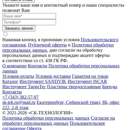
Укажите ваше имя и контактный номер и наши специалисты
позвонят Вам
Заказать звонок
Нажимая кнопку, я принимаю условия
Пользовательского
соглашения
,
Публичной оферты
и
Политики обработки
персональных данных
, даю согласие на обработку
персональных данных и подтверждаю акцепт оферты
в соответствии со ст. 438 ГК РФ.
О компании
Контакты
Политика обработки персональных
данных
Условия оплаты
Условия доставки
Гарантия на товар
Каталог
Инструмент SANDVIK
Инструмент ISCAR
Инструмент TaeguTec
Пластины твердосплавные
Бренды
Контакты
+7 (343) 382-57-97
sk-tek.ru@mail.ru
Екатеринбург, Сибирский тракт, 8Б, офис
222, 2-й этаж
© 2021-2026 «СК-ТЕХНОЛОГИИ»
Политика обработки персональных данных
Согласие на
обработку персональных данных
Пользовательское
соглашение
Оферта