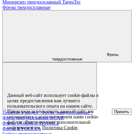
Минирезец твердосплавный TaeguTec
Фрезы твердосплавные
Фрезы
твердосплавные
Данный веб-сайт использует cookie-файлы в
целях предоставления вам лучшего
пользовательского опыта на нашем сайте.
Продолжая использовать данный сайт, вы
Принять
Перейти в раздел "Фрезы твердосплавные "
соглашаетесь с использованием нами cookie-
Фреза твердосплавная ISCAR
файлов. Для получения дополнительной
Фрезы DORMER PRAMET
информации см.
Политика Cookie
.
Фрезы KYOCERA
Свёрла твердосплавные