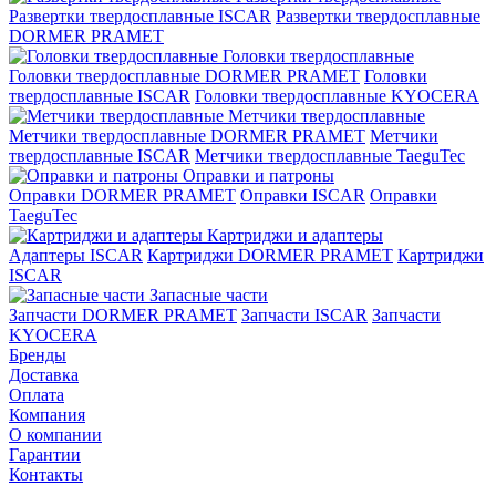
Развертки твердосплавные ISCAR
Развертки твердосплавные
DORMER PRAMET
Головки твердосплавные
Головки твердосплавные DORMER PRAMET
Головки
твердосплавные ISCAR
Головки твердосплавные KYOCERA
Метчики твердосплавные
Метчики твердосплавные DORMER PRAMET
Метчики
твердосплавные ISCAR
Метчики твердосплавные TaeguTec
Оправки и патроны
Оправки DORMER PRAMET
Оправки ISCAR
Оправки
TaeguTec
Картриджи и адаптеры
Адаптеры ISCAR
Картриджи DORMER PRAMET
Картриджи
ISCAR
Запасные части
Запчасти DORMER PRAMET
Запчасти ISCAR
Запчасти
KYOCERA
Бренды
Доставка
Оплата
Компания
О компании
Гарантии
Контакты