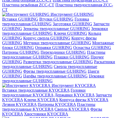
Пластина опорная ZCC-CT
Пластина подкладная ZCC-CT
Пластина резьбовая ZCC-CT
Пластина твердосплавная ZCC-
CT
Инструмент GUHRING
Вставки GUHRING
Втулки GUHRING
Головка
твердосплавная GUHRING
Заготовки GUHRING
Запчасти
GUHRING
Зенкеры твердосплавные GUHRING
Зенковки
твердосплавные GUHRING
Ключи GUHRING
Кольца
GUHRING
Корпус сверла GUHRING
Корпус фрезы
GUHRING
Метчики твердосплавные GUHRING
Монтажные
блоки GUHRING
Оправки GUHRING
Оснастка GUHRING
Патроны GUHRING
Переходники GUHRING
Пластины
твердосплавные GUHRING
Плашки GUHRING
Прочее
GUHRING
Развертки твердосплавные GUHRING
Раскатники
твердосплавные GUHRING
Сверла твердосплавные
GUHRING
Фрезы твердосплавные GUHRING
Цанги
GUHRING
Цапфы твердосплавные GUHRING
Цековки
твердосплавные GUHRING
Инструмент KYOCERA
Вставки твердосплавные KYOCERA
Головки
твердосплавные KYOCERA
Державки KYOCERA
Запчасти
KYOCERA
Ключи KYOCERA
Корпуса фрезы KYOCERA
Лезвия KYOCERA
Патроны KYOCERA
Пластины
твердосплавные KYOCERA
Сверла KYOCERA
Фрезы
KYOCERA
Хвостовики KYOCERA