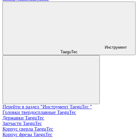
Инструмент
TaeguTec
Перейти в раздел "Инструмент TaeguTec "
Головки твердосплавные TaeguTec
Державки TaeguTec
Запчасти TaeguTec
Корпус сверла TaeguTec
Корпус фрезы TaeguTec