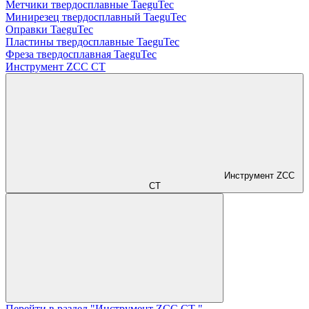
Метчики твердосплавные TaeguTec
Минирезец твердосплавный TaeguTec
Оправки TaeguTec
Пластины твердосплавные TaeguTec
Фреза твердосплавная TaeguTec
Инструмент ZCС CT
Инструмент ZCС
CT
Перейти в раздел "Инструмент ZCС CT "