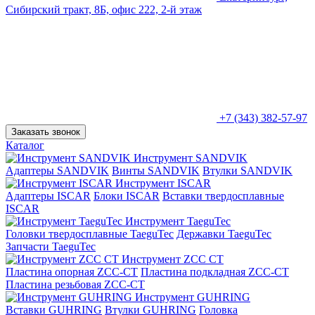
Сибирский тракт, 8Б, офис 222, 2-й этаж
+7 (343) 382-57-97
Заказать звонок
Каталог
Инструмент SANDVIK
Адаптеры SANDVIK
Винты SANDVIK
Втулки SANDVIK
Инструмент ISCAR
Адаптеры ISCAR
Блоки ISCAR
Вставки твердосплавные
ISCAR
Инструмент TaeguTec
Головки твердосплавные TaeguTec
Державки TaeguTec
Запчасти TaeguTec
Инструмент ZCС CT
Пластина опорная ZCC-CT
Пластина подкладная ZCC-CT
Пластина резьбовая ZCC-CT
Инструмент GUHRING
Вставки GUHRING
Втулки GUHRING
Головка