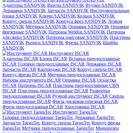
Адаптеры SANDVIK
Винты SANDVIK
Втулки SANDVIK
Державки SANDVIK
Запчасти SANDVIK
Инструментальные
блоки SANDVIK
Ключи SANDVIK
Кольца SANDVIK
Корпус сверла SANDVIK
Корпуса фрез SANDVIK
Лезвия
SANDVIK
Метчики SANDVIK
Оправки SANDVIK
Оправки
фрезерные SANDVIK
Патроны Weldon SANDVIK
Патроны
для сверл SANDVIK
Патроны цанговые SANDVIK
Пластины
SANDVIK
Рычаги SANDVIK
Фрезы SANDVIK
Шайбы
SANDVIK
Инструмент ISCAR
Адаптеры ISCAR
Блоки ISCAR
Вставки твердосплавные
ISCAR
Головки твердосплавные ISCAR
Державки ISCAR
Запчасти ISCAR
Картриджи ISCAR
Корпус сверла ISCAR
Корпус фрезы ISCAR
Метчики твердосплавные ISCAR
Наборы инструмента ISCAR
Оправки ISCAR
Оснастка
ISCAR
Патроны ISCAR
Пластины твердосплавные CBN
ISCAR
Пластины твердосплавные ISCAR
Развертки
твердосплавные ISCAR
Ручной инструмент ISCAR
Сверла
твердосплавные ISCAR
Фреза дисковая отрезная ISCAR
Фреза твердосплавная ISCAR
Хвостовики ISCAR
Инструмент TaeguTec
Головки твердосплавные TaeguTec
Державки TaeguTec
Запчасти TaeguTec
Корпус сверла TaeguTec
Корпус фрезы
TaeguTec
Метчики твердосплавные TaeguTec
Минирезец