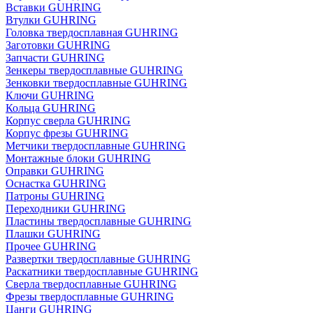
Вставки GUHRING
Втулки GUHRING
Головка твердосплавная GUHRING
Заготовки GUHRING
Запчасти GUHRING
Зенкеры твердосплавные GUHRING
Зенковки твердосплавные GUHRING
Ключи GUHRING
Кольца GUHRING
Корпус сверла GUHRING
Корпус фрезы GUHRING
Метчики твердосплавные GUHRING
Монтажные блоки GUHRING
Оправки GUHRING
Оснастка GUHRING
Патроны GUHRING
Переходники GUHRING
Пластины твердосплавные GUHRING
Плашки GUHRING
Прочее GUHRING
Развертки твердосплавные GUHRING
Раскатники твердосплавные GUHRING
Сверла твердосплавные GUHRING
Фрезы твердосплавные GUHRING
Цанги GUHRING