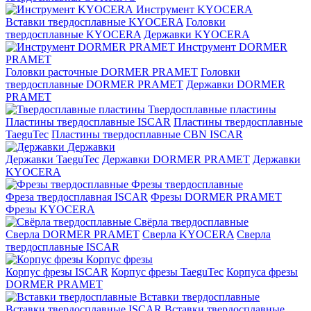
Инструмент KYOCERA
Вставки твердосплавные KYOCERA
Головки
твердосплавные KYOCERA
Державки KYOCERA
Инструмент DORMER
PRAMET
Головки расточные DORMER PRAMET
Головки
твердосплавные DORMER PRAMET
Державки DORMER
PRAMET
Твердосплавные пластины
Пластины твердосплавные ISCAR
Пластины твердосплавные
TaeguTec
Пластины твердосплавные CBN ISCAR
Державки
Державки TaeguTec
Державки DORMER PRAMET
Державки
KYOCERA
Фрезы твердосплавные
Фреза твердосплавная ISCAR
Фрезы DORMER PRAMET
Фрезы KYOCERA
Свёрла твердосплавные
Сверла DORMER PRAMET
Сверла KYOCERA
Сверла
твердосплавные ISCAR
Корпус фрезы
Корпус фрезы ISCAR
Корпус фрезы TaeguTec
Корпуса фрезы
DORMER PRAMET
Вставки твердосплавные
Вставки твердосплавные ISCAR
Вставки твердосплавные