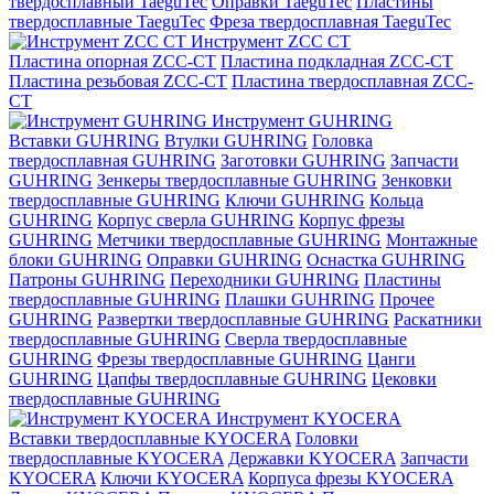
твердосплавный TaeguTec
Оправки TaeguTec
Пластины
твердосплавные TaeguTec
Фреза твердосплавная TaeguTec
Инструмент ZCС CT
Пластина опорная ZCC-CT
Пластина подкладная ZCC-CT
Пластина резьбовая ZCC-CT
Пластина твердосплавная ZCC-
CT
Инструмент GUHRING
Вставки GUHRING
Втулки GUHRING
Головка
твердосплавная GUHRING
Заготовки GUHRING
Запчасти
GUHRING
Зенкеры твердосплавные GUHRING
Зенковки
твердосплавные GUHRING
Ключи GUHRING
Кольца
GUHRING
Корпус сверла GUHRING
Корпус фрезы
GUHRING
Метчики твердосплавные GUHRING
Монтажные
блоки GUHRING
Оправки GUHRING
Оснастка GUHRING
Патроны GUHRING
Переходники GUHRING
Пластины
твердосплавные GUHRING
Плашки GUHRING
Прочее
GUHRING
Развертки твердосплавные GUHRING
Раскатники
твердосплавные GUHRING
Сверла твердосплавные
GUHRING
Фрезы твердосплавные GUHRING
Цанги
GUHRING
Цапфы твердосплавные GUHRING
Цековки
твердосплавные GUHRING
Инструмент KYOCERA
Вставки твердосплавные KYOCERA
Головки
твердосплавные KYOCERA
Державки KYOCERA
Запчасти
KYOCERA
Ключи KYOCERA
Корпуса фрезы KYOCERA