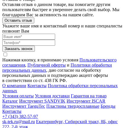
Оставляя отзыв о данном товаре, вы помогаете другим
пользователям быстрее и увереннее делать свой выбор. Мы
благодарим Вас за активность на нашем сайте.
Оставить отзыв
Укажите ваше имя и контактный номер и наши специалисты
позвонят Вам
Заказать звонок
Нажимая кнопку, я принимаю условия
Пользовательского
соглашения
,
Публичной оферты
и
Политики обработки
персональных данных
, даю согласие на обработку
персональных данных и подтверждаю акцепт оферты
в соответствии со ст. 438 ГК РФ.
О компании
Контакты
Политика обработки персональных
данных
Условия оплаты
Условия доставки
Гарантия на товар
Каталог
Инструмент SANDVIK
Инструмент ISCAR
Инструмент TaeguTec
Пластины твердосплавные
Бренды
Контакты
+7 (343) 382-57-97
sk-tek.ru@mail.ru
Екатеринбург, Сибирский тракт, 8Б, офис
222, 2-й этаж