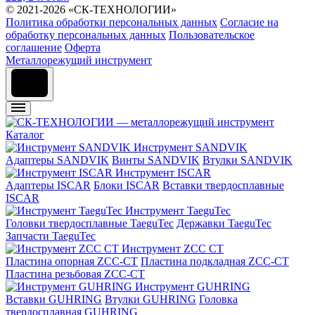
© 2021-2026 «СК-ТЕХНОЛОГИИ»
Политика обработки персональных данных
Согласие на
обработку персональных данных
Пользовательское
соглашение
Оферта
Металлорежущий инструмент
Каталог
Инструмент SANDVIK
Адаптеры SANDVIK
Винты SANDVIK
Втулки SANDVIK
Инструмент ISCAR
Адаптеры ISCAR
Блоки ISCAR
Вставки твердосплавные
ISCAR
Инструмент TaeguTec
Головки твердосплавные TaeguTec
Державки TaeguTec
Запчасти TaeguTec
Инструмент ZCС CT
Пластина опорная ZCC-CT
Пластина подкладная ZCC-CT
Пластина резьбовая ZCC-CT
Инструмент GUHRING
Вставки GUHRING
Втулки GUHRING
Головка
твердосплавная GUHRING