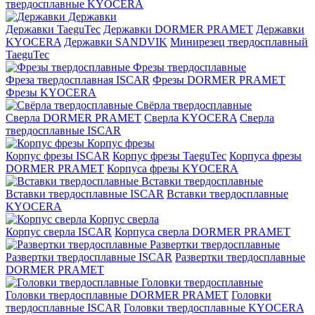
твердосплавные KYOCERA
Державки
Державки TaeguTec
Державки DORMER PRAMET
Державки
KYOCERA
Державки SANDVIK
Минирезец твердосплавный
TaeguTec
Фрезы твердосплавные
Фреза твердосплавная ISCAR
Фрезы DORMER PRAMET
Фрезы KYOCERA
Свёрла твердосплавные
Сверла DORMER PRAMET
Сверла KYOCERA
Сверла
твердосплавные ISCAR
Корпус фрезы
Корпус фрезы ISCAR
Корпус фрезы TaeguTec
Корпуса фрезы
DORMER PRAMET
Корпуса фрезы KYOCERA
Вставки твердосплавные
Вставки твердосплавные ISCAR
Вставки твердосплавные
KYOCERA
Корпус сверла
Корпус сверла ISCAR
Корпуса сверла DORMER PRAMET
Развертки твердосплавные
Развертки твердосплавные ISCAR
Развертки твердосплавные
DORMER PRAMET
Головки твердосплавные
Головки твердосплавные DORMER PRAMET
Головки
твердосплавные ISCAR
Головки твердосплавные KYOCERA