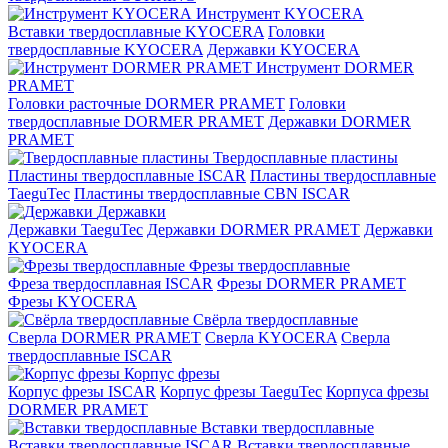
Инструмент KYOCERA
Вставки твердосплавные KYOCERA
Головки
твердосплавные KYOCERA
Державки KYOCERA
Инструмент DORMER
PRAMET
Головки расточные DORMER PRAMET
Головки
твердосплавные DORMER PRAMET
Державки DORMER
PRAMET
Твердосплавные пластины
Пластины твердосплавные ISCAR
Пластины твердосплавные
TaeguTec
Пластины твердосплавные CBN ISCAR
Державки
Державки TaeguTec
Державки DORMER PRAMET
Державки
KYOCERA
Фрезы твердосплавные
Фреза твердосплавная ISCAR
Фрезы DORMER PRAMET
Фрезы KYOCERA
Свёрла твердосплавные
Сверла DORMER PRAMET
Сверла KYOCERA
Сверла
твердосплавные ISCAR
Корпус фрезы
Корпус фрезы ISCAR
Корпус фрезы TaeguTec
Корпуса фрезы
DORMER PRAMET
Вставки твердосплавные
Вставки твердосплавные ISCAR
Вставки твердосплавные