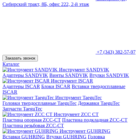
Сибирский тракт, 8Б, офис 222, 2-й этаж
+7 (343) 382-57-97
Заказать звонок
Каталог
Инструмент SANDVIK
Адаптеры SANDVIK
Винты SANDVIK
Втулки SANDVIK
Инструмент ISCAR
Адаптеры ISCAR
Блоки ISCAR
Вставки твердосплавные
ISCAR
Инструмент TaeguTec
Головки твердосплавные TaeguTec
Державки TaeguTec
Запчасти TaeguTec
Инструмент ZCС CT
Пластина опорная ZCC-CT
Пластина подкладная ZCC-CT
Пластина резьбовая ZCC-CT
Инструмент GUHRING
Вставки GUHRING
Втулки GUHRING
Головка