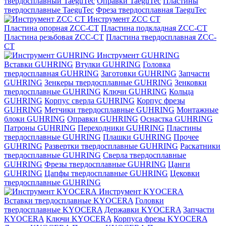
твердосплавный TaeguTec
Оправки TaeguTec
Пластины
твердосплавные TaeguTec
Фреза твердосплавная TaeguTec
Инструмент ZCС CT
Пластина опорная ZCC-CT
Пластина подкладная ZCC-CT
Пластина резьбовая ZCC-CT
Пластина твердосплавная ZCC-
CT
Инструмент GUHRING
Вставки GUHRING
Втулки GUHRING
Головка
твердосплавная GUHRING
Заготовки GUHRING
Запчасти
GUHRING
Зенкеры твердосплавные GUHRING
Зенковки
твердосплавные GUHRING
Ключи GUHRING
Кольца
GUHRING
Корпус сверла GUHRING
Корпус фрезы
GUHRING
Метчики твердосплавные GUHRING
Монтажные
блоки GUHRING
Оправки GUHRING
Оснастка GUHRING
Патроны GUHRING
Переходники GUHRING
Пластины
твердосплавные GUHRING
Плашки GUHRING
Прочее
GUHRING
Развертки твердосплавные GUHRING
Раскатники
твердосплавные GUHRING
Сверла твердосплавные
GUHRING
Фрезы твердосплавные GUHRING
Цанги
GUHRING
Цапфы твердосплавные GUHRING
Цековки
твердосплавные GUHRING
Инструмент KYOCERA
Вставки твердосплавные KYOCERA
Головки
твердосплавные KYOCERA
Державки KYOCERA
Запчасти
KYOCERA
Ключи KYOCERA
Корпуса фрезы KYOCERA