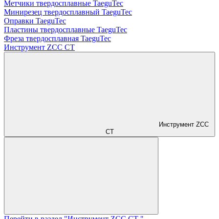
Метчики твердосплавные TaeguTec
Минирезец твердосплавный TaeguTec
Оправки TaeguTec
Пластины твердосплавные TaeguTec
Фреза твердосплавная TaeguTec
Инструмент ZCС CT
Инструмент ZCС
CT
Перейти в раздел "Инструмент ZCС CT "