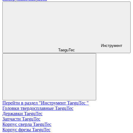
Инструмент
TaeguTec
Перейти в раздел "Инструмент TaeguTec "
Головки твердосплавные TaeguTec
Державки TaeguTec
Запчасти TaeguTec
Корпус сверла TaeguTec
Корпус фрезы TaeguTec