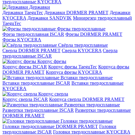
твердосплавные KYOCERA
Державки
Державки TaeguTec
Державки DORMER PRAMET
Державки
KYOCERA
Державки SANDVIK
Минирезец твердосплавный
TaeguTec
Фрезы твердосплавные
Фреза твердосплавная ISCAR
Фрезы DORMER PRAMET
Фрезы KYOCERA
Свёрла твердосплавные
Сверла DORMER PRAMET
Сверла KYOCERA
Сверла
твердосплавные ISCAR
Корпус фрезы
Корпус фрезы ISCAR
Корпус фрезы TaeguTec
Корпуса фрезы
DORMER PRAMET
Корпуса фрезы KYOCERA
Вставки твердосплавные
Вставки твердосплавные ISCAR
Вставки твердосплавные
KYOCERA
Корпус сверла
Корпус сверла ISCAR
Корпуса сверла DORMER PRAMET
Развертки твердосплавные
Развертки твердосплавные ISCAR
Развертки твердосплавные
DORMER PRAMET
Головки твердосплавные
Головки твердосплавные DORMER PRAMET
Головки
твердосплавные ISCAR
Головки твердосплавные KYOCERA