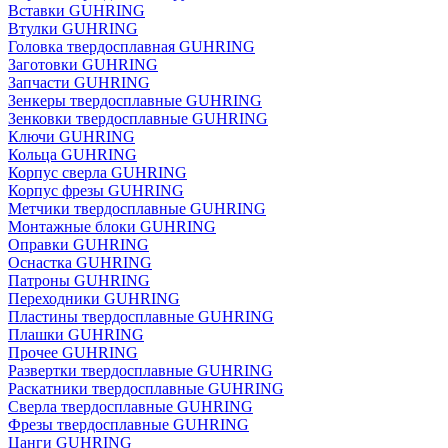
Вставки GUHRING
Втулки GUHRING
Головка твердосплавная GUHRING
Заготовки GUHRING
Запчасти GUHRING
Зенкеры твердосплавные GUHRING
Зенковки твердосплавные GUHRING
Ключи GUHRING
Кольца GUHRING
Корпус сверла GUHRING
Корпус фрезы GUHRING
Метчики твердосплавные GUHRING
Монтажные блоки GUHRING
Оправки GUHRING
Оснастка GUHRING
Патроны GUHRING
Переходники GUHRING
Пластины твердосплавные GUHRING
Плашки GUHRING
Прочее GUHRING
Развертки твердосплавные GUHRING
Раскатники твердосплавные GUHRING
Сверла твердосплавные GUHRING
Фрезы твердосплавные GUHRING
Цанги GUHRING