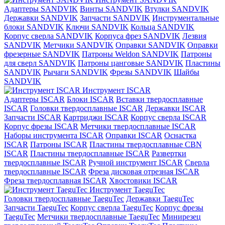
Адаптеры SANDVIK
Винты SANDVIK
Втулки SANDVIK
Державки SANDVIK
Запчасти SANDVIK
Инструментальные
блоки SANDVIK
Ключи SANDVIK
Кольца SANDVIK
Корпус сверла SANDVIK
Корпуса фрез SANDVIK
Лезвия
SANDVIK
Метчики SANDVIK
Оправки SANDVIK
Оправки
фрезерные SANDVIK
Патроны Weldon SANDVIK
Патроны
для сверл SANDVIK
Патроны цанговые SANDVIK
Пластины
SANDVIK
Рычаги SANDVIK
Фрезы SANDVIK
Шайбы
SANDVIK
Инструмент ISCAR
Адаптеры ISCAR
Блоки ISCAR
Вставки твердосплавные
ISCAR
Головки твердосплавные ISCAR
Державки ISCAR
Запчасти ISCAR
Картриджи ISCAR
Корпус сверла ISCAR
Корпус фрезы ISCAR
Метчики твердосплавные ISCAR
Наборы инструмента ISCAR
Оправки ISCAR
Оснастка
ISCAR
Патроны ISCAR
Пластины твердосплавные CBN
ISCAR
Пластины твердосплавные ISCAR
Развертки
твердосплавные ISCAR
Ручной инструмент ISCAR
Сверла
твердосплавные ISCAR
Фреза дисковая отрезная ISCAR
Фреза твердосплавная ISCAR
Хвостовики ISCAR
Инструмент TaeguTec
Головки твердосплавные TaeguTec
Державки TaeguTec
Запчасти TaeguTec
Корпус сверла TaeguTec
Корпус фрезы
TaeguTec
Метчики твердосплавные TaeguTec
Минирезец