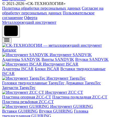
© 2021-2026 «СК-ТЕХНОЛОГИИ»
Политика обработки персональных данных
Согласие на
обработку персональных данных
Пользовательское
соглашение
Оферта
Металлорежущий инструмент
Каталог
Инструмент SANDVIK
Адаптеры SANDVIK
Винты SANDVIK
Втулки SANDVIK
Инструмент ISCAR
Адаптеры ISCAR
Блоки ISCAR
Вставки твердосплавные
ISCAR
Инструмент TaeguTec
Головки твердосплавные TaeguTec
Державки TaeguTec
Запчасти TaeguTec
Инструмент ZCС CT
Пластина опорная ZCC-CT
Пластина подкладная ZCC-CT
Пластина резьбовая ZCC-CT
Инструмент GUHRING
Вставки GUHRING
Втулки GUHRING
Головка
твердосплавная GUHRING