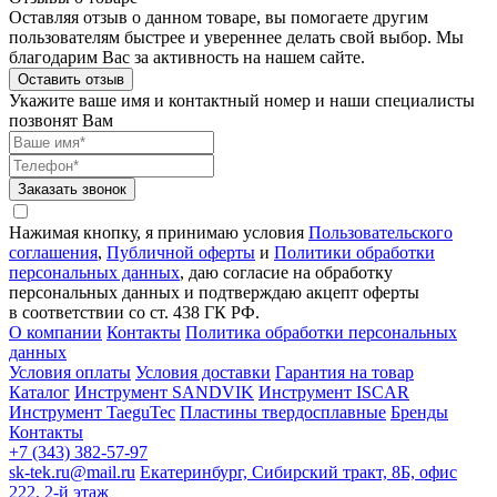
Оставляя отзыв о данном товаре, вы помогаете другим
пользователям быстрее и увереннее делать свой выбор. Мы
благодарим Вас за активность на нашем сайте.
Оставить отзыв
Укажите ваше имя и контактный номер и наши специалисты
позвонят Вам
Заказать звонок
Нажимая кнопку, я принимаю условия
Пользовательского
соглашения
,
Публичной оферты
и
Политики обработки
персональных данных
, даю согласие на обработку
персональных данных и подтверждаю акцепт оферты
в соответствии со ст. 438 ГК РФ.
О компании
Контакты
Политика обработки персональных
данных
Условия оплаты
Условия доставки
Гарантия на товар
Каталог
Инструмент SANDVIK
Инструмент ISCAR
Инструмент TaeguTec
Пластины твердосплавные
Бренды
Контакты
+7 (343) 382-57-97
sk-tek.ru@mail.ru
Екатеринбург, Сибирский тракт, 8Б, офис
222, 2-й этаж