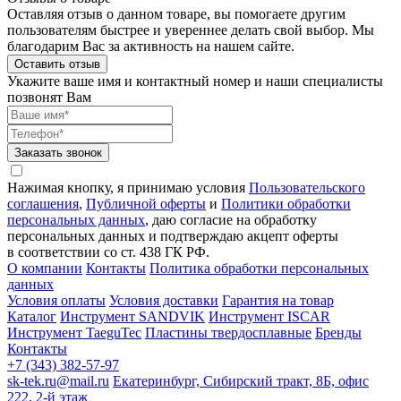
Оставляя отзыв о данном товаре, вы помогаете другим
пользователям быстрее и увереннее делать свой выбор. Мы
благодарим Вас за активность на нашем сайте.
Оставить отзыв
Укажите ваше имя и контактный номер и наши специалисты
позвонят Вам
Заказать звонок
Нажимая кнопку, я принимаю условия
Пользовательского
соглашения
,
Публичной оферты
и
Политики обработки
персональных данных
, даю согласие на обработку
персональных данных и подтверждаю акцепт оферты
в соответствии со ст. 438 ГК РФ.
О компании
Контакты
Политика обработки персональных
данных
Условия оплаты
Условия доставки
Гарантия на товар
Каталог
Инструмент SANDVIK
Инструмент ISCAR
Инструмент TaeguTec
Пластины твердосплавные
Бренды
Контакты
+7 (343) 382-57-97
sk-tek.ru@mail.ru
Екатеринбург, Сибирский тракт, 8Б, офис
222, 2-й этаж