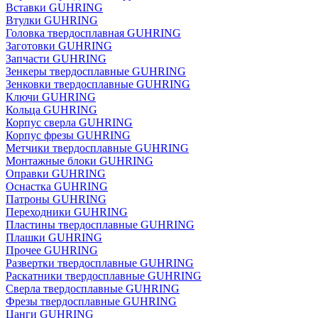
Вставки GUHRING
Втулки GUHRING
Головка твердосплавная GUHRING
Заготовки GUHRING
Запчасти GUHRING
Зенкеры твердосплавные GUHRING
Зенковки твердосплавные GUHRING
Ключи GUHRING
Кольца GUHRING
Корпус сверла GUHRING
Корпус фрезы GUHRING
Метчики твердосплавные GUHRING
Монтажные блоки GUHRING
Оправки GUHRING
Оснастка GUHRING
Патроны GUHRING
Переходники GUHRING
Пластины твердосплавные GUHRING
Плашки GUHRING
Прочее GUHRING
Развертки твердосплавные GUHRING
Раскатники твердосплавные GUHRING
Сверла твердосплавные GUHRING
Фрезы твердосплавные GUHRING
Цанги GUHRING