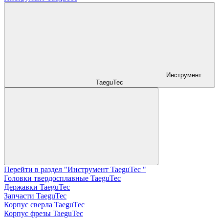
Инструмент
TaeguTec
Перейти в раздел "Инструмент TaeguTec "
Головки твердосплавные TaeguTec
Державки TaeguTec
Запчасти TaeguTec
Корпус сверла TaeguTec
Корпус фрезы TaeguTec