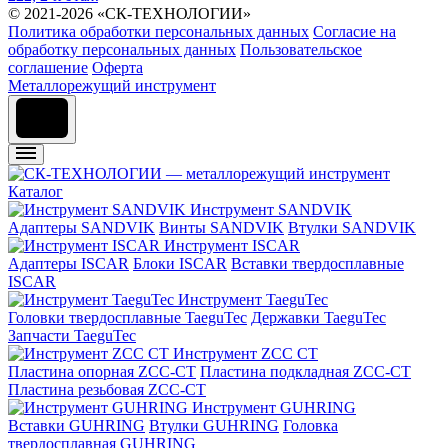
© 2021-2026 «СК-ТЕХНОЛОГИИ»
Политика обработки персональных данных
Согласие на
обработку персональных данных
Пользовательское
соглашение
Оферта
Металлорежущий инструмент
Каталог
Инструмент SANDVIK
Адаптеры SANDVIK
Винты SANDVIK
Втулки SANDVIK
Инструмент ISCAR
Адаптеры ISCAR
Блоки ISCAR
Вставки твердосплавные
ISCAR
Инструмент TaeguTec
Головки твердосплавные TaeguTec
Державки TaeguTec
Запчасти TaeguTec
Инструмент ZCС CT
Пластина опорная ZCC-CT
Пластина подкладная ZCC-CT
Пластина резьбовая ZCC-CT
Инструмент GUHRING
Вставки GUHRING
Втулки GUHRING
Головка
твердосплавная GUHRING