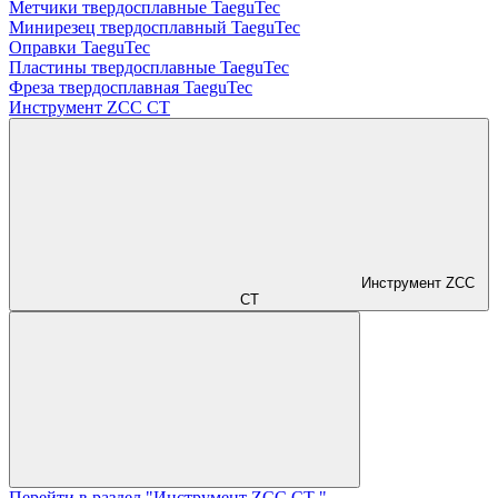
Метчики твердосплавные TaeguTec
Минирезец твердосплавный TaeguTec
Оправки TaeguTec
Пластины твердосплавные TaeguTec
Фреза твердосплавная TaeguTec
Инструмент ZCС CT
Инструмент ZCС
CT
Перейти в раздел "Инструмент ZCС CT "