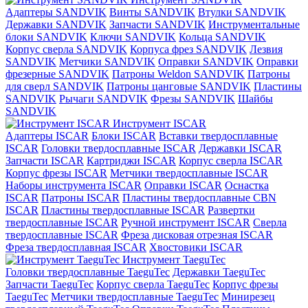
Адаптеры SANDVIK
Винты SANDVIK
Втулки SANDVIK
Державки SANDVIK
Запчасти SANDVIK
Инструментальные
блоки SANDVIK
Ключи SANDVIK
Кольца SANDVIK
Корпус сверла SANDVIK
Корпуса фрез SANDVIK
Лезвия
SANDVIK
Метчики SANDVIK
Оправки SANDVIK
Оправки
фрезерные SANDVIK
Патроны Weldon SANDVIK
Патроны
для сверл SANDVIK
Патроны цанговые SANDVIK
Пластины
SANDVIK
Рычаги SANDVIK
Фрезы SANDVIK
Шайбы
SANDVIK
Инструмент ISCAR
Адаптеры ISCAR
Блоки ISCAR
Вставки твердосплавные
ISCAR
Головки твердосплавные ISCAR
Державки ISCAR
Запчасти ISCAR
Картриджи ISCAR
Корпус сверла ISCAR
Корпус фрезы ISCAR
Метчики твердосплавные ISCAR
Наборы инструмента ISCAR
Оправки ISCAR
Оснастка
ISCAR
Патроны ISCAR
Пластины твердосплавные CBN
ISCAR
Пластины твердосплавные ISCAR
Развертки
твердосплавные ISCAR
Ручной инструмент ISCAR
Сверла
твердосплавные ISCAR
Фреза дисковая отрезная ISCAR
Фреза твердосплавная ISCAR
Хвостовики ISCAR
Инструмент TaeguTec
Головки твердосплавные TaeguTec
Державки TaeguTec
Запчасти TaeguTec
Корпус сверла TaeguTec
Корпус фрезы
TaeguTec
Метчики твердосплавные TaeguTec
Минирезец