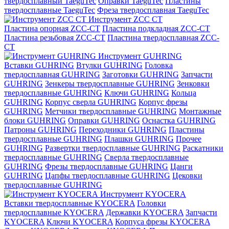
твердосплавный TaeguTec
Оправки TaeguTec
Пластины
твердосплавные TaeguTec
Фреза твердосплавная TaeguTec
Инструмент ZCС CT
Пластина опорная ZCC-CT
Пластина подкладная ZCC-CT
Пластина резьбовая ZCC-CT
Пластина твердосплавная ZCC-
CT
Инструмент GUHRING
Вставки GUHRING
Втулки GUHRING
Головка
твердосплавная GUHRING
Заготовки GUHRING
Запчасти
GUHRING
Зенкеры твердосплавные GUHRING
Зенковки
твердосплавные GUHRING
Ключи GUHRING
Кольца
GUHRING
Корпус сверла GUHRING
Корпус фрезы
GUHRING
Метчики твердосплавные GUHRING
Монтажные
блоки GUHRING
Оправки GUHRING
Оснастка GUHRING
Патроны GUHRING
Переходники GUHRING
Пластины
твердосплавные GUHRING
Плашки GUHRING
Прочее
GUHRING
Развертки твердосплавные GUHRING
Раскатники
твердосплавные GUHRING
Сверла твердосплавные
GUHRING
Фрезы твердосплавные GUHRING
Цанги
GUHRING
Цапфы твердосплавные GUHRING
Цековки
твердосплавные GUHRING
Инструмент KYOCERA
Вставки твердосплавные KYOCERA
Головки
твердосплавные KYOCERA
Державки KYOCERA
Запчасти
KYOCERA
Ключи KYOCERA
Корпуса фрезы KYOCERA