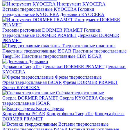
Инструмент KYOCERA
Вставки твердосплавные KYOCERA
Головки
твердосплавные KYOCERA
Державки KYOCERA
Инструмент DORMER
PRAMET
Головки расточные DORMER PRAMET
Головки
твердосплавные DORMER PRAMET
Державки DORMER
PRAMET
Твердосплавные пластины
Пластины твердосплавные ISCAR
Пластины твердосплавные
TaeguTec
Пластины твердосплавные CBN ISCAR
Державки
Державки TaeguTec
Державки DORMER PRAMET
Державки
KYOCERA
Фрезы твердосплавные
Фреза твердосплавная ISCAR
Фрезы DORMER PRAMET
Фрезы KYOCERA
Свёрла твердосплавные
Сверла DORMER PRAMET
Сверла KYOCERA
Сверла
твердосплавные ISCAR
Корпус фрезы
Корпус фрезы ISCAR
Корпус фрезы TaeguTec
Корпуса фрезы
DORMER PRAMET
Вставки твердосплавные
Вставки твердосплавные ISCAR
Вставки твердосплавные