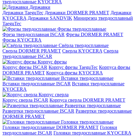
твердосплавные KYOCERA
Державки
Державки TaeguTec
Державки DORMER PRAMET
Державки
KYOCERA
Державки SANDVIK
Минирезец твердосплавный
TaeguTec
Фрезы твердосплавные
Фреза твердосплавная ISCAR
Фрезы DORMER PRAMET
Фрезы KYOCERA
Свёрла твердосплавные
Сверла DORMER PRAMET
Сверла KYOCERA
Сверла
твердосплавные ISCAR
Корпус фрезы
Корпус фрезы ISCAR
Корпус фрезы TaeguTec
Корпуса фрезы
DORMER PRAMET
Корпуса фрезы KYOCERA
Вставки твердосплавные
Вставки твердосплавные ISCAR
Вставки твердосплавные
KYOCERA
Корпус сверла
Корпус сверла ISCAR
Корпуса сверла DORMER PRAMET
Развертки твердосплавные
Развертки твердосплавные ISCAR
Развертки твердосплавные
DORMER PRAMET
Головки твердосплавные
Головки твердосплавные DORMER PRAMET
Головки
твердосплавные ISCAR
Головки твердосплавные KYOCERA