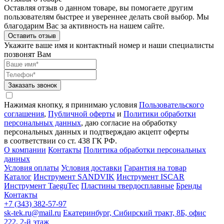
Оставляя отзыв о данном товаре, вы помогаете другим
пользователям быстрее и увереннее делать свой выбор. Мы
благодарим Вас за активность на нашем сайте.
Оставить отзыв
Укажите ваше имя и контактный номер и наши специалисты
позвонят Вам
Заказать звонок
Нажимая кнопку, я принимаю условия
Пользовательского
соглашения
,
Публичной оферты
и
Политики обработки
персональных данных
, даю согласие на обработку
персональных данных и подтверждаю акцепт оферты
в соответствии со ст. 438 ГК РФ.
О компании
Контакты
Политика обработки персональных
данных
Условия оплаты
Условия доставки
Гарантия на товар
Каталог
Инструмент SANDVIK
Инструмент ISCAR
Инструмент TaeguTec
Пластины твердосплавные
Бренды
Контакты
+7 (343) 382-57-97
sk-tek.ru@mail.ru
Екатеринбург, Сибирский тракт, 8Б, офис
222, 2-й этаж