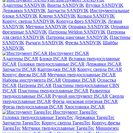
Адаптеры SANDVIK
Винты SANDVIK
Втулки SANDVIK
Державки SANDVIK
Запчасти SANDVIK
Инструментальные
блоки SANDVIK
Ключи SANDVIK
Кольца SANDVIK
Корпус сверла SANDVIK
Корпуса фрез SANDVIK
Лезвия
SANDVIK
Метчики SANDVIK
Оправки SANDVIK
Оправки
фрезерные SANDVIK
Патроны Weldon SANDVIK
Патроны
для сверл SANDVIK
Патроны цанговые SANDVIK
Пластины
SANDVIK
Рычаги SANDVIK
Фрезы SANDVIK
Шайбы
SANDVIK
Инструмент ISCAR
Адаптеры ISCAR
Блоки ISCAR
Вставки твердосплавные
ISCAR
Головки твердосплавные ISCAR
Державки ISCAR
Запчасти ISCAR
Картриджи ISCAR
Корпус сверла ISCAR
Корпус фрезы ISCAR
Метчики твердосплавные ISCAR
Наборы инструмента ISCAR
Оправки ISCAR
Оснастка
ISCAR
Патроны ISCAR
Пластины твердосплавные CBN
ISCAR
Пластины твердосплавные ISCAR
Развертки
твердосплавные ISCAR
Ручной инструмент ISCAR
Сверла
твердосплавные ISCAR
Фреза дисковая отрезная ISCAR
Фреза твердосплавная ISCAR
Хвостовики ISCAR
Инструмент TaeguTec
Головки твердосплавные TaeguTec
Державки TaeguTec
Запчасти TaeguTec
Корпус сверла TaeguTec
Корпус фрезы
TaeguTec
Метчики твердосплавные TaeguTec
Минирезец