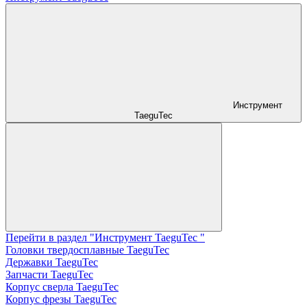
Инструмент
TaeguTec
Перейти в раздел "Инструмент TaeguTec "
Головки твердосплавные TaeguTec
Державки TaeguTec
Запчасти TaeguTec
Корпус сверла TaeguTec
Корпус фрезы TaeguTec