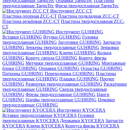
твердосплавный TaeguTec
Оправки TaeguTec
Пластины
твердосплавные TaeguTec
Фреза твердосплавная TaeguTec
Инструмент ZCС CT
Пластина опорная ZCC-CT
Пластина подкладная ZCC-CT
Пластина резьбовая ZCC-CT
Пластина твердосплавная ZCC-
CT
Инструмент GUHRING
Вставки GUHRING
Втулки GUHRING
Головка
твердосплавная GUHRING
Заготовки GUHRING
Запчасти
GUHRING
Зенкеры твердосплавные GUHRING
Зенковки
твердосплавные GUHRING
Ключи GUHRING
Кольца
GUHRING
Корпус сверла GUHRING
Корпус фрезы
GUHRING
Метчики твердосплавные GUHRING
Монтажные
блоки GUHRING
Оправки GUHRING
Оснастка GUHRING
Патроны GUHRING
Переходники GUHRING
Пластины
твердосплавные GUHRING
Плашки GUHRING
Прочее
GUHRING
Развертки твердосплавные GUHRING
Раскатники
твердосплавные GUHRING
Сверла твердосплавные
GUHRING
Фрезы твердосплавные GUHRING
Цанги
GUHRING
Цапфы твердосплавные GUHRING
Цековки
твердосплавные GUHRING
Инструмент KYOCERA
Вставки твердосплавные KYOCERA
Головки
твердосплавные KYOCERA
Державки KYOCERA
Запчасти
KYOCERA
Ключи KYOCERA
Корпуса фрезы KYOCERA