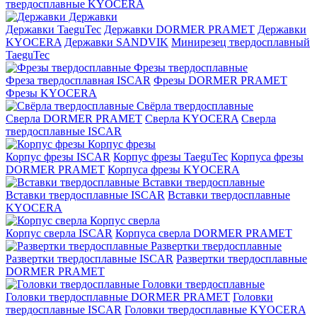
твердосплавные KYOCERA
Державки
Державки TaeguTec
Державки DORMER PRAMET
Державки
KYOCERA
Державки SANDVIK
Минирезец твердосплавный
TaeguTec
Фрезы твердосплавные
Фреза твердосплавная ISCAR
Фрезы DORMER PRAMET
Фрезы KYOCERA
Свёрла твердосплавные
Сверла DORMER PRAMET
Сверла KYOCERA
Сверла
твердосплавные ISCAR
Корпус фрезы
Корпус фрезы ISCAR
Корпус фрезы TaeguTec
Корпуса фрезы
DORMER PRAMET
Корпуса фрезы KYOCERA
Вставки твердосплавные
Вставки твердосплавные ISCAR
Вставки твердосплавные
KYOCERA
Корпус сверла
Корпус сверла ISCAR
Корпуса сверла DORMER PRAMET
Развертки твердосплавные
Развертки твердосплавные ISCAR
Развертки твердосплавные
DORMER PRAMET
Головки твердосплавные
Головки твердосплавные DORMER PRAMET
Головки
твердосплавные ISCAR
Головки твердосплавные KYOCERA