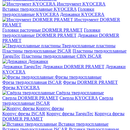
Инструмент KYOCERA
Вставки твердосплавные KYOCERA
Головки
твердосплавные KYOCERA
Державки KYOCERA
Инструмент DORMER
PRAMET
Головки расточные DORMER PRAMET
Головки
твердосплавные DORMER PRAMET
Державки DORMER
PRAMET
Твердосплавные пластины
Пластины твердосплавные ISCAR
Пластины твердосплавные
TaeguTec
Пластины твердосплавные CBN ISCAR
Державки
Державки TaeguTec
Державки DORMER PRAMET
Державки
KYOCERA
Фрезы твердосплавные
Фреза твердосплавная ISCAR
Фрезы DORMER PRAMET
Фрезы KYOCERA
Свёрла твердосплавные
Сверла DORMER PRAMET
Сверла KYOCERA
Сверла
твердосплавные ISCAR
Корпус фрезы
Корпус фрезы ISCAR
Корпус фрезы TaeguTec
Корпуса фрезы
DORMER PRAMET
Вставки твердосплавные
Вставки твердосплавные ISCAR
Вставки твердосплавные