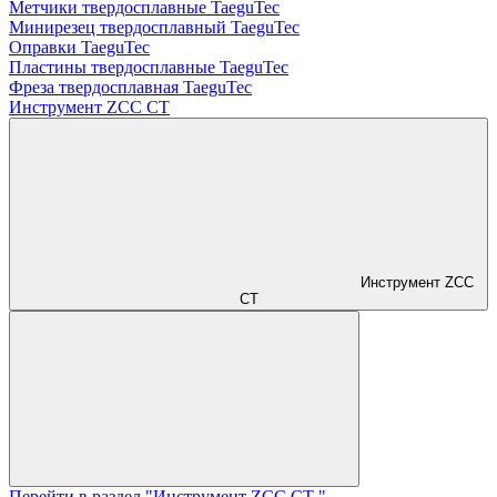
Метчики твердосплавные TaeguTec
Минирезец твердосплавный TaeguTec
Оправки TaeguTec
Пластины твердосплавные TaeguTec
Фреза твердосплавная TaeguTec
Инструмент ZCС CT
Инструмент ZCС
CT
Перейти в раздел "Инструмент ZCС CT "