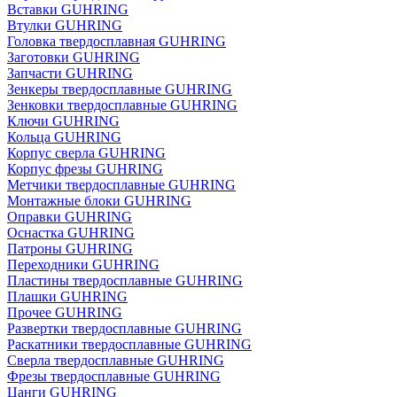
Вставки GUHRING
Втулки GUHRING
Головка твердосплавная GUHRING
Заготовки GUHRING
Запчасти GUHRING
Зенкеры твердосплавные GUHRING
Зенковки твердосплавные GUHRING
Ключи GUHRING
Кольца GUHRING
Корпус сверла GUHRING
Корпус фрезы GUHRING
Метчики твердосплавные GUHRING
Монтажные блоки GUHRING
Оправки GUHRING
Оснастка GUHRING
Патроны GUHRING
Переходники GUHRING
Пластины твердосплавные GUHRING
Плашки GUHRING
Прочее GUHRING
Развертки твердосплавные GUHRING
Раскатники твердосплавные GUHRING
Сверла твердосплавные GUHRING
Фрезы твердосплавные GUHRING
Цанги GUHRING