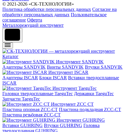
© 2021-2026 «СК-ТЕХНОЛОГИИ»
Политика обработки персональных данных
Согласие на
обработку персональных данных
Пользовательское
соглашение
Оферта
Металлорежущий инструмент
Каталог
Инструмент SANDVIK
Адаптеры SANDVIK
Винты SANDVIK
Втулки SANDVIK
Инструмент ISCAR
Адаптеры ISCAR
Блоки ISCAR
Вставки твердосплавные
ISCAR
Инструмент TaeguTec
Головки твердосплавные TaeguTec
Державки TaeguTec
Запчасти TaeguTec
Инструмент ZCС CT
Пластина опорная ZCC-CT
Пластина подкладная ZCC-CT
Пластина резьбовая ZCC-CT
Инструмент GUHRING
Вставки GUHRING
Втулки GUHRING
Головка
твердосплавная GUHRING