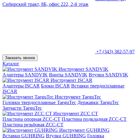
Сибирский тракт, 8Б, офис 222, 2-й этаж
+7 (343) 382-57-97
Заказать звонок
Каталог
Инструмент SANDVIK
Адаптеры SANDVIK
Винты SANDVIK
Втулки SANDVIK
Инструмент ISCAR
Адаптеры ISCAR
Блоки ISCAR
Вставки твердосплавные
ISCAR
Инструмент TaeguTec
Головки твердосплавные TaeguTec
Державки TaeguTec
Запчасти TaeguTec
Инструмент ZCС CT
Пластина опорная ZCC-CT
Пластина подкладная ZCC-CT
Пластина резьбовая ZCC-CT
Инструмент GUHRING
Вставки GUHRING
Втулки GUHRING
Головка