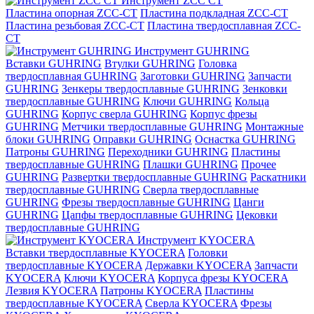
Инструмент ZCС CT
Пластина опорная ZCC-CT
Пластина подкладная ZCC-CT
Пластина резьбовая ZCC-CT
Пластина твердосплавная ZCC-
CT
Инструмент GUHRING
Вставки GUHRING
Втулки GUHRING
Головка
твердосплавная GUHRING
Заготовки GUHRING
Запчасти
GUHRING
Зенкеры твердосплавные GUHRING
Зенковки
твердосплавные GUHRING
Ключи GUHRING
Кольца
GUHRING
Корпус сверла GUHRING
Корпус фрезы
GUHRING
Метчики твердосплавные GUHRING
Монтажные
блоки GUHRING
Оправки GUHRING
Оснастка GUHRING
Патроны GUHRING
Переходники GUHRING
Пластины
твердосплавные GUHRING
Плашки GUHRING
Прочее
GUHRING
Развертки твердосплавные GUHRING
Раскатники
твердосплавные GUHRING
Сверла твердосплавные
GUHRING
Фрезы твердосплавные GUHRING
Цанги
GUHRING
Цапфы твердосплавные GUHRING
Цековки
твердосплавные GUHRING
Инструмент KYOCERA
Вставки твердосплавные KYOCERA
Головки
твердосплавные KYOCERA
Державки KYOCERA
Запчасти
KYOCERA
Ключи KYOCERA
Корпуса фрезы KYOCERA
Лезвия KYOCERA
Патроны KYOCERA
Пластины
твердосплавные KYOCERA
Сверла KYOCERA
Фрезы