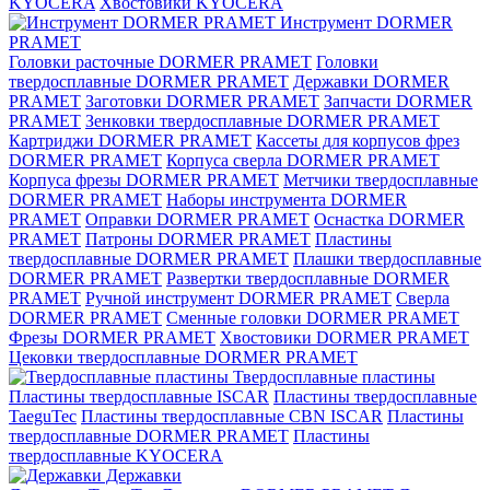
KYOCERA
Хвостовики KYOCERA
Инструмент DORMER
PRAMET
Головки расточные DORMER PRAMET
Головки
твердосплавные DORMER PRAMET
Державки DORMER
PRAMET
Заготовки DORMER PRAMET
Запчасти DORMER
PRAMET
Зенковки твердосплавные DORMER PRAMET
Картриджи DORMER PRAMET
Кассеты для корпусов фрез
DORMER PRAMET
Корпуса сверла DORMER PRAMET
Корпуса фрезы DORMER PRAMET
Метчики твердосплавные
DORMER PRAMET
Наборы инструмента DORMER
PRAMET
Оправки DORMER PRAMET
Оснастка DORMER
PRAMET
Патроны DORMER PRAMET
Пластины
твердосплавные DORMER PRAMET
Плашки твердосплавные
DORMER PRAMET
Развертки твердосплавные DORMER
PRAMET
Ручной инструмент DORMER PRAMET
Сверла
DORMER PRAMET
Сменные головки DORMER PRAMET
Фрезы DORMER PRAMET
Хвостовики DORMER PRAMET
Цековки твердосплавные DORMER PRAMET
Твердосплавные пластины
Пластины твердосплавные ISCAR
Пластины твердосплавные
TaeguTec
Пластины твердосплавные CBN ISCAR
Пластины
твердосплавные DORMER PRAMET
Пластины
твердосплавные KYOCERA
Державки