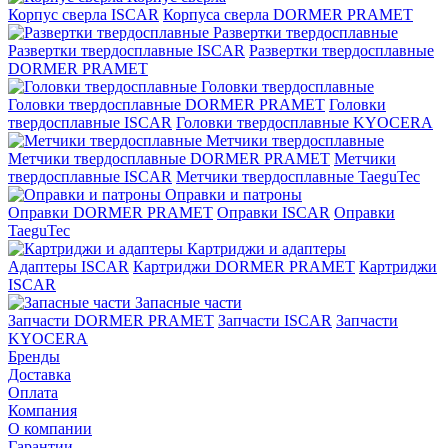
Корпус сверла ISCAR
Корпуса сверла DORMER PRAMET
Развертки твердосплавные
Развертки твердосплавные ISCAR
Развертки твердосплавные
DORMER PRAMET
Головки твердосплавные
Головки твердосплавные DORMER PRAMET
Головки
твердосплавные ISCAR
Головки твердосплавные KYOCERA
Метчики твердосплавные
Метчики твердосплавные DORMER PRAMET
Метчики
твердосплавные ISCAR
Метчики твердосплавные TaeguTec
Оправки и патроны
Оправки DORMER PRAMET
Оправки ISCAR
Оправки
TaeguTec
Картриджи и адаптеры
Адаптеры ISCAR
Картриджи DORMER PRAMET
Картриджи
ISCAR
Запасные части
Запчасти DORMER PRAMET
Запчасти ISCAR
Запчасти
KYOCERA
Бренды
Доставка
Оплата
Компания
О компании
Гарантии