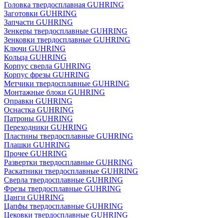
Головка твердосплавная GUHRING
Заготовки GUHRING
Запчасти GUHRING
Зенкеры твердосплавные GUHRING
Зенковки твердосплавные GUHRING
Ключи GUHRING
Кольца GUHRING
Корпус сверла GUHRING
Корпус фрезы GUHRING
Метчики твердосплавные GUHRING
Монтажные блоки GUHRING
Оправки GUHRING
Оснастка GUHRING
Патроны GUHRING
Переходники GUHRING
Пластины твердосплавные GUHRING
Плашки GUHRING
Прочее GUHRING
Развертки твердосплавные GUHRING
Раскатники твердосплавные GUHRING
Сверла твердосплавные GUHRING
Фрезы твердосплавные GUHRING
Цанги GUHRING
Цапфы твердосплавные GUHRING
Цековки твердосплавные GUHRING