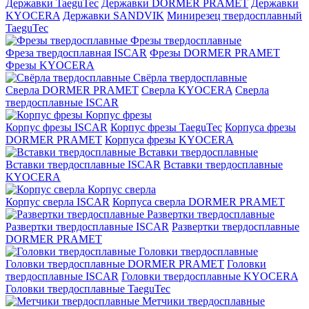
Державки TaeguTec
Державки DORMER PRAMET
Державки
KYOCERA
Державки SANDVIK
Минирезец твердосплавный
TaeguTec
Фрезы твердосплавные
Фреза твердосплавная ISCAR
Фрезы DORMER PRAMET
Фрезы KYOCERA
Свёрла твердосплавные
Сверла DORMER PRAMET
Сверла KYOCERA
Сверла
твердосплавные ISCAR
Корпус фрезы
Корпус фрезы ISCAR
Корпус фрезы TaeguTec
Корпуса фрезы
DORMER PRAMET
Корпуса фрезы KYOCERA
Вставки твердосплавные
Вставки твердосплавные ISCAR
Вставки твердосплавные
KYOCERA
Корпус сверла
Корпус сверла ISCAR
Корпуса сверла DORMER PRAMET
Развертки твердосплавные
Развертки твердосплавные ISCAR
Развертки твердосплавные
DORMER PRAMET
Головки твердосплавные
Головки твердосплавные DORMER PRAMET
Головки
твердосплавные ISCAR
Головки твердосплавные KYOCERA
Головки твердосплавные TaeguTec
Метчики твердосплавные