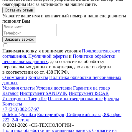
благодарим Вас за активность на нашем сайте.
Оставить отзыв
Укажите ваше имя и контактный номер и наши специалисты
позвонят Вам
Заказать звонок
Нажимая кнопку, я принимаю условия
Пользовательского
соглашения
,
Публичной оферты
и
Политики обработки
персональных данных
, даю согласие на обработку
персональных данных и подтверждаю акцепт оферты
в соответствии со ст. 438 ГК РФ.
О компании
Контакты
Политика обработки персональных
данных
Условия оплаты
Условия доставки
Гарантия на товар
Каталог
Инструмент SANDVIK
Инструмент ISCAR
Инструмент TaeguTec
Пластины твердосплавные
Бренды
Контакты
+7 (343) 382-57-97
sk-tek.ru@mail.ru
Екатеринбург, Сибирский тракт, 8Б, офис
222, 2-й этаж
© 2021-2026 «СК-ТЕХНОЛОГИИ»
Политика обработки персональных данных
Согласие на