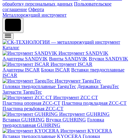
обработку персональных данных
Пользовательское
соглашение
Оферта
Металлорежущий инструмент
Каталог
Инструмент SANDVIK
Адаптеры SANDVIK
Винты SANDVIK
Втулки SANDVIK
Инструмент ISCAR
Адаптеры ISCAR
Блоки ISCAR
Вставки твердосплавные
ISCAR
Инструмент TaeguTec
Головки твердосплавные TaeguTec
Державки TaeguTec
Запчасти TaeguTec
Инструмент ZCС CT
Пластина опорная ZCC-CT
Пластина подкладная ZCC-CT
Пластина резьбовая ZCC-CT
Инструмент GUHRING
Вставки GUHRING
Втулки GUHRING
Головка
твердосплавная GUHRING
Инструмент KYOCERA
Вставки твердосплавные KYOCERA
Головки