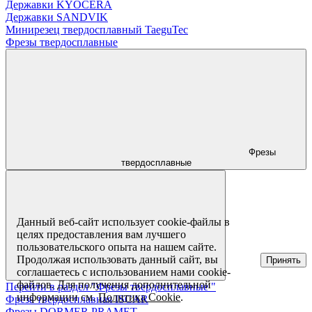
Державки KYOCERA
Державки SANDVIK
Минирезец твердосплавный TaeguTec
Фрезы твердосплавные
Фрезы
твердосплавные
Данный веб-сайт использует cookie-файлы в
целях предоставления вам лучшего
пользовательского опыта на нашем сайте.
Продолжая использовать данный сайт, вы
Принять
соглашаетесь с использованием нами cookie-
файлов. Для получения дополнительной
Перейти в раздел "Фрезы твердосплавные "
информации см.
Политика Cookie
.
Фреза твердосплавная ISCAR
Фрезы DORMER PRAMET