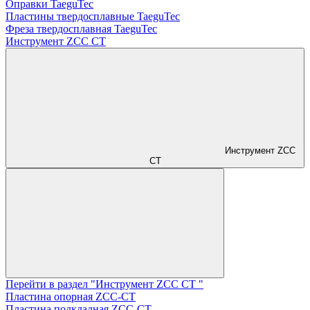
Оправки TaeguTec
Пластины твердосплавные TaeguTec
Фреза твердосплавная TaeguTec
Инструмент ZCС CT
Инструмент ZCС
CT
Перейти в раздел "Инструмент ZCС CT "
Пластина опорная ZCC-CT
Пластина подкладная ZCC-CT