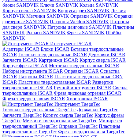
блоки SANDVIK
Ключи SANDVIK
Кольца SANDVIK
Корпус сверла SANDVIK
Корпуса фрез SANDVIK
Лезвия
SANDVIK
Метчики SANDVIK
Оправки SANDVIK
Оправки
фрезерные SANDVIK
Патроны Weldon SANDVIK
Патроны
для сверл SANDVIK
Патроны цанговые SANDVIK
Пластины
SANDVIK
Рычаги SANDVIK
Фрезы SANDVIK
Шайбы
SANDVIK
Инструмент ISCAR
Адаптеры ISCAR
Блоки ISCAR
Вставки твердосплавные
ISCAR
Головки твердосплавные ISCAR
Державки ISCAR
Запчасти ISCAR
Картриджи ISCAR
Корпус сверла ISCAR
Корпус фрезы ISCAR
Метчики твердосплавные ISCAR
Наборы инструмента ISCAR
Оправки ISCAR
Оснастка
ISCAR
Патроны ISCAR
Пластины твердосплавные CBN
ISCAR
Пластины твердосплавные ISCAR
Развертки
твердосплавные ISCAR
Ручной инструмент ISCAR
Сверла
твердосплавные ISCAR
Фреза дисковая отрезная ISCAR
Фреза твердосплавная ISCAR
Хвостовики ISCAR
Инструмент TaeguTec
Головки твердосплавные TaeguTec
Державки TaeguTec
Запчасти TaeguTec
Корпус сверла TaeguTec
Корпус фрезы
TaeguTec
Метчики твердосплавные TaeguTec
Минирезец
твердосплавный TaeguTec
Оправки TaeguTec
Пластины
твердосплавные TaeguTec
Фреза твердосплавная TaeguTec