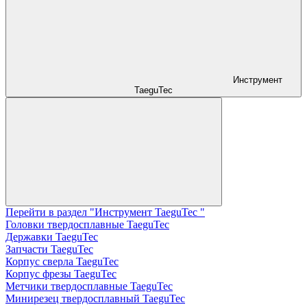
Инструмент
TaeguTec
Перейти в раздел "Инструмент TaeguTec "
Головки твердосплавные TaeguTec
Державки TaeguTec
Запчасти TaeguTec
Корпус сверла TaeguTec
Корпус фрезы TaeguTec
Метчики твердосплавные TaeguTec
Минирезец твердосплавный TaeguTec