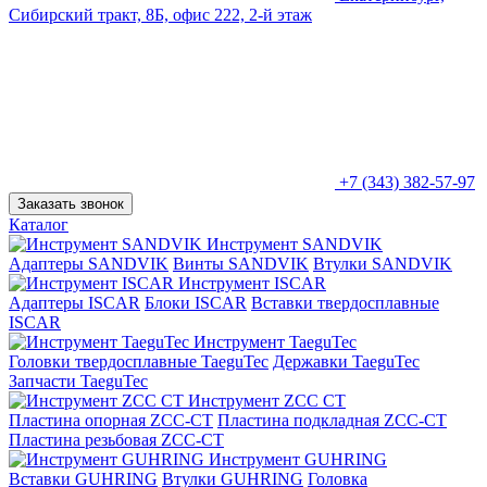
Сибирский тракт, 8Б, офис 222, 2-й этаж
+7 (343) 382-57-97
Заказать звонок
Каталог
Инструмент SANDVIK
Адаптеры SANDVIK
Винты SANDVIK
Втулки SANDVIK
Инструмент ISCAR
Адаптеры ISCAR
Блоки ISCAR
Вставки твердосплавные
ISCAR
Инструмент TaeguTec
Головки твердосплавные TaeguTec
Державки TaeguTec
Запчасти TaeguTec
Инструмент ZCС CT
Пластина опорная ZCC-CT
Пластина подкладная ZCC-CT
Пластина резьбовая ZCC-CT
Инструмент GUHRING
Вставки GUHRING
Втулки GUHRING
Головка