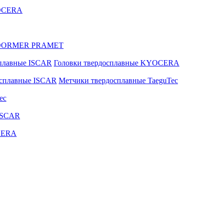
YOCERA
ые DORMER PRAMET
сплавные ISCAR
Головки твердосплавные KYOCERA
осплавные ISCAR
Метчики твердосплавные TaeguTec
ec
ISCAR
CERA