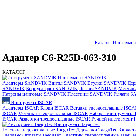
Каталог
Инструме
Адаптер C6-R25D-063-310
КАТАЛОГ
Инструмент SANDVIK
Адаптеры SANDVIK
Винты SANDVIK
Втулки SANDVIK
Дер
SANDVIK
Корпуса фрез SANDVIK
Лезвия SANDVIK
Метчик
Патроны цанговые SANDVIK
Пластины SANDVIK
Рычаги S
Инструмент ISCAR
Адаптеры ISCAR
Блоки ISCAR
Вставки твердосплавные ISCA
ISCAR
Метчики твердосплавные ISCAR
Наборы инструмента
ISCAR
Развертки твердосплавные ISCAR
Ручной инструмент
Инструмент TaeguTec
Головки твердосплавные TaeguTec
Державки TaeguTec
Запчаст
TaeguTec
Оправки TaeguTec
Пластины твердосплавные TaeguT