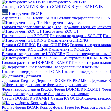
Инструмент SANDVIK
Адаптеры SANDVIK
Винты SANDVIK
Втулки SANDVIK
Инструмент ISCAR
Адаптеры ISCAR
Блоки ISCAR
Вставки твердосплавные ISCA
Инструмент TaeguTec
Головки твердосплавные TaeguTec
Державки TaeguTec
Запчаст
Инструмент ZCС CT
Пластина опорная ZCC-CT
Пластина подкладная ZCC-CT
Плас
Инструмент GUHRING
Вставки GUHRING
Втулки GUHRING
Головка твердосплавн
Инструмент KYOCERA
Вставки твердосплавные KYOCERA
Головки твердосплавны
Инструмент DORMER PR
Головки расточные DORMER PRAMET
Головки твердоспла
Твердосплавные пластины
Пластины твердосплавные ISCAR
Пластины твердосплавные T
Державки
Державки TaeguTec
Державки DORMER PRAMET
Державки
Фрезы твердосплавные
Фреза твердосплавная ISCAR
Фрезы DORMER PRAMET
Фре
Свёрла твердосплавные
Сверла DORMER PRAMET
Сверла KYOCERA
Сверла твердо
Корпус фрезы
Корпус фрезы ISCAR
Корпус фрезы TaeguTec
Корпуса фрезы