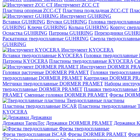
Инструмент ZCС CT
Пластина опорная ZCC-CT
Пластина подкладная ZCC-CT
Плас
Инструмент GUHRING
Вставки GUHRING
Втулки GUHRING
Головка твердосплавн
GUHRING
Ключи GUHRING
Кольца GUHRING
Корпус свер
Оснастка GUHRING
Патроны GUHRING
Переходники GUHR
Раскатники твердосплавные GUHRING
Сверла твердосплав
GUHRING
Инструмент KYOCERA
Вставки твердосплавные KYOCERA
Головки твердосплавны
Патроны KYOCERA
Пластины твердосплавные KYOCERA
С
Инструмент DORMER PR
Головки расточные DORMER PRAMET
Головки твердоспла
твердосплавные DORMER PRAMET
Картриджи DORMER P
Метчики твердосплавные DORMER PRAMET
Наборы инстр
твердосплавные DORMER PRAMET
Плашки твердосплавн
PRAMET
Сменные головки DORMER PRAMET
Фрезы DOR
Твердосплавные пластины
Пластины твердосплавные ISCAR
Пластины твердосплавные T
KYOCERA
Державки
Державки TaeguTec
Державки DORMER PRAMET
Державки
Фрезы твердосплавные
Фреза твердосплавная ISCAR
Фрезы DORMER PRAMET
Фре
Свёрла твердосплавные