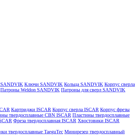
и SANDVIK
Ключи SANDVIK
Кольца SANDVIK
Корпус сверла
Патроны Weldon SANDVIK
Патроны для сверл SANDVIK
SCAR
Картриджи ISCAR
Корпус сверла ISCAR
Корпус фрезы
ины твердосплавные CBN ISCAR
Пластины твердосплавные
 ISCAR
Фреза твердосплавная ISCAR
Хвостовики ISCAR
ики твердосплавные TaeguTec
Минирезец твердосплавный