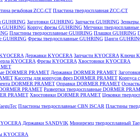
тина резьбовая ZCC-CT
Пластина твердосплавная ZCC-CT
ая GUHRING
Заготовки GUHRING
Запчасти GUHRING
Зенкеры
ла GUHRING
Корпус фрезы GUHRING
Метчики твердосплавны
ING
Пластины твердосплавные GUHRING
Плашки GUHRING
ные GUHRING
Фрезы твердосплавные GUHRING
Цанги GUHRI
е KYOCERA
Державки KYOCERA
Запчасти KYOCERA
Ключи 
верла KYOCERA
Фрезы KYOCERA
Хвостовики KYOCERA
AMET
вные DORMER PRAMET
Державки DORMER PRAMET
Заготов
RAMET
Кассеты для корпусов фрез DORMER PRAMET
Корпуса
умента DORMER PRAMET
Оправки DORMER PRAMET
Оснаст
ые DORMER PRAMET
Развертки твердосплавные DORMER PRA
MER PRAMET
Хвостовики DORMER PRAMET
Цековки тверд
aeguTec
Пластины твердосплавные CBN ISCAR
Пластины тве
 KYOCERA
Державки SANDVIK
Минирезец твердосплавный Tae
зы KYOCERA