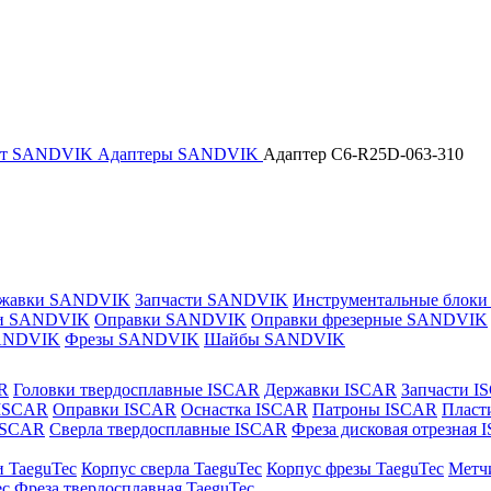
нт SANDVIK
Адаптеры SANDVIK
Адаптер C6-R25D-063-310
жавки SANDVIK
Запчасти SANDVIK
Инструментальные блок
и SANDVIK
Оправки SANDVIK
Оправки фрезерные SANDVIK
ANDVIK
Фрезы SANDVIK
Шайбы SANDVIK
R
Головки твердосплавные ISCAR
Державки ISCAR
Запчасти I
 ISCAR
Оправки ISCAR
Оснастка ISCAR
Патроны ISCAR
Пласт
 ISCAR
Сверла твердосплавные ISCAR
Фреза дисковая отрезная
и TaeguTec
Корпус сверла TaeguTec
Корпус фрезы TaeguTec
Метч
ec
Фреза твердосплавная TaeguTec