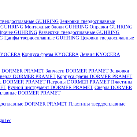
 твердосплавные GUHRING
Зенковки твердосплавные
е GUHRING
Монтажные блоки GUHRING
Оправки GUHRING
Прочее GUHRING
Развертки твердосплавные GUHRING
NG
Цапфы твердосплавные GUHRING
Цековки твердосплавные
KYOCERA
Корпуса фрезы KYOCERA
Лезвия KYOCERA
ки DORMER PRAMET
Запчасти DORMER PRAMET
Зенковки
 сверла DORMER PRAMET
Корпуса фрезы DORMER PRAMET
ка DORMER PRAMET
Патроны DORMER PRAMET
Пластины
MET
Ручной инструмент DORMER PRAMET
Сверла DORMER
осплавные DORMER PRAMET
рдосплавные DORMER PRAMET
Пластины твердосплавные
guTec