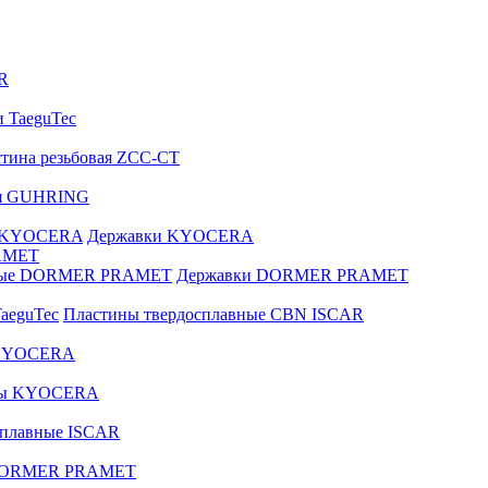
R
и TaeguTec
тина резьбовая ZCC-CT
ая GUHRING
е KYOCERA
Державки KYOCERA
AMET
вные DORMER PRAMET
Державки DORMER PRAMET
aeguTec
Пластины твердосплавные CBN ISCAR
 KYOCERA
зы KYOCERA
сплавные ISCAR
 DORMER PRAMET