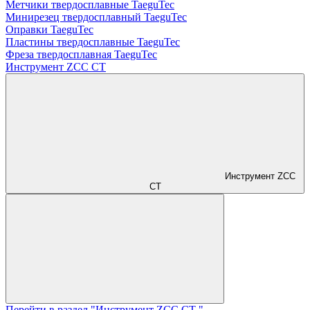
Метчики твердосплавные TaeguTec
Минирезец твердосплавный TaeguTec
Оправки TaeguTec
Пластины твердосплавные TaeguTec
Фреза твердосплавная TaeguTec
Инструмент ZCС CT
Инструмент ZCС
CT
Перейти в раздел "Инструмент ZCС CT "