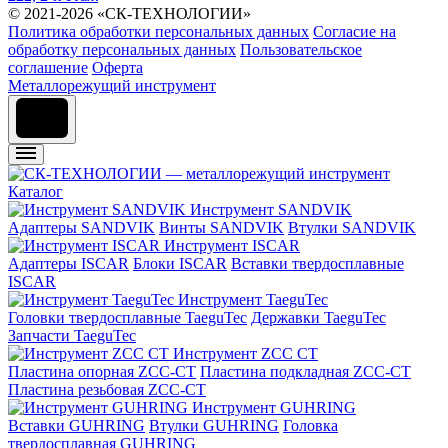
© 2021-2026 «СК-ТЕХНОЛОГИИ»
Политика обработки персональных данных
Согласие на
обработку персональных данных
Пользовательское
соглашение
Оферта
Металлорежущий инструмент
Каталог
Инструмент SANDVIK
Адаптеры SANDVIK
Винты SANDVIK
Втулки SANDVIK
Инструмент ISCAR
Адаптеры ISCAR
Блоки ISCAR
Вставки твердосплавные
ISCAR
Инструмент TaeguTec
Головки твердосплавные TaeguTec
Державки TaeguTec
Запчасти TaeguTec
Инструмент ZCС CT
Пластина опорная ZCC-CT
Пластина подкладная ZCC-CT
Пластина резьбовая ZCC-CT
Инструмент GUHRING
Вставки GUHRING
Втулки GUHRING
Головка
твердосплавная GUHRING