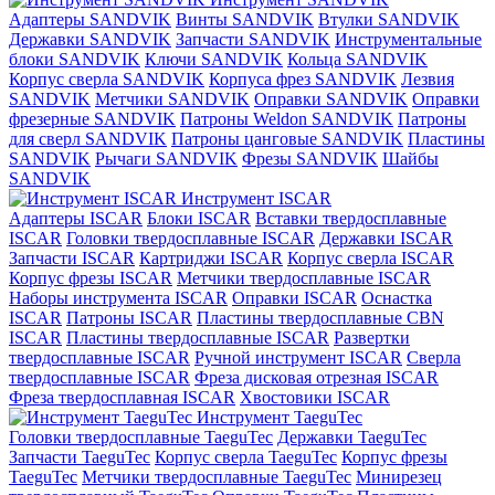
Адаптеры SANDVIK
Винты SANDVIK
Втулки SANDVIK
Державки SANDVIK
Запчасти SANDVIK
Инструментальные
блоки SANDVIK
Ключи SANDVIK
Кольца SANDVIK
Корпус сверла SANDVIK
Корпуса фрез SANDVIK
Лезвия
SANDVIK
Метчики SANDVIK
Оправки SANDVIK
Оправки
фрезерные SANDVIK
Патроны Weldon SANDVIK
Патроны
для сверл SANDVIK
Патроны цанговые SANDVIK
Пластины
SANDVIK
Рычаги SANDVIK
Фрезы SANDVIK
Шайбы
SANDVIK
Инструмент ISCAR
Адаптеры ISCAR
Блоки ISCAR
Вставки твердосплавные
ISCAR
Головки твердосплавные ISCAR
Державки ISCAR
Запчасти ISCAR
Картриджи ISCAR
Корпус сверла ISCAR
Корпус фрезы ISCAR
Метчики твердосплавные ISCAR
Наборы инструмента ISCAR
Оправки ISCAR
Оснастка
ISCAR
Патроны ISCAR
Пластины твердосплавные CBN
ISCAR
Пластины твердосплавные ISCAR
Развертки
твердосплавные ISCAR
Ручной инструмент ISCAR
Сверла
твердосплавные ISCAR
Фреза дисковая отрезная ISCAR
Фреза твердосплавная ISCAR
Хвостовики ISCAR
Инструмент TaeguTec
Головки твердосплавные TaeguTec
Державки TaeguTec
Запчасти TaeguTec
Корпус сверла TaeguTec
Корпус фрезы
TaeguTec
Метчики твердосплавные TaeguTec
Минирезец