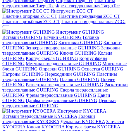
твердосплавный TaeguTec
Оправки TaeguTec
Пластины
твердосплавные TaeguTec
Фреза твердосплавная TaeguTec
Инструмент ZCС CT
Пластина опорная ZCC-CT
Пластина подкладная ZCC-CT
Пластина резьбовая ZCC-CT
Пластина твердосплавная ZCC-
CT
Инструмент GUHRING
Вставки GUHRING
Втулки GUHRING
Головка
твердосплавная GUHRING
Заготовки GUHRING
Запчасти
GUHRING
Зенкеры твердосплавные GUHRING
Зенковки
твердосплавные GUHRING
Ключи GUHRING
Кольца
GUHRING
Корпус сверла GUHRING
Корпус фрезы
GUHRING
Метчики твердосплавные GUHRING
Монтажные
блоки GUHRING
Оправки GUHRING
Оснастка GUHRING
Патроны GUHRING
Переходники GUHRING
Пластины
твердосплавные GUHRING
Плашки GUHRING
Прочее
GUHRING
Развертки твердосплавные GUHRING
Раскатники
твердосплавные GUHRING
Сверла твердосплавные
GUHRING
Фрезы твердосплавные GUHRING
Цанги
GUHRING
Цапфы твердосплавные GUHRING
Цековки
твердосплавные GUHRING
Инструмент KYOCERA
Вставки твердосплавные KYOCERA
Головки
твердосплавные KYOCERA
Державки KYOCERA
Запчасти
KYOCERA
Ключи KYOCERA
Корпуса фрезы KYOCERA