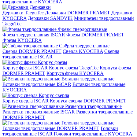
твердосплавные KYOCERA
Державки
Державки TaeguTec
Державки DORMER PRAMET
Державки
KYOCERA
Державки SANDVIK
Минирезец твердосплавный
TaeguTec
Фрезы твердосплавные
Фреза твердосплавная ISCAR
Фрезы DORMER PRAMET
Фрезы KYOCERA
Свёрла твердосплавные
Сверла DORMER PRAMET
Сверла KYOCERA
Сверла
твердосплавные ISCAR
Корпус фрезы
Корпус фрезы ISCAR
Корпус фрезы TaeguTec
Корпуса фрезы
DORMER PRAMET
Корпуса фрезы KYOCERA
Вставки твердосплавные
Вставки твердосплавные ISCAR
Вставки твердосплавные
KYOCERA
Корпус сверла
Корпус сверла ISCAR
Корпуса сверла DORMER PRAMET
Развертки твердосплавные
Развертки твердосплавные ISCAR
Развертки твердосплавные
DORMER PRAMET
Головки твердосплавные
Головки твердосплавные DORMER PRAMET
Головки
твердосплавные ISCAR
Головки твердосплавные KYOCERA