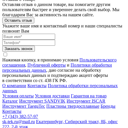
Оставляя отзыв о данном товаре, вы помогаете другим
пользователям быстрее и увереннее делать свой выбор. Мы
благодарим Вас за активность на нашем сайте.
Оставить отзыв
Укажите ваше имя и контактный номер и наши специалисты
позвонят Вам
Заказать звонок
Нажимая кнопку, я принимаю условия
Пользовательского
соглашения
,
Публичной оферты
и
Политики обработки
персональных данных
, даю согласие на обработку
персональных данных и подтверждаю акцепт оферты
в соответствии со ст. 438 ГК РФ.
О компании
Контакты
Политика обработки персональных
данных
Условия оплаты
Условия доставки
Гарантия на товар
Каталог
Инструмент SANDVIK
Инструмент ISCAR
Инструмент TaeguTec
Пластины твердосплавные
Бренды
Контакты
+7 (343) 382-57-97
sk-tek.ru@mail.ru
Екатеринбург, Сибирский тракт, 8Б, офис
222, 2-й этаж