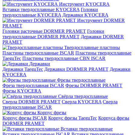
Инструмент KYOCERA
Вставки твердосплавные KYOCERA
Головки
твердосплавные KYOCERA
Державки KYOCERA
Инструмент DORMER
PRAMET
Головки расточные DORMER PRAMET
Головки
твердосплавные DORMER PRAMET
Державки DORMER
PRAMET
Твердосплавные пластины
Пластины твердосплавные ISCAR
Пластины твердосплавные
TaeguTec
Пластины твердосплавные CBN ISCAR
Державки
Державки TaeguTec
Державки DORMER PRAMET
Державки
KYOCERA
Фрезы твердосплавные
Фреза твердосплавная ISCAR
Фрезы DORMER PRAMET
Фрезы KYOCERA
Свёрла твердосплавные
Сверла DORMER PRAMET
Сверла KYOCERA
Сверла
твердосплавные ISCAR
Корпус фрезы
Корпус фрезы ISCAR
Корпус фрезы TaeguTec
Корпуса фрезы
DORMER PRAMET
Вставки твердосплавные
Вставки твердосплавные ISCAR
Вставки твердосплавные