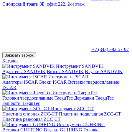
Сибирский тракт, 8Б, офис 222, 2-й этаж
+7 (343) 382-57-97
Заказать звонок
Каталог
Инструмент SANDVIK
Адаптеры SANDVIK
Винты SANDVIK
Втулки SANDVIK
Инструмент ISCAR
Адаптеры ISCAR
Блоки ISCAR
Вставки твердосплавные
ISCAR
Инструмент TaeguTec
Головки твердосплавные TaeguTec
Державки TaeguTec
Запчасти TaeguTec
Инструмент ZCС CT
Пластина опорная ZCC-CT
Пластина подкладная ZCC-CT
Пластина резьбовая ZCC-CT
Инструмент GUHRING
Вставки GUHRING
Втулки GUHRING
Головка