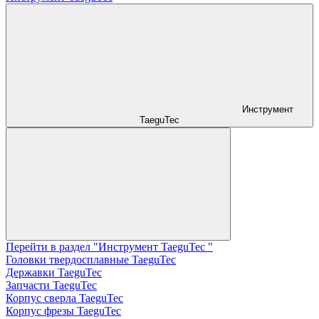
Инструмент
TaeguTec
Перейти в раздел "Инструмент TaeguTec "
Головки твердосплавные TaeguTec
Державки TaeguTec
Запчасти TaeguTec
Корпус сверла TaeguTec
Корпус фрезы TaeguTec