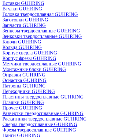
Вставки GUHRING
Втулки GUHRING
Головка твердосплавная GUHRING
Заготовки GUHRING
Запчасти GUHRING
Зенкеры твердосплавные GUHRING
Зенковки твердосплавные GUHRING
Ключи GUHRING
Кольца GUHRING
Корпус сверла GUHRING
Корпус фрезы GUHRING
Метчики твердосплавные GUHRING
Монтажные блоки GUHRING
Оправки GUHRING
Оснастка GUHRING
Патроны GUHRING
Переходники GUHRING
Пластины твердосплавные GUHRING
Плашки GUHRING
Прочее GUHRING
Развертки твердосплавные GUHRING
Раскатники твердосплавные GUHRING
Сверла твердосплавные GUHRING
Фрезы твердосплавные GUHRING
Цанги GUHRING