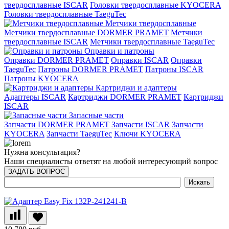
твердосплавные ISCAR
Головки твердосплавные KYOCERA
Головки твердосплавные TaeguTec
Метчики твердосплавные
Метчики твердосплавные DORMER PRAMET
Метчики
твердосплавные ISCAR
Метчики твердосплавные TaeguTec
Оправки и патроны
Оправки DORMER PRAMET
Оправки ISCAR
Оправки
TaeguTec
Патроны DORMER PRAMET
Патроны ISCAR
Патроны KYOCERA
Картриджи и адаптеры
Адаптеры ISCAR
Картриджи DORMER PRAMET
Картриджи
ISCAR
Запасные части
Запчасти DORMER PRAMET
Запчасти ISCAR
Запчасти
KYOCERA
Запчасти TaeguTec
Ключи KYOCERA
Нужна консультация?
Наши специалисты ответят на любой интересующий вопрос
ЗАДАТЬ ВОПРОС