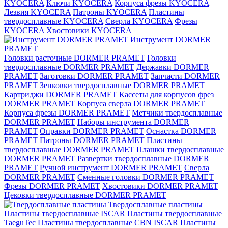
KYOCERA
Ключи KYOCERA
Корпуса фрезы KYOCERA
Лезвия KYOCERA
Патроны KYOCERA
Пластины
твердосплавные KYOCERA
Сверла KYOCERA
Фрезы
KYOCERA
Хвостовики KYOCERA
Инструмент DORMER
PRAMET
Головки расточные DORMER PRAMET
Головки
твердосплавные DORMER PRAMET
Державки DORMER
PRAMET
Заготовки DORMER PRAMET
Запчасти DORMER
PRAMET
Зенковки твердосплавные DORMER PRAMET
Картриджи DORMER PRAMET
Кассеты для корпусов фрез
DORMER PRAMET
Корпуса сверла DORMER PRAMET
Корпуса фрезы DORMER PRAMET
Метчики твердосплавные
DORMER PRAMET
Наборы инструмента DORMER
PRAMET
Оправки DORMER PRAMET
Оснастка DORMER
PRAMET
Патроны DORMER PRAMET
Пластины
твердосплавные DORMER PRAMET
Плашки твердосплавные
DORMER PRAMET
Развертки твердосплавные DORMER
PRAMET
Ручной инструмент DORMER PRAMET
Сверла
DORMER PRAMET
Сменные головки DORMER PRAMET
Фрезы DORMER PRAMET
Хвостовики DORMER PRAMET
Цековки твердосплавные DORMER PRAMET
Твердосплавные пластины
Пластины твердосплавные ISCAR
Пластины твердосплавные
TaeguTec
Пластины твердосплавные CBN ISCAR
Пластины