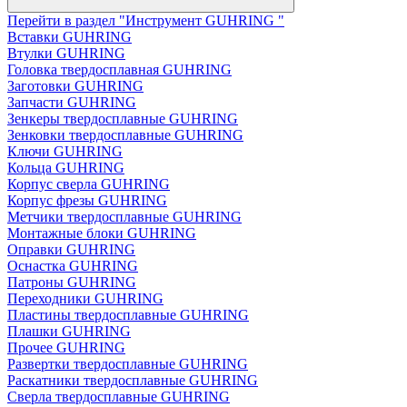
Перейти в раздел "Инструмент GUHRING "
Вставки GUHRING
Втулки GUHRING
Головка твердосплавная GUHRING
Заготовки GUHRING
Запчасти GUHRING
Зенкеры твердосплавные GUHRING
Зенковки твердосплавные GUHRING
Ключи GUHRING
Кольца GUHRING
Корпус сверла GUHRING
Корпус фрезы GUHRING
Метчики твердосплавные GUHRING
Монтажные блоки GUHRING
Оправки GUHRING
Оснастка GUHRING
Патроны GUHRING
Переходники GUHRING
Пластины твердосплавные GUHRING
Плашки GUHRING
Прочее GUHRING
Развертки твердосплавные GUHRING
Раскатники твердосплавные GUHRING
Сверла твердосплавные GUHRING