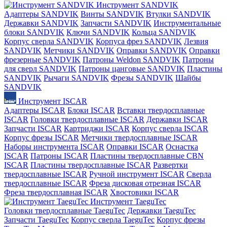
Инструмент SANDVIK
Адаптеры SANDVIK
Винты SANDVIK
Втулки SANDVIK
Державки SANDVIK
Запчасти SANDVIK
Инструментальные
блоки SANDVIK
Ключи SANDVIK
Кольца SANDVIK
Корпус сверла SANDVIK
Корпуса фрез SANDVIK
Лезвия
SANDVIK
Метчики SANDVIK
Оправки SANDVIK
Оправки
фрезерные SANDVIK
Патроны Weldon SANDVIK
Патроны
для сверл SANDVIK
Патроны цанговые SANDVIK
Пластины
SANDVIK
Рычаги SANDVIK
Фрезы SANDVIK
Шайбы
SANDVIK
Инструмент ISCAR
Адаптеры ISCAR
Блоки ISCAR
Вставки твердосплавные
ISCAR
Головки твердосплавные ISCAR
Державки ISCAR
Запчасти ISCAR
Картриджи ISCAR
Корпус сверла ISCAR
Корпус фрезы ISCAR
Метчики твердосплавные ISCAR
Наборы инструмента ISCAR
Оправки ISCAR
Оснастка
ISCAR
Патроны ISCAR
Пластины твердосплавные CBN
ISCAR
Пластины твердосплавные ISCAR
Развертки
твердосплавные ISCAR
Ручной инструмент ISCAR
Сверла
твердосплавные ISCAR
Фреза дисковая отрезная ISCAR
Фреза твердосплавная ISCAR
Хвостовики ISCAR
Инструмент TaeguTec
Головки твердосплавные TaeguTec
Державки TaeguTec
Запчасти TaeguTec
Корпус сверла TaeguTec
Корпус фрезы