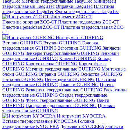
TaeguTec
Метчики твердосплавные TaeguTec
Минирезец
твердосплавный TaeguTec
Оправки TaeguTec
Пластины
твердосплавные TaeguTec
Фреза твердосплавная TaeguTec
Инструмент ZCС CT
Пластина опорная ZCC-CT
Пластина подкладная ZCC-CT
Пластина резьбовая ZCC-CT
Пластина твердосплавная ZCC-
CT
Инструмент GUHRING
Вставки GUHRING
Втулки GUHRING
Головка
твердосплавная GUHRING
Заготовки GUHRING
Запчасти
GUHRING
Зенкеры твердосплавные GUHRING
Зенковки
твердосплавные GUHRING
Ключи GUHRING
Кольца
GUHRING
Корпус сверла GUHRING
Корпус фрезы
GUHRING
Метчики твердосплавные GUHRING
Монтажные
блоки GUHRING
Оправки GUHRING
Оснастка GUHRING
Патроны GUHRING
Переходники GUHRING
Пластины
твердосплавные GUHRING
Плашки GUHRING
Прочее
GUHRING
Развертки твердосплавные GUHRING
Раскатники
твердосплавные GUHRING
Сверла твердосплавные
GUHRING
Фрезы твердосплавные GUHRING
Цанги
GUHRING
Цапфы твердосплавные GUHRING
Цековки
твердосплавные GUHRING
Инструмент KYOCERA
Вставки твердосплавные KYOCERA
Головки
твердосплавные KYOCERA
Державки KYOCERA
Запчасти