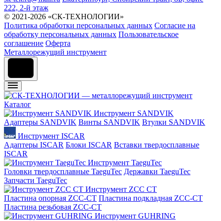
222, 2-й этаж
© 2021-2026 «СК-ТЕХНОЛОГИИ»
Политика обработки персональных данных
Согласие на
обработку персональных данных
Пользовательское
соглашение
Оферта
Металлорежущий инструмент
Каталог
Инструмент SANDVIK
Адаптеры SANDVIK
Винты SANDVIK
Втулки SANDVIK
Инструмент ISCAR
Адаптеры ISCAR
Блоки ISCAR
Вставки твердосплавные
ISCAR
Инструмент TaeguTec
Головки твердосплавные TaeguTec
Державки TaeguTec
Запчасти TaeguTec
Инструмент ZCС CT
Пластина опорная ZCC-CT
Пластина подкладная ZCC-CT
Пластина резьбовая ZCC-CT
Инструмент GUHRING