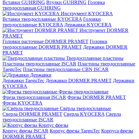
Вставки GUHRING
Втулки GUHRING
Головка
твердосплавная GUHRING
Инструмент KYOCERA
Вставки твердосплавные KYOCERA
Головки
твердосплавные KYOCERA
Державки KYOCERA
Инструмент DORMER
PRAMET
Головки расточные DORMER PRAMET
Головки
твердосплавные DORMER PRAMET
Державки DORMER
PRAMET
Твердосплавные пластины
Пластины твердосплавные ISCAR
Пластины твердосплавные
TaeguTec
Пластины твердосплавные CBN ISCAR
Державки
Державки TaeguTec
Державки DORMER PRAMET
Державки
KYOCERA
Фрезы твердосплавные
Фреза твердосплавная ISCAR
Фрезы DORMER PRAMET
Фрезы KYOCERA
Свёрла твердосплавные
Сверла DORMER PRAMET
Сверла KYOCERA
Сверла
твердосплавные ISCAR
Корпус фрезы
Корпус фрезы ISCAR
Корпус фрезы TaeguTec
Корпуса фрезы
DORMER PRAMET