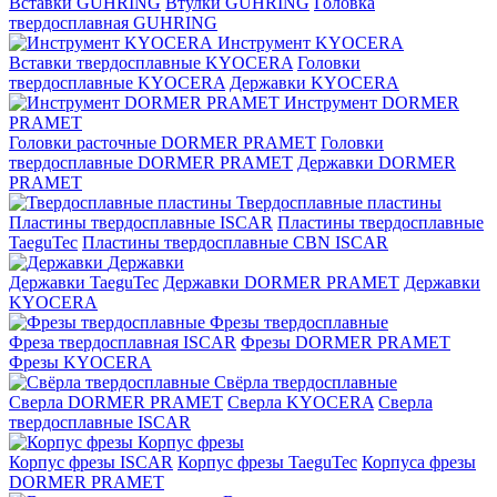
Вставки GUHRING
Втулки GUHRING
Головка
твердосплавная GUHRING
Инструмент KYOCERA
Вставки твердосплавные KYOCERA
Головки
твердосплавные KYOCERA
Державки KYOCERA
Инструмент DORMER
PRAMET
Головки расточные DORMER PRAMET
Головки
твердосплавные DORMER PRAMET
Державки DORMER
PRAMET
Твердосплавные пластины
Пластины твердосплавные ISCAR
Пластины твердосплавные
TaeguTec
Пластины твердосплавные CBN ISCAR
Державки
Державки TaeguTec
Державки DORMER PRAMET
Державки
KYOCERA
Фрезы твердосплавные
Фреза твердосплавная ISCAR
Фрезы DORMER PRAMET
Фрезы KYOCERA
Свёрла твердосплавные
Сверла DORMER PRAMET
Сверла KYOCERA
Сверла
твердосплавные ISCAR
Корпус фрезы
Корпус фрезы ISCAR
Корпус фрезы TaeguTec
Корпуса фрезы
DORMER PRAMET