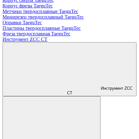
Корпус сверла TaeguTec
Корпус фрезы TaeguTec
Метчики твердосплавные TaeguTec
Минирезец твердосплавный TaeguTec
Оправки TaeguTec
Пластины твердосплавные TaeguTec
Фреза твердосплавная TaeguTec
Инструмент ZCС CT
Инструмент ZCС
CT