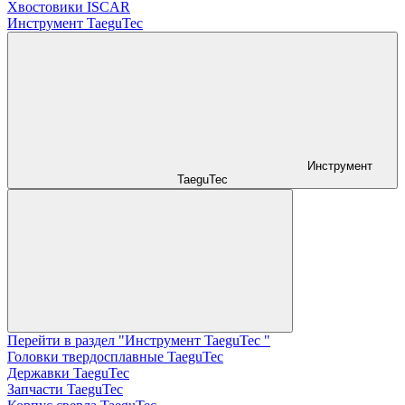
Хвостовики ISCAR
Инструмент TaeguTec
Инструмент
TaeguTec
Перейти в раздел "Инструмент TaeguTec "
Головки твердосплавные TaeguTec
Державки TaeguTec
Запчасти TaeguTec