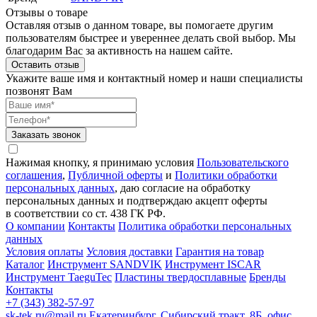
Отзывы о товаре
Оставляя отзыв о данном товаре, вы помогаете другим
пользователям быстрее и увереннее делать свой выбор. Мы
благодарим Вас за активность на нашем сайте.
Оставить отзыв
Укажите ваше имя и контактный номер и наши специалисты
позвонят Вам
Заказать звонок
Нажимая кнопку, я принимаю условия
Пользовательского
соглашения
,
Публичной оферты
и
Политики обработки
персональных данных
, даю согласие на обработку
персональных данных и подтверждаю акцепт оферты
в соответствии со ст. 438 ГК РФ.
О компании
Контакты
Политика обработки персональных
данных
Условия оплаты
Условия доставки
Гарантия на товар
Каталог
Инструмент SANDVIK
Инструмент ISCAR
Инструмент TaeguTec
Пластины твердосплавные
Бренды
Контакты
+7 (343) 382-57-97
sk-tek.ru@mail.ru
Екатеринбург, Сибирский тракт, 8Б, офис