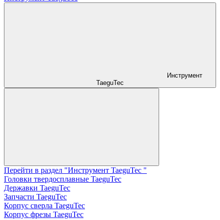
Инструмент
TaeguTec
Перейти в раздел "Инструмент TaeguTec "
Головки твердосплавные TaeguTec
Державки TaeguTec
Запчасти TaeguTec
Корпус сверла TaeguTec
Корпус фрезы TaeguTec