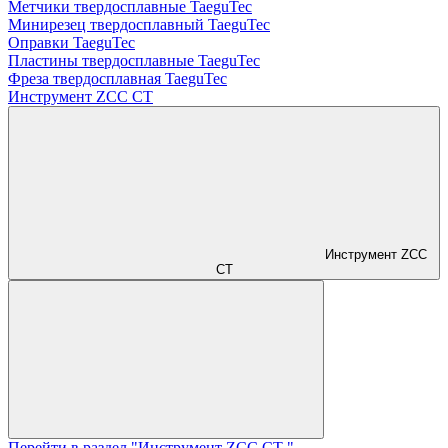
Метчики твердосплавные TaeguTec
Минирезец твердосплавный TaeguTec
Оправки TaeguTec
Пластины твердосплавные TaeguTec
Фреза твердосплавная TaeguTec
Инструмент ZCС CT
Инструмент ZCС
CT
Перейти в раздел "Инструмент ZCС CT "