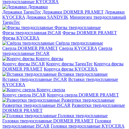
твердосплавные KYOCERA
Державки
Державки TaeguTec
Державки DORMER PRAMET
Державки
KYOCERA
Державки SANDVIK
Минирезец твердосплавный
TaeguTec
Фрезы твердосплавные
Фреза твердосплавная ISCAR
Фрезы DORMER PRAMET
Фрезы KYOCERA
Свёрла твердосплавные
Сверла DORMER PRAMET
Сверла KYOCERA
Сверла
твердосплавные ISCAR
Корпус фрезы
Корпус фрезы ISCAR
Корпус фрезы TaeguTec
Корпуса фрезы
DORMER PRAMET
Корпуса фрезы KYOCERA
Вставки твердосплавные
Вставки твердосплавные ISCAR
Вставки твердосплавные
KYOCERA
Корпус сверла
Корпус сверла ISCAR
Корпуса сверла DORMER PRAMET
Развертки твердосплавные
Развертки твердосплавные ISCAR
Развертки твердосплавные
DORMER PRAMET
Головки твердосплавные
Головки твердосплавные DORMER PRAMET
Головки
твердосплавные ISCAR
Головки твердосплавные KYOCERA