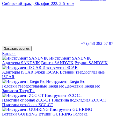
Сибирский тракт, 8Б, офис 222, 2-й этаж
+7 (343) 382-57-97
Заказать звонок
Каталог
Инструмент SANDVIK
Адаптеры SANDVIK
Винты SANDVIK
Втулки SANDVIK
Инструмент ISCAR
Адаптеры ISCAR
Блоки ISCAR
Вставки твердосплавные
ISCAR
Инструмент TaeguTec
Головки твердосплавные TaeguTec
Державки TaeguTec
Запчасти TaeguTec
Инструмент ZCС CT
Пластина опорная ZCC-CT
Пластина подкладная ZCC-CT
Пластина резьбовая ZCC-CT
Инструмент GUHRING
Вставки GUHRING
Втулки GUHRING
Головка