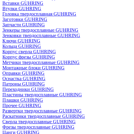
Вставки GUHRING
Втулки GUHRING
Головка твердосплавная GUHRING
Заготовки GUHRING
Запчасти GUHRING
Зенкеры твердосплавные GUHRING
Зенковки твердосплавные GUHRING
Ключи GUHRING
Кольца GUHRING
Корпус сверла GUHRING
Корпус фрезы GUHRING
Метчики твердосплавные GUHRING
Монтажные блоки GUHRING
Оправки GUHRING
Оснастка GUHRING
Патроны GUHRING
Переходники GUHRING
Пластины твердосплавные GUHRING
Плашки GUHRING
Прочее GUHRING
Развертки твердосплавные GUHRING
Раскатники твердосплавные GUHRING
Сверла твердосплавные GUHRING
Фрезы твердосплавные GUHRING
Цанги GUHRING