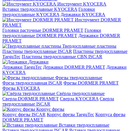
Инструмент KYOCERA
Вставки твердосплавные KYOCERA
Головки
твердосплавные KYOCERA
Державки KYOCERA
Инструмент DORMER
PRAMET
Головки расточные DORMER PRAMET
Головки
твердосплавные DORMER PRAMET
Державки DORMER
PRAMET
Твердосплавные пластины
Пластины твердосплавные ISCAR
Пластины твердосплавные
TaeguTec
Пластины твердосплавные CBN ISCAR
Державки
Державки TaeguTec
Державки DORMER PRAMET
Державки
KYOCERA
Фрезы твердосплавные
Фреза твердосплавная ISCAR
Фрезы DORMER PRAMET
Фрезы KYOCERA
Свёрла твердосплавные
Сверла DORMER PRAMET
Сверла KYOCERA
Сверла
твердосплавные ISCAR
Корпус фрезы
Корпус фрезы ISCAR
Корпус фрезы TaeguTec
Корпуса фрезы
DORMER PRAMET
Вставки твердосплавные
Вставки твердосплавные ISCAR
Вставки твердосплавные