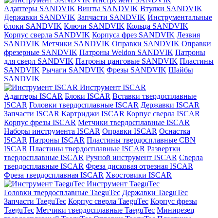
Адаптеры SANDVIK
Винты SANDVIK
Втулки SANDVIK
Державки SANDVIK
Запчасти SANDVIK
Инструментальные
блоки SANDVIK
Ключи SANDVIK
Кольца SANDVIK
Корпус сверла SANDVIK
Корпуса фрез SANDVIK
Лезвия
SANDVIK
Метчики SANDVIK
Оправки SANDVIK
Оправки
фрезерные SANDVIK
Патроны Weldon SANDVIK
Патроны
для сверл SANDVIK
Патроны цанговые SANDVIK
Пластины
SANDVIK
Рычаги SANDVIK
Фрезы SANDVIK
Шайбы
SANDVIK
Инструмент ISCAR
Адаптеры ISCAR
Блоки ISCAR
Вставки твердосплавные
ISCAR
Головки твердосплавные ISCAR
Державки ISCAR
Запчасти ISCAR
Картриджи ISCAR
Корпус сверла ISCAR
Корпус фрезы ISCAR
Метчики твердосплавные ISCAR
Наборы инструмента ISCAR
Оправки ISCAR
Оснастка
ISCAR
Патроны ISCAR
Пластины твердосплавные CBN
ISCAR
Пластины твердосплавные ISCAR
Развертки
твердосплавные ISCAR
Ручной инструмент ISCAR
Сверла
твердосплавные ISCAR
Фреза дисковая отрезная ISCAR
Фреза твердосплавная ISCAR
Хвостовики ISCAR
Инструмент TaeguTec
Головки твердосплавные TaeguTec
Державки TaeguTec
Запчасти TaeguTec
Корпус сверла TaeguTec
Корпус фрезы
TaeguTec
Метчики твердосплавные TaeguTec
Минирезец