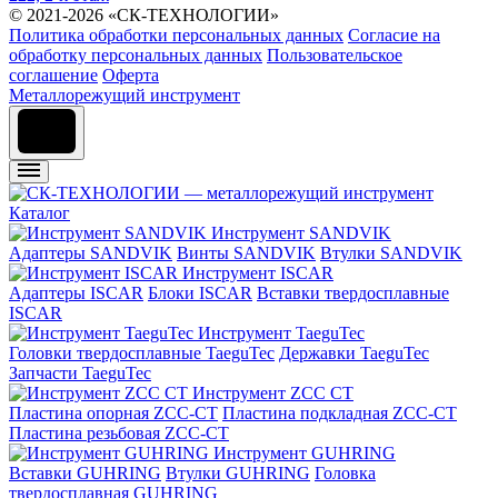
© 2021-2026 «СК-ТЕХНОЛОГИИ»
Политика обработки персональных данных
Согласие на
обработку персональных данных
Пользовательское
соглашение
Оферта
Металлорежущий инструмент
Каталог
Инструмент SANDVIK
Адаптеры SANDVIK
Винты SANDVIK
Втулки SANDVIK
Инструмент ISCAR
Адаптеры ISCAR
Блоки ISCAR
Вставки твердосплавные
ISCAR
Инструмент TaeguTec
Головки твердосплавные TaeguTec
Державки TaeguTec
Запчасти TaeguTec
Инструмент ZCС CT
Пластина опорная ZCC-CT
Пластина подкладная ZCC-CT
Пластина резьбовая ZCC-CT
Инструмент GUHRING
Вставки GUHRING
Втулки GUHRING
Головка
твердосплавная GUHRING