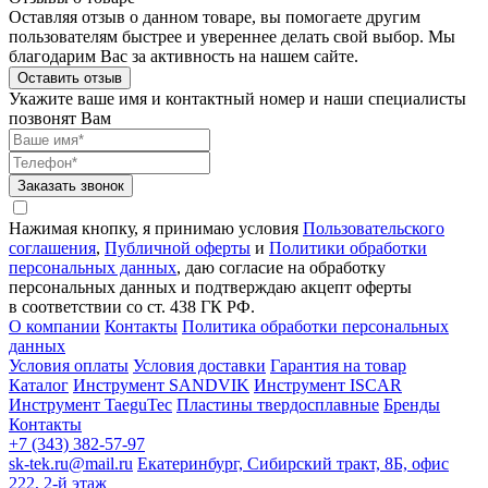
Оставляя отзыв о данном товаре, вы помогаете другим
пользователям быстрее и увереннее делать свой выбор. Мы
благодарим Вас за активность на нашем сайте.
Оставить отзыв
Укажите ваше имя и контактный номер и наши специалисты
позвонят Вам
Заказать звонок
Нажимая кнопку, я принимаю условия
Пользовательского
соглашения
,
Публичной оферты
и
Политики обработки
персональных данных
, даю согласие на обработку
персональных данных и подтверждаю акцепт оферты
в соответствии со ст. 438 ГК РФ.
О компании
Контакты
Политика обработки персональных
данных
Условия оплаты
Условия доставки
Гарантия на товар
Каталог
Инструмент SANDVIK
Инструмент ISCAR
Инструмент TaeguTec
Пластины твердосплавные
Бренды
Контакты
+7 (343) 382-57-97
sk-tek.ru@mail.ru
Екатеринбург, Сибирский тракт, 8Б, офис
222, 2-й этаж