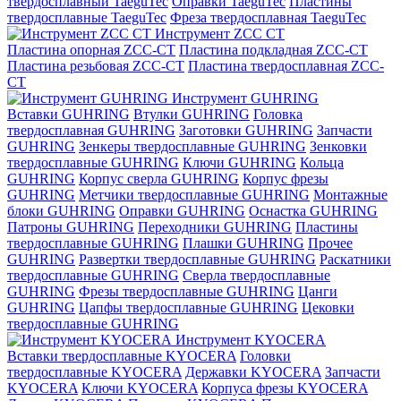
твердосплавный TaeguTec
Оправки TaeguTec
Пластины
твердосплавные TaeguTec
Фреза твердосплавная TaeguTec
Инструмент ZCС CT
Пластина опорная ZCC-CT
Пластина подкладная ZCC-CT
Пластина резьбовая ZCC-CT
Пластина твердосплавная ZCC-
CT
Инструмент GUHRING
Вставки GUHRING
Втулки GUHRING
Головка
твердосплавная GUHRING
Заготовки GUHRING
Запчасти
GUHRING
Зенкеры твердосплавные GUHRING
Зенковки
твердосплавные GUHRING
Ключи GUHRING
Кольца
GUHRING
Корпус сверла GUHRING
Корпус фрезы
GUHRING
Метчики твердосплавные GUHRING
Монтажные
блоки GUHRING
Оправки GUHRING
Оснастка GUHRING
Патроны GUHRING
Переходники GUHRING
Пластины
твердосплавные GUHRING
Плашки GUHRING
Прочее
GUHRING
Развертки твердосплавные GUHRING
Раскатники
твердосплавные GUHRING
Сверла твердосплавные
GUHRING
Фрезы твердосплавные GUHRING
Цанги
GUHRING
Цапфы твердосплавные GUHRING
Цековки
твердосплавные GUHRING
Инструмент KYOCERA
Вставки твердосплавные KYOCERA
Головки
твердосплавные KYOCERA
Державки KYOCERA
Запчасти
KYOCERA
Ключи KYOCERA
Корпуса фрезы KYOCERA