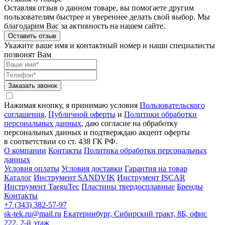
Оставляя отзыв о данном товаре, вы помогаете другим
пользователям быстрее и увереннее делать свой выбор. Мы
благодарим Вас за активность на нашем сайте.
Оставить отзыв
Укажите ваше имя и контактный номер и наши специалисты
позвонят Вам
Заказать звонок
Нажимая кнопку, я принимаю условия
Пользовательского
соглашения
,
Публичной оферты
и
Политики обработки
персональных данных
, даю согласие на обработку
персональных данных и подтверждаю акцепт оферты
в соответствии со ст. 438 ГК РФ.
О компании
Контакты
Политика обработки персональных
данных
Условия оплаты
Условия доставки
Гарантия на товар
Каталог
Инструмент SANDVIK
Инструмент ISCAR
Инструмент TaeguTec
Пластины твердосплавные
Бренды
Контакты
+7 (343) 382-57-97
sk-tek.ru@mail.ru
Екатеринбург, Сибирский тракт, 8Б, офис
222, 2-й этаж