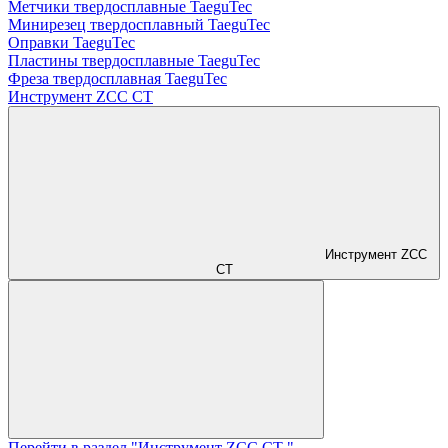
Метчики твердосплавные TaeguTec
Минирезец твердосплавный TaeguTec
Оправки TaeguTec
Пластины твердосплавные TaeguTec
Фреза твердосплавная TaeguTec
Инструмент ZCС CT
Инструмент ZCС
CT
Перейти в раздел "Инструмент ZCС CT "