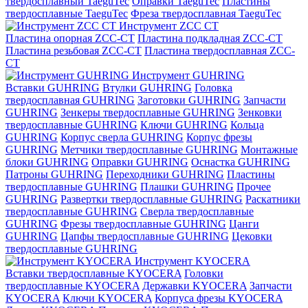
твердосплавный TaeguTec
Оправки TaeguTec
Пластины
твердосплавные TaeguTec
Фреза твердосплавная TaeguTec
Инструмент ZCС CT
Пластина опорная ZCC-CT
Пластина подкладная ZCC-CT
Пластина резьбовая ZCC-CT
Пластина твердосплавная ZCC-
CT
Инструмент GUHRING
Вставки GUHRING
Втулки GUHRING
Головка
твердосплавная GUHRING
Заготовки GUHRING
Запчасти
GUHRING
Зенкеры твердосплавные GUHRING
Зенковки
твердосплавные GUHRING
Ключи GUHRING
Кольца
GUHRING
Корпус сверла GUHRING
Корпус фрезы
GUHRING
Метчики твердосплавные GUHRING
Монтажные
блоки GUHRING
Оправки GUHRING
Оснастка GUHRING
Патроны GUHRING
Переходники GUHRING
Пластины
твердосплавные GUHRING
Плашки GUHRING
Прочее
GUHRING
Развертки твердосплавные GUHRING
Раскатники
твердосплавные GUHRING
Сверла твердосплавные
GUHRING
Фрезы твердосплавные GUHRING
Цанги
GUHRING
Цапфы твердосплавные GUHRING
Цековки
твердосплавные GUHRING
Инструмент KYOCERA
Вставки твердосплавные KYOCERA
Головки
твердосплавные KYOCERA
Державки KYOCERA
Запчасти
KYOCERA
Ключи KYOCERA
Корпуса фрезы KYOCERA