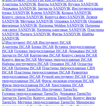
Адаптеры SANDVIK
Винты SANDVIK
Втулки SANDVIK
Державки SANDVIK
Запчасти SANDVIK
Инструментальные
блоки SANDVIK
Ключи SANDVIK
Кольца SANDVIK
Корпус сверла SANDVIK
Корпуса фрез SANDVIK
Лезвия
SANDVIK
Метчики SANDVIK
Оправки SANDVIK
Оправки
фрезерные SANDVIK
Патроны Weldon SANDVIK
Патроны
для сверл SANDVIK
Патроны цанговые SANDVIK
Пластины
SANDVIK
Рычаги SANDVIK
Фрезы SANDVIK
Шайбы
SANDVIK
Инструмент ISCAR
Адаптеры ISCAR
Блоки ISCAR
Вставки твердосплавные
ISCAR
Головки твердосплавные ISCAR
Державки ISCAR
Запчасти ISCAR
Картриджи ISCAR
Корпус сверла ISCAR
Корпус фрезы ISCAR
Метчики твердосплавные ISCAR
Наборы инструмента ISCAR
Оправки ISCAR
Оснастка
ISCAR
Патроны ISCAR
Пластины твердосплавные CBN
ISCAR
Пластины твердосплавные ISCAR
Развертки
твердосплавные ISCAR
Ручной инструмент ISCAR
Сверла
твердосплавные ISCAR
Фреза дисковая отрезная ISCAR
Фреза твердосплавная ISCAR
Хвостовики ISCAR
Инструмент TaeguTec
Головки твердосплавные TaeguTec
Державки TaeguTec
Запчасти TaeguTec
Корпус сверла TaeguTec
Корпус фрезы
TaeguTec
Метчики твердосплавные TaeguTec
Минирезец