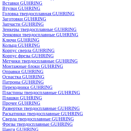
Вставки GUHRING
Втулки GUHRING
Головка твердосплавная GUHRING
Заготовки GUHRING
Запчасти GUHRING
Зенкеры твердосплавные GUHRING
Зенковки твердосплавные GUHRING
Ключи GUHRING
Кольца GUHRING
Корпус сверла GUHRING
Корпус фрезы GUHRING
Метчики твердосплавные GUHRING
Монтажные блоки GUHRING
Оправки GUHRING
Оснастка GUHRING
Патроны GUHRING
Переходники GUHRING
Пластины твердосплавные GUHRING
Плашки GUHRING
Прочее GUHRING
Развертки твердосплавные GUHRING
Раскатники твердосплавные GUHRING
Сверла твердосплавные GUHRING
Фрезы твердосплавные GUHRING
Цанги GUHRING