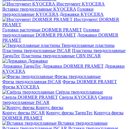
Инструмент KYOCERA
Вставки твердосплавные KYOCERA
Головки
твердосплавные KYOCERA
Державки KYOCERA
Инструмент DORMER
PRAMET
Головки расточные DORMER PRAMET
Головки
твердосплавные DORMER PRAMET
Державки DORMER
PRAMET
Твердосплавные пластины
Пластины твердосплавные ISCAR
Пластины твердосплавные
TaeguTec
Пластины твердосплавные CBN ISCAR
Державки
Державки TaeguTec
Державки DORMER PRAMET
Державки
KYOCERA
Фрезы твердосплавные
Фреза твердосплавная ISCAR
Фрезы DORMER PRAMET
Фрезы KYOCERA
Свёрла твердосплавные
Сверла DORMER PRAMET
Сверла KYOCERA
Сверла
твердосплавные ISCAR
Корпус фрезы
Корпус фрезы ISCAR
Корпус фрезы TaeguTec
Корпуса фрезы
DORMER PRAMET
Вставки твердосплавные
Вставки твердосплавные ISCAR
Вставки твердосплавные