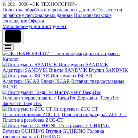
© 2021-2026 «СК-ТЕХНОЛОГИИ»
Политика обработки персональных данных
Согласие на
обработку персональных данных
Пользовательское
соглашение
Оферта
Металлорежущий инструмент
Каталог
Инструмент SANDVIK
Адаптеры SANDVIK
Винты SANDVIK
Втулки SANDVIK
Инструмент ISCAR
Адаптеры ISCAR
Блоки ISCAR
Вставки твердосплавные
ISCAR
Инструмент TaeguTec
Головки твердосплавные TaeguTec
Державки TaeguTec
Запчасти TaeguTec
Инструмент ZCС CT
Пластина опорная ZCC-CT
Пластина подкладная ZCC-CT
Пластина резьбовая ZCC-CT
Инструмент GUHRING
Вставки GUHRING
Втулки GUHRING
Головка
твердосплавная GUHRING