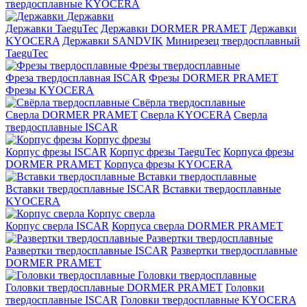
твердосплавные KYOCERA
Державки
Державки TaeguTec
Державки DORMER PRAMET
Державки
KYOCERA
Державки SANDVIK
Минирезец твердосплавный
TaeguTec
Фрезы твердосплавные
Фреза твердосплавная ISCAR
Фрезы DORMER PRAMET
Фрезы KYOCERA
Свёрла твердосплавные
Сверла DORMER PRAMET
Сверла KYOCERA
Сверла
твердосплавные ISCAR
Корпус фрезы
Корпус фрезы ISCAR
Корпус фрезы TaeguTec
Корпуса фрезы
DORMER PRAMET
Корпуса фрезы KYOCERA
Вставки твердосплавные
Вставки твердосплавные ISCAR
Вставки твердосплавные
KYOCERA
Корпус сверла
Корпус сверла ISCAR
Корпуса сверла DORMER PRAMET
Развертки твердосплавные
Развертки твердосплавные ISCAR
Развертки твердосплавные
DORMER PRAMET
Головки твердосплавные
Головки твердосплавные DORMER PRAMET
Головки
твердосплавные ISCAR
Головки твердосплавные KYOCERA