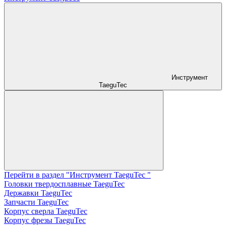
Инструмент
TaeguTec
Перейти в раздел "Инструмент TaeguTec "
Головки твердосплавные TaeguTec
Державки TaeguTec
Запчасти TaeguTec
Корпус сверла TaeguTec
Корпус фрезы TaeguTec