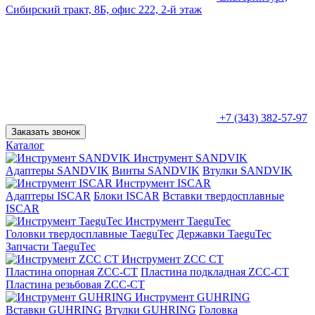
Сибирский тракт, 8Б, офис 222, 2-й этаж
+7 (343) 382-57-97
Заказать звонок
Каталог
Инструмент SANDVIK
Адаптеры SANDVIK
Винты SANDVIK
Втулки SANDVIK
Инструмент ISCAR
Адаптеры ISCAR
Блоки ISCAR
Вставки твердосплавные
ISCAR
Инструмент TaeguTec
Головки твердосплавные TaeguTec
Державки TaeguTec
Запчасти TaeguTec
Инструмент ZCС CT
Пластина опорная ZCC-CT
Пластина подкладная ZCC-CT
Пластина резьбовая ZCC-CT
Инструмент GUHRING
Вставки GUHRING
Втулки GUHRING
Головка