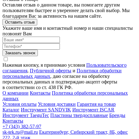
Оставляя отзыв о данном товаре, вы помогаете другим
пользователям быстрее и увереннее делать свой выбор. Мы
благодарим Вас за активность на нашем сайте.
Оставить отзыв
Укажите ваше имя и контактный номер и наши специалисты
позвонят Вам
Заказать звонок
Нажимая кнопку, я принимаю условия
Пользовательского
соглашения
,
Публичной оферты
и
Политики обработки
персональных данных
, даю согласие на обработку
персональных данных и подтверждаю акцепт оферты
в соответствии со ст. 438 ГК РФ.
О компании
Контакты
Политика обработки персональных
данных
Условия оплаты
Условия доставки
Гарантия на товар
Каталог
Инструмент SANDVIK
Инструмент ISCAR
Инструмент TaeguTec
Пластины твердосплавные
Бренды
Контакты
+7 (343) 382-57-97
sk-tek.ru@mail.ru
Екатеринбург, Сибирский тракт, 8Б, офис
222, 2-й этаж