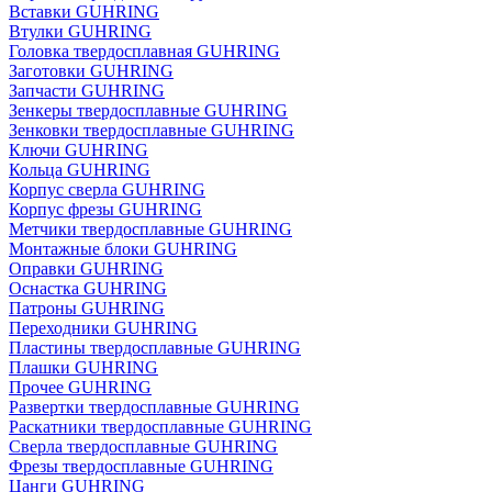
Вставки GUHRING
Втулки GUHRING
Головка твердосплавная GUHRING
Заготовки GUHRING
Запчасти GUHRING
Зенкеры твердосплавные GUHRING
Зенковки твердосплавные GUHRING
Ключи GUHRING
Кольца GUHRING
Корпус сверла GUHRING
Корпус фрезы GUHRING
Метчики твердосплавные GUHRING
Монтажные блоки GUHRING
Оправки GUHRING
Оснастка GUHRING
Патроны GUHRING
Переходники GUHRING
Пластины твердосплавные GUHRING
Плашки GUHRING
Прочее GUHRING
Развертки твердосплавные GUHRING
Раскатники твердосплавные GUHRING
Сверла твердосплавные GUHRING
Фрезы твердосплавные GUHRING
Цанги GUHRING