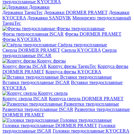
твердосплавные KYOCERA
Державки
Державки TaeguTec
Державки DORMER PRAMET
Державки
KYOCERA
Державки SANDVIK
Минирезец твердосплавный
TaeguTec
Фрезы твердосплавные
Фреза твердосплавная ISCAR
Фрезы DORMER PRAMET
Фрезы KYOCERA
Свёрла твердосплавные
Сверла DORMER PRAMET
Сверла KYOCERA
Сверла
твердосплавные ISCAR
Корпус фрезы
Корпус фрезы ISCAR
Корпус фрезы TaeguTec
Корпуса фрезы
DORMER PRAMET
Корпуса фрезы KYOCERA
Вставки твердосплавные
Вставки твердосплавные ISCAR
Вставки твердосплавные
KYOCERA
Корпус сверла
Корпус сверла ISCAR
Корпуса сверла DORMER PRAMET
Развертки твердосплавные
Развертки твердосплавные ISCAR
Развертки твердосплавные
DORMER PRAMET
Головки твердосплавные
Головки твердосплавные DORMER PRAMET
Головки
твердосплавные ISCAR
Головки твердосплавные KYOCERA