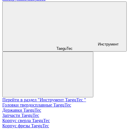
Инструмент
TaeguTec
Перейти в раздел "Инструмент TaeguTec "
Головки твердосплавные TaeguTec
Державки TaeguTec
Запчасти TaeguTec
Корпус сверла TaeguTec
Корпус фрезы TaeguTec