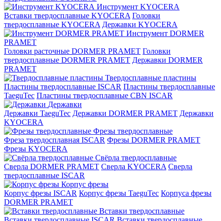
Инструмент KYOCERA
Вставки твердосплавные KYOCERA
Головки
твердосплавные KYOCERA
Державки KYOCERA
Инструмент DORMER
PRAMET
Головки расточные DORMER PRAMET
Головки
твердосплавные DORMER PRAMET
Державки DORMER
PRAMET
Твердосплавные пластины
Пластины твердосплавные ISCAR
Пластины твердосплавные
TaeguTec
Пластины твердосплавные CBN ISCAR
Державки
Державки TaeguTec
Державки DORMER PRAMET
Державки
KYOCERA
Фрезы твердосплавные
Фреза твердосплавная ISCAR
Фрезы DORMER PRAMET
Фрезы KYOCERA
Свёрла твердосплавные
Сверла DORMER PRAMET
Сверла KYOCERA
Сверла
твердосплавные ISCAR
Корпус фрезы
Корпус фрезы ISCAR
Корпус фрезы TaeguTec
Корпуса фрезы
DORMER PRAMET
Вставки твердосплавные
Вставки твердосплавные ISCAR
Вставки твердосплавные