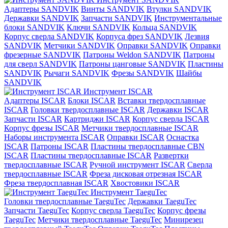
Адаптеры SANDVIK
Винты SANDVIK
Втулки SANDVIK
Державки SANDVIK
Запчасти SANDVIK
Инструментальные
блоки SANDVIK
Ключи SANDVIK
Кольца SANDVIK
Корпус сверла SANDVIK
Корпуса фрез SANDVIK
Лезвия
SANDVIK
Метчики SANDVIK
Оправки SANDVIK
Оправки
фрезерные SANDVIK
Патроны Weldon SANDVIK
Патроны
для сверл SANDVIK
Патроны цанговые SANDVIK
Пластины
SANDVIK
Рычаги SANDVIK
Фрезы SANDVIK
Шайбы
SANDVIK
Инструмент ISCAR
Адаптеры ISCAR
Блоки ISCAR
Вставки твердосплавные
ISCAR
Головки твердосплавные ISCAR
Державки ISCAR
Запчасти ISCAR
Картриджи ISCAR
Корпус сверла ISCAR
Корпус фрезы ISCAR
Метчики твердосплавные ISCAR
Наборы инструмента ISCAR
Оправки ISCAR
Оснастка
ISCAR
Патроны ISCAR
Пластины твердосплавные CBN
ISCAR
Пластины твердосплавные ISCAR
Развертки
твердосплавные ISCAR
Ручной инструмент ISCAR
Сверла
твердосплавные ISCAR
Фреза дисковая отрезная ISCAR
Фреза твердосплавная ISCAR
Хвостовики ISCAR
Инструмент TaeguTec
Головки твердосплавные TaeguTec
Державки TaeguTec
Запчасти TaeguTec
Корпус сверла TaeguTec
Корпус фрезы
TaeguTec
Метчики твердосплавные TaeguTec
Минирезец