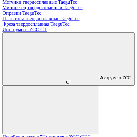
Метчики твердосплавные TaeguTec
Минирезец твердосплавный TaeguTec
Оправки TaeguTec
Пластины твердосплавные TaeguTec
Фреза твердосплавная TaeguTec
Инструмент ZCС CT
Инструмент ZCС
CT
Перейти в раздел "Инструмент ZCС CT "