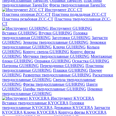
твердосплавный TaeguTec
Оправки TaeguTec
Пластины
твердосплавные TaeguTec
Фреза твердосплавная TaeguTec
Инструмент ZCС CT
Пластина опорная ZCC-CT
Пластина подкладная ZCC-CT
Пластина резьбовая ZCC-CT
Пластина твердосплавная ZCC-
CT
Инструмент GUHRING
Вставки GUHRING
Втулки GUHRING
Головка
твердосплавная GUHRING
Заготовки GUHRING
Запчасти
GUHRING
Зенкеры твердосплавные GUHRING
Зенковки
твердосплавные GUHRING
Ключи GUHRING
Кольца
GUHRING
Корпус сверла GUHRING
Корпус фрезы
GUHRING
Метчики твердосплавные GUHRING
Монтажные
блоки GUHRING
Оправки GUHRING
Оснастка GUHRING
Патроны GUHRING
Переходники GUHRING
Пластины
твердосплавные GUHRING
Плашки GUHRING
Прочее
GUHRING
Развертки твердосплавные GUHRING
Раскатники
твердосплавные GUHRING
Сверла твердосплавные
GUHRING
Фрезы твердосплавные GUHRING
Цанги
GUHRING
Цапфы твердосплавные GUHRING
Цековки
твердосплавные GUHRING
Инструмент KYOCERA
Вставки твердосплавные KYOCERA
Головки
твердосплавные KYOCERA
Державки KYOCERA
Запчасти
KYOCERA
Ключи KYOCERA
Корпуса фрезы KYOCERA