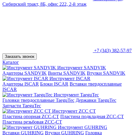
Сибирский тракт, 8Б, офис 222, 2-й этаж
+7 (343) 382-57-97
Заказать звонок
Каталог
Инструмент SANDVIK
Адаптеры SANDVIK
Винты SANDVIK
Втулки SANDVIK
Инструмент ISCAR
Адаптеры ISCAR
Блоки ISCAR
Вставки твердосплавные
ISCAR
Инструмент TaeguTec
Головки твердосплавные TaeguTec
Державки TaeguTec
Запчасти TaeguTec
Инструмент ZCС CT
Пластина опорная ZCC-CT
Пластина подкладная ZCC-CT
Пластина резьбовая ZCC-CT
Инструмент GUHRING
Вставки GUHRING
Втулки GUHRING
Головка