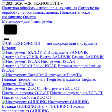
© 2021-2026 «СК-ТЕХНОЛОГИИ»
Политика обработки персональных данных
Согласие на
обработку персональных данных
Пользовательское
соглашение
Оферта
Металлорежущий инструмент
Каталог
Инструмент SANDVIK
Адаптеры SANDVIK
Винты SANDVIK
Втулки SANDVIK
Инструмент ISCAR
Адаптеры ISCAR
Блоки ISCAR
Вставки твердосплавные
ISCAR
Инструмент TaeguTec
Головки твердосплавные TaeguTec
Державки TaeguTec
Запчасти TaeguTec
Инструмент ZCС CT
Пластина опорная ZCC-CT
Пластина подкладная ZCC-CT
Пластина резьбовая ZCC-CT
Инструмент GUHRING
Вставки GUHRING
Втулки GUHRING
Головка
твердосплавная GUHRING