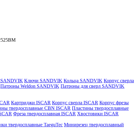
-2525BM
и SANDVIK
Ключи SANDVIK
Кольца SANDVIK
Корпус сверла
Патроны Weldon SANDVIK
Патроны для сверл SANDVIK
SCAR
Картриджи ISCAR
Корпус сверла ISCAR
Корпус фрезы
ины твердосплавные CBN ISCAR
Пластины твердосплавные
 ISCAR
Фреза твердосплавная ISCAR
Хвостовики ISCAR
ики твердосплавные TaeguTec
Минирезец твердосплавный