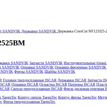
нт SANDVIK
Державки SANDVIK
Державка CoroCut NF123J25
-2525BM
жавки SANDVIK
Запчасти SANDVIK
Инструментальные блок
и SANDVIK
Оправки SANDVIK
Оправки фрезерные SANDVIK
ANDVIK
Фрезы SANDVIK
Шайбы SANDVIK
R
Головки твердосплавные ISCAR
Державки ISCAR
Запчасти I
 ISCAR
Оправки ISCAR
Оснастка ISCAR
Патроны ISCAR
Пласт
 ISCAR
Сверла твердосплавные ISCAR
Фреза дисковая отрезная
и TaeguTec
Корпус сверла TaeguTec
Корпус фрезы TaeguTec
Метч
ec
Фреза твердосплавная TaeguTec