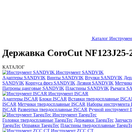
Каталог
Инструме
Державка CoroCut NF123J25
КАТАЛОГ
Инструмент SANDVIK
Адаптеры SANDVIK
Винты SANDVIK
Втулки SANDVIK
Дер
SANDVIK
Корпуса фрез SANDVIK
Лезвия SANDVIK
Метчик
Патроны цанговые SANDVIK
Пластины SANDVIK
Рычаги S
Инструмент ISCAR
Адаптеры ISCAR
Блоки ISCAR
Вставки твердосплавные ISCA
ISCAR
Метчики твердосплавные ISCAR
Наборы инструмента
ISCAR
Развертки твердосплавные ISCAR
Ручной инструмент
Инструмент TaeguTec
Головки твердосплавные TaeguTec
Державки TaeguTec
Запчаст
TaeguTec
Оправки TaeguTec
Пластины твердосплавные TaeguT
Инструмент ZCС CT