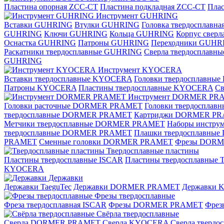
Пластина опорная ZCC-CT
Пластина подкладная ZCC-CT
Плас
Инструмент GUHRING
Вставки GUHRING
Втулки GUHRING
Головка твердосплавн
GUHRING
Ключи GUHRING
Кольца GUHRING
Корпус свер
Оснастка GUHRING
Патроны GUHRING
Переходники GUHR
Раскатники твердосплавные GUHRING
Сверла твердосплав
GUHRING
Инструмент KYOCERA
Вставки твердосплавные KYOCERA
Головки твердосплавны
Патроны KYOCERA
Пластины твердосплавные KYOCERA
С
Инструмент DORMER PR
Головки расточные DORMER PRAMET
Головки твердоспла
твердосплавные DORMER PRAMET
Картриджи DORMER P
Метчики твердосплавные DORMER PRAMET
Наборы инстр
твердосплавные DORMER PRAMET
Плашки твердосплавн
PRAMET
Сменные головки DORMER PRAMET
Фрезы DOR
Твердосплавные пластины
Пластины твердосплавные ISCAR
Пластины твердосплавные T
KYOCERA
Державки
Державки TaeguTec
Державки DORMER PRAMET
Державки
Фрезы твердосплавные
Фреза твердосплавная ISCAR
Фрезы DORMER PRAMET
Фре
Свёрла твердосплавные
Сверла DORMER PRAMET
Сверла KYOCERA
Сверла твердо