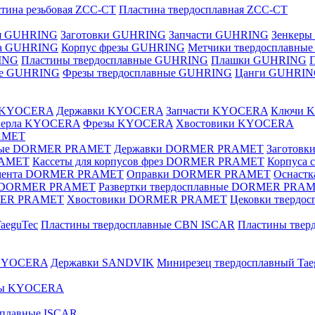
тина резьбовая ZCC-CT
Пластина твердосплавная ZCC-CT
ая GUHRING
Заготовки GUHRING
Запчасти GUHRING
Зенкеры
ла GUHRING
Корпус фрезы GUHRING
Метчики твердосплавны
ING
Пластины твердосплавные GUHRING
Плашки GUHRING
ные GUHRING
Фрезы твердосплавные GUHRING
Цанги GUHRI
е KYOCERA
Державки KYOCERA
Запчасти KYOCERA
Ключи 
верла KYOCERA
Фрезы KYOCERA
Хвостовики KYOCERA
AMET
вные DORMER PRAMET
Державки DORMER PRAMET
Заготов
RAMET
Кассеты для корпусов фрез DORMER PRAMET
Корпуса
умента DORMER PRAMET
Оправки DORMER PRAMET
Оснаст
ые DORMER PRAMET
Развертки твердосплавные DORMER PRA
MER PRAMET
Хвостовики DORMER PRAMET
Цековки тверд
aeguTec
Пластины твердосплавные CBN ISCAR
Пластины тве
 KYOCERA
Державки SANDVIK
Минирезец твердосплавный Tae
зы KYOCERA
сплавные ISCAR