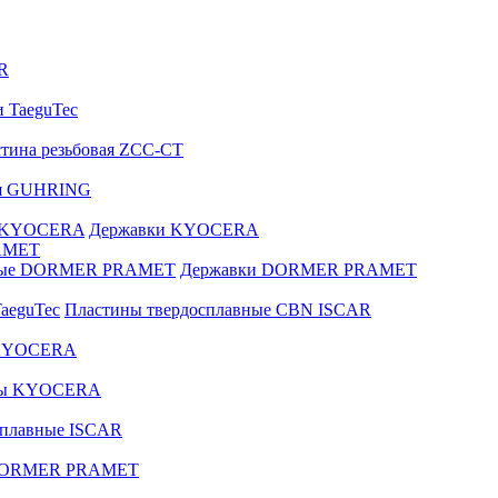
R
и TaeguTec
тина резьбовая ZCC-CT
ая GUHRING
е KYOCERA
Державки KYOCERA
AMET
вные DORMER PRAMET
Державки DORMER PRAMET
aeguTec
Пластины твердосплавные CBN ISCAR
 KYOCERA
зы KYOCERA
сплавные ISCAR
 DORMER PRAMET