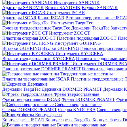
Инструмент SANDVIK
Адаптеры SANDVIK
Винты SANDVIK
Втулки SANDVIK
Инструмент ISCAR
Адаптеры ISCAR
Блоки ISCAR
Вставки твердосплавные ISCA
Инструмент TaeguTec
Головки твердосплавные TaeguTec
Державки TaeguTec
Запчаст
Инструмент ZCС CT
Пластина опорная ZCC-CT
Пластина подкладная ZCC-CT
Плас
Инструмент GUHRING
Вставки GUHRING
Втулки GUHRING
Головка твердосплавн
Инструмент KYOCERA
Вставки твердосплавные KYOCERA
Головки твердосплавны
Инструмент DORMER PR
Головки расточные DORMER PRAMET
Головки твердоспла
Твердосплавные пластины
Пластины твердосплавные ISCAR
Пластины твердосплавные T
Державки
Державки TaeguTec
Державки DORMER PRAMET
Державки
Фрезы твердосплавные
Фреза твердосплавная ISCAR
Фрезы DORMER PRAMET
Фре
Свёрла твердосплавные
Сверла DORMER PRAMET
Сверла KYOCERA
Сверла твердо
Корпус фрезы
Корпус фрезы ISCAR
Корпус фрезы TaeguTec
Корпуса фрезы
Вставки твердосплавные