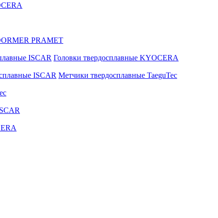
YOCERA
ые DORMER PRAMET
сплавные ISCAR
Головки твердосплавные KYOCERA
осплавные ISCAR
Метчики твердосплавные TaeguTec
ec
ISCAR
CERA