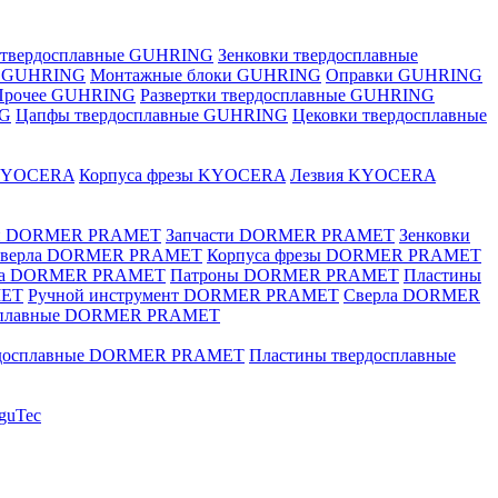
 твердосплавные GUHRING
Зенковки твердосплавные
е GUHRING
Монтажные блоки GUHRING
Оправки GUHRING
Прочее GUHRING
Развертки твердосплавные GUHRING
NG
Цапфы твердосплавные GUHRING
Цековки твердосплавные
KYOCERA
Корпуса фрезы KYOCERA
Лезвия KYOCERA
ки DORMER PRAMET
Запчасти DORMER PRAMET
Зенковки
 сверла DORMER PRAMET
Корпуса фрезы DORMER PRAMET
ка DORMER PRAMET
Патроны DORMER PRAMET
Пластины
MET
Ручной инструмент DORMER PRAMET
Сверла DORMER
осплавные DORMER PRAMET
рдосплавные DORMER PRAMET
Пластины твердосплавные
guTec