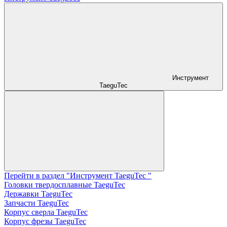
Инструмент
TaeguTec
Перейти в раздел "Инструмент TaeguTec "
Головки твердосплавные TaeguTec
Державки TaeguTec
Запчасти TaeguTec
Корпус сверла TaeguTec
Корпус фрезы TaeguTec