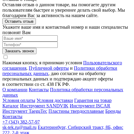
Оставляя отзыв о данном товаре, вы помогаете другим
пользователям быстрее и увереннее делать свой выбор. Мы
благодарим Вас за активность на нашем сайте.
Оставить отзыв
Укажите ваше имя и контактный номер и наши специалисты
позвонят Вам
Заказать звонок
Нажимая кнопку, я принимаю условия
Пользовательского
соглашения
,
Публичной оферты
и
Политики обработки
персональных данных
, даю согласие на обработку
персональных данных и подтверждаю акцепт оферты
в соответствии со ст. 438 ГК РФ.
О компании
Контакты
Политика обработки персональных
данных
Условия оплаты
Условия доставки
Гарантия на товар
Каталог
Инструмент SANDVIK
Инструмент ISCAR
Инструмент TaeguTec
Пластины твердосплавные
Бренды
Контакты
+7 (343) 382-57-97
sk-tek.ru@mail.ru
Екатеринбург, Сибирский тракт, 8Б, офис
222, 2-й этаж