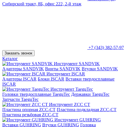
Сибирский тракт, 8Б, офис 222, 2-й этаж
+7 (343) 382-57-97
Заказать звонок
Каталог
Инструмент SANDVIK
Адаптеры SANDVIK
Винты SANDVIK
Втулки SANDVIK
Инструмент ISCAR
Адаптеры ISCAR
Блоки ISCAR
Вставки твердосплавные
ISCAR
Инструмент TaeguTec
Головки твердосплавные TaeguTec
Державки TaeguTec
Запчасти TaeguTec
Инструмент ZCС CT
Пластина опорная ZCC-CT
Пластина подкладная ZCC-CT
Пластина резьбовая ZCC-CT
Инструмент GUHRING
Вставки GUHRING
Втулки GUHRING
Головка