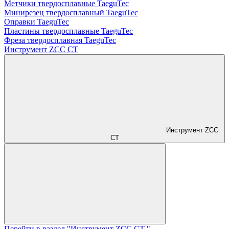
Метчики твердосплавные TaeguTec
Минирезец твердосплавный TaeguTec
Оправки TaeguTec
Пластины твердосплавные TaeguTec
Фреза твердосплавная TaeguTec
Инструмент ZCС CT
Инструмент ZCС
CT
Перейти в раздел "Инструмент ZCС CT "