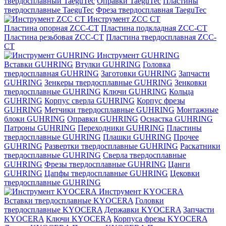
твердосплавный TaeguTec
Оправки TaeguTec
Пластины
твердосплавные TaeguTec
Фреза твердосплавная TaeguTec
Инструмент ZCС CT
Пластина опорная ZCC-CT
Пластина подкладная ZCC-CT
Пластина резьбовая ZCC-CT
Пластина твердосплавная ZCC-
CT
Инструмент GUHRING
Вставки GUHRING
Втулки GUHRING
Головка
твердосплавная GUHRING
Заготовки GUHRING
Запчасти
GUHRING
Зенкеры твердосплавные GUHRING
Зенковки
твердосплавные GUHRING
Ключи GUHRING
Кольца
GUHRING
Корпус сверла GUHRING
Корпус фрезы
GUHRING
Метчики твердосплавные GUHRING
Монтажные
блоки GUHRING
Оправки GUHRING
Оснастка GUHRING
Патроны GUHRING
Переходники GUHRING
Пластины
твердосплавные GUHRING
Плашки GUHRING
Прочее
GUHRING
Развертки твердосплавные GUHRING
Раскатники
твердосплавные GUHRING
Сверла твердосплавные
GUHRING
Фрезы твердосплавные GUHRING
Цанги
GUHRING
Цапфы твердосплавные GUHRING
Цековки
твердосплавные GUHRING
Инструмент KYOCERA
Вставки твердосплавные KYOCERA
Головки
твердосплавные KYOCERA
Державки KYOCERA
Запчасти
KYOCERA
Ключи KYOCERA
Корпуса фрезы KYOCERA