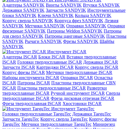
Адаптеры SANDVIK
Винты SANDVIK
Втулки SANDVIK
Державки SANDVIK
Запчасти SANDVIK
Инструментальные
блоки SANDVIK
Ключи SANDVIK
Кольца SANDVIK
Корпус сверла SANDVIK
Корпуса фрез SANDVIK
Лезвия
SANDVIK
Метчики SANDVIK
Оправки SANDVIK
Оправки
фрезерные SANDVIK
Патроны Weldon SANDVIK
Патроны
для сверл SANDVIK
Патроны цанговые SANDVIK
Пластины
SANDVIK
Рычаги SANDVIK
Фрезы SANDVIK
Шайбы
SANDVIK
Инструмент ISCAR
Адаптеры ISCAR
Блоки ISCAR
Вставки твердосплавные
ISCAR
Головки твердосплавные ISCAR
Державки ISCAR
Запчасти ISCAR
Картриджи ISCAR
Корпус сверла ISCAR
Корпус фрезы ISCAR
Метчики твердосплавные ISCAR
Наборы инструмента ISCAR
Оправки ISCAR
Оснастка
ISCAR
Патроны ISCAR
Пластины твердосплавные CBN
ISCAR
Пластины твердосплавные ISCAR
Развертки
твердосплавные ISCAR
Ручной инструмент ISCAR
Сверла
твердосплавные ISCAR
Фреза дисковая отрезная ISCAR
Фреза твердосплавная ISCAR
Хвостовики ISCAR
Инструмент TaeguTec
Головки твердосплавные TaeguTec
Державки TaeguTec
Запчасти TaeguTec
Корпус сверла TaeguTec
Корпус фрезы
TaeguTec
Метчики твердосплавные TaeguTec
Минирезец