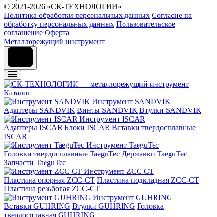
© 2021-2026 «СК-ТЕХНОЛОГИИ»
Политика обработки персональных данных
Согласие на
обработку персональных данных
Пользовательское
соглашение
Оферта
Металлорежущий инструмент
Каталог
Инструмент SANDVIK
Адаптеры SANDVIK
Винты SANDVIK
Втулки SANDVIK
Инструмент ISCAR
Адаптеры ISCAR
Блоки ISCAR
Вставки твердосплавные
ISCAR
Инструмент TaeguTec
Головки твердосплавные TaeguTec
Державки TaeguTec
Запчасти TaeguTec
Инструмент ZCС CT
Пластина опорная ZCC-CT
Пластина подкладная ZCC-CT
Пластина резьбовая ZCC-CT
Инструмент GUHRING
Вставки GUHRING
Втулки GUHRING
Головка
твердосплавная GUHRING