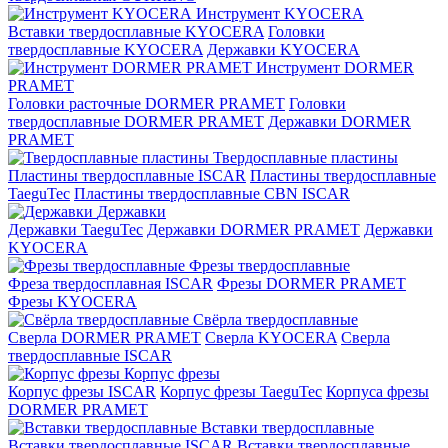
Инструмент KYOCERA
Вставки твердосплавные KYOCERA
Головки
твердосплавные KYOCERA
Державки KYOCERA
Инструмент DORMER
PRAMET
Головки расточные DORMER PRAMET
Головки
твердосплавные DORMER PRAMET
Державки DORMER
PRAMET
Твердосплавные пластины
Пластины твердосплавные ISCAR
Пластины твердосплавные
TaeguTec
Пластины твердосплавные CBN ISCAR
Державки
Державки TaeguTec
Державки DORMER PRAMET
Державки
KYOCERA
Фрезы твердосплавные
Фреза твердосплавная ISCAR
Фрезы DORMER PRAMET
Фрезы KYOCERA
Свёрла твердосплавные
Сверла DORMER PRAMET
Сверла KYOCERA
Сверла
твердосплавные ISCAR
Корпус фрезы
Корпус фрезы ISCAR
Корпус фрезы TaeguTec
Корпуса фрезы
DORMER PRAMET
Вставки твердосплавные
Вставки твердосплавные ISCAR
Вставки твердосплавные