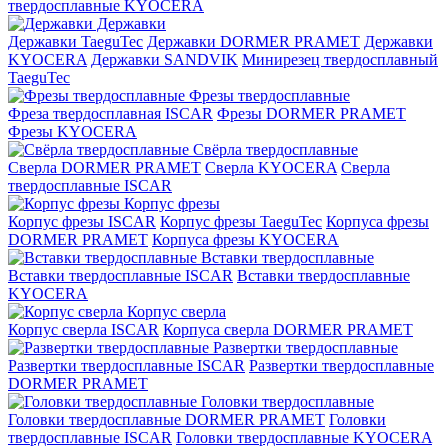
твердосплавные KYOCERA
Державки
Державки TaeguTec
Державки DORMER PRAMET
Державки
KYOCERA
Державки SANDVIK
Минирезец твердосплавный
TaeguTec
Фрезы твердосплавные
Фреза твердосплавная ISCAR
Фрезы DORMER PRAMET
Фрезы KYOCERA
Свёрла твердосплавные
Сверла DORMER PRAMET
Сверла KYOCERA
Сверла
твердосплавные ISCAR
Корпус фрезы
Корпус фрезы ISCAR
Корпус фрезы TaeguTec
Корпуса фрезы
DORMER PRAMET
Корпуса фрезы KYOCERA
Вставки твердосплавные
Вставки твердосплавные ISCAR
Вставки твердосплавные
KYOCERA
Корпус сверла
Корпус сверла ISCAR
Корпуса сверла DORMER PRAMET
Развертки твердосплавные
Развертки твердосплавные ISCAR
Развертки твердосплавные
DORMER PRAMET
Головки твердосплавные
Головки твердосплавные DORMER PRAMET
Головки
твердосплавные ISCAR
Головки твердосплавные KYOCERA