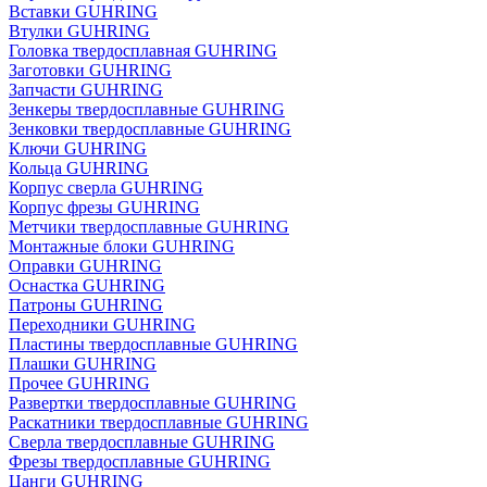
Вставки GUHRING
Втулки GUHRING
Головка твердосплавная GUHRING
Заготовки GUHRING
Запчасти GUHRING
Зенкеры твердосплавные GUHRING
Зенковки твердосплавные GUHRING
Ключи GUHRING
Кольца GUHRING
Корпус сверла GUHRING
Корпус фрезы GUHRING
Метчики твердосплавные GUHRING
Монтажные блоки GUHRING
Оправки GUHRING
Оснастка GUHRING
Патроны GUHRING
Переходники GUHRING
Пластины твердосплавные GUHRING
Плашки GUHRING
Прочее GUHRING
Развертки твердосплавные GUHRING
Раскатники твердосплавные GUHRING
Сверла твердосплавные GUHRING
Фрезы твердосплавные GUHRING
Цанги GUHRING