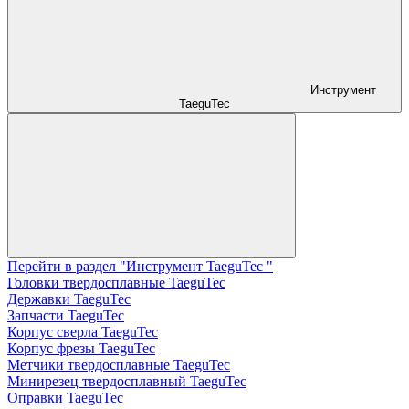
Инструмент
TaeguTec
Перейти в раздел "Инструмент TaeguTec "
Головки твердосплавные TaeguTec
Державки TaeguTec
Запчасти TaeguTec
Корпус сверла TaeguTec
Корпус фрезы TaeguTec
Метчики твердосплавные TaeguTec
Минирезец твердосплавный TaeguTec
Оправки TaeguTec