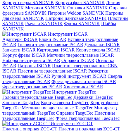
Корпус сверла SANDVIK
Корпуса фрез SANDVIK
Лезвия
SANDVIK
Метчики SANDVIK
Оправки SANDVIK
Оправки
фрезерные SANDVIK
Патроны Weldon SANDVIK
Патроны
для сверл SANDVIK
Патроны цанговые SANDVIK
Пластины
SANDVIK
Рычаги SANDVIK
Фрезы SANDVIK
Шайбы
SANDVIK
Инструмент ISCAR
Адаптеры ISCAR
Блоки ISCAR
Вставки твердосплавные
ISCAR
Головки твердосплавные ISCAR
Державки ISCAR
Запчасти ISCAR
Картриджи ISCAR
Корпус сверла ISCAR
Корпус фрезы ISCAR
Метчики твердосплавные ISCAR
Наборы инструмента ISCAR
Оправки ISCAR
Оснастка
ISCAR
Патроны ISCAR
Пластины твердосплавные CBN
ISCAR
Пластины твердосплавные ISCAR
Развертки
твердосплавные ISCAR
Ручной инструмент ISCAR
Сверла
твердосплавные ISCAR
Фреза дисковая отрезная ISCAR
Фреза твердосплавная ISCAR
Хвостовики ISCAR
Инструмент TaeguTec
Головки твердосплавные TaeguTec
Державки TaeguTec
Запчасти TaeguTec
Корпус сверла TaeguTec
Корпус фрезы
TaeguTec
Метчики твердосплавные TaeguTec
Минирезец
твердосплавный TaeguTec
Оправки TaeguTec
Пластины
твердосплавные TaeguTec
Фреза твердосплавная TaeguTec
Инструмент ZCС CT
Пластина опорная ZCC-CT
Пластина подкладная ZCC-CT