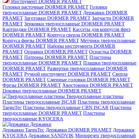
Инструмент DORMER PRAMET
Головки расточные DORMER PRAMET
Головки
твердосплавные DORMER PRAMET
Державки DORMER
PRAMET
Заготовки DORMER PRAMET
Запчасти DORMER
PRAMET
Зенковки твердосплавные DORMER PRAMET
Картриджи DORMER PRAMET
Кассеты для корпусов фрез
DORMER PRAMET
Корпуса сверла DORMER PRAMET
Корпуса фрезы DORMER PRAMET
Метчики твердосплавные
DORMER PRAMET
Наборы инструмента DORMER
PRAMET
Оправки DORMER PRAMET
Оснастка DORMER
PRAMET
Патроны DORMER PRAMET
Пластины
твердосплавные DORMER PRAMET
Плашки твердосплавные
DORMER PRAMET
Развертки твердосплавные DORMER
PRAMET
Ручной инструмент DORMER PRAMET
Сверла
DORMER PRAMET
Сменные головки DORMER PRAMET
Фрезы DORMER PRAMET
Хвостовики DORMER PRAMET
Цековки твердосплавные DORMER PRAMET
Твердосплавные пластины
Пластины твердосплавные ISCAR
Пластины твердосплавные
TaeguTec
Пластины твердосплавные CBN ISCAR
Пластины
твердосплавные DORMER PRAMET
Пластины
твердосплавные KYOCERA
Державки
Державки TaeguTec
Державки DORMER PRAMET
Державки
KYOCERA
Державки SANDVIK
Минирезец твердосплавный