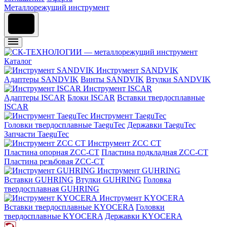
Металлорежущий инструмент
Каталог
Инструмент SANDVIK
Адаптеры SANDVIK
Винты SANDVIK
Втулки SANDVIK
Инструмент ISCAR
Адаптеры ISCAR
Блоки ISCAR
Вставки твердосплавные
ISCAR
Инструмент TaeguTec
Головки твердосплавные TaeguTec
Державки TaeguTec
Запчасти TaeguTec
Инструмент ZCС CT
Пластина опорная ZCC-CT
Пластина подкладная ZCC-CT
Пластина резьбовая ZCC-CT
Инструмент GUHRING
Вставки GUHRING
Втулки GUHRING
Головка
твердосплавная GUHRING
Инструмент KYOCERA
Вставки твердосплавные KYOCERA
Головки
твердосплавные KYOCERA
Державки KYOCERA