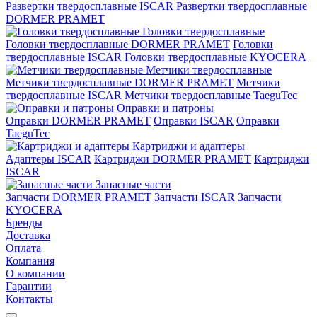
Развертки твердосплавные ISCAR
Развертки твердосплавные
DORMER PRAMET
Головки твердосплавные
Головки твердосплавные DORMER PRAMET
Головки
твердосплавные ISCAR
Головки твердосплавные KYOCERA
Метчики твердосплавные
Метчики твердосплавные DORMER PRAMET
Метчики
твердосплавные ISCAR
Метчики твердосплавные TaeguTec
Оправки и патроны
Оправки DORMER PRAMET
Оправки ISCAR
Оправки
TaeguTec
Картриджи и адаптеры
Адаптеры ISCAR
Картриджи DORMER PRAMET
Картриджи
ISCAR
Запасные части
Запчасти DORMER PRAMET
Запчасти ISCAR
Запчасти
KYOCERA
Бренды
Доставка
Оплата
Компания
О компании
Гарантии
Контакты