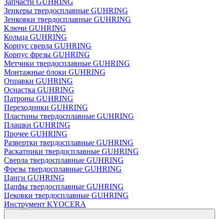
Запчасти GUHRING
Зенкеры твердосплавные GUHRING
Зенковки твердосплавные GUHRING
Ключи GUHRING
Кольца GUHRING
Корпус сверла GUHRING
Корпус фрезы GUHRING
Метчики твердосплавные GUHRING
Монтажные блоки GUHRING
Оправки GUHRING
Оснастка GUHRING
Патроны GUHRING
Переходники GUHRING
Пластины твердосплавные GUHRING
Плашки GUHRING
Прочее GUHRING
Развертки твердосплавные GUHRING
Раскатники твердосплавные GUHRING
Сверла твердосплавные GUHRING
Фрезы твердосплавные GUHRING
Цанги GUHRING
Цапфы твердосплавные GUHRING
Цековки твердосплавные GUHRING
Инструмент KYOCERA