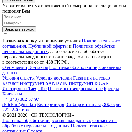
Оставить отзыв
Укажите ваше имя и контактный номер и наши специалисты
позвонят Вам
Заказать звонок
Нажимая кнопку, я принимаю условия
Пользовательского
соглашения
,
Публичной оферты
и
Политики обработки
персональных данных
, даю согласие на обработку
персональных данных и подтверждаю акцепт оферты
в соответствии со ст. 438 ГК РФ.
О компании
Контакты
Политика обработки персональных
данных
Условия оплаты
Условия доставки
Гарантия на товар
Каталог
Инструмент SANDVIK
Инструмент ISCAR
Инструмент TaeguTec
Пластины твердосплавные
Бренды
Контакты
+7 (343) 382-57-97
sk-tek.ru@mail.ru
Екатеринбург, Сибирский тракт, 8Б, офис
222, 2-й этаж
© 2021-2026 «СК-ТЕХНОЛОГИИ»
Политика обработки персональных данных
Согласие на
обработку персональных данных
Пользовательское
соглашение
Оферта