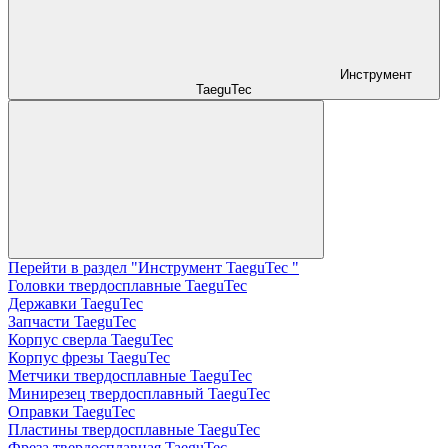
Инструмент
TaeguTec
Перейти в раздел "Инструмент TaeguTec "
Головки твердосплавные TaeguTec
Державки TaeguTec
Запчасти TaeguTec
Корпус сверла TaeguTec
Корпус фрезы TaeguTec
Метчики твердосплавные TaeguTec
Минирезец твердосплавный TaeguTec
Оправки TaeguTec
Пластины твердосплавные TaeguTec
Фреза твердосплавная TaeguTec