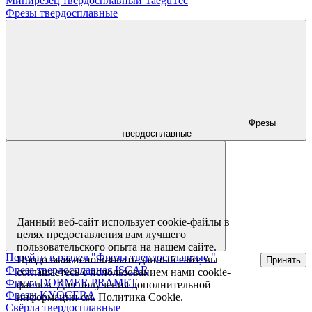
Минирезец твердосплавный TaeguTec
Фрезы твердосплавные
Фрезы
твердосплавные
Данный веб-сайт использует cookie-файлы в
целях предоставления вам лучшего
пользовательского опыта на нашем сайте.
Перейти в раздел "Фрезы твердосплавные "
Продолжая использовать данный сайт, вы
Принять
Фреза твердосплавная ISCAR
соглашаетесь с использованием нами cookie-
Фрезы DORMER PRAMET
файлов. Для получения дополнительной
Фрезы KYOCERA
информации см.
Политика Cookie
.
Свёрла твердосплавные