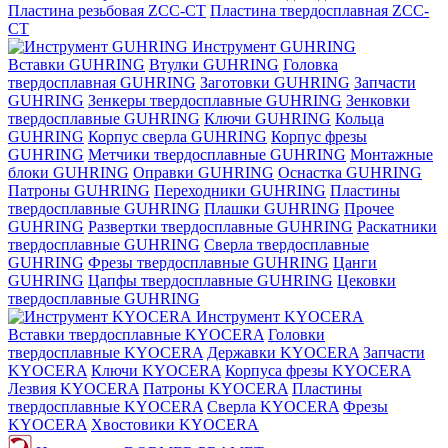
Пластина резьбовая ZCC-CT
Пластина твердосплавная ZCC-
CT
Инструмент GUHRING
Вставки GUHRING
Втулки GUHRING
Головка
твердосплавная GUHRING
Заготовки GUHRING
Запчасти
GUHRING
Зенкеры твердосплавные GUHRING
Зенковки
твердосплавные GUHRING
Ключи GUHRING
Кольца
GUHRING
Корпус сверла GUHRING
Корпус фрезы
GUHRING
Метчики твердосплавные GUHRING
Монтажные
блоки GUHRING
Оправки GUHRING
Оснастка GUHRING
Патроны GUHRING
Переходники GUHRING
Пластины
твердосплавные GUHRING
Плашки GUHRING
Прочее
GUHRING
Развертки твердосплавные GUHRING
Раскатники
твердосплавные GUHRING
Сверла твердосплавные
GUHRING
Фрезы твердосплавные GUHRING
Цанги
GUHRING
Цапфы твердосплавные GUHRING
Цековки
твердосплавные GUHRING
Инструмент KYOCERA
Вставки твердосплавные KYOCERA
Головки
твердосплавные KYOCERA
Державки KYOCERA
Запчасти
KYOCERA
Ключи KYOCERA
Корпуса фрезы KYOCERA
Лезвия KYOCERA
Патроны KYOCERA
Пластины
твердосплавные KYOCERA
Сверла KYOCERA
Фрезы
KYOCERA
Хвостовики KYOCERA