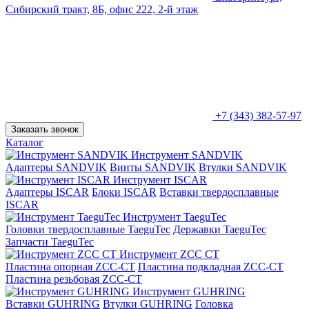
Сибирский тракт, 8Б, офис 222, 2-й этаж
+7 (343) 382-57-97
Заказать звонок
Каталог
Инструмент SANDVIK
Адаптеры SANDVIK
Винты SANDVIK
Втулки SANDVIK
Инструмент ISCAR
Адаптеры ISCAR
Блоки ISCAR
Вставки твердосплавные
ISCAR
Инструмент TaeguTec
Головки твердосплавные TaeguTec
Державки TaeguTec
Запчасти TaeguTec
Инструмент ZCС CT
Пластина опорная ZCC-CT
Пластина подкладная ZCC-CT
Пластина резьбовая ZCC-CT
Инструмент GUHRING
Вставки GUHRING
Втулки GUHRING
Головка