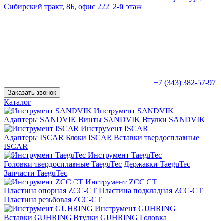
Сибирский тракт, 8Б, офис 222, 2-й этаж
+7 (343) 382-57-97
Заказать звонок
Каталог
Инструмент SANDVIK
Адаптеры SANDVIK
Винты SANDVIK
Втулки SANDVIK
Инструмент ISCAR
Адаптеры ISCAR
Блоки ISCAR
Вставки твердосплавные
ISCAR
Инструмент TaeguTec
Головки твердосплавные TaeguTec
Державки TaeguTec
Запчасти TaeguTec
Инструмент ZCС CT
Пластина опорная ZCC-CT
Пластина подкладная ZCC-CT
Пластина резьбовая ZCC-CT
Инструмент GUHRING
Вставки GUHRING
Втулки GUHRING
Головка