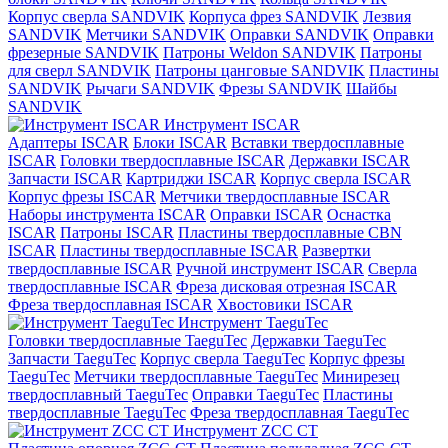
Корпус сверла SANDVIK
Корпуса фрез SANDVIK
Лезвия
SANDVIK
Метчики SANDVIK
Оправки SANDVIK
Оправки
фрезерные SANDVIK
Патроны Weldon SANDVIK
Патроны
для сверл SANDVIK
Патроны цанговые SANDVIK
Пластины
SANDVIK
Рычаги SANDVIK
Фрезы SANDVIK
Шайбы
SANDVIK
Инструмент ISCAR
Адаптеры ISCAR
Блоки ISCAR
Вставки твердосплавные
ISCAR
Головки твердосплавные ISCAR
Державки ISCAR
Запчасти ISCAR
Картриджи ISCAR
Корпус сверла ISCAR
Корпус фрезы ISCAR
Метчики твердосплавные ISCAR
Наборы инструмента ISCAR
Оправки ISCAR
Оснастка
ISCAR
Патроны ISCAR
Пластины твердосплавные CBN
ISCAR
Пластины твердосплавные ISCAR
Развертки
твердосплавные ISCAR
Ручной инструмент ISCAR
Сверла
твердосплавные ISCAR
Фреза дисковая отрезная ISCAR
Фреза твердосплавная ISCAR
Хвостовики ISCAR
Инструмент TaeguTec
Головки твердосплавные TaeguTec
Державки TaeguTec
Запчасти TaeguTec
Корпус сверла TaeguTec
Корпус фрезы
TaeguTec
Метчики твердосплавные TaeguTec
Минирезец
твердосплавный TaeguTec
Оправки TaeguTec
Пластины
твердосплавные TaeguTec
Фреза твердосплавная TaeguTec
Инструмент ZCС CT