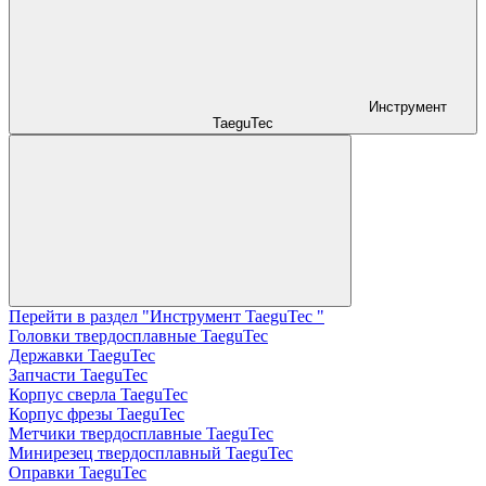
Инструмент
TaeguTec
Перейти в раздел "Инструмент TaeguTec "
Головки твердосплавные TaeguTec
Державки TaeguTec
Запчасти TaeguTec
Корпус сверла TaeguTec
Корпус фрезы TaeguTec
Метчики твердосплавные TaeguTec
Минирезец твердосплавный TaeguTec
Оправки TaeguTec