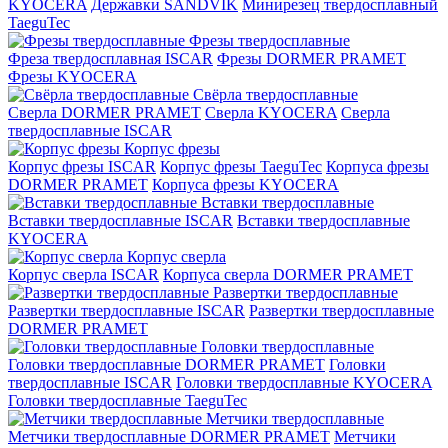
KYOCERA
Державки SANDVIK
Минирезец твердосплавный
TaeguTec
Фрезы твердосплавные
Фреза твердосплавная ISCAR
Фрезы DORMER PRAMET
Фрезы KYOCERA
Свёрла твердосплавные
Сверла DORMER PRAMET
Сверла KYOCERA
Сверла
твердосплавные ISCAR
Корпус фрезы
Корпус фрезы ISCAR
Корпус фрезы TaeguTec
Корпуса фрезы
DORMER PRAMET
Корпуса фрезы KYOCERA
Вставки твердосплавные
Вставки твердосплавные ISCAR
Вставки твердосплавные
KYOCERA
Корпус сверла
Корпус сверла ISCAR
Корпуса сверла DORMER PRAMET
Развертки твердосплавные
Развертки твердосплавные ISCAR
Развертки твердосплавные
DORMER PRAMET
Головки твердосплавные
Головки твердосплавные DORMER PRAMET
Головки
твердосплавные ISCAR
Головки твердосплавные KYOCERA
Головки твердосплавные TaeguTec
Метчики твердосплавные
Метчики твердосплавные DORMER PRAMET
Метчики