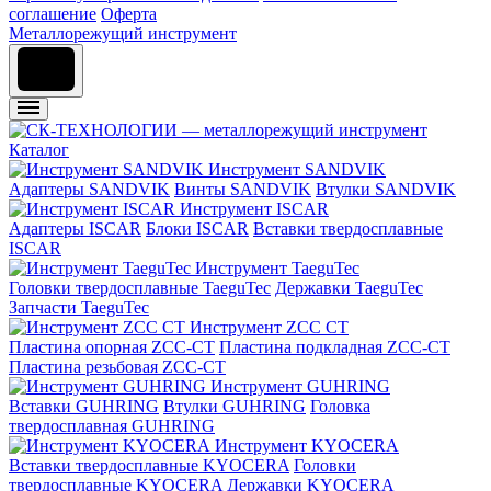
соглашение
Оферта
Металлорежущий инструмент
Каталог
Инструмент SANDVIK
Адаптеры SANDVIK
Винты SANDVIK
Втулки SANDVIK
Инструмент ISCAR
Адаптеры ISCAR
Блоки ISCAR
Вставки твердосплавные
ISCAR
Инструмент TaeguTec
Головки твердосплавные TaeguTec
Державки TaeguTec
Запчасти TaeguTec
Инструмент ZCС CT
Пластина опорная ZCC-CT
Пластина подкладная ZCC-CT
Пластина резьбовая ZCC-CT
Инструмент GUHRING
Вставки GUHRING
Втулки GUHRING
Головка
твердосплавная GUHRING
Инструмент KYOCERA
Вставки твердосплавные KYOCERA
Головки
твердосплавные KYOCERA
Державки KYOCERA