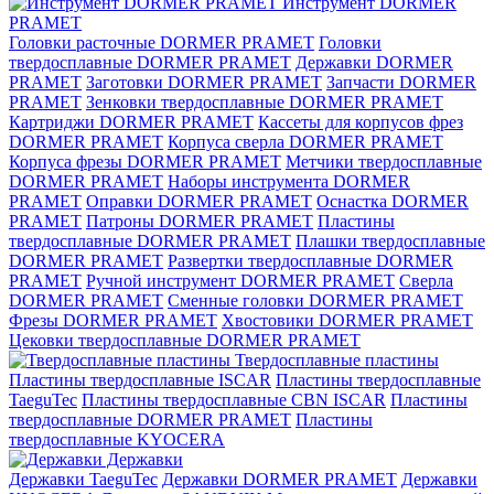
Инструмент DORMER
PRAMET
Головки расточные DORMER PRAMET
Головки
твердосплавные DORMER PRAMET
Державки DORMER
PRAMET
Заготовки DORMER PRAMET
Запчасти DORMER
PRAMET
Зенковки твердосплавные DORMER PRAMET
Картриджи DORMER PRAMET
Кассеты для корпусов фрез
DORMER PRAMET
Корпуса сверла DORMER PRAMET
Корпуса фрезы DORMER PRAMET
Метчики твердосплавные
DORMER PRAMET
Наборы инструмента DORMER
PRAMET
Оправки DORMER PRAMET
Оснастка DORMER
PRAMET
Патроны DORMER PRAMET
Пластины
твердосплавные DORMER PRAMET
Плашки твердосплавные
DORMER PRAMET
Развертки твердосплавные DORMER
PRAMET
Ручной инструмент DORMER PRAMET
Сверла
DORMER PRAMET
Сменные головки DORMER PRAMET
Фрезы DORMER PRAMET
Хвостовики DORMER PRAMET
Цековки твердосплавные DORMER PRAMET
Твердосплавные пластины
Пластины твердосплавные ISCAR
Пластины твердосплавные
TaeguTec
Пластины твердосплавные CBN ISCAR
Пластины
твердосплавные DORMER PRAMET
Пластины
твердосплавные KYOCERA
Державки
Державки TaeguTec
Державки DORMER PRAMET
Державки