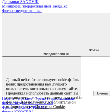
Державки SANDVIK
Минирезец твердосплавный TaeguTec
Фрезы твердосплавные
Фрезы
твердосплавные
Данный веб-сайт использует cookie-файлы в
целях предоставления вам лучшего
пользовательского опыта на нашем сайте.
Продолжая использовать данный сайт, вы
Принять
соглашаетесь с использованием нами cookie-
Перейти в раздел "Фрезы твердосплавные "
файлов. Для получения дополнительной
Фреза твердосплавная ISCAR
информации см.
Политика Cookie
.
Фрезы DORMER PRAMET
Фрезы KYOCERA