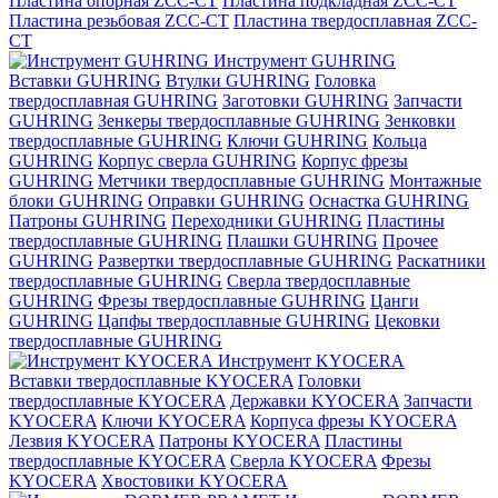
Пластина опорная ZCC-CT
Пластина подкладная ZCC-CT
Пластина резьбовая ZCC-CT
Пластина твердосплавная ZCC-
CT
Инструмент GUHRING
Вставки GUHRING
Втулки GUHRING
Головка
твердосплавная GUHRING
Заготовки GUHRING
Запчасти
GUHRING
Зенкеры твердосплавные GUHRING
Зенковки
твердосплавные GUHRING
Ключи GUHRING
Кольца
GUHRING
Корпус сверла GUHRING
Корпус фрезы
GUHRING
Метчики твердосплавные GUHRING
Монтажные
блоки GUHRING
Оправки GUHRING
Оснастка GUHRING
Патроны GUHRING
Переходники GUHRING
Пластины
твердосплавные GUHRING
Плашки GUHRING
Прочее
GUHRING
Развертки твердосплавные GUHRING
Раскатники
твердосплавные GUHRING
Сверла твердосплавные
GUHRING
Фрезы твердосплавные GUHRING
Цанги
GUHRING
Цапфы твердосплавные GUHRING
Цековки
твердосплавные GUHRING
Инструмент KYOCERA
Вставки твердосплавные KYOCERA
Головки
твердосплавные KYOCERA
Державки KYOCERA
Запчасти
KYOCERA
Ключи KYOCERA
Корпуса фрезы KYOCERA
Лезвия KYOCERA
Патроны KYOCERA
Пластины
твердосплавные KYOCERA
Сверла KYOCERA
Фрезы
KYOCERA
Хвостовики KYOCERA