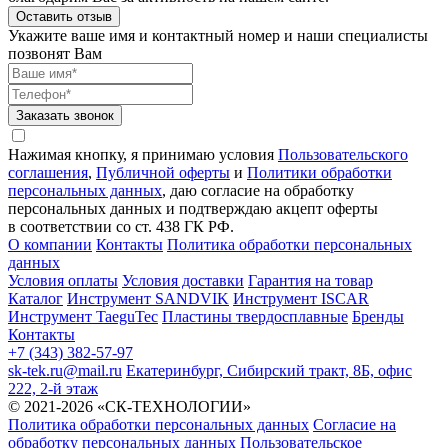
Оставить отзыв
Укажите ваше имя и контактный номер и наши специалисты
позвонят Вам
Заказать звонок
Нажимая кнопку, я принимаю условия
Пользовательского
соглашения
,
Публичной оферты
и
Политики обработки
персональных данных
, даю согласие на обработку
персональных данных и подтверждаю акцепт оферты
в соответствии со ст. 438 ГК РФ.
О компании
Контакты
Политика обработки персональных
данных
Условия оплаты
Условия доставки
Гарантия на товар
Каталог
Инструмент SANDVIK
Инструмент ISCAR
Инструмент TaeguTec
Пластины твердосплавные
Бренды
Контакты
+7 (343) 382-57-97
sk-tek.ru@mail.ru
Екатеринбург, Сибирский тракт, 8Б, офис
222, 2-й этаж
© 2021-2026 «СК-ТЕХНОЛОГИИ»
Политика обработки персональных данных
Согласие на
обработку персональных данных
Пользовательское