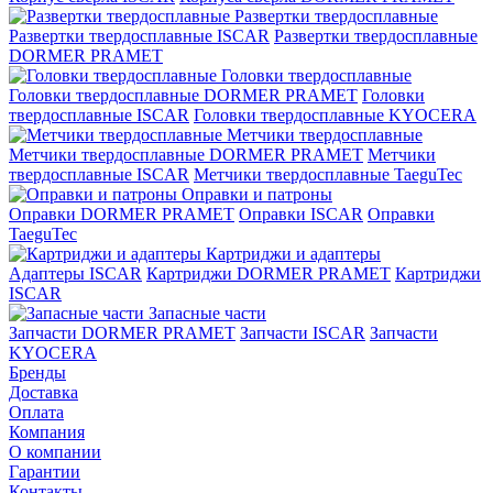
Развертки твердосплавные
Развертки твердосплавные ISCAR
Развертки твердосплавные
DORMER PRAMET
Головки твердосплавные
Головки твердосплавные DORMER PRAMET
Головки
твердосплавные ISCAR
Головки твердосплавные KYOCERA
Метчики твердосплавные
Метчики твердосплавные DORMER PRAMET
Метчики
твердосплавные ISCAR
Метчики твердосплавные TaeguTec
Оправки и патроны
Оправки DORMER PRAMET
Оправки ISCAR
Оправки
TaeguTec
Картриджи и адаптеры
Адаптеры ISCAR
Картриджи DORMER PRAMET
Картриджи
ISCAR
Запасные части
Запчасти DORMER PRAMET
Запчасти ISCAR
Запчасти
KYOCERA
Бренды
Доставка
Оплата
Компания
О компании
Гарантии
Контакты