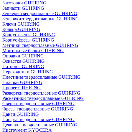
Заготовки GUHRING
Запчасти GUHRING
Зенкеры твердосплавные GUHRING
Зенковки твердосплавные GUHRING
Ключи GUHRING
Кольца GUHRING
Корпус сверла GUHRING
Корпус фрезы GUHRING
Метчики твердосплавные GUHRING
Монтажные блоки GUHRING
Оправки GUHRING
Оснастка GUHRING
Патроны GUHRING
Переходники GUHRING
Пластины твердосплавные GUHRING
Плашки GUHRING
Прочее GUHRING
Развертки твердосплавные GUHRING
Раскатники твердосплавные GUHRING
Сверла твердосплавные GUHRING
Фрезы твердосплавные GUHRING
Цанги GUHRING
Цапфы твердосплавные GUHRING
Цековки твердосплавные GUHRING
Инструмент KYOCERA